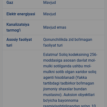
Gaz
Mavjud
Elektr energiyasi
Mavjud
Kanalizatsiya
Mavjud emas
tarmogʼi
Аsosiy faoliyat
Qonunchilikda zid bo'lmagan
turi
faoliyat turi
Eslatma! Soliq kodeksining 256-
moddasiga asosan davlat mol-
mulki sotilganda ushbu mol-
mulkni sotib olgan xaridor soliq
agenti hisoblanadi (Yakka
tartibdagi tadbirkor bo‘lmagan
jismoniy shaxslar bundan
mustasno). Auksion obyektlari
bo‘yicha bayonnoma
rasmiylashtirilgandan so‘ng, 10