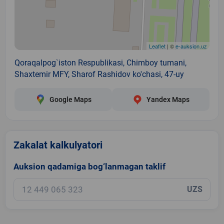
Leaflet
| ©
e-auksion.uz
Qoraqalpog`iston Respublikasi, Chimboy tumani,
Shaxtemir MFY, Sharof Rashidov ko'chasi, 47-uy
Google Maps
Yandex Maps
Zakalat kalkulyatori
Auksion qadamiga bog‘lanmagan taklif
UZS