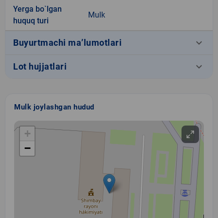
Yerga bo`lgan
Mulk
huquq turi
keyboard_arrow_down
Buyurtmachi ma’lumotlari
keyboard_arrow_down
Lot hujjatlari
Mulk joylashgan hudud
+
−