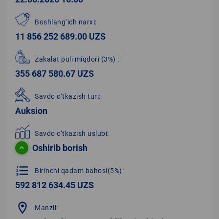
Boshlang‘ich narxi:
11 856 252 689.00 UZS
Zakalat puli miqdori
(3%)
:
355 687 580.67 UZS
Savdo o‘tkazish turi:
Auksion
Savdo o‘tkazish uslubi:
Oshirib borish
format_list_numbered
Birinchi qadam bahosi(5%):
592 812 634.45 UZS
location_on
Manzil: