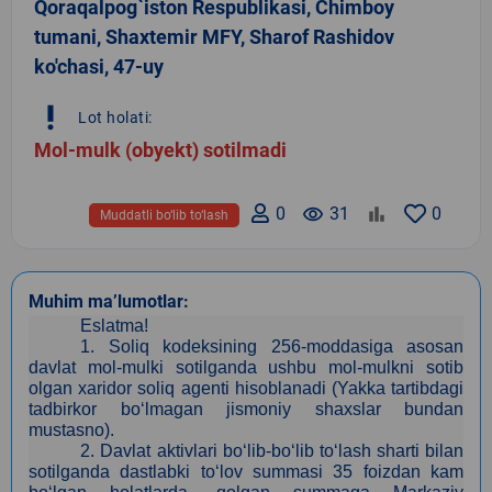
Qoraqalpog`iston Respublikasi, Chimboy
tumani, Shaxtemir MFY, Sharof Rashidov
ko'chasi, 47-uy
priority_high
Lot holati:
Mol-mulk (obyekt) sotilmadi
0
remove_red_eye
31
0
Muddatli bo‘lib to‘lash
Muhim ma’lumotlar:
Eslatma!
1.
Soliq kodeksining 256-moddasiga asosan
davlat mol-mulki sotilganda ushbu mol-mulkni sotib
olgan xaridor soliq agenti hisoblanadi (Yakka tartibdagi
tadbirkor bo‘lmagan jismoniy shaxslar bundan
mustasno).
2.
Davlat aktivlari bo‘lib-bo‘lib to‘lash sharti bilan
sotilganda dastlabki to‘lov summasi 35 foizdan kam