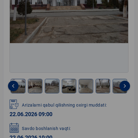
keyboard_arrow_left
keyboard_arrow_right
Item
1
Arizalarni qabul qilishning oxirgi muddati:
of
22.06.2026 09:00
10
Savdo boshlanish vaqti:
22.06.2026 10:00