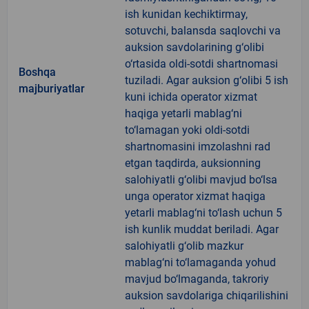
ish kunidan kechiktirmay,
sotuvchi, balansda saqlovchi va
auksion savdolarining g‘olibi
o‘rtasida oldi-sotdi shartnomasi
Boshqa
tuziladi. Agar auksion g‘olibi 5 ish
majburiyatlar
kuni ichida operator xizmat
haqiga yetarli mablag‘ni
to‘lamagan yoki oldi-sotdi
shartnomasini imzolashni rad
etgan taqdirda, auksionning
salohiyatli g‘olibi mavjud bo‘lsa
unga operator xizmat haqiga
yetarli mablag‘ni to‘lash uchun 5
ish kunlik muddat beriladi. Agar
salohiyatli g‘olib mazkur
mablag‘ni to‘lamaganda yohud
mavjud bo‘lmaganda, takroriy
auksion savdolariga chiqarilishini