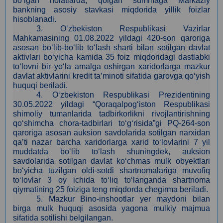
bo‘lgan holatlarda, qolgan summaga Markaziy
bankning asosiy stavkasi miqdorida yillik foizlar
hisoblanadi.
3
. O‘zbekiston Respublikasi Vazirlar
Mahkamasining 01.08.2022 yildagi 420-son qaroriga
asosan bo‘lib-bo‘lib to‘lash sharti bilan sotilgan davlat
aktivlari bo‘yicha kamida 35 foiz miqdoridagi dastlabki
to‘lovni bir yo‘la amalga oshirgan xaridorlarga mazkur
davlat aktivlarini kredit ta’minoti sifatida garovga qo‘yish
huquqi beriladi.
4
.
O‘zbekiston Respublikasi Prezidentining
30.05.2022 yildagi “Qoraqalpog‘iston Respublikasi
shimoliy tumanlarida tadbirkorlikni rivojlantirishning
qo‘shimcha chora-tadbirlari to‘g‘risida”gi PQ-264-son
qaroriga asosan auksion savdolarida sotilgan narxidan
qa’ti nazar barcha xaridorlarga xarid to‘lovlarini 7 yil
muddatda bo‘lib to‘lash shuningdek, auksion
savdolarida sotilgan davlat ko‘chmas mulk obyektlari
bo‘yicha tuzilgan oldi-sotdi shartnomalariga muvofiq
to‘lovlar 3 oy ichida to‘liq to‘langanda shartnoma
qiymatining 25 foiziga teng miqdorda chegirma beriladi.
5.
Mazkur Bino-inshootlar yer maydoni bilan
birga mulk huquqi asosida yagona mulkiy majmua
sifatida sotilishi belgilangan.