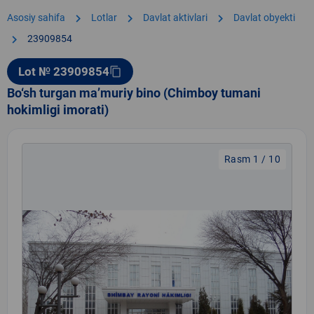
chevron_right
chevron_right
chevron_right
Asosiy sahifa
Lotlar
Davlat aktivlari
Davlat obyekti
chevron_right
23909854
Lot № 23909854
content_copy
Bo‘sh turgan ma’muriy bino (Chimboy tumani
hokimligi imorati)
Rasm 1 / 10