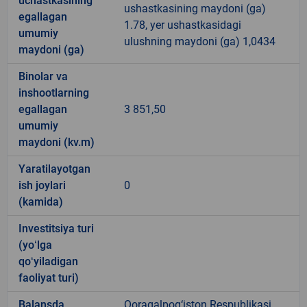
uchastkasining
ushastkasining maydoni (ga)
egallagan
1.78, yer ushastkasidagi
umumiy
ulushning maydoni (ga) 1,0434
maydoni (ga)
Binolar va
inshootlarning
egallagan
3 851,50
umumiy
maydoni (kv.m)
Yaratilayotgan
ish joylari
0
(kamida)
Investitsiya turi
(yoʻlga
qoʻyiladigan
faoliyat turi)
Balansda
Qoraqalpog‘iston Respublikasi,