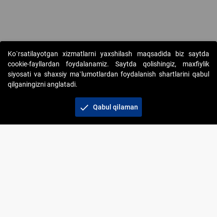
Ko`rsatilayotgan xizmatlarni yaxshilash maqsadida biz saytda
cookie-fayllardan foydalanamiz. Saytda qolishingiz, maxfiylik
siyosati va shaxsiy ma`lumotlardan foydalanish shartlarini qabul
qilganingizni anglatadi.
Copyright © 2017-2026. "Elektron onlayn-auksionlarni
tashkil etish" AJ. Barcha huquqlar himoyalangan
check
Qabul qilaman
To‘lov usullari