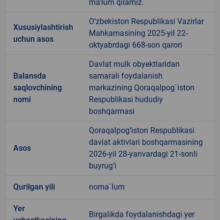
ma'lum qilamiz.
O‘zbekiston Respublikasi Vazirlar
Xususiylashtirish
Mahkamasining 2025-yil 22-
uchun asos
oktyabrdagi 668-son qarori
Davlat mulk obyektlaridan
Balansda
samarali foydalanish
saqlovchining
markazining Qoraqalpog`iston
nomi
Respublikasi hududiy
boshqarmasi
Qoraqalpog‘iston Respublikasi
davlat aktivlari boshqarmasining
Asos
2026-yil 28-yanvardagi 21-sonli
buyrug’i
Qurilgan yili
noma`lum
Yer
Birgalikda foydalanishdagi yer