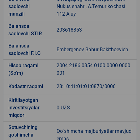
saqlovchi
Nukus shahri, A.Temur ko'chasi
manzili
112 A uy
Balansda
203618353
saqlovchi STIR
Balansda
Embergenov Babur Bakitboevich
saqlovchi F.I.O
Hisob raqami
2004 2186 0354 0100 0000 0000
(So'm)
001
Kadastr raqami
23:10:41:01:01:0870/0006
Kiritilayotgan
investitsiyalar
0 UZS
miqdori
Sotuvchining
Qoʻshimcha majburiyatlar mavjud
qo'shimcha
emas