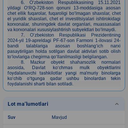
6. O‘zbekiston Respublikasining 15.11.2021
yildagi O‘RQ-728-son qonuni 13-moddasiga asosan
сhet ellik fuqarolar, fuqaroligi bo‘lmagan shaxslar, chet
el yuridik shaxslari, chet el investitsiyalari ishtirokidagi
korxonalar, shuningdek davlat organlari, muassasalari
va korxonalari xususiylashtirish subyektlari bo‘lmaydi.
7.
O‘zbekiston Respublikasi Prezidentining
2024-yil 19-apreldagi PF-67-son Farmoni 1-ilovasi 24-
bandi talablariga asosan boshlang‘ich narxi
pasaytirilgan holda sotilgan davlat aktivlari sotib olish
to‘lovlariga chegirma qo‘llanilmasligi belgilangan.
8.
Mazkur obyekt shaharsozlik normalari
avlat koʻchmas mulk obyektlarini
asosida,
D
foydalanuvchi tashkilotlar yangi maʼmuriy binolarga
koʻchib oʻtgunga qadar ushbu binolardan tekin
foydalanishi sharti bilan sotiladi.
keyboard_arrow_down
Lot ma’lumotlari
Suv
Mavjud