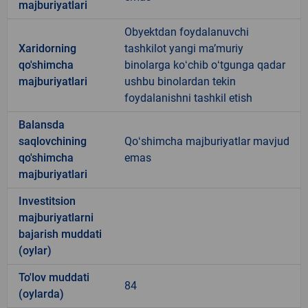
majburiyatlari
Obyektdan foydalanuvchi
Xaridorning
tashkilot yangi maʼmuriy
qo'shimcha
binolarga koʻchib oʻtgunga qadar
majburiyatlari
ushbu binolardan tekin
foydalanishni tashkil etish
Balansda
saqlovchining
Qoʻshimcha majburiyatlar mavjud
qo'shimcha
emas
majburiyatlari
Investitsion
majburiyatlarni
bajarish muddati
(oylar)
To'lov muddati
84
(oylarda)