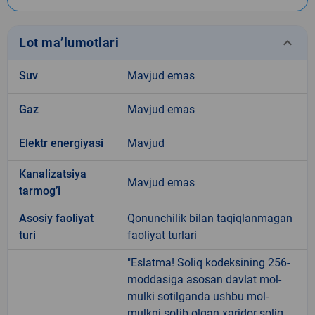
keyboard_arrow_down
Lot ma’lumotlari
Suv
Mavjud emas
Gaz
Mavjud emas
Elektr energiyasi
Mavjud
Kanalizatsiya
Mavjud emas
tarmogʼi
Аsosiy faoliyat
Qonunchilik bilan taqiqlanmagan
turi
faoliyat turlari
"Eslatma! Soliq kodeksining 256-
moddasiga asosan davlat mol-
mulki sotilganda ushbu mol-
mulkni sotib olgan xaridor soliq