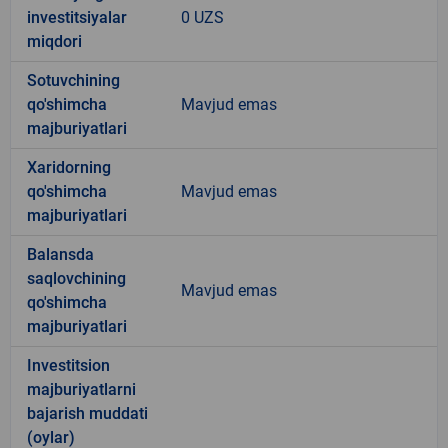
investitsiyalar
0 UZS
miqdori
Sotuvchining
qo'shimcha
Mavjud emas
majburiyatlari
Xaridorning
qo'shimcha
Mavjud emas
majburiyatlari
Balansda
saqlovchining
Mavjud emas
qo'shimcha
majburiyatlari
Investitsion
majburiyatlarni
bajarish muddati
(oylar)