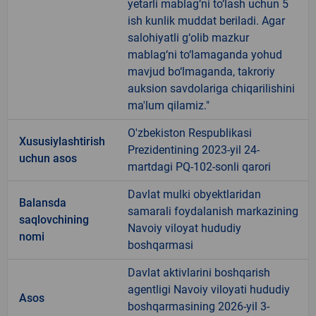
yetarli mablag‘ni to‘lash uchun 5
ish kunlik muddat beriladi. Agar
salohiyatli g‘olib mazkur
mablag‘ni to‘lamaganda yohud
mavjud bo‘lmaganda, takroriy
auksion savdolariga chiqarilishini
ma'lum qilamiz."
O'zbekiston Respublikasi
Xususiylashtirish
Prezidentining 2023-yil 24-
uchun asos
martdagi PQ-102-sonli qarori
Davlat mulki obyektlaridan
Balansda
samarali foydalanish markazining
saqlovchining
Navoiy viloyat hududiy
nomi
boshqarmasi
Davlat aktivlarini boshqarish
agentligi Navoiy viloyati hududiy
Asos
boshqarmasining 2026-yil 3-