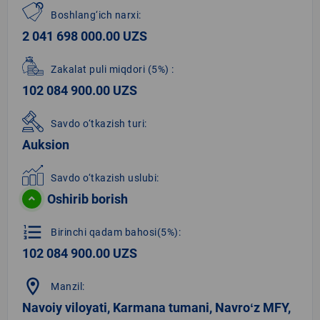
Boshlang‘ich narxi:
2 041 698 000.00 UZS
Zakalat puli miqdori
(5%)
:
102 084 900.00 UZS
Savdo o‘tkazish turi:
Auksion
Savdo o‘tkazish uslubi:
Oshirib borish
format_list_numbered
Birinchi qadam bahosi(5%):
102 084 900.00 UZS
location_on
Manzil:
Navoiy viloyati, Karmana tumani, Navroʻz MFY,