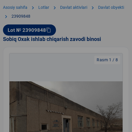
chevron_right
chevron_right
chevron_right
Asosiy sahifa
Lotlar
Davlat aktivlari
Davlat obyekti
chevron_right
23909848
Lot № 23909848
content_copy
Sobiq Oxak ishlab chiqarish zavodi binosi
Rasm 1 / 8