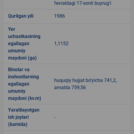
fevraldagi 17-sonli buyrug’i
Qurilgan yili
1986
Yer
uchastkasining
egallagan
1,1152
umumiy
maydoni (ga)
Binolar va
inshootlarning
huquqiy hujjat bo‘yicha 741,2,
egallagan
amalda 759,56
umumiy
maydoni (kv.m)
Yaratilayotgan
ish joylari
-
(kamida)