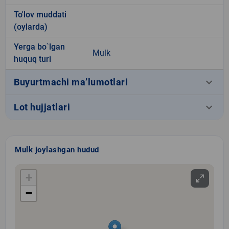
To'lov muddati
(oylarda)
Yerga bo`lgan
Mulk
huquq turi
keyboard_arrow_down
Buyurtmachi ma’lumotlari
keyboard_arrow_down
Lot hujjatlari
Mulk joylashgan hudud
+
−