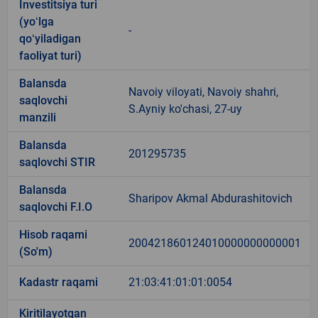
Investitsiya turi
(yoʻlga
-
qoʻyiladigan
faoliyat turi)
Balansda
Navoiy viloyati, Navoiy shahri,
saqlovchi
S.Ayniy ko'chasi, 27-uy
manzili
Balansda
201295735
saqlovchi STIR
Balansda
Sharipov Akmal Abdurashitovich
saqlovchi F.I.O
Hisob raqami
200421860124010000000000001
(So'm)
Kadastr raqami
21:03:41:01:01:0054
Kiritilayotgan