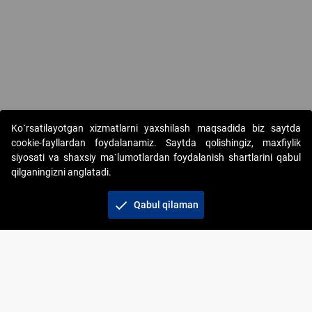
Ko`rsatilayotgan xizmatlarni yaxshilash maqsadida biz saytda
cookie-fayllardan foydalanamiz. Saytda qolishingiz, maxfiylik
siyosati va shaxsiy ma`lumotlardan foydalanish shartlarini qabul
qilganingizni anglatadi.
Copyright © 2017-2026. "Elektron onlayn-auksionlarni
tashkil etish" AJ. Barcha huquqlar himoyalangan
check
Qabul qilaman
To‘lov usullari