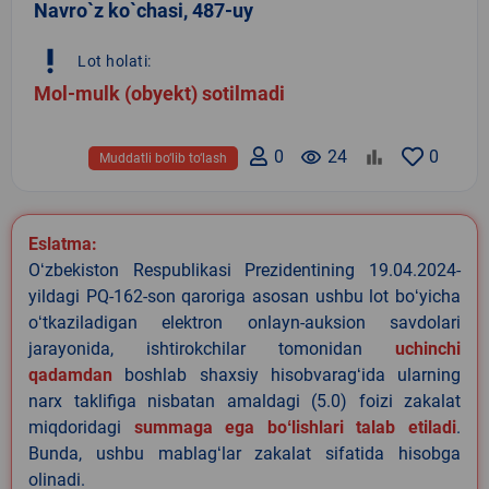
Navro`z ko`chasi, 487-uy
priority_high
Lot holati:
Mol-mulk (obyekt) sotilmadi
0
remove_red_eye
24
0
Muddatli bo‘lib to‘lash
Eslatma:
Oʻzbekiston Respublikasi Prezidentining 19.04.2024-
yildagi PQ-162-son qaroriga asosan ushbu lot boʻyicha
oʻtkaziladigan elektron onlayn-auksion savdolari
jarayonida, ishtirokchilar tomonidan
uchinchi
qadamdan
boshlab shaxsiy hisobvaragʻida ularning
narx taklifiga nisbatan amaldagi (5.0) foizi zakalat
miqdoridagi
summaga ega boʻlishlari talab etiladi
.
Bunda, ushbu mablagʻlar zakalat sifatida hisobga
olinadi.