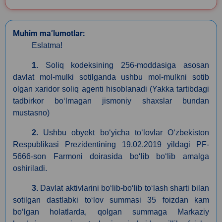
Muhim ma’lumotlar:
Eslatma!
1.
Soliq kodeksining 256-moddasiga asosan
davlat mol-mulki sotilganda ushbu mol-mulkni sotib
olgan xaridor soliq agenti hisoblanadi (Yakka tartibdagi
tadbirkor boʻlmagan jismoniy shaxslar bundan
mustasno)
2.
Ushbu obyekt boʻyicha toʻlovlar Oʻzbekiston
Respublikasi Prezidentining 19.02.2019 yildagi PF-
5666-son Farmoni doirasida boʻlib boʻlib amalga
oshiriladi.
3.
Davlat aktivlarini boʻlib-boʻlib toʻlash sharti bilan
sotilgan dastlabki toʻlov summasi 35 foizdan kam
boʻlgan holatlarda, qolgan summaga Markaziy