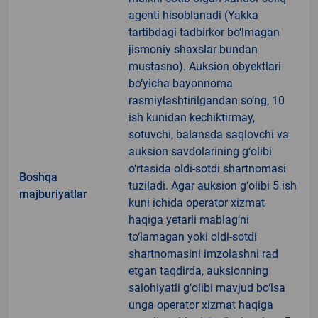
agenti hisoblanadi (Yakka
tartibdagi tadbirkor bo‘lmagan
jismoniy shaxslar bundan
mustasno). Auksion obyektlari
bo‘yicha bayonnoma
rasmiylashtirilgandan so‘ng, 10
ish kunidan kechiktirmay,
sotuvchi, balansda saqlovchi va
auksion savdolarining g‘olibi
o‘rtasida oldi-sotdi shartnomasi
Boshqa
tuziladi. Agar auksion g‘olibi 5 ish
majburiyatlar
kuni ichida operator xizmat
haqiga yetarli mablag‘ni
to‘lamagan yoki oldi-sotdi
shartnomasini imzolashni rad
etgan taqdirda, auksionning
salohiyatli g‘olibi mavjud bo‘lsa
unga operator xizmat haqiga