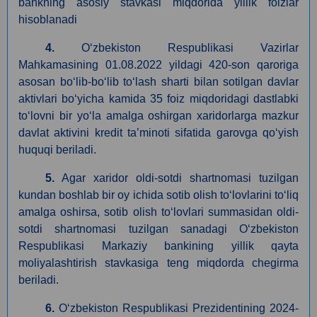
bankning asosiy stavkasi miqdorida yillik foizlar
hisoblanadi
4.
Oʻzbekiston Respublikasi Vazirlar
Mahkamasining 01.08.2022 yildagi 420-son qaroriga
asosan boʻlib-boʻlib toʻlash sharti bilan sotilgan davlar
aktivlari boʻyicha kamida 35 foiz miqdoridagi dastlabki
toʻlovni bir yoʻla amalga oshirgan xaridorlarga mazkur
davlat aktivini kredit ta’minoti sifatida garovga qoʻyish
huquqi beriladi.
5.
Agar xaridor oldi-sotdi shartnomasi tuzilgan
kundan boshlab bir oy ichida sotib olish toʻlovlarini toʻliq
amalga oshirsa, sotib olish toʻlovlari summasidan oldi-
sotdi shartnomasi tuzilgan sanadagi Oʻzbekiston
Respublikasi Markaziy bankining yillik qayta
moliyalashtirish stavkasiga teng miqdorda chegirma
beriladi.
6.
O‘zbekiston Respublikasi Prezidentining 2024-