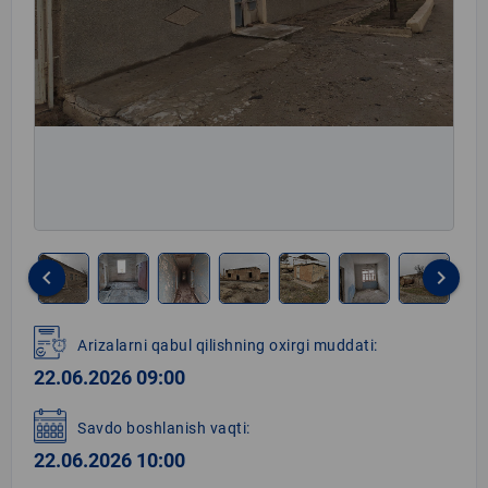
keyboard_arrow_left
keyboard_arrow_right
Item
1
Arizalarni qabul qilishning oxirgi muddati:
of
22.06.2026 09:00
8
Savdo boshlanish vaqti:
22.06.2026 10:00