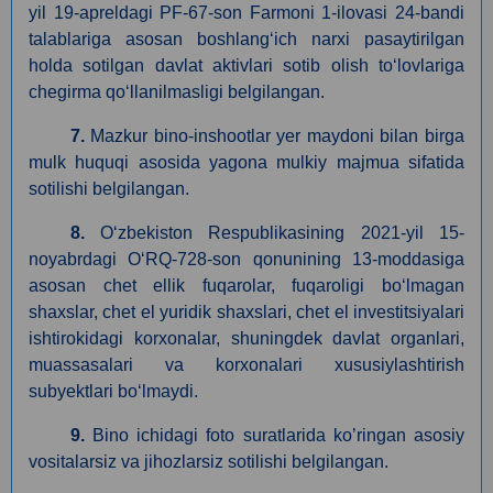
yil 19-apreldagi PF-67-son Farmoni 1-ilovasi 24-bandi
talablariga asosan boshlang‘ich narxi pasaytirilgan
holda sotilgan davlat aktivlari sotib olish to‘lovlariga
chegirma qo‘llanilmasligi belgilangan.
7.
Mazkur bino-inshootlar yer maydoni bilan birga
mulk huquqi asosida yagona mulkiy majmua sifatida
sotilishi belgilangan.
8.
O‘zbekiston Respublikasining 2021-yil 15-
noyabrdagi O‘RQ-728-son qonunining 13-moddasiga
asosan сhet ellik fuqarolar, fuqaroligi bo‘lmagan
shaxslar, chet el yuridik shaxslari, chet el investitsiyalari
ishtirokidagi korxonalar, shuningdek davlat organlari,
muassasalari va korxonalari xususiylashtirish
subyektlari bo‘lmaydi.
9.
Bino ichidagi foto suratlarida ko’ringan asosiy
vositalarsiz va jihozlarsiz sotilishi belgilangan.