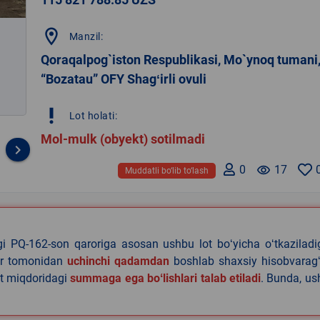
location_on
Manzil:
Qoraqalpog`iston Respublikasi, Mo`ynoq tumani
“Bozatau” OFY Shagʻirli ovuli
priority_high
Lot holati:
Mol-mulk (obyekt) sotilmadi
keyboard_arrow_right
0
remove_red_eye
17
Muddatli bo‘lib to‘lash
agi PQ-162-son qaroriga asosan ushbu lot boʻyicha oʻtkazilad
lar tomonidan
uchinchi qadamdan
boshlab shaxsiy hisobvaragʻ
at miqdoridagi
summaga ega boʻlishlari talab etiladi
. Bunda, u