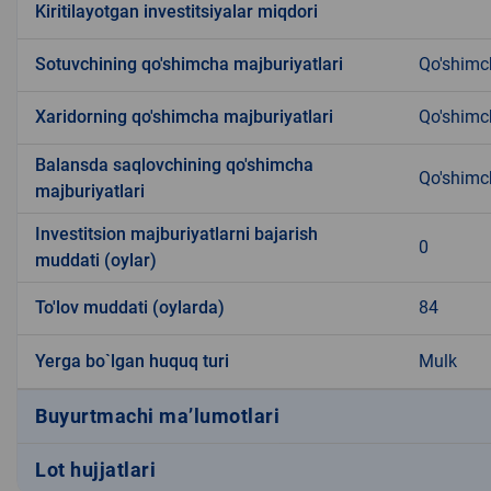
Kiritilayotgan investitsiyalar miqdori
Sotuvchining qo'shimcha majburiyatlari
Qo'shimc
Xaridorning qo'shimcha majburiyatlari
Qo'shimc
Balansda saqlovchining qo'shimcha
Qo'shimc
majburiyatlari
Investitsion majburiyatlarni bajarish
0
muddati (oylar)
To'lov muddati (oylarda)
84
Yerga bo`lgan huquq turi
Mulk
Buyurtmachi ma’lumotlari
Lot hujjatlari