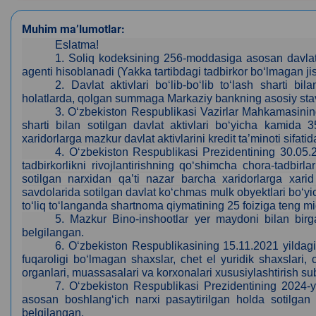
Muhim ma’lumotlar:
Eslatma!
1.
Soliq kodeksining 256-moddasiga asosan davlat 
agenti hisoblanadi (Yakka tartibdagi tadbirkor bo‘lmagan 
2.
Davlat aktivlari bo‘lib-bo‘lib to‘lash sharti 
holatlarda, qolgan summaga Markaziy bankning asosiy stavk
3
. O‘zbekiston Respublikasi Vazirlar Mahkamasining
sharti bilan sotilgan davlat aktivlari bo‘yicha kamida 
xaridorlarga mazkur davlat aktivlarini kredit ta’minoti sifat
4.
O‘zbekiston Respublikasi Prezidentining 30.05.
tadbirkorlikni rivojlantirishning qo‘shimcha chora-tadbir
sotilgan narxidan qa’ti nazar barcha xaridorlarga xarid
savdolarida sotilgan davlat ko‘chmas mulk obyektlari bo‘yic
to‘liq to‘langanda shartnoma qiymatining 25 foiziga teng m
5. Mazkur Bino-inshootlar yer maydoni bilan bir
belgilangan.
6. O‘zbekiston Respublikasining 15.11.2021 yildag
fuqaroligi bo‘lmagan shaxslar, chet el yuridik shaxslari, c
organlari, muassasalari va korxonalari xususiylashtirish su
7.
O‘zbekiston Respublikasi Prezidentining 2024-y
asosan boshlang‘ich narxi pasaytirilgan holda sotilgan da
belgilangan.