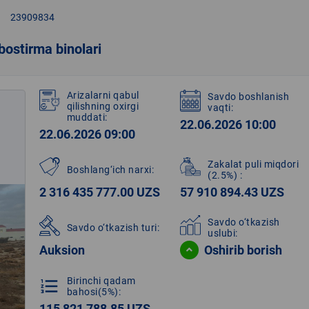
right
23909834
bostirma binolari
Arizalarni qabul
Savdo boshlanish
qilishning oxirgi
vaqti:
muddati:
22.06.2026 10:00
22.06.2026 09:00
Zakalat puli miqdori
Boshlang‘ich narxi:
(2.5%)
:
2 316 435 777.00 UZS
57 910 894.43 UZS
Savdo o‘tkazish
Savdo o‘tkazish turi:
uslubi:
Auksion
Oshirib borish
Birinchi qadam
format_list_numbered
bahosi(5%):
115 821 788.85 UZS