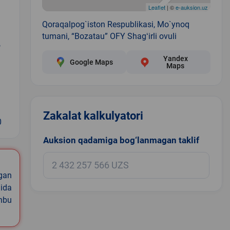
Leaflet
| ©
e-auksion.uz
Qoraqalpog`iston Respublikasi, Mo`ynoq
tumani, “Bozatau” OFY Shagʻirli ovuli
,
Yandex
Google Maps
Maps
Zakalat kalkulyatori
0
Auksion qadamiga bog‘lanmagan taklif
igan
ida
shbu