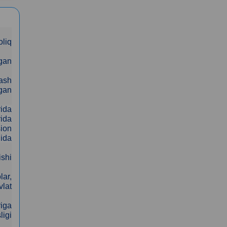
oliq
lgan
lash
rgan
rida
rida
sion
hida
shi
lar,
vlat
riga
ligi