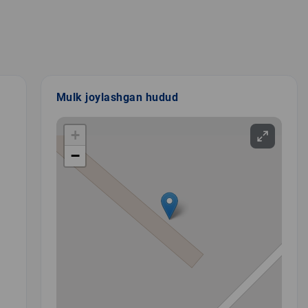
Mulk joylashgan hudud
+
−