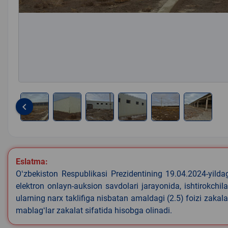
keyboard_arrow_left
Item
1
of
6
Eslatma:
Oʻzbekiston Respublikasi Prezidentining 19.04.2024-yild
elektron onlayn-auksion savdolari jarayonida, ishtirokchi
ularning narx taklifiga nisbatan amaldagi (2.5) foizi zakal
mablagʻlar zakalat sifatida hisobga olinadi.