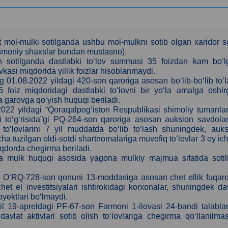
mol-mulki sotilganda ushbu mol-mulkni sotib olgan xaridor s
jismoniy shaxslar bundan mustasno).
bilan sotilganda dastlabki to‘lov summasi 35 foizdan kam bo‘
asi miqdorida yillik foizlar hisoblanmaydi.
 01.08.2022 yildagi 420-son qaroriga asosan bo‘lib-bo‘lib to‘
35 foiz miqdoridagi dastlabki to‘lovni bir yo‘la amalga oshi
ida garovga qo‘yish huquqi beriladi.
2022 yildagi “Qoraqalpog‘iston Respublikasi shimoliy tumanla
lari to‘g‘risida”gi PQ-264-son qaroriga asosan auksion savdola
 to‘lovlarini 7 yil muddatda bo‘lib to‘lash shuningdek, auk
ha tuzilgan oldi-sotdi shartnomalariga muvofiq to‘lovlar 3 oy ic
iqdorda chegirma beriladi.
ga mulk huquqi asosida yagona mulkiy majmua sifatida sotili
i O‘RQ-728-son qonuni 13-moddasiga asosan сhet ellik fuqaro
het el investitsiyalari ishtirokidagi korxonalar, shuningdek da
byektlari bo‘lmaydi.
il 19-apreldagi PF-67-son Farmoni 1-ilovasi 24-bandi talabla
vlat aktivlari sotib olish to‘lovlariga chegirma qo‘llanilmas