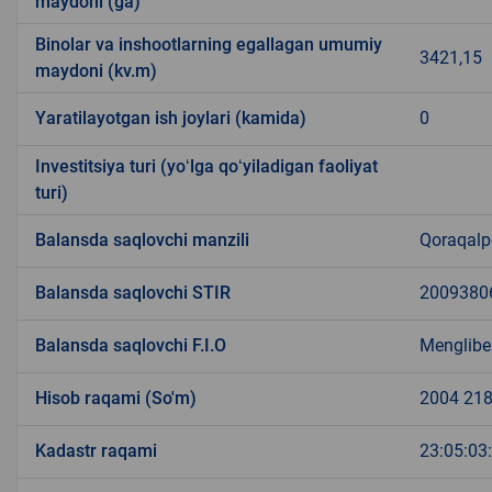
maydoni (ga)
Binolar va inshootlarning egallagan umumiy
3421,15
maydoni (kv.m)
Yaratilayotgan ish joylari (kamida)
0
Investitsiya turi (yoʻlga qoʻyiladigan faoliyat
turi)
Balansda saqlovchi manzili
Qoraqalpo
Balansda saqlovchi STIR
2009380
Balansda saqlovchi F.I.O
Menglibe
Hisob raqami (So'm)
2004 218
Kadastr raqami
23:05:03