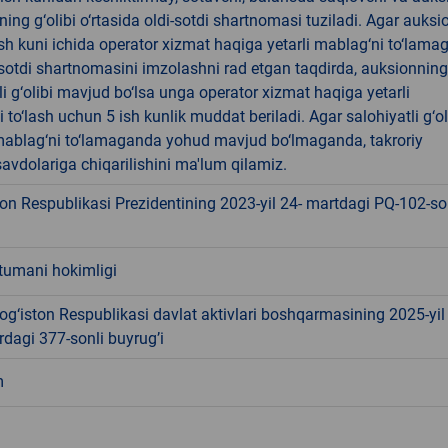
ning g‘olibi o‘rtasida oldi-sotdi shartnomasi tuziladi. Agar auksi
 ish kuni ichida operator xizmat haqiga yetarli mablag‘ni to‘lama
-sotdi shartnomasini imzolashni rad etgan taqdirda, auksionning
li g‘olibi mavjud bo‘lsa unga operator xizmat haqiga yetarli
 to‘lash uchun 5 ish kunlik muddat beriladi. Agar salohiyatli g‘ol
ablag‘ni to‘lamaganda yohud mavjud bo‘lmaganda, takroriy
avdolariga chiqarilishini ma'lum qilamiz.
on Respublikasi Prezidentining 2023-yil 24- martdagi PQ-102-s
tumani hokimligi
g‘iston Respublikasi davlat aktivlari boshqarmasining 2025-yil
dagi 377-sonli buyrug’i
m