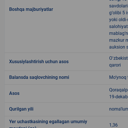
savdolari
Boshqa majburiyatlar
g‘olibi 5
yoki oldi
salohiyat
mablag‘ni
mazkur m
auksion s
Oʻzbekist
Xususiylashtirish uchun asos
qarori
Balansda saqlovchining nomi
Mo‘ynoq 
Qoraqalpo
Asos
19-dekabr
Qurilgan yili
noma'lu
Yer uchastkasining egallagan umumiy
1,36