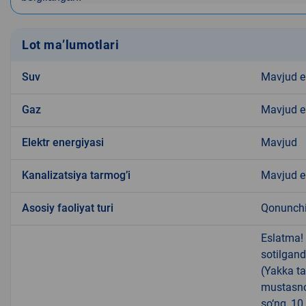
Lot ma’lumotlari
Suv
Mavjud 
Gaz
Mavjud 
Elektr energiyasi
Mavjud
Kanalizatsiya tarmogʼi
Mavjud 
Аsosiy faoliyat turi
Qonunchil
Eslatma!
sotilgand
(Yakka ta
mustasno
so‘ng, 10