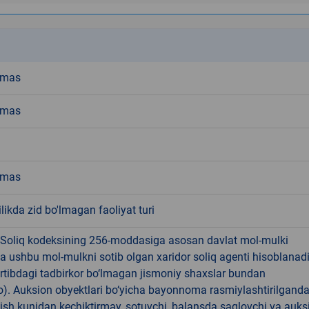
k
emas
emas
emas
ikda zid bo'lmagan faoliyat turi
 Soliq kodeksining 256-moddasiga asosan davlat mol-mulki
a ushbu mol-mulkni sotib olgan xaridor soliq agenti hisoblanad
rtibdagi tadbirkor bo‘lmagan jismoniy shaxslar bundan
). Auksion obyektlari bo‘yicha bayonnoma rasmiylashtirilgand
 ish kunidan kechiktirmay, sotuvchi, balansda saqlovchi va auks