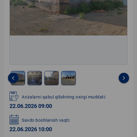
keyboard_arrow_left
keyboard_arrow_right
Item
1
Arizalarni qabul qilishning oxirgi muddati:
of
22.06.2026 09:00
4
Savdo boshlanish vaqti:
22.06.2026 10:00