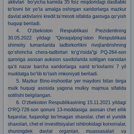
aktivlari bo‘yicha kamida 35 foiz miqdoridagi dastlabki
to‘lovni bir yo‘la amalga oshirgan xaridorlarga mazkur
davlat aktivlarini kredit ta’minoti sifatida garovga qo‘yish
huquqi beriladi.
4. O‘zbekiston Respublikasi Prezidentining
30.05
.
2022 yildagi “Qoraqalpog‘iston Respublikasi
shimoliy tumanlarida tadbirkorlikni rivojlantirishning
qo‘shimcha chora-tadbirlari to‘g‘risida”gi PQ-264-son
qaroriga asosan auksion savdolarida sotilgan narxidan
qa’ti nazar barcha xaridorlarga xarid to‘lovlarini 7 yil
muddatga bo‘lib to‘lash imkoniyati beriladi.
5. Mazkur Bino-inshootlar yer maydoni bilan birga
mulk huquqi asosida yagona mulkiy majmua sifatida
sotilishi belgilangan.
6. O‘zbekiston Respublikasining 15.11.2021 yildagi
O‘RQ-728-son qonuni 13-moddasiga asosan сhet ellik
fuqarolar, fuqaroligi bo‘lmagan shaxslar, chet el yuridik
shaxslari, chet el investitsiyalari ishtirokidagi korxonalar,
shuningdek davlat organlari, muassasalari va