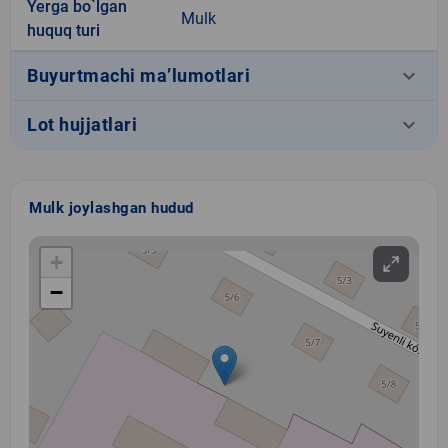
Yerga bo`lgan
Mulk
huquq turi
keyboard_arrow_down
Buyurtmachi ma’lumotlari
keyboard_arrow_down
Lot hujjatlari
Mulk joylashgan hudud
+
−