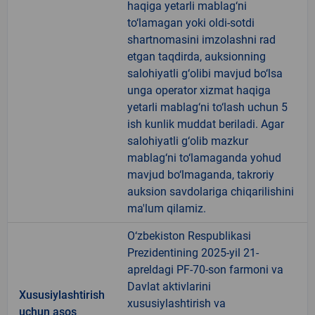
haqiga yetarli mablag‘ni
to‘lamagan yoki oldi-sotdi
shartnomasini imzolashni rad
etgan taqdirda, auksionning
salohiyatli g‘olibi mavjud bo‘lsa
unga operator xizmat haqiga
yetarli mablag‘ni to‘lash uchun 5
ish kunlik muddat beriladi. Agar
salohiyatli g‘olib mazkur
mablag‘ni to‘lamaganda yohud
mavjud bo‘lmaganda, takroriy
auksion savdolariga chiqarilishini
ma'lum qilamiz.
O‘zbekiston Respublikasi
Prezidentining 2025-yil 21-
apreldagi PF-70-son farmoni va
Davlat aktivlarini
Xususiylashtirish
xususiylashtirish va
uchun asos