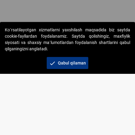
Ko`rsatilayotgan xizmatlarni yaxshilash maqsadida biz saytda
cookie-fayllardan foydalanamiz. Saytda qolishingiz, maxfiylik
siyosati va shaxsiy ma`lumotlardan foydalanish shartlarini qabul
qilganingizni anglatadi.
Copyright © 2017-2026. "Elektron onlayn-auksionlarni
tashkil etish" AJ. Barcha huquqlar himoyalangan
check
Qabul qilaman
To‘lov usullari