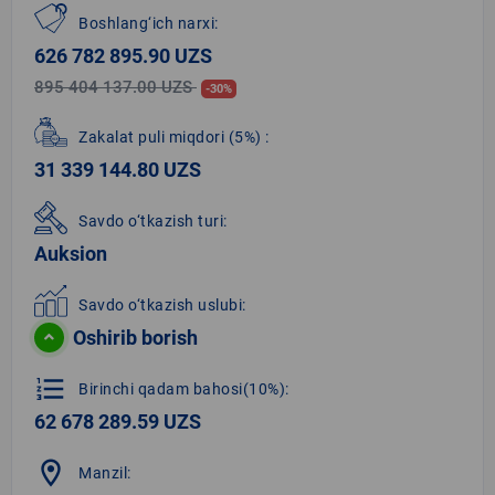
Boshlang‘ich narxi:
626 782 895.90 UZS
895 404 137.00 UZS
-30%
Zakalat puli miqdori
(5%)
:
31 339 144.80 UZS
Savdo o‘tkazish turi:
Auksion
Savdo o‘tkazish uslubi:
Oshirib borish
format_list_numbered
Birinchi qadam bahosi(10%):
62 678 289.59 UZS
location_on
Manzil: