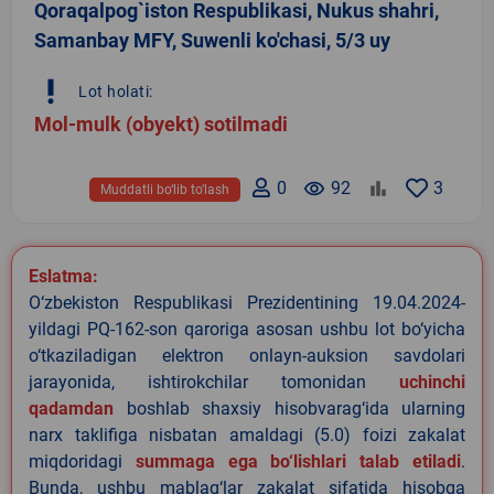
Qoraqalpog`iston Respublikasi, Nukus shahri,
Samanbay MFY, Suwenli ko'chasi, 5/3 uy
priority_high
Lot holati:
Mol-mulk (obyekt) sotilmadi
0
remove_red_eye
92
3
Muddatli bo‘lib to‘lash
Eslatma:
O‘zbekiston Respublikasi Prezidentining 19.04.2024-
yildagi PQ-162-son qaroriga asosan ushbu lot bo‘yicha
o‘tkaziladigan elektron onlayn-auksion savdolari
jarayonida, ishtirokchilar tomonidan
uchinchi
qadamdan
boshlab shaxsiy hisobvarag‘ida ularning
narx taklifiga nisbatan amaldagi (5.0) foizi zakalat
miqdoridagi
summaga ega bo‘lishlari talab etiladi
.
Bunda, ushbu mablag‘lar zakalat sifatida hisobga