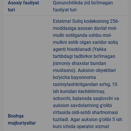
Аsosiy faoliyat
Qonunchilikda zid bo'lmagan
turi
faoliyat turi
Eslatma! Soliq kodeksining 256-
moddasiga asosan davlat mol-
mulki sotilganda ushbu mol-
mulkni sotib olgan xaridor soliq
agenti hisoblanadi (Yakka
tartibdagi tadbirkor bo‘lmagan
jismoniy shaxslar bundan
mustasno). Auksion obyektlari
bo‘yicha bayonnoma
rasmiylashtirilgandan so‘ng, 10
ish kunidan kechiktirmay,
sotuvchi, balansda saqlovchi va
auksion savdolarining g‘olibi
o‘rtasida oldi-sotdi shartnomasi
Boshqa
tuziladi. Agar auksion g‘olibi 5 ish
majburiyatlar
kuni ichida operator xizmat