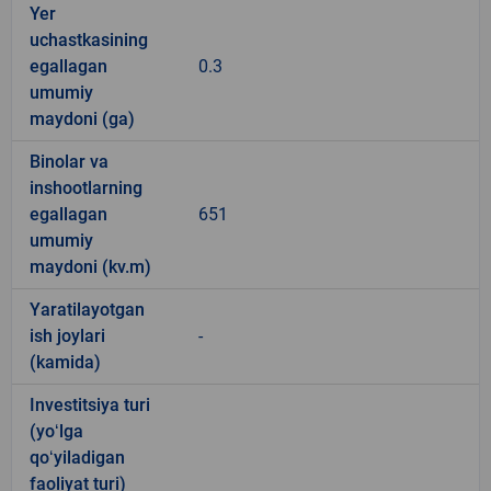
Yer
uchastkasining
egallagan
0.3
umumiy
maydoni (ga)
Binolar va
inshootlarning
egallagan
651
umumiy
maydoni (kv.m)
Yaratilayotgan
ish joylari
-
(kamida)
Investitsiya turi
(yoʻlga
qoʻyiladigan
faoliyat turi)