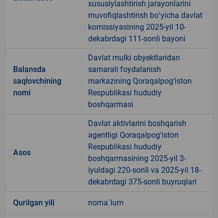
xususiylashtirish jarayonlarini
muvofiqlashtirish boʻyicha davlat
komissiyasining 2025-yil 10-
dekabrdagi 111-sonli bayoni
Davlat mulki obyektlaridan
Balansda
samarali foydalanish
saqlovchining
markazining Qoraqalpog‘iston
nomi
Respublikasi hududiy
boshqarmasi
Davlat aktivlarini boshqarish
agentligi Qoraqalpog'iston
Respublikasi hududiy
Asos
boshqarmasining 2025-yil 3-
iyuldagi 220-sonli va 2025-yil 18-
dekabrdagi 375-sonli buyruqlari
Qurilgan yili
noma`lum