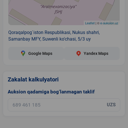
Leaflet
| ©
e-auksion.uz
Qoraqalpog`iston Respublikasi, Nukus shahri,
Samanbay MFY, Suwenli ko'chasi, 5/3 uy
Google Maps
Yandex Maps
Zakalat kalkulyatori
Auksion qadamiga bog‘lanmagan taklif
UZS