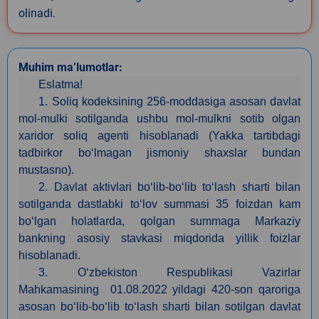
olinadi.
Muhim ma’lumotlar:
Eslatma!
1. Soliq kodeksining 256-moddasiga asosan davlat
mol-mulki sotilganda ushbu mol-mulkni sotib olgan
xaridor soliq agenti hisoblanadi (Yakka tartibdagi
tadbirkor bo‘lmagan jismoniy shaxslar bundan
mustasno).
2. Davlat aktivlari bo‘lib-bo‘lib to‘lash sharti bilan
sotilganda dastlabki to‘lov summasi 35 foizdan kam
bo‘lgan holatlarda, qolgan summaga Markaziy
bankning asosiy stavkasi miqdorida yillik foizlar
hisoblanadi.
3. O‘zbekiston Respublikasi Vazirlar
Mahkamasining 01.08.2022 yildagi 420-son qaroriga
asosan bo‘lib-bo‘lib to‘lash sharti bilan sotilgan davlat