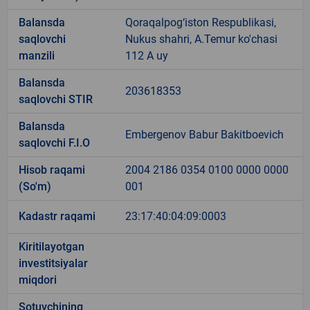
Balansda
Qoraqalpog‘iston Respublikasi,
saqlovchi
Nukus shahri, A.Temur ko'chasi
manzili
112 A uy
Balansda
203618353
saqlovchi STIR
Balansda
Embergenov Babur Bakitboevich
saqlovchi F.I.O
Hisob raqami
2004 2186 0354 0100 0000 0000
(So'm)
001
Kadastr raqami
23:17:40:04:09:0003
Kiritilayotgan
investitsiyalar
miqdori
Sotuvchining