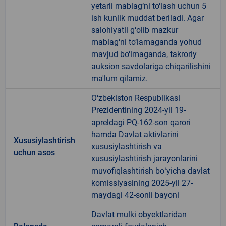
yetarli mablag‘ni to‘lash uchun 5
ish kunlik muddat beriladi. Agar
salohiyatli g‘olib mazkur
mablag‘ni to‘lamaganda yohud
mavjud bo‘lmaganda, takroriy
auksion savdolariga chiqarilishini
ma'lum qilamiz.
O‘zbekiston Respublikasi
Prezidentining 2024-yil 19-
apreldagi PQ-162-son qarori
hamda Davlat aktivlarini
Xususiylashtirish
xususiylashtirish va
uchun asos
xususiylashtirish jarayonlarini
muvofiqlashtirish boʻyicha davlat
komissiyasining 2025-yil 27-
maydagi 42-sonli bayoni
Davlat mulki obyektlaridan