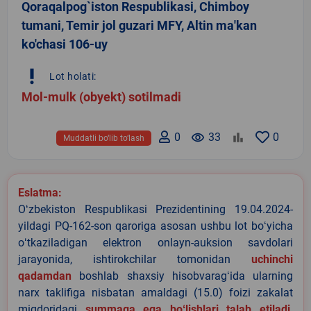
Qoraqalpog`iston Respublikasi, Chimboy
tumani, Temir jol guzari MFY, Altin ma'kan
ko'chasi 106-uy
priority_high
Lot holati:
Mol-mulk (obyekt) sotilmadi
0
remove_red_eye
33
0
Muddatli bo‘lib to‘lash
Eslatma:
Oʻzbekiston Respublikasi Prezidentining 19.04.2024-
yildagi PQ-162-son qaroriga asosan ushbu lot boʻyicha
oʻtkaziladigan elektron onlayn-auksion savdolari
jarayonida, ishtirokchilar tomonidan
uchinchi
qadamdan
boshlab shaxsiy hisobvaragʻida ularning
narx taklifiga nisbatan amaldagi (15.0) foizi zakalat
miqdoridagi
summaga ega boʻlishlari talab etiladi
.