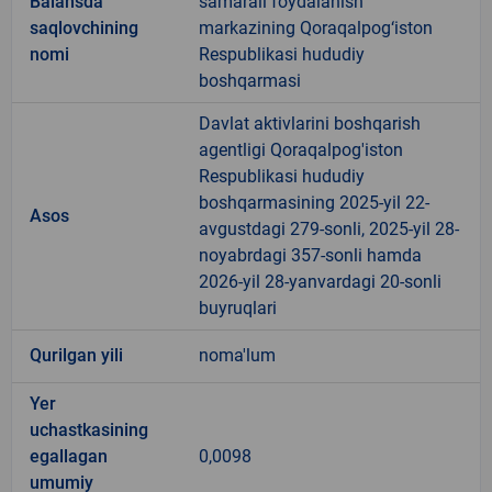
Balansda
samarali foydalanish
saqlovchining
markazining Qoraqalpog‘iston
nomi
Respublikasi hududiy
boshqarmasi
Davlat aktivlarini boshqarish
agentligi Qoraqalpog'iston
Respublikasi hududiy
boshqarmasining 2025-yil 22-
Asos
avgustdagi 279-sonli, 2025-yil 28-
noyabrdagi 357-sonli hamda
2026-yil 28-yanvardagi 20-sonli
buyruqlari
Qurilgan yili
noma'lum
Yer
uchastkasining
egallagan
0,0098
umumiy