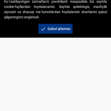
Ko`rsatilayotgan xizmatlarni yaxshilash maqsadida biz saytda
cookie-fayllardan foydalanamiz. Saytda qolishingiz, maxfiylik
siyosati va shaxsiy ma`lumotlardan foydalanish shartlarini qabul
qilganingizni anglatadi.
Copyright © 2017-2026. "Elektron onlayn-auksionlarni
tashkil etish" AJ. Barcha huquqlar himoyalangan
check
Qabul qilaman
To‘lov usullari
Bog‘lanish