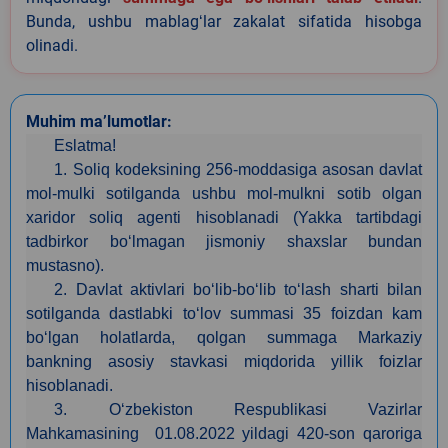
Bunda, ushbu mablagʻlar zakalat sifatida hisobga
olinadi.
Muhim ma’lumotlar:
Eslatma!
1. Soliq kodeksining 256-moddasiga asosan davlat
mol-mulki sotilganda ushbu mol-mulkni sotib olgan
xaridor soliq agenti hisoblanadi (Yakka tartibdagi
tadbirkor bo‘lmagan jismoniy shaxslar bundan
mustasno).
2. Davlat aktivlari bo‘lib-bo‘lib to‘lash sharti bilan
sotilganda dastlabki to‘lov summasi 35 foizdan kam
bo‘lgan holatlarda, qolgan summaga Markaziy
bankning asosiy stavkasi miqdorida yillik foizlar
hisoblanadi.
3. O‘zbekiston Respublikasi Vazirlar
Mahkamasining 01.08.2022 yildagi 420-son qaroriga