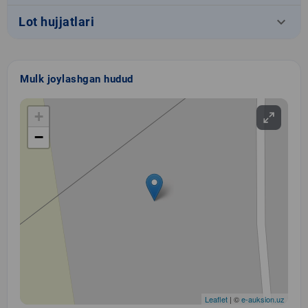
keyboard_arrow_down
Lot hujjatlari
Mulk joylashgan hudud
+
−
Leaflet
| ©
e-auksion.uz