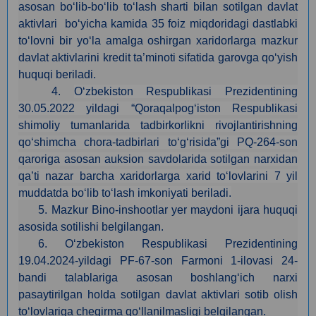
asosan bo‘lib-bo‘lib to‘lash sharti bilan sotilgan davlat
aktivlari bo‘yicha kamida 35 foiz miqdoridagi dastlabki
to‘lovni bir yo‘la amalga oshirgan xaridorlarga mazkur
davlat aktivlarini kredit ta’minoti sifatida garovga qo‘yish
huquqi beriladi.
4.
O‘zbekiston Respublikasi Prezidentining
30.05.2022 yildagi “Qoraqalpog‘iston Respublikasi
shimoliy tumanlarida tadbirkorlikni rivojlantirishning
qo‘shimcha chora-tadbirlari to‘g‘risida”gi PQ-264-son
qaroriga asosan auksion savdolarida sotilgan narxidan
qa’ti nazar barcha xaridorlarga xarid to‘lovlarini 7 yil
muddatda bo‘lib to‘lash imkoniyati beriladi.
5. Mazkur Bino-inshootlar yer maydoni ijara huquqi
asosida sotilishi belgilangan.
6.
O‘zbekiston Respublikasi Prezidentining
19.04.2024-yildagi PF-67-son Farmoni 1-ilovasi 24-
bandi talablariga asosan boshlang‘ich narxi
pasaytirilgan holda sotilgan davlat aktivlari sotib olish
to‘lovlariga chegirma qo‘llanilmasligi belgilangan.