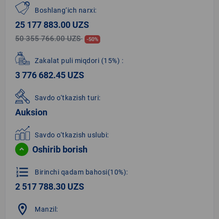
Boshlang‘ich narxi:
25 177 883.00 UZS
50 355 766.00 UZS
-50%
Zakalat puli miqdori
(15%)
:
3 776 682.45 UZS
Savdo o‘tkazish turi:
Auksion
Savdo o‘tkazish uslubi:
Oshirib borish
format_list_numbered
Birinchi qadam bahosi(10%):
2 517 788.30 UZS
location_on
Manzil: