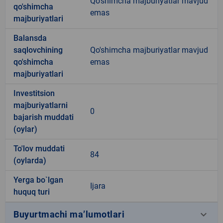
Qo'shimcha majburiyatlar mavjud
qo'shimcha
emas
majburiyatlari
Balansda
saqlovchining
Qo'shimcha majburiyatlar mavjud
qo'shimcha
emas
majburiyatlari
Investitsion
majburiyatlarni
0
bajarish muddati
(oylar)
To'lov muddati
84
(oylarda)
Yerga bo`lgan
Ijara
huquq turi
keyboard_arrow_down
Buyurtmachi ma’lumotlari