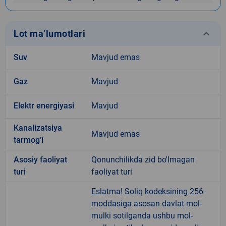
keyboard_arrow_down
Lot ma’lumotlari
Suv
Mavjud emas
Gaz
Mavjud
Elektr energiyasi
Mavjud
Kanalizatsiya
Mavjud emas
tarmogʼi
Аsosiy faoliyat
Qonunchilikda zid bo'lmagan
turi
faoliyat turi
Eslatma! Soliq kodeksining 256-
moddasiga asosan davlat mol-
mulki sotilganda ushbu mol-