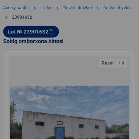
chevron_right
chevron_right
chevron_right
Asosiy sahifa
Lotlar
Davlat aktivlari
Davlat obyekti
chevron_right
23901632
Lot № 23901632
content_copy
Sobiq omborxona binosi
Rasm 1 / 4