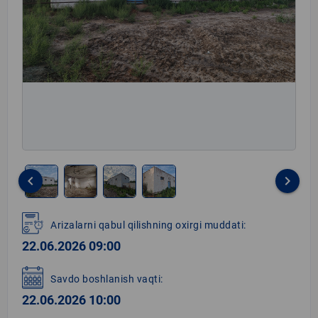
keyboard_arrow_left
keyboard_arrow_right
Item
1
Arizalarni qabul qilishning oxirgi muddati:
of
22.06.2026 09:00
4
Savdo boshlanish vaqti:
22.06.2026 10:00