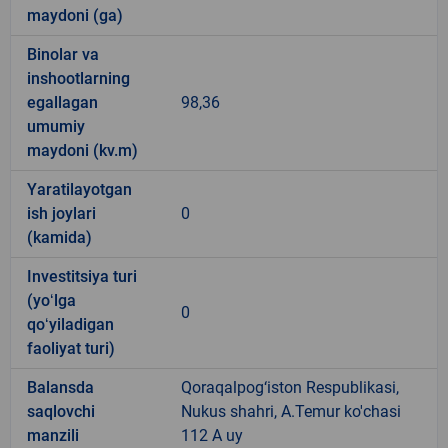
maydoni (ga)
Binolar va
inshootlarning
egallagan
98,36
umumiy
maydoni (kv.m)
Yaratilayotgan
ish joylari
0
(kamida)
Investitsiya turi
(yoʻlga
0
qoʻyiladigan
faoliyat turi)
Balansda
Qoraqalpog‘iston Respublikasi,
saqlovchi
Nukus shahri, A.Temur ko'chasi
manzili
112 A uy