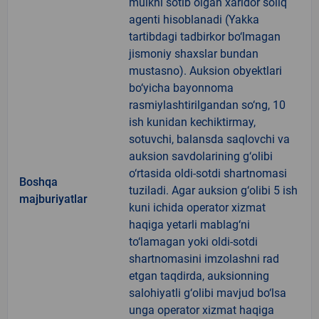
mulkni sotib olgan xaridor soliq
agenti hisoblanadi (Yakka
tartibdagi tadbirkor bo‘lmagan
jismoniy shaxslar bundan
mustasno). Auksion obyektlari
bo‘yicha bayonnoma
rasmiylashtirilgandan so‘ng, 10
ish kunidan kechiktirmay,
sotuvchi, balansda saqlovchi va
auksion savdolarining g‘olibi
o‘rtasida oldi-sotdi shartnomasi
Boshqa
tuziladi. Agar auksion g‘olibi 5 ish
majburiyatlar
kuni ichida operator xizmat
haqiga yetarli mablag‘ni
to‘lamagan yoki oldi-sotdi
shartnomasini imzolashni rad
etgan taqdirda, auksionning
salohiyatli g‘olibi mavjud bo‘lsa
unga operator xizmat haqiga