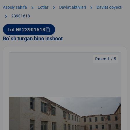
chevron_right
chevron_right
chevron_right
Asosiy sahifa
Lotlar
Davlat aktivlari
Davlat obyekti
chevron_right
23901618
Lot № 23901618
content_copy
Bo`sh turgan bino inshoot
Rasm 1 / 5