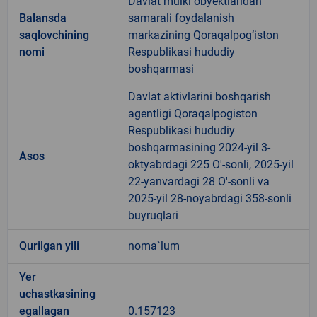
Davlat mulki obyektlaridan
Balansda
samarali foydalanish
saqlovchining
markazining Qoraqalpog‘iston
nomi
Respublikasi hududiy
boshqarmasi
Davlat aktivlarini boshqarish
agentligi Qoraqalpogiston
Respublikasi hududiy
boshqarmasining 2024-yil 3-
Asos
oktyabrdagi 225 O'-sonli, 2025-yil
22-yanvardagi 28 O'-sonli va
2025-yil 28-noyabrdagi 358-sonli
buyruqlari
Qurilgan yili
noma`lum
Yer
uchastkasining
egallagan
0.157123