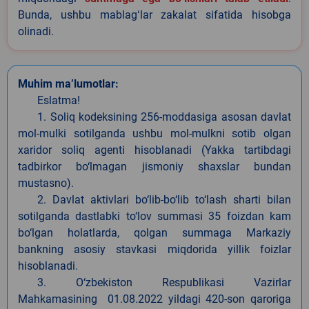
Bunda, ushbu mablagʻlar zakalat sifatida hisobga
olinadi.
Muhim ma’lumotlar:
Eslatma!
1. Soliq kodeksining 256-moddasiga asosan davlat
mol-mulki sotilganda ushbu mol-mulkni sotib olgan
xaridor soliq agenti hisoblanadi (Yakka tartibdagi
tadbirkor bo‘lmagan jismoniy shaxslar bundan
mustasno).
2. Davlat aktivlari bo‘lib-bo‘lib to‘lash sharti bilan
sotilganda dastlabki to‘lov summasi 35 foizdan kam
bo‘lgan holatlarda, qolgan summaga Markaziy
bankning asosiy stavkasi miqdorida yillik foizlar
hisoblanadi.
3. O‘zbekiston Respublikasi Vazirlar
Mahkamasining 01.08.2022 yildagi 420-son qaroriga