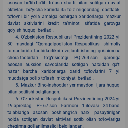
asosan bo‘lib-bo‘lib to‘lash sharti bilan sotilgan davlat
aktivlari bo‘yicha kamida 35 foiz miqdoridagi dastlabki
to‘lovni bir yo‘la amalga oshirgan xaridorlarga mazkur
davlat aktivlarini kredit ta’minoti sifatida garovga
qo‘yish huquqi beriladi.
4. O‘zbekiston Respublikasi Prezidentining 2022 yil
30 maydagi “Qoraqalpog‘iston Respublikasi shimoliy
tumanlarida tadbirkorlikni rivojlantirishning qo‘shimcha
chora-tadbirlari to‘g‘risida”gi PQ-264-son qaroriga
asosan auksion savdolarida sotilgan narxidan qa’ti
nazar barcha xaridorlarga xarid to‘lovlarini 7 yil
muddatga bo‘lib to‘lash imkoniyati beriladi.
5. Mazkur Bino-inshootlar yer maydoni ijara huquqi
bilan sotilishi belgilangan.
6. O‘zbekiston Respublikasi Prezidentining 2024-yil
19-apreldagi PF-67-son Farmoni 1-ilovasi 24-bandi
talablariga asosan boshlang‘ich narxi pasaytirilgan
holda sotilgan davlat aktivlari sotib olish to‘lovlariga
chegirma qo‘llanilmasligi belgilangan.