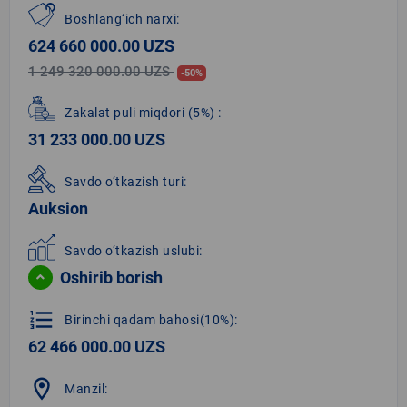
Boshlang‘ich narxi:
624 660 000.00 UZS
1 249 320 000.00 UZS
-50%
Zakalat puli miqdori
(5%)
:
31 233 000.00 UZS
Savdo o‘tkazish turi:
Auksion
Savdo o‘tkazish uslubi:
Oshirib borish
format_list_numbered
Birinchi qadam bahosi(10%):
62 466 000.00 UZS
location_on
Manzil: