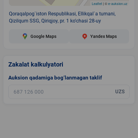
Leaflet
| ©
e-auksion.uz
Qoraqalpog`iston Respublikasi, Ellikqal`a tumani,
Qizilqum SSG, Qiriqjoy, pr. 1 ko'chasi 28-uy
Google Maps
Yandex Maps
Zakalat kalkulyatori
Auksion qadamiga bog‘lanmagan taklif
UZS