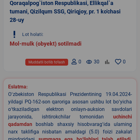
Qoraqalpog`iston Respublikasi, Ellikqal`a
tumani, Qizilqum SSG, Qiriqjoy, pr. 1 ko'chasi
28-uy
priority_high
Lot holati:
Mol-mulk (obyekt) sotilmadi
0
remove_red_eye
30
0
Muddatli bo‘lib to‘lash
Eslatma:
Oʻzbekiston Respublikasi Prezidentining 19.04.2024-
yildagi PQ-162-son qaroriga asosan ushbu lot boʻyicha
oʻtkaziladigan elektron onlayn-auksion savdolari
jarayonida, ishtirokchilar tomonidan
uchinchi
qadamdan
boshlab shaxsiy hisobvaragʻida ularning
narx taklifiga nisbatan amaldagi (5.0) foizi zakalat
miqdoridagi
summaga ega boʻlishlari talab etiladi
.