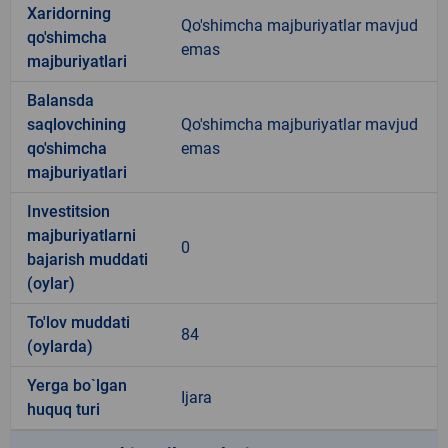
Xaridorning
Qo'shimcha majburiyatlar mavjud
qo'shimcha
emas
majburiyatlari
Balansda
saqlovchining
Qo'shimcha majburiyatlar mavjud
qo'shimcha
emas
majburiyatlari
Investitsion
majburiyatlarni
0
bajarish muddati
(oylar)
To'lov muddati
84
(oylarda)
Yerga bo`lgan
Ijara
huquq turi