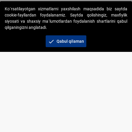
Ko`rsatilayotgan xizmatlarni yaxshilash maqsadida biz saytda
cookie-fayllardan foydalanamiz. Saytda qolishingiz, maxfiylik
siyosati va shaxsiy ma`lumotlardan foydalanish shartlarini qabul
qilganingizni anglatadi.
Copyright © 2017-2026. "Elektron onlayn-auksionlarni
tashkil etish" AJ. Barcha huquqlar himoyalangan
check
Qabul qilaman
To‘lov usullari
Bog‘lanish