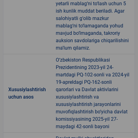
yetarli mablag‘ni to‘lash uchun 5
ish kunlik muddat beriladi. Agar
salohiyatli g‘olib mazkur
mablag‘ni to‘lamaganda yohud
mavjud bo‘lmaganda, takroriy
auksion savdolariga chiqarilishini
ma'lum qilamiz.
O‘zbekiston Respublikasi
Prezidentining 2023-yil 24-
martdagi PQ-102-sonli va 2024-yil
19-apreldagi PQ-162-sonli
Xususiylashtirish
qarorlari va Davlat aktivlarini
uchun asos
xususiylashtirish va
xususiylashtirish jarayonlarini
muvofiqlashtirish bo‘yicha davlat
komissiyasining 2025-yil 27-
maydagi 42-sonli bayoni