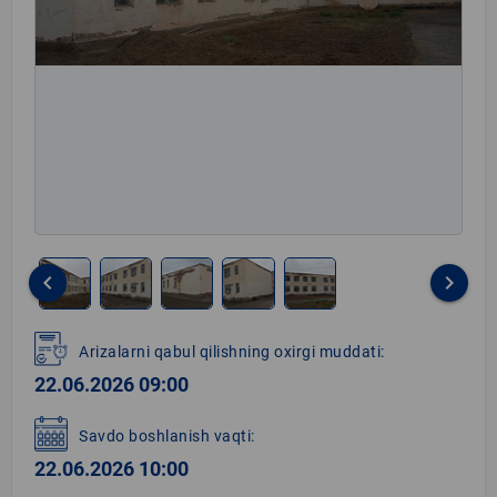
keyboard_arrow_left
keyboard_arrow_right
Item
1
Arizalarni qabul qilishning oxirgi muddati:
of
22.06.2026 09:00
5
Savdo boshlanish vaqti:
22.06.2026 10:00