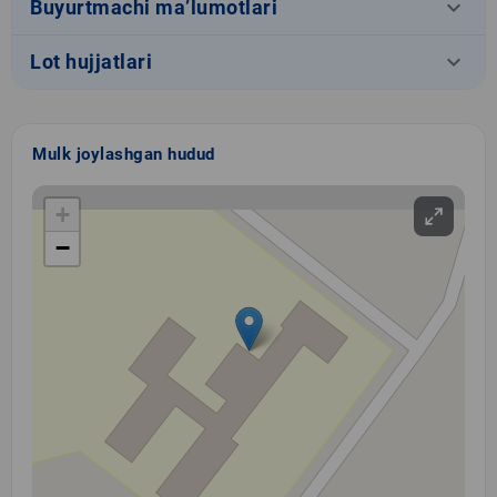
keyboard_arrow_down
Buyurtmachi ma’lumotlari
keyboard_arrow_down
Lot hujjatlari
Mulk joylashgan hudud
+
−