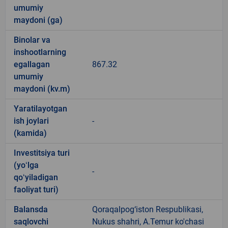
umumiy
maydoni (ga)
Binolar va
inshootlarning
egallagan
867.32
umumiy
maydoni (kv.m)
Yaratilayotgan
ish joylari
-
(kamida)
Investitsiya turi
(yoʻlga
-
qoʻyiladigan
faoliyat turi)
Balansda
Qoraqalpog‘iston Respublikasi,
saqlovchi
Nukus shahri, A.Temur ko'chasi