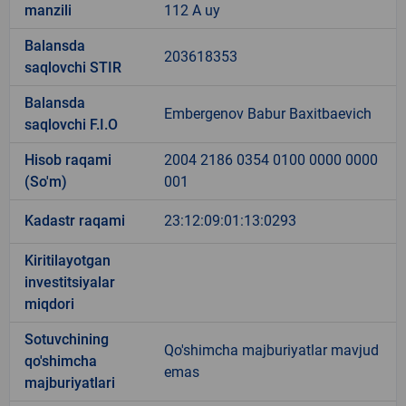
manzili
112 A uy
Balansda
203618353
saqlovchi STIR
Balansda
Embergenov Babur Baxitbaevich
saqlovchi F.I.O
Hisob raqami
2004 2186 0354 0100 0000 0000
(So'm)
001
Kadastr raqami
23:12:09:01:13:0293
Kiritilayotgan
investitsiyalar
miqdori
Sotuvchining
Qo'shimcha majburiyatlar mavjud
qo'shimcha
emas
majburiyatlari