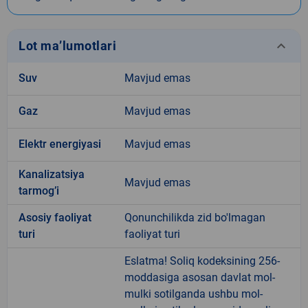
keyboard_arrow_down
Lot ma’lumotlari
Suv
Mavjud emas
Gaz
Mavjud emas
Elektr energiyasi
Mavjud emas
Kanalizatsiya
Mavjud emas
tarmogʼi
Аsosiy faoliyat
Qonunchilikda zid bo'lmagan
turi
faoliyat turi
Eslatma! Soliq kodeksining 256-
moddasiga asosan davlat mol-
mulki sotilganda ushbu mol-