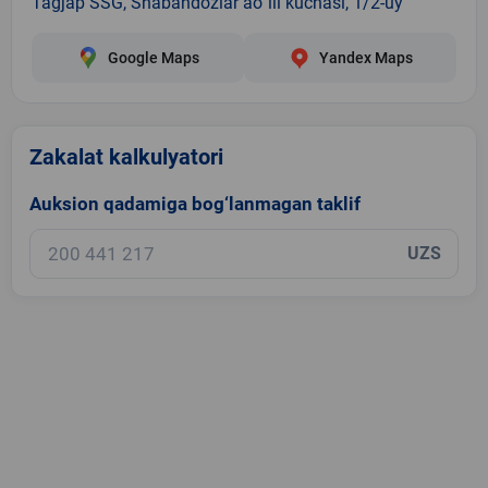
Tagjap SSG, Shabandozlar ao`ili kuchasi, 1/2-uy
Google Maps
Yandex Maps
Zakalat kalkulyatori
Auksion qadamiga bog‘lanmagan taklif
UZS