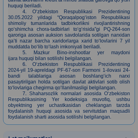
huquqi beriladi.
4
. O‘zbekiston Respublikasi Prezidentining
30.05.2022 yildagi “Qoraqalpog‘iston Respublikasi
shimoliy tumanlarida tadbirkorlikni rivojlantirishning
qo‘shimcha chora-tadbirlari to‘g‘risida”gi PQ-264-son
qaroriga asosan auksion savdolarida sotilgan narxidan
qa’ti nazar barcha xaridorlarga xarid to‘lovlarini 7 yil
muddatda bo‘lib to‘lash imkoniyati beriladi.
5
. Mazkur Bino-inshootlar yer maydoni
ijara huquqi bilan sotilishi belgilangan.
6. O‘zbekiston Respublikasi Prezidentining
2024-yil 19-apreldagi PF-67-son Farmoni 1-ilovasi 24-
bandi talablariga asosan boshlang‘ich narxi
pasaytirilgan holda sotilgan davlat aktivlari sotib olish
to‘lovlariga chegirma qo‘llanilmasligi belgilangan.
7.
Shaharsozlik normalari asosida O‘zbekiston
Respublikasining Yer kodeksiga muvofiq, ushbu
obyektning yer uchastkasidan cheklangan tarzda
foydalanish huquqi asosida va servitutdan maqsadli
foydalanish sharti asosida sotilishi belgilangan.