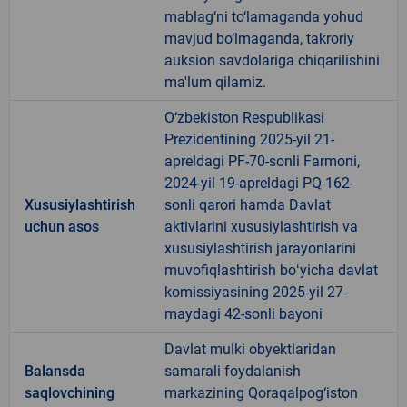
mablag‘ni to‘lamaganda yohud
mavjud bo‘lmaganda, takroriy
auksion savdolariga chiqarilishini
ma'lum qilamiz.
O‘zbekiston Respublikasi
Prezidentining 2025-yil 21-
apreldagi PF-70-sonli Farmoni,
2024-yil 19-apreldagi PQ-162-
Xususiylashtirish
sonli qarori hamda Davlat
uchun asos
aktivlarini xususiylashtirish va
xususiylashtirish jarayonlarini
muvofiqlashtirish boʻyicha davlat
komissiyasining 2025-yil 27-
maydagi 42-sonli bayoni
Davlat mulki obyektlaridan
Balansda
samarali foydalanish
saqlovchining
markazining Qoraqalpog‘iston