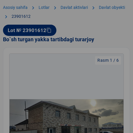
chevron_right
chevron_right
chevron_right
Asosiy sahifa
Lotlar
Davlat aktivlari
Davlat obyekti
chevron_right
23901612
Lot № 23901612
content_copy
Bo`sh turgan yakka tartibdagi turarjoy
Rasm 1 / 6