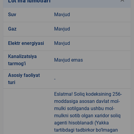
keyboard_arrow_down
Lot ma’lumotlari
Suv
Mavjud
Gaz
Mavjud
Elektr energiyasi
Mavjud
Kanalizatsiya
Mavjud emas
tarmogʼi
Аsosiy faoliyat
-
turi
Eslatma! Soliq kodeksining 256-
moddasiga asosan davlat mol-
mulki sotilganda ushbu mol-
mulkni sotib olgan xaridor soliq
agenti hisoblanadi (Yakka
tartibdagi tadbirkor bo‘lmagan