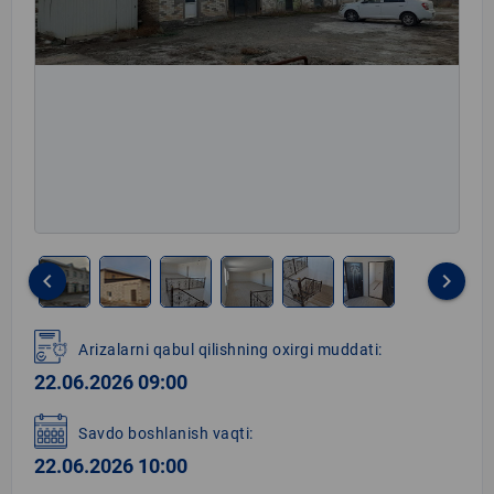
keyboard_arrow_left
keyboard_arrow_right
Item
1
Arizalarni qabul qilishning oxirgi muddati:
of
22.06.2026 09:00
6
Savdo boshlanish vaqti:
22.06.2026 10:00