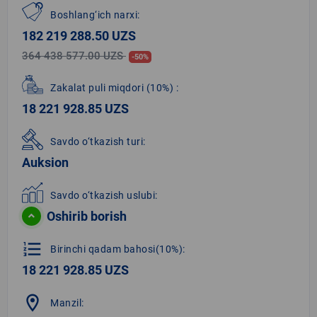
Boshlang‘ich narxi:
182 219 288.50 UZS
364 438 577.00 UZS
-50%
Zakalat puli miqdori
(10%)
:
18 221 928.85 UZS
Savdo o‘tkazish turi:
Auksion
Savdo o‘tkazish uslubi:
Oshirib borish
format_list_numbered
Birinchi qadam bahosi(10%):
18 221 928.85 UZS
location_on
Manzil: