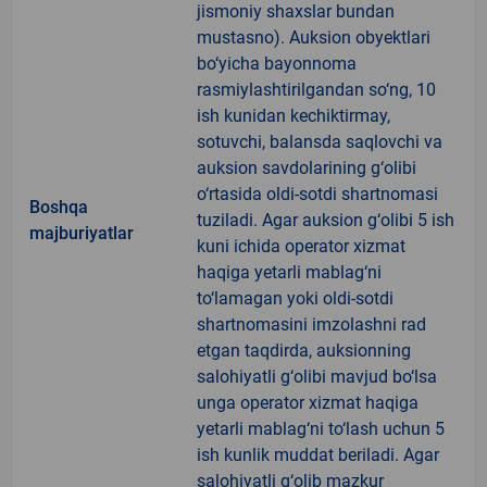
jismoniy shaxslar bundan
mustasno). Auksion obyektlari
bo‘yicha bayonnoma
rasmiylashtirilgandan so‘ng, 10
ish kunidan kechiktirmay,
sotuvchi, balansda saqlovchi va
auksion savdolarining g‘olibi
o‘rtasida oldi-sotdi shartnomasi
Boshqa
tuziladi. Agar auksion g‘olibi 5 ish
majburiyatlar
kuni ichida operator xizmat
haqiga yetarli mablag‘ni
to‘lamagan yoki oldi-sotdi
shartnomasini imzolashni rad
etgan taqdirda, auksionning
salohiyatli g‘olibi mavjud bo‘lsa
unga operator xizmat haqiga
yetarli mablag‘ni to‘lash uchun 5
ish kunlik muddat beriladi. Agar
salohiyatli g‘olib mazkur