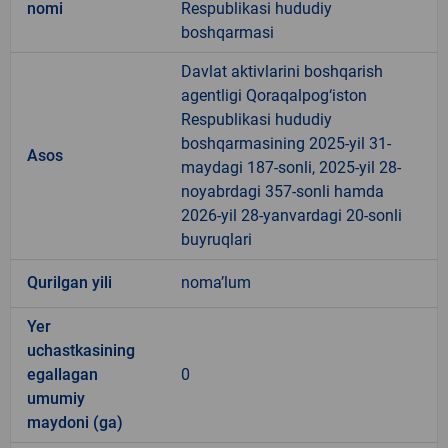
nomi
Respublikasi hududiy
boshqarmasi
Davlat aktivlarini boshqarish
agentligi Qoraqalpog‘iston
Respublikasi hududiy
boshqarmasining 2025-yil 31-
Asos
maydagi 187-sonli, 2025-yil 28-
noyabrdagi 357-sonli hamda
2026-yil 28-yanvardagi 20-sonli
buyruqlari
Qurilgan yili
noma’lum
Yer
uchastkasining
egallagan
0
umumiy
maydoni (ga)