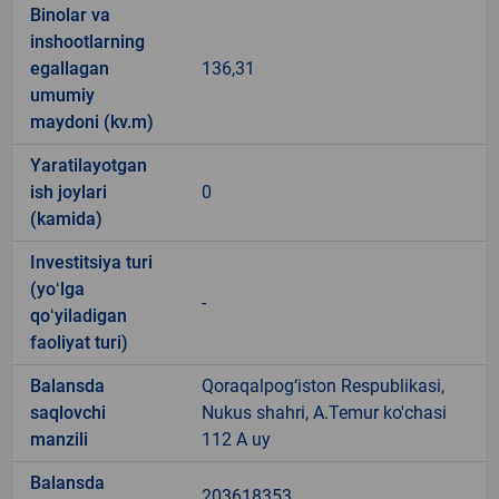
Binolar va
inshootlarning
egallagan
136,31
umumiy
maydoni (kv.m)
Yaratilayotgan
ish joylari
0
(kamida)
Investitsiya turi
(yoʻlga
-
qoʻyiladigan
faoliyat turi)
Balansda
Qoraqalpog‘iston Respublikasi,
saqlovchi
Nukus shahri, A.Temur ko'chasi
manzili
112 A uy
Balansda
203618353