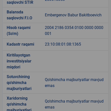
saqlovchi STIR
Balansda
Embergenov Babur Bakitboevich
saqlovchi F.I.O
Hisob raqami
2004 2186 0354 0100 0000 0000
(So'm)
001
Kadastr raqami
23:10:08:01:08:1365
Kiritilayotgan
investitsiyalar
miqdori
Sotuvchining
Qo'shimcha majburiyatlar mavjud
qo'shimcha
emas
majburiyatlari
Xaridorning
Qo'shimcha majburiyatlar mavjud
qo'shimcha
emas
majburiyatlari