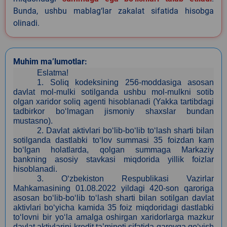
Bunda, ushbu mablag‘lar zakalat sifatida hisobga
olinadi.
Muhim ma’lumotlar:
Eslatma!
1.
Soliq kodeksining 256-moddasiga asosan
davlat mol-mulki sotilganda ushbu mol-mulkni sotib
olgan xaridor soliq agenti hisoblanadi (Yakka tartibdagi
tadbirkor bo‘lmagan jismoniy shaxslar bundan
mustasno).
2.
Davlat aktivlari bo‘lib-bo‘lib to‘lash sharti bilan
sotilganda dastlabki to‘lov summasi 35 foizdan kam
bo‘lgan holatlarda, qolgan summaga Markaziy
bankning asosiy stavkasi miqdorida yillik foizlar
hisoblanadi.
3
. O‘zbekiston Respublikasi Vazirlar
Mahkamasining 01.08.2022 yildagi 420-son qaroriga
asosan bo‘lib-bo‘lib to‘lash sharti bilan sotilgan davlat
aktivlari bo‘yicha kamida 35 foiz miqdoridagi dastlabki
to‘lovni bir yo‘la amalga oshirgan xaridorlarga mazkur
davlat aktivlarini kredit ta’minoti sifatida garovga qo‘yish