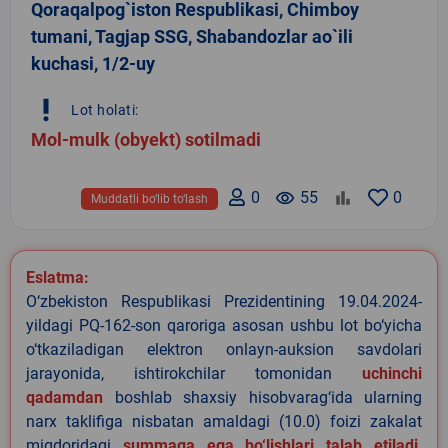
Qoraqalpog`iston Respublikasi, Chimboy
tumani, Tagjap SSG, Shabandozlar ao`ili
kuchasi, 1/2-uy
priority_high
Lot holati:
Mol-mulk (obyekt) sotilmadi
0
remove_red_eye
55
0
Muddatli bo‘lib to‘lash
Eslatma:
O‘zbekiston Respublikasi Prezidentining 19.04.2024-
yildagi PQ-162-son qaroriga asosan ushbu lot bo‘yicha
o‘tkaziladigan elektron onlayn-auksion savdolari
jarayonida, ishtirokchilar tomonidan
uchinchi
qadamdan
boshlab shaxsiy hisobvarag‘ida ularning
narx taklifiga nisbatan amaldagi (10.0) foizi zakalat
miqdoridagi
summaga ega bo‘lishlari talab etiladi
.