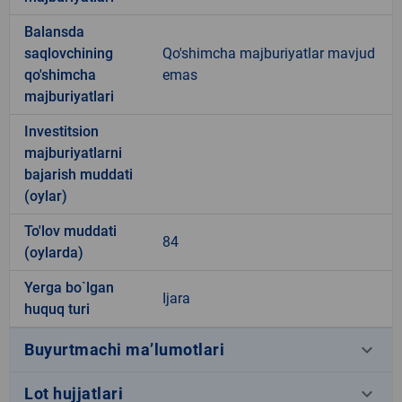
Balansda
saqlovchining
Qo'shimcha majburiyatlar mavjud
qo'shimcha
emas
majburiyatlari
Investitsion
majburiyatlarni
bajarish muddati
(oylar)
To'lov muddati
84
(oylarda)
Yerga bo`lgan
Ijara
huquq turi
keyboard_arrow_down
Buyurtmachi ma’lumotlari
keyboard_arrow_down
Lot hujjatlari