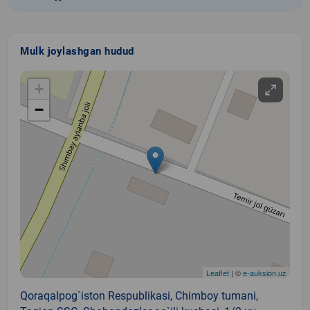
Mulk joylashgan hudud
+
−
Leaflet
| ©
e-auksion.uz
Qoraqalpog`iston Respublikasi, Chimboy tumani,