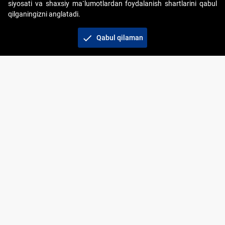
siyosati va shaxsiy ma`lumotlardan foydalanish shartlarini qabul
qilganingizni anglatadi.
Copyright © 2017-2026. "Elektron onlayn-auksionlarni
tashkil etish" AJ. Barcha huquqlar himoyalangan
check
Qabul qilaman
To‘lov usullari
Bog‘lanish
+998 71 202-21-11