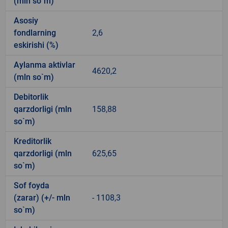
(mln so`m)
Asosiy
fondlarning
2,6
eskirishi (%)
Aylanma aktivlar
4620,2
(mln so`m)
Debitorlik
qarzdorligi (mln
158,88
so`m)
Kreditorlik
qarzdorligi (mln
625,65
so`m)
Sof foyda
(zarar) (+/- mln
- 1108,3
so`m)