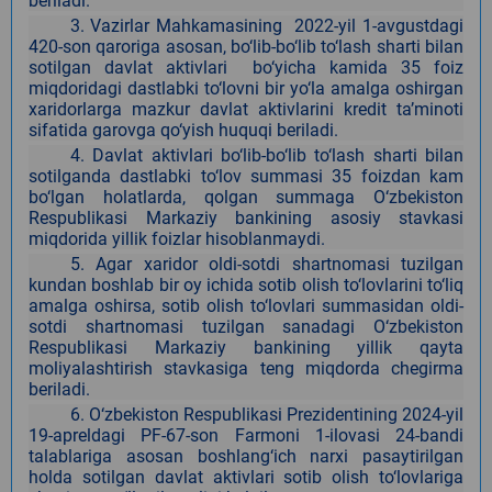
beriladi.
3. Vazirlar Mahkamasining 2022-yil 1-avgustdagi
420-son qaroriga asosan, bo‘lib-bo‘lib to‘lash sharti bilan
sotilgan davlat aktivlari bo‘yicha kamida 35 foiz
miqdoridagi dastlabki to‘lovni bir yo‘la amalga oshirgan
xaridorlarga mazkur davlat aktivlarini kredit ta’minoti
sifatida garovga qo‘yish huquqi beriladi.
4.
Davlat aktivlari bo‘lib-bo‘lib to‘lash sharti bilan
sotilganda dastlabki to‘lov summasi 35 foizdan kam
bo‘lgan holatlarda, qolgan summaga O‘zbekiston
Respublikasi Markaziy bankining asosiy stavkasi
miqdorida yillik foizlar hisoblanmaydi.
5. Agar xaridor oldi-sotdi shartnomasi tuzilgan
kundan boshlab bir oy ichida sotib olish to‘lovlarini to‘liq
amalga oshirsa, sotib olish to‘lovlari summasidan oldi-
sotdi shartnomasi tuzilgan sanadagi O‘zbekiston
Respublikasi Markaziy bankining yillik qayta
moliyalashtirish stavkasiga teng miqdorda chegirma
beriladi.
6. O‘zbekiston Respublikasi Prezidentining 2024-yil
19-apreldagi PF-67-son Farmoni 1-ilovasi 24-bandi
talablariga asosan boshlang‘ich narxi pasaytirilgan
holda sotilgan davlat aktivlari sotib olish to‘lovlariga