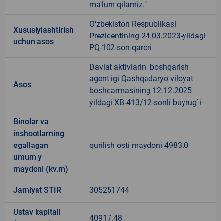
ma'lum qilamiz."
O‘zbekiston Respublikasi
Xususiylashtirish
Prezidentining 24.03.2023-yildagi
uchun asos
PQ-102-son qarori
Davlat aktivlarini boshqarish
agentligi Qashqadaryo viloyat
Asos
boshqarmasining 12.12.2025
yildagi XB-413/12-sonli buyrug`i
Binolar va
inshootlarning
egallagan
qurilish osti maydoni 4983.0
umumiy
maydoni (kv.m)
Jamiyat STIR
305251744
Ustav kapitali
40917.48