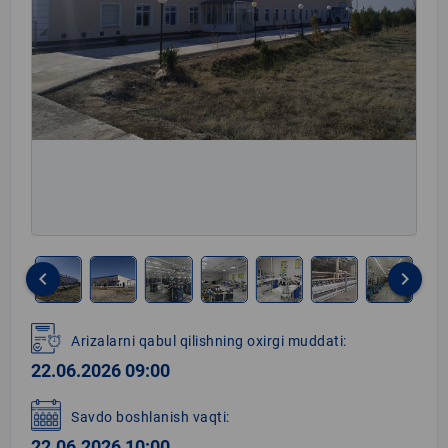
keyboard_arrow_left
keyboard_arrow_right
Item
1
Arizalarni qabul qilishning oxirgi muddati:
of
22.06.2026 09:00
8
Savdo boshlanish vaqti:
22.06.2026 10:00