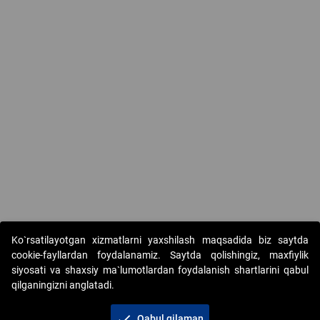
Ko`rsatilayotgan xizmatlarni yaxshilash maqsadida biz saytda
cookie-fayllardan foydalanamiz. Saytda qolishingiz, maxfiylik
siyosati va shaxsiy ma`lumotlardan foydalanish shartlarini qabul
qilganingizni anglatadi.
Copyright © 2017-2026. "Elektron onlayn-auksionlarni
tashkil etish" AJ. Barcha huquqlar himoyalangan
check
Qabul qilaman