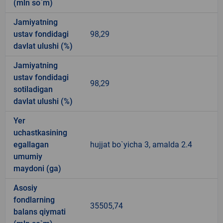
(mln so`m)
Jamiyatning
ustav fondidagi
98,29
davlat ulushi (%)
Jamiyatning
ustav fondidagi
98,29
sotiladigan
davlat ulushi (%)
Yer
uchastkasining
egallagan
hujjat bo`yicha 3, amalda 2.4
umumiy
maydoni (ga)
Asosiy
fondlarning
35505,74
balans qiymati