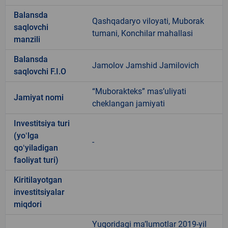
Balansda
Qashqadaryo viloyati, Muborak
saqlovchi
tumani, Konchilar mahallasi
manzili
Balansda
Jamolov Jamshid Jamilovich
saqlovchi F.I.O
“Muborakteks” mas’uliyati
Jamiyat nomi
cheklangan jamiyati
Investitsiya turi
(yoʻlga
-
qoʻyiladigan
faoliyat turi)
Kiritilayotgan
investitsiyalar
miqdori
Yuqoridagi ma’lumotlar 2019-yil