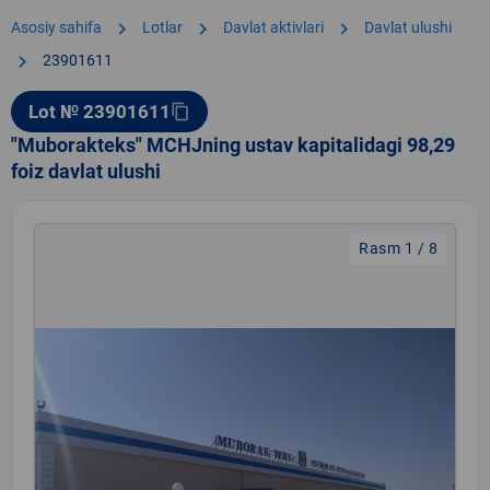
chevron_right
chevron_right
chevron_right
Asosiy sahifa
Lotlar
Davlat aktivlari
Davlat ulushi
chevron_right
23901611
Lot № 23901611
content_copy
"Muborakteks" MCHJning ustav kapitalidagi 98,29
foiz davlat ulushi
Rasm 1 / 8