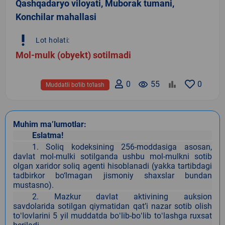
Qashqadaryo viloyati, Muborak tumani,
Konchilar mahallasi
priority_high
Lot holati:
Mol-mulk (obyekt) sotilmadi
0
remove_red_eye
55
0
Muddatli bo‘lib to‘lash
Muhim ma’lumotlar:
Eslatma!
1. Soliq kodeksining 256-moddasiga asosan,
davlat mol-mulki sotilganda ushbu mol-mulkni sotib
olgan xaridor soliq agenti hisoblanadi (yakka tartibdagi
tadbirkor bo‘lmagan jismoniy shaxslar bundan
mustasno).
2. Mazkur davlat aktivining auksion
savdolarida sotilgan qiymatidan qatʼi nazar sotib olish
toʻlovlarini 5 yil muddatda boʻlib-boʻlib toʻlashga ruxsat