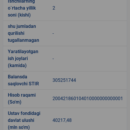
Ishchilarning
o`rtacha yillik
2
soni (kishi)
shu jumladan
qurilishi
-
tugallanmagan
Yaratilayotgan
ish joylari
-
(kamida)
Balansda
305251744
saqlovchi STIR
Hisob raqami
200421860104010000000000001
(So'm)
Ustav fondidagi
davlat ulushi
40217,48
(mln so'm)