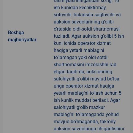
rasmiylashtirilgandan so‘ng, 10
ish kunidan kechiktirmay,
sotuvchi, balansda saqlovchi va
auksion savdolarining g‘olibi
o‘rtasida oldi-sotdi shartnomasi
Boshqa
tuziladi. Agar auksion g‘olibi 5 ish
majburiyatlar
kuni ichida operator xizmat
haqiga yetarli mablag‘ni
to‘lamagan yoki oldi-sotdi
shartnomasini imzolashni rad
etgan taqdirda, auksionning
salohiyatli g‘olibi mavjud bo‘lsa
unga operator xizmat haqiga
yetarli mablag‘ni to‘lash uchun 5
ish kunlik muddat beriladi. Agar
salohiyatli g‘olib mazkur
mablag‘ni to‘lamaganda yohud
mavjud bo‘lmaganda, takroriy
auksion savdolariga chiqarilishini