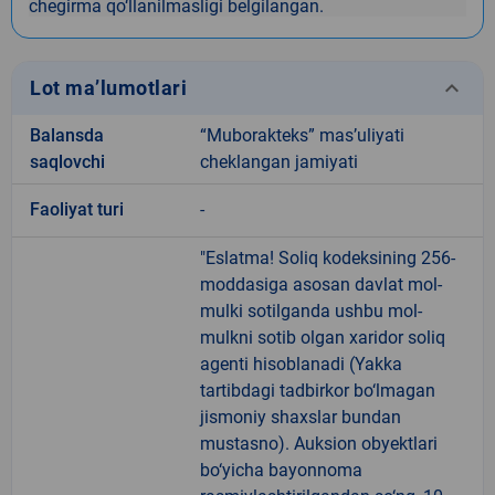
chegirma qo‘llanilmasligi belgilangan.
keyboard_arrow_down
Lot ma’lumotlari
Balansda
“Muborakteks” mas’uliyati
saqlovchi
cheklangan jamiyati
Faoliyat turi
-
"Eslatma! Soliq kodeksining 256-
moddasiga asosan davlat mol-
mulki sotilganda ushbu mol-
mulkni sotib olgan xaridor soliq
agenti hisoblanadi (Yakka
tartibdagi tadbirkor bo‘lmagan
jismoniy shaxslar bundan
mustasno). Auksion obyektlari
bo‘yicha bayonnoma