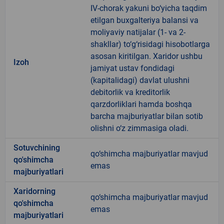
IV-chorak yakuni bo‘yicha taqdim
etilgan buxgalteriya balansi va
moliyaviy natijalar (1- va 2-
shakllar) to‘g‘risidagi hisobotlarga
asosan kiritilgan. Xaridor ushbu
Izoh
jamiyat ustav fondidagi
(kapitalidagi) davlat ulushni
debitorlik va kreditorlik
qarzdorliklari hamda boshqa
barcha majburiyatlar bilan sotib
olishni o‘z zimmasiga oladi.
Sotuvchining
qo‘shimcha majburiyatlar mavjud
qo'shimcha
emas
majburiyatlari
Xaridorning
qo‘shimcha majburiyatlar mavjud
qo'shimcha
emas
majburiyatlari