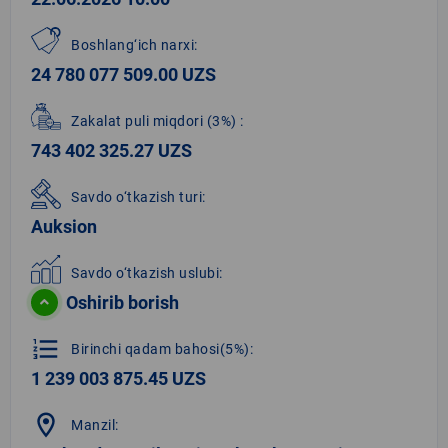
Boshlang‘ich narxi:
24 780 077 509.00 UZS
Zakalat puli miqdori
(3%)
:
743 402 325.27 UZS
Savdo o‘tkazish turi:
Auksion
Savdo o‘tkazish uslubi:
Oshirib borish
format_list_numbered
Birinchi qadam bahosi(5%):
1 239 003 875.45 UZS
location_on
Manzil: