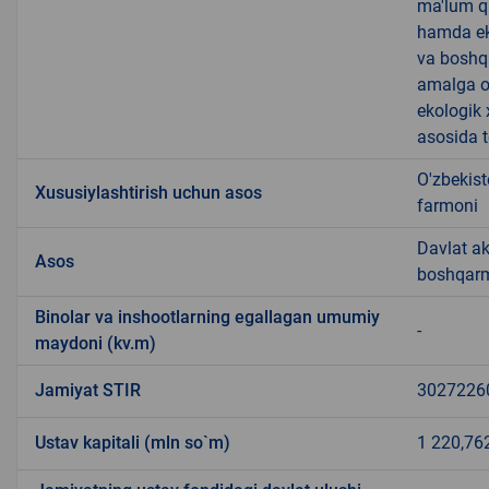
ma'lum qi
hamda ek
va boshqa
amalga o
ekologik 
asosida t
O'zbekist
Xususiylashtirish uchun asos
farmoni
Davlat ak
Asos
boshqarm
Binolar va inshootlarning egallagan umumiy
-
maydoni (kv.m)
Jamiyat STIR
3027226
Ustav kapitali (mln so`m)
1 220,76