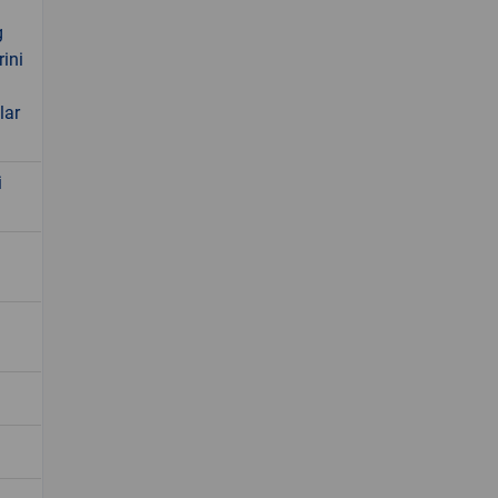
g
rini
lar
i