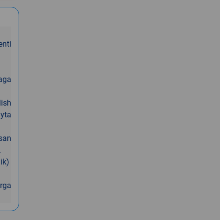
enti
maga
lish
ayta
osan
.
lik)
irga