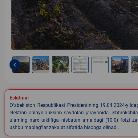
keyboard_arrow_left
Item
1
of
7
Eslatma:
Oʻzbekiston Respublikasi Prezidentining 19.04.2024-yild
elektron onlayn-auksion savdolari jarayonida, ishtirokchi
ularning narx taklifiga nisbatan amaldagi (10.0) foizi z
ushbu mablagʻlar zakalat sifatida hisobga olinadi.