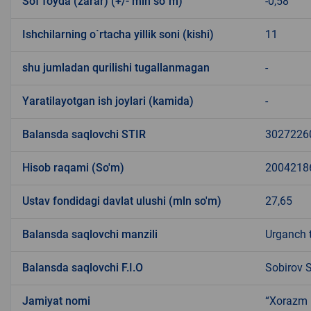
Sof foyda (zarar) (+/- mln so`m)
-0,58
Ishchilarning o`rtacha yillik soni (kishi)
11
shu jumladan qurilishi tugallanmagan
-
Yaratilayotgan ish joylari (kamida)
-
Balansda saqlovchi STIR
3027226
Hisob raqami (So'm)
2004218
Ustav fondidagi davlat ulushi (mln so'm)
27,65
Balansda saqlovchi manzili
Urganch 
Balansda saqlovchi F.I.O
Sobirov 
Jamiyat nomi
“Xorazm 