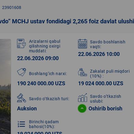
23901608
do” MCHJ ustav fondidagi 2,265 foiz davlat ulushi
Arizalarni qabul
Savdo boshlanish
qilishning oxirgi
vaqti:
muddati:
22.06.2026 10:00
22.06.2026 09:00
Zakalat puli miqdori
Boshlang‘ich narxi:
(10%)
:
190 240 000.00 UZS
19 024 000.00 UZS
Savdo o‘tkazish
Savdo o‘tkazish turi:
uslubi:
Auksion
Oshirib borish
Birinchi qadam
format_list_numbered
bahosi(10%):
19 024 000.00 UZS