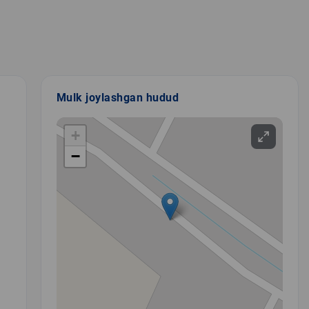
Mulk joylashgan hudud
+
−