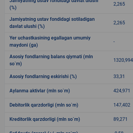
Jamiyatning ustav fondidagi davlat ulushi
2,265
(%)
Jamiyatning ustav fondidagi sotiladigan
2,265
davlat ulushi (%)
Yer uchastkasining egallagan umumiy
-
maydoni (ga)
Asosiy fondlarning balans qiymati (mln
1320,994
so`m)
Asosiy fondlarning eskirishi (%)
33,31
Aylanma aktivlar (mln so`m)
424,971
Debitorlik qarzdorligi (mln so`m)
147,402
Kreditorlik qarzdorligi (mln so`m)
89,271