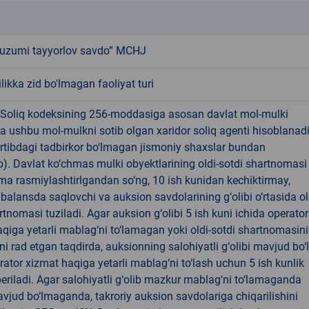
k
uzumi tayyorlov savdo” MCHJ
ikka zid bo'lmagan faoliyat turi
 Soliq kodeksining 256-moddasiga asosan davlat mol-mulki
a ushbu mol-mulkni sotib olgan xaridor soliq agenti hisoblanad
rtibdagi tadbirkor bo‘lmagan jismoniy shaxslar bundan
. Davlat ko‘chmas mulki obyektlarining oldi-sotdi shartnomasi
a rasmiylashtirlgandan so‘ng, 10 ish kunidan kechiktirmay,
 balansda saqlovchi va auksion savdolarining g‘olibi o‘rtasida ol
rtnomasi tuziladi. Agar auksion g‘olibi 5 ish kuni ichida operator
qiga yetarli mablag‘ni to‘lamagan yoki oldi-sotdi shartnomasini
i rad etgan taqdirda, auksionning salohiyatli g‘olibi mavjud bo‘
ator xizmat haqiga yetarli mablag‘ni to‘lash uchun 5 ish kunlik
riladi. Agar salohiyatli g‘olib mazkur mablag‘ni to‘lamaganda
jud bo‘lmaganda, takroriy auksion savdolariga chiqarilishini