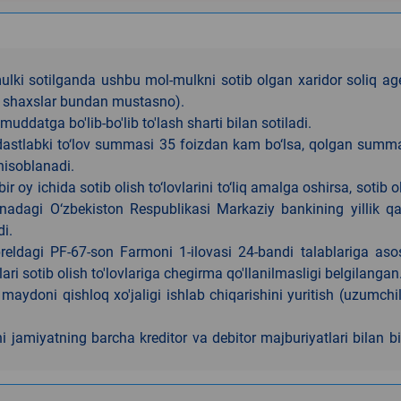
lki sotilganda ushbu mol-mulkni sotib olgan xaridor soliq ag
iy shaxslar bundan mustasno).
muddatga bo'lib-bo'lib to'lash sharti bilan sotiladi.
anda dastlabki to‘lov summasi 35 foizdan kam bo‘lsa, qolgan sum
hisoblanadi.
 oy ichida sotib olish to‘lovlarini to‘liq amalga oshirsa, sotib o
anadagi O‘zbekiston Respublikasi Markaziy bankining yillik q
i.
preldagi PF-67-son Farmoni 1-ilovasi 24-bandi talablariga as
ari sotib olish to'lovlariga chegirma qo'llanilmasligi belgilangan
maydoni qishloq xo'jaligi ishlab chiqarishini yuritish (uzumchi
ni jamiyatning barcha kreditor va debitor majburiyatlari bilan b