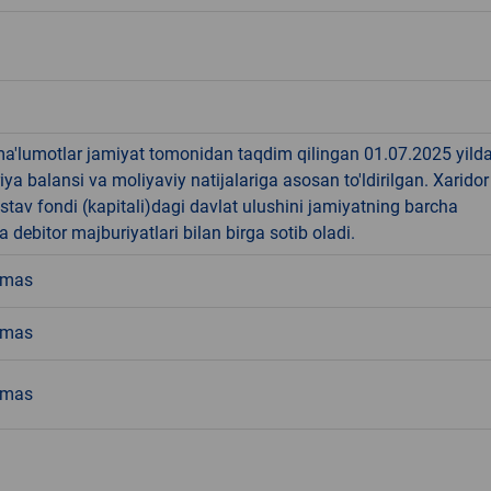
a'lumotlar jamiyat tomonidan taqdim qilingan 01.07.2025 yild
iya balansi va moliyaviy natijalariga asosan to'ldirilgan. Xaridor
stav fondi (kapitali)dagi davlat ulushini jamiyatning barcha
va debitor majburiyatlari bilan birga sotib oladi.
emas
emas
emas