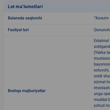
Lot ma’lumotlari
Balansda saqlovchi
“Xorazm 
Faoliyat turi
Qonunchil
Eslatma!
sotilgand
(Yakka ta
mustasno)
bayonnom
sotuvchi,
sotdi sha
xizmat ha
imzolashn
Boshqa majburiyatlar
unga oper
muddat be
yohud mav