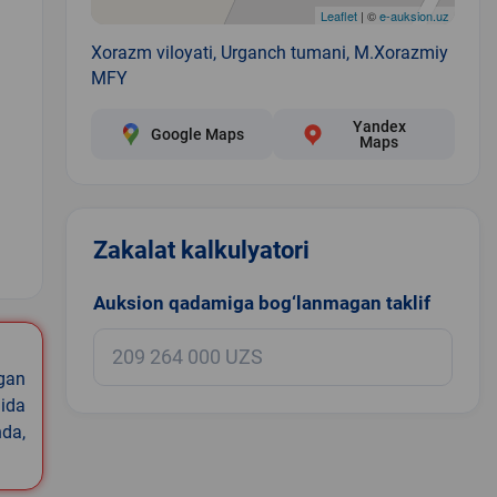
Leaflet
| ©
e-auksion.uz
Xorazm viloyati, Urganch tumani, M.Xorazmiy
MFY
Yandex
Google Maps
Maps
Zakalat kalkulyatori
1
Auksion qadamiga bog‘lanmagan taklif
igan
ida
nda,