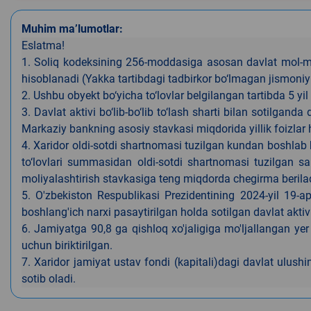
Muhim ma’lumotlar:
Eslatma!
1. Soliq kodeksining 256-moddasiga asosan davlat mol-mu
hisoblanadi (Yakka tartibdagi tadbirkor bo‘lmagan jismon
2. Ushbu obyekt bo‘yicha to‘lovlar belgilangan tartibda 5 yil 
3. Davlat aktivi bo‘lib-bo‘lib to‘lash sharti bilan sotilg
Markaziy bankning asosiy stavkasi miqdorida yillik foizlar 
4. Xaridor oldi-sotdi shartnomasi tuzilgan kundan boshlab bir
to‘lovlari summasidan oldi-sotdi shartnomasi tuzilgan s
moliyalashtirish stavkasiga teng miqdorda chegirma berilad
5. O'zbekiston Respublikasi Prezidentining 2024-yil 19-a
boshlang'ich narxi pasaytirilgan holda sotilgan davlat aktivl
6. Jamiyatga 90,8 ga qishloq xo'jaligiga mo'ljallangan yer 
uchun biriktirilgan.
7. Xaridor jamiyat ustav fondi (kapitali)dagi davlat ulushi
sotib oladi.