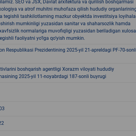
lamiz. SEO va JSX, Davlat arxitektura va qurilish boshqarmasi
ologiya va atrof muhitni muhofaza qilish hududiy organlarinin
 tegishli tashkilotlarning mazkur obyektda investitsiya loyihala
shirish mumkinligi yuzasidan sanitar va shaharsozlik hamda
xavfsizlik normalariga muvofiqligi yuzasidan beriladigan xulosa
egishli faoliyatni yo‘lga qo‘yish mumkin.
on Respublikasi Prezidentining 2025-yil 21-apreldagi PF-70-sonl
tivlarini boshqarish agentligi Xorazm viloyati hududiy
asining 2025-yil 11-noyabrdagi 187-sonli buyrugi
03
22