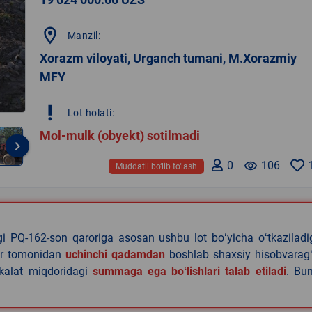
location_on
Manzil:
Xorazm viloyati, Urganch tumani, M.Xorazmiy
MFY
priority_high
Lot holati:
Mol-mulk (obyekt) sotilmadi
keyboard_arrow_right
0
remove_red_eye
106
Muddatli bo‘lib to‘lash
agi PQ-162-son qaroriga asosan ushbu lot boʻyicha oʻtkazilad
lar tomonidan
uchinchi qadamdan
boshlab shaxsiy hisobvaragʻ
akalat miqdoridagi
summaga ega boʻlishlari talab etiladi
. Bu