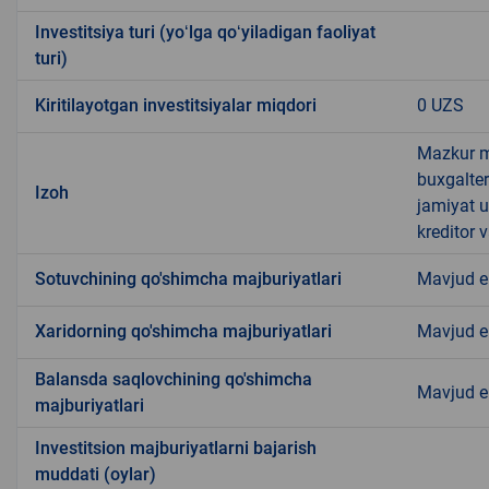
Investitsiya turi (yoʻlga qoʻyiladigan faoliyat
turi)
Kiritilayotgan investitsiyalar miqdori
0 UZS
Mazkur m
buxgalter
Izoh
jamiyat u
kreditor 
Sotuvchining qo'shimcha majburiyatlari
Mavjud 
Xaridorning qo'shimcha majburiyatlari
Mavjud 
Balansda saqlovchining qo'shimcha
Mavjud 
majburiyatlari
Investitsion majburiyatlarni bajarish
muddati (oylar)