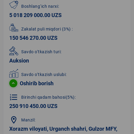
Boshlang‘ich narxi:
5 018 209 000.00 UZS
Zakalat puli miqdori
(3%)
:
150 546 270.00 UZS
Savdo o‘tkazish turi:
Auksion
Savdo o‘tkazish uslubi:
Oshirib borish
format_list_numbered
Birinchi qadam bahosi(5%):
250 910 450.00 UZS
location_on
Manzil:
Xorazm viloyati, Urganch shahri, Gulzor MFY,