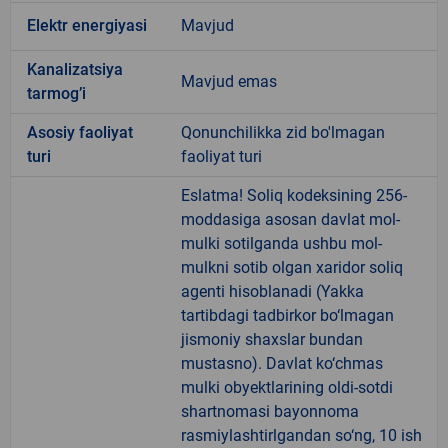
Elektr energiyasi
Mavjud
Kanalizatsiya
Mavjud emas
tarmogʼi
Аsosiy faoliyat
Qonunchilikka zid bo'lmagan
turi
faoliyat turi
Eslatma! Soliq kodeksining 256-
moddasiga asosan davlat mol-
mulki sotilganda ushbu mol-
mulkni sotib olgan xaridor soliq
agenti hisoblanadi (Yakka
tartibdagi tadbirkor bo‘lmagan
jismoniy shaxslar bundan
mustasno). Davlat ko‘chmas
mulki obyektlarining oldi-sotdi
shartnomasi bayonnoma
rasmiylashtirlgandan so‘ng, 10 ish