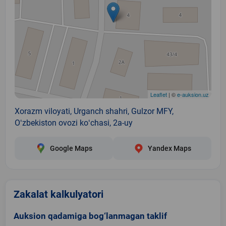
Leaflet
| ©
e-auksion.uz
Xorazm viloyati, Urganch shahri, Gulzor MFY,
Oʻzbekiston ovozi koʻchasi, 2a-uy
Google Maps
Yandex Maps
Zakalat kalkulyatori
Auksion qadamiga bog‘lanmagan taklif