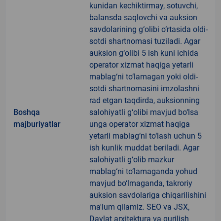
kunidan kechiktirmay, sotuvchi,
balansda saqlovchi va auksion
savdolarining g‘olibi o‘rtasida oldi-
sotdi shartnomasi tuziladi. Agar
auksion g‘olibi 5 ish kuni ichida
operator xizmat haqiga yetarli
mablag‘ni to‘lamagan yoki oldi-
sotdi shartnomasini imzolashni
rad etgan taqdirda, auksionning
Boshqa
salohiyatli g‘olibi mavjud bo‘lsa
majburiyatlar
unga operator xizmat haqiga
yetarli mablag‘ni to‘lash uchun 5
ish kunlik muddat beriladi. Agar
salohiyatli g‘olib mazkur
mablag‘ni to‘lamaganda yohud
mavjud bo‘lmaganda, takroriy
auksion savdolariga chiqarilishini
ma'lum qilamiz. SEO va JSX,
Davlat arxitektura va qurilish