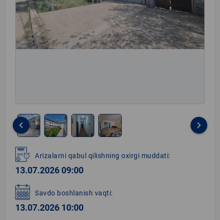
keyboard_arrow_left
keyboard_arrow_right
Item
1
Arizalarni qabul qilishning oxirgi muddati:
of
13.07.2026 09:00
4
Savdo boshlanish vaqti:
13.07.2026 10:00