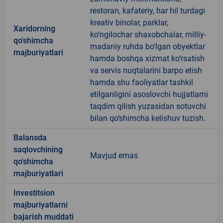
restoran, kafateriy, har hil turdagi
kreativ binolar, parklar,
Xaridorning
ko‘ngilochar shaxobchalar, milliy-
qo'shimcha
madaniy ruhda bo‘lgan obyektlar
majburiyatlari
hamda boshqa xizmat ko‘rsatish
va servis nuqtalarini barpo etish
hamda shu faoliyatlar tashkil
etilganligini asoslovchi hujjatlarni
taqdim qilish yuzasidan sotuvchi
bilan qo‘shimcha kelishuv tuzish.
Balansda
saqlovchining
Mavjud emas
qo'shimcha
majburiyatlari
Investitsion
majburiyatlarni
bajarish muddati