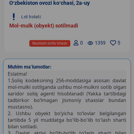
Oʻzbekiston ovozi koʻchasi, 2a-uy
priority_high
Lot holati:
Mol-mulk (obyekt) sotilmadi
0
remove_red_eye
1359
5
Muddatli bo‘lib to‘lash
Muhim ma’lumotlar:
Eslatma!
1.Soliq kodeksining 256-moddasiga asosan davlat
mol-mulki sotilganda ushbu mol-mulkni sotib olgan
xaridor soliq agenti hisoblanadi (Yakka tartibdagi
tadbirkor bo‘lmagan jismoniy shaxslar bundan
mustasno).
2. Ushbu obyekt bo‘yicha to‘lovlar belgilangan
tartibda 5 yil muddatga bo'lib-bo'lib to'lash sharti
bilan sotiladi.
3. Davlat aktivi bo‘lib-bo‘lib to‘lash sharti bilan