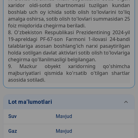
xaridor oldi-sotdi shartnomasi tuzilgan kundan
boshlab uch oy ichida sotib olish to'lovlarini to'liq
amalga oshirsa, sotib olish to'lovlari summasidan 25
foiz miqdorida chegirma beriladi.
8. O'zbekiston Respublikasi Prezidentining 2024-yil
19-apreldagi PF-67-son Farmoni 1-ilovasi 24-bandi
talablariga asosan boshlang'ich narxi pasaytirilgan
holda sotilgan davlat aktivlari sotib olish to'lovlariga
chegirma qo'llanilmasligi belgilangan.
9. Mazkur obyekt xaridorning qo'shimcha
majburiyatlari qismida ko'rsatib o'tilgan shartlar
asosida sotiladi.
keyboard_arrow_down
Lot ma’lumotlari
Suv
Mavjud
Gaz
Mavjud