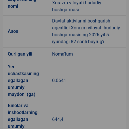
Xorazm viloyati hududiy
nomi
boshqarmasi
Davlat aktivlarini boshqarish
agentligi Xorazm viloyati hududiy
Asos
boshqarmasining 2026-yil 5-
iyundagi 82-sonli buyrug'i
Qurilgan yili
Noma'lum
Yer
uchastkasining
egallagan
0.0641
umumiy
maydoni (ga)
Binolar va
inshootlarning
egallagan
644,4
umumiy