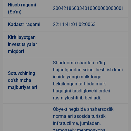
Hisob raqami
200421860334010000000000001
(So'm)
Kadastr raqami
22:11:41:01:02:0063
Kiritilayotgan
investitsiyalar
miqdori
Shartnoma shartlari to‘liq
bajarilgandan so‘ng, besh ish kuni
Sotuvchining
ichida yangi mulkdorga
qo'shimcha
belgilangan tartibda mulk
majburiyatlari
huquqini tasdiqlovchi orderi
rasmiylashtirib beriladi.
Obyekt negizida shaharsozlik
normalari asosida turistik
infratuzilma, jumladan,
zamonaviy mehmonxona,