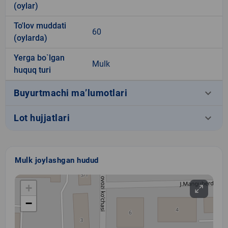
(oylar)
To'lov muddati
60
(oylarda)
Yerga bo`lgan
Mulk
huquq turi
keyboard_arrow_down
Buyurtmachi ma’lumotlari
keyboard_arrow_down
Lot hujjatlari
Mulk joylashgan hudud
+
−