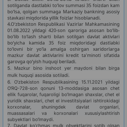
sotilganda dastlabki to‘lov summasi 35 foizdan kam
bo‘lsa, qolgan summaga Markaziy bankning asosiy
stavkasi miqdorida yillik foizlar hisoblanadi.
4.O‘zbekiston Respublikasi Vazirlar Mahkamasining
01.08.2022 yildagi 420-son qaroriga asosan bo‘lib-
bo‘lib to‘lash sharti bilan sotilgan davlat aktivlari
bo‘yicha kamida 35 foiz miqdoridagi dastlabki
to‘lovni bir yo‘la amalga oshirgan xaridorlarga
mazkur davlat aktivlarini kredit ta'minoti sifatida
garovga qo‘yish huquqi beriladi.
5. Mazkur bino inshoot yer maydoni bilan birga
mulk huquqi asosida sotiladi.
6. O‘zbekiston Respublikasining 15.11.2021 yildagi
O‘RQ-728-son qonuni 13-moddasiga asosan сhet
ellik fuqarolar, fuqaroligi bo‘lmagan shaxslar, chet el
yuridik shaxslari, chet el investitsiyalari ishtirokidagi
korxonalar, shuningdek davlat organlari,
muassasalari va korxonalari xususiylashtirish
subyektlari bo‘lmaydi.
7. Davlat ko'chmas mulk obyektlarini sotib olgan