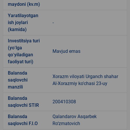
maydoni (kv.m)
Yaratilayotgan
ish joylari
-
(kamida)
Investitsiya turi
(yoʻlga
Mavjud emas
qoʻyiladigan
faoliyat turi)
Balansda
Xorazm viloyati Urganch shahar
saqlovchi
Al-Xorazmiy ko'chasi 23-uy
manzili
Balansda
200410308
saqlovchi STIR
Balansda
Qalandarov Asqarbek
saqlovchi F.I.O
Ro‘zmatovich