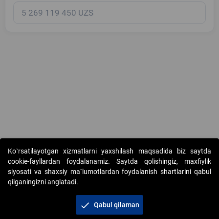
Copyright © 2017-2026. "Elektron onlayn-auksionlarni tashkil etish"
Ko`rsatilayotgan xizmatlarni yaxshilash maqsadida biz saytda
AJ. Barcha huquqlar himoyalangan
cookie-fayllardan foydalanamiz. Saytda qolishingiz, maxfiylik
siyosati va shaxsiy ma`lumotlardan foydalanish shartlarini qabul
qilganingizni anglatadi.
check
Qabul qilaman
+998 71 202-21-11