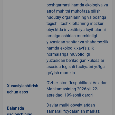
boshqarmasi hamda ekologiya va
atrof muhitni muhofaza qilish
hududiy organlarining va boshqa
tegishli tashkilotlarning mazkur
obyektda investitsiya loyihalarini
amalga oshirish mumkinligi
yuzasidan sanitar va shaharsozlik
hamda ekologik xavfsizlik
normalariga muvofiqligi
yuzasidan beriladigan xulosalar
asosida tegishli faoliyatni yo‘lga
qo‘yish mumkin.
O‘zbekiston Respublikasi Vazirlar
Xususiylashtirish
Mahkamasining 2026-yil 22-
uchun asos
apreldagi 199-sonli qarori
Davlat mulki obyektlaridan
Balansda
samarali foydalanish markazi
saqlovchining