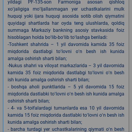
yildagi PF-135-son Farmoniga asosan qishloq
xoʻjaligiga moʻljallanmagan yer uchastkalarini mulk
huquqi yoki ijara huquqi asosida sotib olish qiymatini
quyidagi shartlarda har oyda teng ulushlarda, qoldiq
summaga Markaziy bankning asosiy stavkasida foiz
hisoblagan holda boʻlib-boʻlib toʻlashga beriladi:
-Toshkent shahrida – 1 yil davomida kamida 35 foiz
miqdorida dastlabgi toʻlovni oʻn besh ish kunida
amalga oshirish sharti bilan;
-Nukus shahri va viloyat markazlarida – 3 yil davomida
kamida 35 foiz miqdorida dastlabgi toʻlovni oʻn besh
ish kunida amalga oshirish sharti bilan;
- boshqa aholi punktlarida – 5 yil davomida 15 foiz
miqdorida dastlabki toʻlovni oʻn besh ish kunida amalga
oshirish sharti bilan;
- 4- va 5-toifalardagi tumanlarda esa 10 yil davomida
kamida 15 foiz miqdorida dastlabki toʻlovni oʻn besh ish
kunida amalga oshirish sharti bilan;
- barcha turdagi yer uchastkalarining qiymati oʻn besh