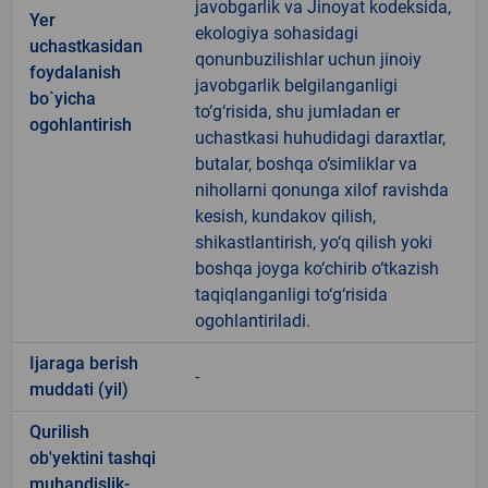
javobgarlik va Jinoyat kodeksida,
Yer
ekologiya sohasidagi
uchastkasidan
qonunbuzilishlar uchun jinoiy
foydalanish
javobgarlik belgilanganligi
bo`yicha
to‘g‘risida, shu jumladan er
ogohlantirish
uchastkasi huhudidagi daraxtlar,
butalar, boshqa o‘simliklar va
nihollarni qonunga xilof ravishda
kesish, kundakov qilish,
shikastlantirish, yo‘q qilish yoki
boshqa joyga ko‘chirib o‘tkazish
taqiqlanganligi to‘g‘risida
ogohlantiriladi.
Ijaraga berish
-
muddati (yil)
Qurilish
ob'yektini tashqi
muhandislik-