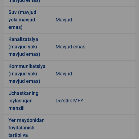
mavjud emas)
Suv (mavjud
yoki mavjud
Mavjud
emas)
Kanalizatsiya
(mavjud yoki
Mavjud emas
mavjud emas)
Kommunikatsiya
(mavjud yoki
Mavjud
mavjud emas)
Uchastkaning
joylashgan
Doʻstlik MFY
manzili
Yer maydonidan
foydalanish
tartibi va
-