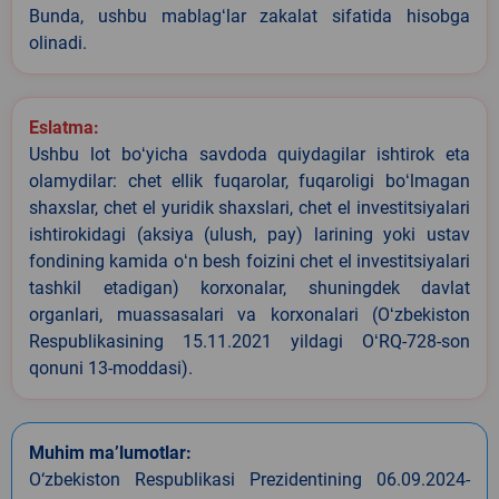
Bunda, ushbu mablagʻlar zakalat sifatida hisobga
olinadi.
Eslatma:
Ushbu lot boʻyicha savdoda quiydagilar ishtirok eta
olamydilar: chet ellik fuqarolar, fuqaroligi boʻlmagan
shaxslar, chet el yuridik shaxslari, chet el investitsiyalari
ishtirokidagi (aksiya (ulush, pay) larining yoki ustav
fondining kamida oʻn besh foizini chet el investitsiyalari
tashkil etadigan) korxonalar, shuningdek davlat
organlari, muassasalari va korxonalari (Oʻzbekiston
Respublikasining 15.11.2021 yildagi OʻRQ-728-son
qonuni 13-moddasi).
Muhim ma’lumotlar:
O‘zbekiston Respublikasi Prezidentining 06.09.2024-