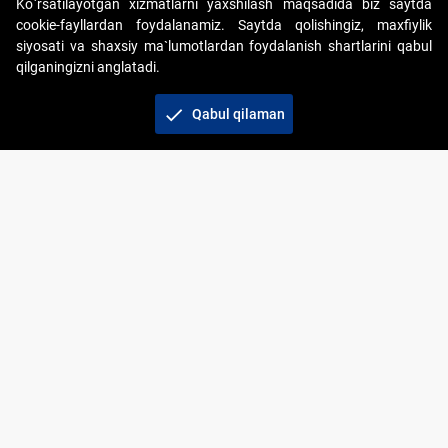
Ko`rsatilayotgan xizmatlarni yaxshilash maqsadida biz saytda
cookie-fayllardan foydalanamiz. Saytda qolishingiz, maxfiylik
siyosati va shaxsiy ma`lumotlardan foydalanish shartlarini qabul
qilganingizni anglatadi.
Copyright © 2017-2026. "Elektron onlayn-auksionlarni
tashkil etish" AJ. Barcha huquqlar himoyalangan
check
Qabul qilaman
To‘lov usullari
Bog‘lanish