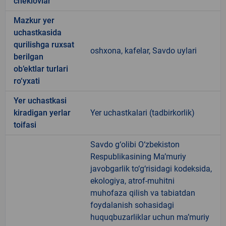
cheklovlar
Mazkur yer
uchastkasida
qurilishga ruxsat
oshxona, kafelar, Savdo uylari
berilgan
ob’ektlar turlari
ro‘yxati
Yer uchastkasi
kiradigan yerlar
Yer uchastkalari (tadbirkorlik)
toifasi
Savdo g‘olibi O‘zbekiston
Respublikasining Ma’muriy
javobgarlik to‘g‘risidagi kodeksida,
ekologiya, atrof-muhitni
muhofaza qilish va tabiatdan
foydalanish sohasidagi
huquqbuzarliklar uchun ma’muriy