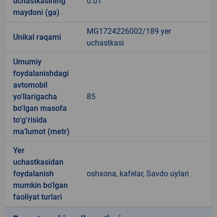
uchastkasining
0.01
maydoni (ga)
MG1724226002/189 yer
Unikal raqami
uchastkasi
Umumiy
foydalanishdagi
avtomobil
yo‘llarigacha
85
bo‘lgan masofa
to‘g‘risida
ma’lumot (metr)
Yer
uchastkasidan
foydalanish
oshxona, kafelar, Savdo uylari
mumkin bo'lgan
faoliyat turlari