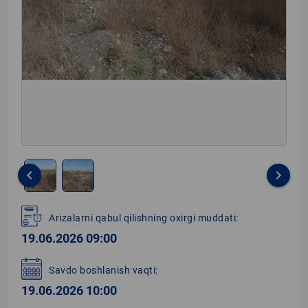
keyboard_arrow_left
keyboard_arrow_right
Item
1
Arizalarni qabul qilishning oxirgi muddati:
of
19.06.2026 09:00
2
Savdo boshlanish vaqti:
19.06.2026 10:00