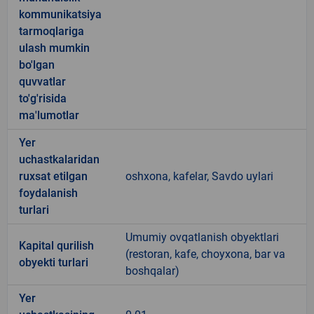
kommunikatsiya
tarmoqlariga
ulash mumkin
bo'lgan
quvvatlar
to'g'risida
ma'lumotlar
Yer
uchastkalaridan
ruxsat etilgan
oshxona, kafelar, Savdo uylari
foydalanish
turlari
Umumiy ovqatlanish obyektlari
Kapital qurilish
(restoran, kafe, choyxona, bar va
obyekti turlari
boshqalar)
Yer