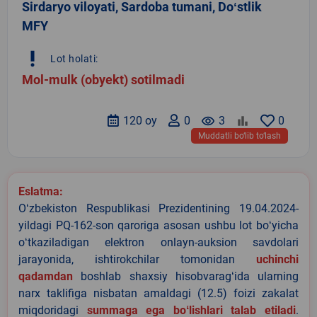
Sirdaryo viloyati, Sardoba tumani, Doʻstlik
MFY
priority_high
Lot holati:
Mol-mulk (obyekt) sotilmadi
120 oy
0
remove_red_eye
3
0
Muddatli bo‘lib to‘lash
Eslatma:
Oʻzbekiston Respublikasi Prezidentining 19.04.2024-
yildagi PQ-162-son qaroriga asosan ushbu lot boʻyicha
oʻtkaziladigan elektron onlayn-auksion savdolari
jarayonida, ishtirokchilar tomonidan
uchinchi
qadamdan
boshlab shaxsiy hisobvaragʻida ularning
narx taklifiga nisbatan amaldagi (12.5) foizi zakalat
miqdoridagi
summaga ega boʻlishlari talab etiladi
.