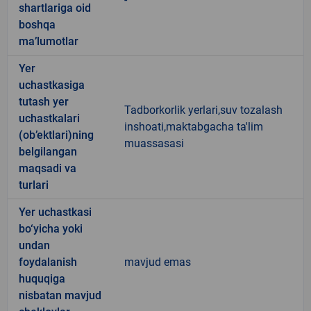
shartlariga oid
boshqa
ma’lumotlar
Yer
uchastkasiga
tutash yer
Tadborkorlik yerlari,suv tozalash
uchastkalari
inshoati,maktabgacha ta'lim
(ob’ektlari)ning
muassasasi
belgilangan
maqsadi va
turlari
Yer uchastkasi
bo‘yicha yoki
undan
foydalanish
mavjud emas
huquqiga
nisbatan mavjud