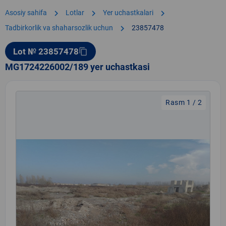
chevron_right
chevron_right
chevron_right
Asosiy sahifa
Lotlar
Yer uchastkalari
chevron_right
Tadbirkorlik va shaharsozlik uchun
23857478
Lot № 23857478
content_copy
MG1724226002/189 yer uchastkasi
Rasm 1 / 2