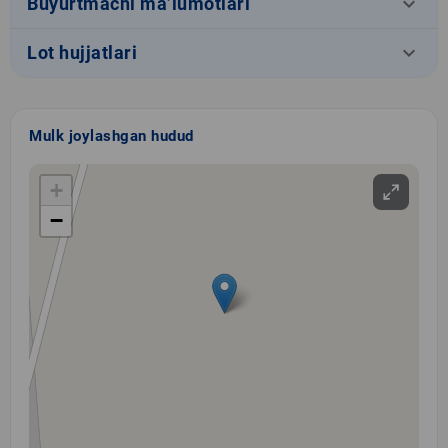
keyboard_arrow_down
Buyurtmachi ma’lumotlari
keyboard_arrow_down
Lot hujjatlari
Mulk joylashgan hudud
+
−