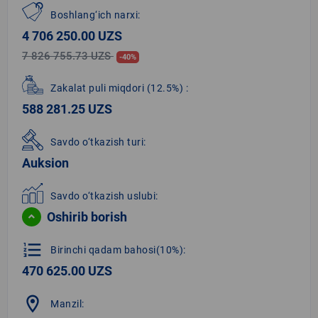
Boshlang‘ich narxi:
4 706 250.00 UZS
7 826 755.73 UZS
-40%
Zakalat puli miqdori
(12.5%)
:
588 281.25 UZS
Savdo o‘tkazish turi:
Auksion
Savdo o‘tkazish uslubi:
Oshirib borish
format_list_numbered
Birinchi qadam bahosi(10%):
470 625.00 UZS
location_on
Manzil: