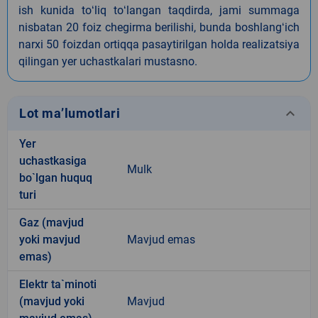
ish kunida toʻliq toʻlangan taqdirda, jami summaga
nisbatan 20 foiz chegirma berilishi, bunda boshlangʻich
narxi 50 foizdan ortiqqa pasaytirilgan holda realizatsiya
qilingan yer uchastkalari mustasno.
keyboard_arrow_down
Lot ma’lumotlari
Yer
uchastkasiga
Mulk
bo`lgan huquq
turi
Gaz (mavjud
yoki mavjud
Mavjud emas
emas)
Elektr ta`minoti
(mavjud yoki
Mavjud