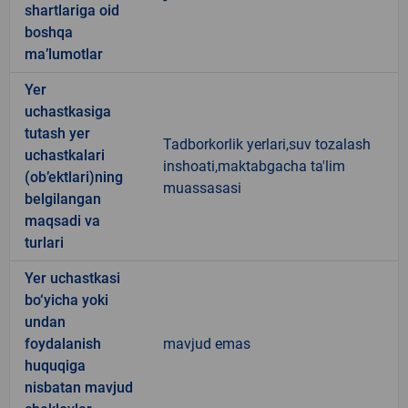
shartlariga oid
boshqa
ma’lumotlar
Yer
uchastkasiga
tutash yer
Tadborkorlik yerlari,suv tozalash
uchastkalari
inshoati,maktabgacha ta'lim
(ob’ektlari)ning
muassasasi
belgilangan
maqsadi va
turlari
Yer uchastkasi
bo‘yicha yoki
undan
foydalanish
mavjud emas
huquqiga
nisbatan mavjud