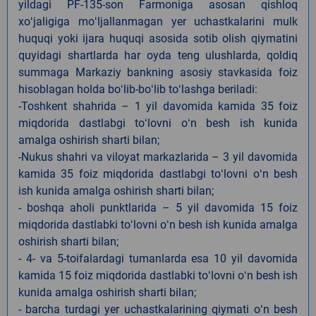
yildagi PF-135-son Farmoniga asosan qishloq
xoʻjaligiga moʻljallanmagan yer uchastkalarini mulk
huquqi yoki ijara huquqi asosida sotib olish qiymatini
quyidagi shartlarda har oyda teng ulushlarda, qoldiq
summaga Markaziy bankning asosiy stavkasida foiz
hisoblagan holda boʻlib-boʻlib toʻlashga beriladi:
-Toshkent shahrida – 1 yil davomida kamida 35 foiz
miqdorida dastlabgi toʻlovni oʻn besh ish kunida
amalga oshirish sharti bilan;
-Nukus shahri va viloyat markazlarida – 3 yil davomida
kamida 35 foiz miqdorida dastlabgi toʻlovni oʻn besh
ish kunida amalga oshirish sharti bilan;
- boshqa aholi punktlarida – 5 yil davomida 15 foiz
miqdorida dastlabki toʻlovni oʻn besh ish kunida amalga
oshirish sharti bilan;
- 4- va 5-toifalardagi tumanlarda esa 10 yil davomida
kamida 15 foiz miqdorida dastlabki toʻlovni oʻn besh ish
kunida amalga oshirish sharti bilan;
- barcha turdagi yer uchastkalarining qiymati oʻn besh