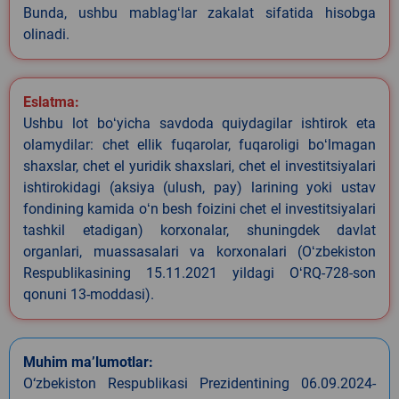
Bunda, ushbu mablagʻlar zakalat sifatida hisobga
olinadi.
Eslatma:
Ushbu lot boʻyicha savdoda quiydagilar ishtirok eta
olamydilar: chet ellik fuqarolar, fuqaroligi boʻlmagan
shaxslar, chet el yuridik shaxslari, chet el investitsiyalari
ishtirokidagi (aksiya (ulush, pay) larining yoki ustav
fondining kamida oʻn besh foizini chet el investitsiyalari
tashkil etadigan) korxonalar, shuningdek davlat
organlari, muassasalari va korxonalari (Oʻzbekiston
Respublikasining 15.11.2021 yildagi OʻRQ-728-son
qonuni 13-moddasi).
Muhim ma’lumotlar:
O‘zbekiston Respublikasi Prezidentining 06.09.2024-