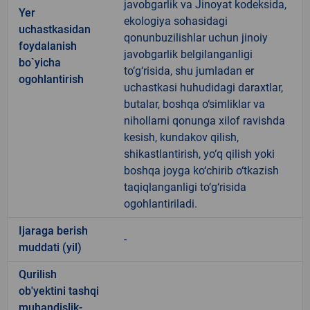
javobgarlik va Jinoyat kodeksida,
Yer
ekologiya sohasidagi
uchastkasidan
qonunbuzilishlar uchun jinoiy
foydalanish
javobgarlik belgilanganligi
bo`yicha
to‘g‘risida, shu jumladan er
ogohlantirish
uchastkasi huhudidagi daraxtlar,
butalar, boshqa o‘simliklar va
nihollarni qonunga xilof ravishda
kesish, kundakov qilish,
shikastlantirish, yo‘q qilish yoki
boshqa joyga ko‘chirib o‘tkazish
taqiqlanganligi to‘g‘risida
ogohlantiriladi.
Ijaraga berish
-
muddati (yil)
Qurilish
ob'yektini tashqi
muhandislik-