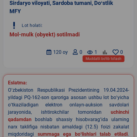
Sirdaryo viloyati, Sardoba tumani, Doʻstlik
MFY
priority_high
Lot holati:
Mol-mulk (obyekt) sotilmadi
120 oy
0
remove_red_eye
1
0
Muddatli bo‘lib to‘lash
Eslatma:
Oʻzbekiston Respublikasi Prezidentining 19.04.2024-
yildagi PQ-162-son qaroriga asosan ushbu lot boʻyicha
oʻtkaziladigan elektron onlayn-auksion savdolari
jarayonida, ishtirokchilar tomonidan
uchinchi
qadamdan
boshlab shaxsiy hisobvaragʻida ularning
narx taklifiga nisbatan amaldagi (12.5) foizi zakalat
miqdoridagi
summaga ega boʻlishlari talab etiladi
.