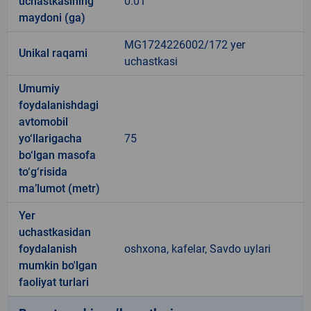
uchastkasining
0.01
maydoni (ga)
MG1724226002/172 yer
Unikal raqami
uchastkasi
Umumiy
foydalanishdagi
avtomobil
yo‘llarigacha
75
bo‘lgan masofa
to‘g‘risida
ma’lumot (metr)
Yer
uchastkasidan
foydalanish
oshxona, kafelar, Savdo uylari
mumkin bo'lgan
faoliyat turlari