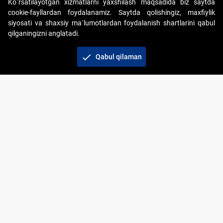
Ko`rsatilayotgan xizmatlarni yaxshilash maqsadida biz saytda
cookie-fayllardan foydalanamiz. Saytda qolishingiz, maxfiylik
siyosati va shaxsiy ma`lumotlardan foydalanish shartlarini qabul
qilganingizni anglatadi.
Copyright © 2017-2026. "Elektron onlayn-auksionlarni
tashkil etish" AJ. Barcha huquqlar himoyalangan
check
Qabul qilaman
To‘lov usullari
Bog‘lanish