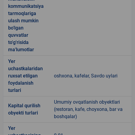
kommunikatsiya
tarmoqlariga
ulash mumkin
bo'lgan
quvvatlar
to'g'risida
ma'lumotlar
Yer
uchastkalaridan
ruxsat etilgan
oshxona, kafelar, Savdo uylari
foydalanish
turlari
Umumiy ovqatlanish obyektlari
Kapital qurilish
(restoran, kafe, choyxona, bar va
obyekti turlari
boshqalar)
Yer