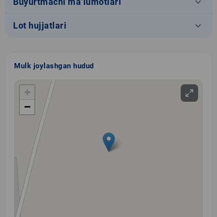
keyboard_arrow_down
Buyurtmachi ma’lumotlari
keyboard_arrow_down
Lot hujjatlari
Mulk joylashgan hudud
+
−