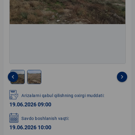
keyboard_arrow_left
keyboard_arrow_right
Item
1
Arizalarni qabul qilishning oxirgi muddati:
of
19.06.2026 09:00
2
Savdo boshlanish vaqti:
19.06.2026 10:00