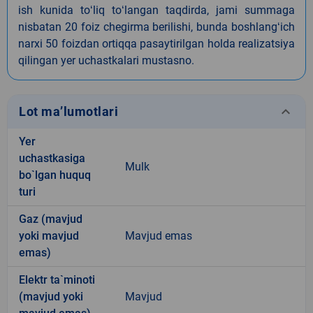
ish kunida toʻliq toʻlangan taqdirda, jami summaga
nisbatan 20 foiz chegirma berilishi, bunda boshlangʻich
narxi 50 foizdan ortiqqa pasaytirilgan holda realizatsiya
qilingan yer uchastkalari mustasno.
keyboard_arrow_down
Lot ma’lumotlari
Yer
uchastkasiga
Mulk
bo`lgan huquq
turi
Gaz (mavjud
yoki mavjud
Mavjud emas
emas)
Elektr ta`minoti
(mavjud yoki
Mavjud