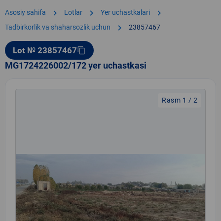
chevron_right
chevron_right
chevron_right
Asosiy sahifa
Lotlar
Yer uchastkalari
chevron_right
Tadbirkorlik va shaharsozlik uchun
23857467
Lot № 23857467
content_copy
MG1724226002/172 yer uchastkasi
Rasm 1 / 2