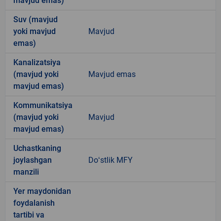
mavjud emas)
Suv (mavjud
yoki mavjud
Mavjud
emas)
Kanalizatsiya
(mavjud yoki
Mavjud emas
mavjud emas)
Kommunikatsiya
(mavjud yoki
Mavjud
mavjud emas)
Uchastkaning
joylashgan
Doʻstlik MFY
manzili
Yer maydonidan
foydalanish
tartibi va
-