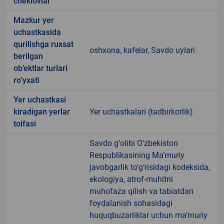
cheklovlar
Mazkur yer
uchastkasida
qurilishga ruxsat
oshxona, kafelar, Savdo uylari
berilgan
ob’ektlar turlari
ro‘yxati
Yer uchastkasi
kiradigan yerlar
Yer uchastkalari (tadbirkorlik)
toifasi
Savdo g‘olibi O‘zbekiston
Respublikasining Ma’muriy
javobgarlik to‘g‘risidagi kodeksida,
ekologiya, atrof-muhitni
muhofaza qilish va tabiatdan
foydalanish sohasidagi
huquqbuzarliklar uchun ma’muriy