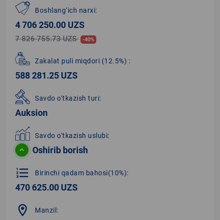
Boshlang‘ich narxi:
4 706 250.00 UZS
7 826 755.73 UZS
-40%
Zakalat puli miqdori
(12.5%)
:
588 281.25 UZS
Savdo o‘tkazish turi:
Auksion
Savdo o‘tkazish uslubi:
Oshirib borish
format_list_numbered
Birinchi qadam bahosi(10%):
470 625.00 UZS
location_on
Manzil: