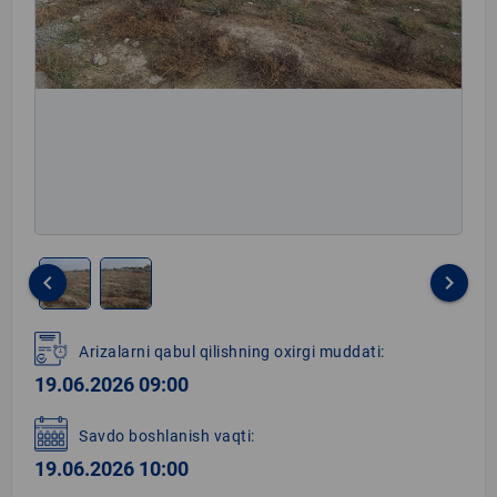
keyboard_arrow_left
keyboard_arrow_right
Item
1
Arizalarni qabul qilishning oxirgi muddati:
of
19.06.2026 09:00
2
Savdo boshlanish vaqti:
19.06.2026 10:00