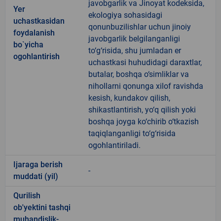
javobgarlik va Jinoyat kodeksida,
Yer
ekologiya sohasidagi
uchastkasidan
qonunbuzilishlar uchun jinoiy
foydalanish
javobgarlik belgilanganligi
bo`yicha
to‘g‘risida, shu jumladan er
ogohlantirish
uchastkasi huhudidagi daraxtlar,
butalar, boshqa o‘simliklar va
nihollarni qonunga xilof ravishda
kesish, kundakov qilish,
shikastlantirish, yo‘q qilish yoki
boshqa joyga ko‘chirib o‘tkazish
taqiqlanganligi to‘g‘risida
ogohlantiriladi.
Ijaraga berish
-
muddati (yil)
Qurilish
ob'yektini tashqi
muhandislik-