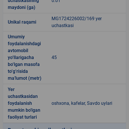
uchastkasining
0.01
maydoni (ga)
MG1724226002/169 yer
Unikal raqami
uchastkasi
Umumiy
foydalanishdagi
avtomobil
yo‘llarigacha
45
bo‘lgan masofa
to‘g‘risida
ma’lumot (metr)
Yer
uchastkasidan
foydalanish
oshxona, kafelar, Savdo uylari
mumkin bo'lgan
faoliyat turlari