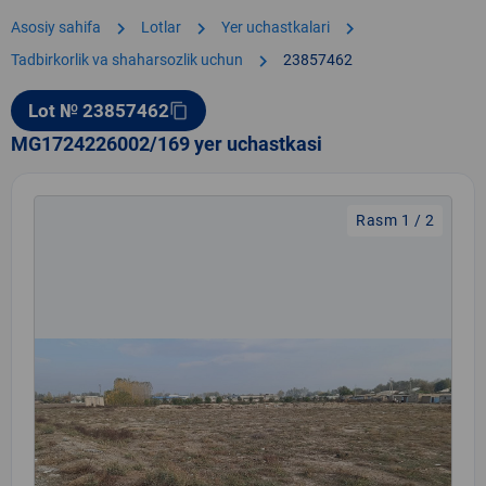
chevron_right
chevron_right
chevron_right
Asosiy sahifa
Lotlar
Yer uchastkalari
chevron_right
Tadbirkorlik va shaharsozlik uchun
23857462
Lot № 23857462
content_copy
MG1724226002/169 yer uchastkasi
Rasm 1 / 2