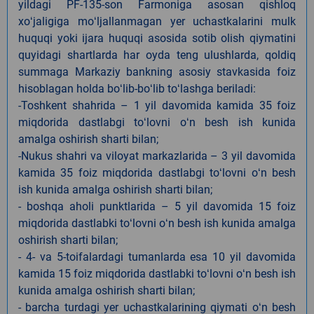
yildagi PF-135-son Farmoniga asosan qishloq
xoʻjaligiga moʻljallanmagan yer uchastkalarini mulk
huquqi yoki ijara huquqi asosida sotib olish qiymatini
quyidagi shartlarda har oyda teng ulushlarda, qoldiq
summaga Markaziy bankning asosiy stavkasida foiz
hisoblagan holda boʻlib-boʻlib toʻlashga beriladi:
-Toshkent shahrida – 1 yil davomida kamida 35 foiz
miqdorida dastlabgi toʻlovni oʻn besh ish kunida
amalga oshirish sharti bilan;
-Nukus shahri va viloyat markazlarida – 3 yil davomida
kamida 35 foiz miqdorida dastlabgi toʻlovni oʻn besh
ish kunida amalga oshirish sharti bilan;
- boshqa aholi punktlarida – 5 yil davomida 15 foiz
miqdorida dastlabki toʻlovni oʻn besh ish kunida amalga
oshirish sharti bilan;
- 4- va 5-toifalardagi tumanlarda esa 10 yil davomida
kamida 15 foiz miqdorida dastlabki toʻlovni oʻn besh ish
kunida amalga oshirish sharti bilan;
- barcha turdagi yer uchastkalarining qiymati oʻn besh