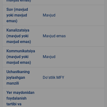
mavjud emas)
Suv (mavjud
yoki mavjud
Mavjud
emas)
Kanalizatsiya
(mavjud yoki
Mavjud emas
mavjud emas)
Kommunikatsiya
(mavjud yoki
Mavjud
mavjud emas)
Uchastkaning
joylashgan
Doʻstlik MFY
manzili
Yer maydonidan
foydalanish
tartibi va
-