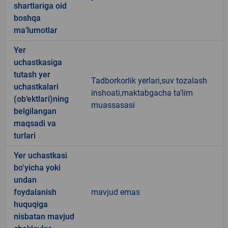
shartlariga oid
boshqa
ma’lumotlar
Yer
uchastkasiga
tutash yer
Tadborkorlik yerlari,suv tozalash
uchastkalari
inshoati,maktabgacha ta'lim
(ob’ektlari)ning
muassasasi
belgilangan
maqsadi va
turlari
Yer uchastkasi
bo‘yicha yoki
undan
foydalanish
mavjud emas
huquqiga
nisbatan mavjud