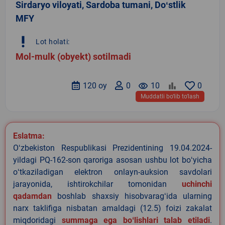
Sirdaryo viloyati, Sardoba tumani, Doʻstlik
MFY
priority_high
Lot holati:
Mol-mulk (obyekt) sotilmadi
120 oy
0
remove_red_eye
10
0
Muddatli bo‘lib to‘lash
Eslatma:
Oʻzbekiston Respublikasi Prezidentining 19.04.2024-
yildagi PQ-162-son qaroriga asosan ushbu lot boʻyicha
oʻtkaziladigan elektron onlayn-auksion savdolari
jarayonida, ishtirokchilar tomonidan
uchinchi
qadamdan
boshlab shaxsiy hisobvaragʻida ularning
narx taklifiga nisbatan amaldagi (12.5) foizi zakalat
miqdoridagi
summaga ega boʻlishlari talab etiladi
.