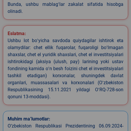
Bunda, ushbu mablagʻlar zakalat sifatida hisobga
olinadi.
Eslatma:
Ushbu lot boʻyicha savdoda quiydagilar ishtirok eta
olamydilar: chet ellik fuqarolar, fuqaroligi boʻlmagan
shaxslar, chet el yuridik shaxslari, chet el investitsiyalari
ishtirokidagi (aksiya (ulush, pay) larining yoki ustav
fondining kamida oʻn besh foizini chet el investitsiyalari
tashkil etadigan) korxonalar, shuningdek davlat
organlari, muassasalari va korxonalari (Oʻzbekiston
Respublikasining 15.11.2021 yildagi OʻRQ-728-son
qonuni 13-moddasi).
Muhim ma’lumotlar:
O‘zbekiston Respublikasi Prezidentining 06.09.2024-