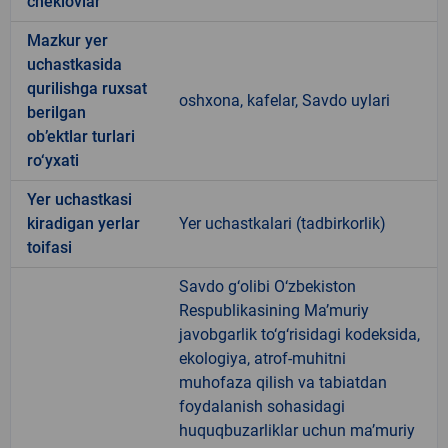
cheklovlar
Mazkur yer
uchastkasida
qurilishga ruxsat
oshxona, kafelar, Savdo uylari
berilgan
ob’ektlar turlari
ro‘yxati
Yer uchastkasi
kiradigan yerlar
Yer uchastkalari (tadbirkorlik)
toifasi
Savdo g‘olibi O‘zbekiston
Respublikasining Ma’muriy
javobgarlik to‘g‘risidagi kodeksida,
ekologiya, atrof-muhitni
muhofaza qilish va tabiatdan
foydalanish sohasidagi
huquqbuzarliklar uchun ma’muriy