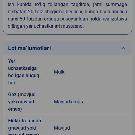
ish kunida toʻliq toʻlangan taqdirda, jami summaga
nisbatan 20 foiz chegirma berilishi, bunda boshlangʻich
narxi 50 foizdan ortiqqa pasaytirilgan holda realizatsiya
qilingan yer uchastkalari mustasno.
keyboard_arrow_down
Lot ma’lumotlari
Yer
uchastkasiga
Mulk
bo`lgan huquq
turi
Gaz (mavjud
yoki mavjud
Mavjud emas
emas)
Elektr ta`minoti
(mavjud yoki
Mavjud