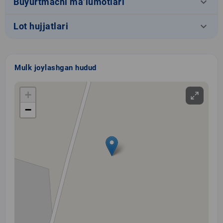
keyboard_arrow_down
Buyurtmachi ma’lumotlari
keyboard_arrow_down
Lot hujjatlari
Mulk joylashgan hudud
+
−