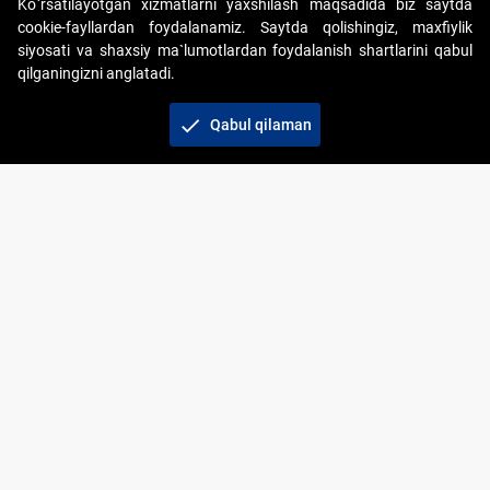
Ko`rsatilayotgan xizmatlarni yaxshilash maqsadida biz saytda
cookie-fayllardan foydalanamiz. Saytda qolishingiz, maxfiylik
siyosati va shaxsiy ma`lumotlardan foydalanish shartlarini qabul
qilganingizni anglatadi.
Copyright © 2017-2026. "Elektron onlayn-auksionlarni
tashkil etish" AJ. Barcha huquqlar himoyalangan
check
Qabul qilaman
To‘lov usullari
Bog‘lanish