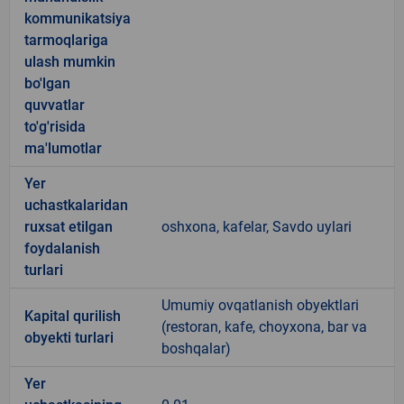
kommunikatsiya
tarmoqlariga
ulash mumkin
bo'lgan
quvvatlar
to'g'risida
ma'lumotlar
Yer
uchastkalaridan
ruxsat etilgan
oshxona, kafelar, Savdo uylari
foydalanish
turlari
Umumiy ovqatlanish obyektlari
Kapital qurilish
(restoran, kafe, choyxona, bar va
obyekti turlari
boshqalar)
Yer