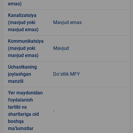
emas)
Kanalizatsiya
(mavjud yoki
Mavjud emas
mavjud emas)
Kommunikatsiya
(mavjud yoki
Mavjud
mavjud emas)
Uchastkaning
joylashgan
Doʻstlik MFY
manzili
Yer maydonidan
foydalanish
tartibi va
-
shartlariga oid
boshqa
ma’lumotlar