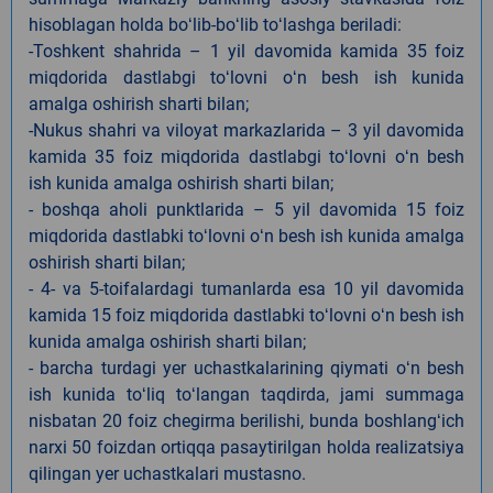
hisoblagan holda boʻlib-boʻlib toʻlashga beriladi:
-Toshkent shahrida – 1 yil davomida kamida 35 foiz
miqdorida dastlabgi toʻlovni oʻn besh ish kunida
amalga oshirish sharti bilan;
-Nukus shahri va viloyat markazlarida – 3 yil davomida
kamida 35 foiz miqdorida dastlabgi toʻlovni oʻn besh
ish kunida amalga oshirish sharti bilan;
- boshqa aholi punktlarida – 5 yil davomida 15 foiz
miqdorida dastlabki toʻlovni oʻn besh ish kunida amalga
oshirish sharti bilan;
- 4- va 5-toifalardagi tumanlarda esa 10 yil davomida
kamida 15 foiz miqdorida dastlabki toʻlovni oʻn besh ish
kunida amalga oshirish sharti bilan;
- barcha turdagi yer uchastkalarining qiymati oʻn besh
ish kunida toʻliq toʻlangan taqdirda, jami summaga
nisbatan 20 foiz chegirma berilishi, bunda boshlangʻich
narxi 50 foizdan ortiqqa pasaytirilgan holda realizatsiya
qilingan yer uchastkalari mustasno.