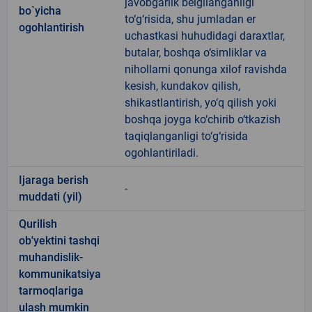
javobgarlik belgilanganligi
bo`yicha
to‘g‘risida, shu jumladan er
ogohlantirish
uchastkasi huhudidagi daraxtlar,
butalar, boshqa o‘simliklar va
nihollarni qonunga xilof ravishda
kesish, kundakov qilish,
shikastlantirish, yo‘q qilish yoki
boshqa joyga ko‘chirib o‘tkazish
taqiqlanganligi to‘g‘risida
ogohlantiriladi.
Ijaraga berish
-
muddati (yil)
Qurilish
ob'yektini tashqi
muhandislik-
kommunikatsiya
tarmoqlariga
ulash mumkin