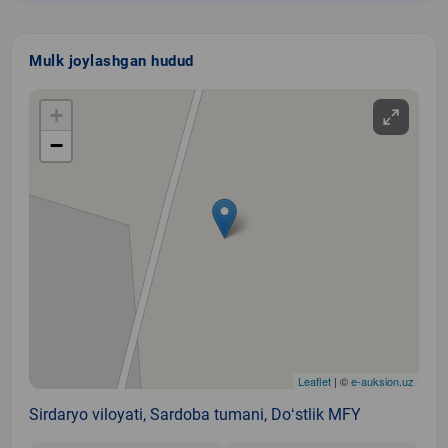
Mulk joylashgan hudud
+
−
Leaflet
| ©
e-auksion.uz
Sirdaryo viloyati, Sardoba tumani, Doʻstlik MFY