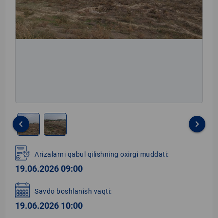
keyboard_arrow_left
keyboard_arrow_right
Item
1
Arizalarni qabul qilishning oxirgi muddati:
of
19.06.2026 09:00
2
Savdo boshlanish vaqti:
19.06.2026 10:00