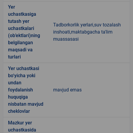
Yer
uchastkasiga
tutash yer
Tadborkorlik yerlari,suv tozalash
uchastkalari
inshoati,maktabgacha ta'lim
(ob’ektlari)ning
muassasasi
belgilangan
maqsadi va
turlari
Yer uchastkasi
bo‘yicha yoki
undan
foydalanish
mavjud emas
huquqiga
nisbatan mavjud
cheklovlar
Mazkur yer
uchastkasida