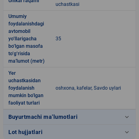
Unikal raqami
uchastkasi
Umumiy
foydalanishdagi
avtomobil
yo‘llarigacha
35
bo‘lgan masofa
to‘g‘risida
ma’lumot (metr)
Yer
uchastkasidan
foydalanish
oshxona, kafelar, Savdo uylari
mumkin bo'lgan
faoliyat turlari
keyboard_arrow_down
Buyurtmachi ma’lumotlari
keyboard_arrow_down
Lot hujjatlari