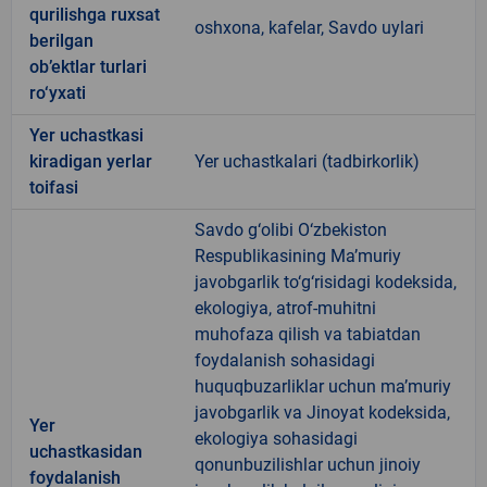
qurilishga ruxsat
oshxona, kafelar, Savdo uylari
berilgan
ob’ektlar turlari
ro‘yxati
Yer uchastkasi
kiradigan yerlar
Yer uchastkalari (tadbirkorlik)
toifasi
Savdo g‘olibi O‘zbekiston
Respublikasining Ma’muriy
javobgarlik to‘g‘risidagi kodeksida,
ekologiya, atrof-muhitni
muhofaza qilish va tabiatdan
foydalanish sohasidagi
huquqbuzarliklar uchun ma’muriy
javobgarlik va Jinoyat kodeksida,
Yer
ekologiya sohasidagi
uchastkasidan
qonunbuzilishlar uchun jinoiy
foydalanish