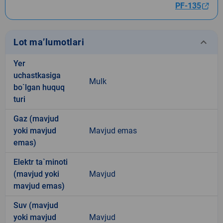
PF-135
keyboard_arrow_down
Lot ma’lumotlari
Yer
uchastkasiga
Mulk
bo`lgan huquq
turi
Gaz (mavjud
yoki mavjud
Mavjud emas
emas)
Elektr ta`minoti
(mavjud yoki
Mavjud
mavjud emas)
Suv (mavjud
yoki mavjud
Mavjud