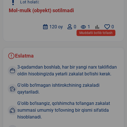
priority_high
Lot holati:
Mol-mulk (obyekt) sotilmadi
120 oy
0
remove_red_eye
1
0
Muddatli bo‘lib to‘lash
Eslatma
3-qadamdan boshlab, har bir yangi narx taklifidan
oldin hisobingizda yetarli zakalat bo‘lishi kerak.
G‘olib bo‘lmagan ishtirokchining zakaladi
qaytariladi.
G‘olib bo‘lsangiz, qo‘shimcha to‘langan zakalat
summasi umumiy to‘lovning bir qismi sifatida
hisoblanadi.