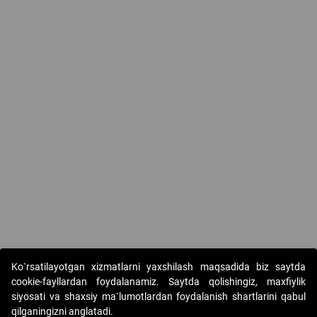
Ko`rsatilayotgan xizmatlarni yaxshilash maqsadida biz saytda
cookie-fayllardan foydalanamiz. Saytda qolishingiz, maxfiylik
siyosati va shaxsiy ma`lumotlardan foydalanish shartlarini qabul
qilganingizni anglatadi.