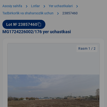
chevron_right
chevron_right
chevron_right
Asosiy sahifa
Lotlar
Yer uchastkalari
chevron_right
Tadbirkorlik va shaharsozlik uchun
23857460
Lot № 23857460
content_copy
MG1724226002/176 yer uchastkasi
Rasm 1 / 2