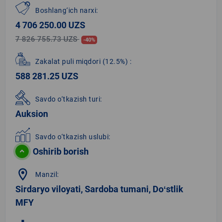
Boshlang‘ich narxi:
4 706 250.00 UZS
7 826 755.73 UZS
-40%
Zakalat puli miqdori
(12.5%)
:
588 281.25 UZS
Savdo o‘tkazish turi:
Auksion
Savdo o‘tkazish uslubi:
Oshirib borish
location_on
Manzil:
Sirdaryo viloyati, Sardoba tumani, Doʻstlik
MFY