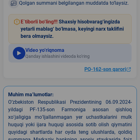
Qolgan summani belgilangan muddatda to‘laysiz.
E`tiborli bo‘ling!!!
Shaxsiy hisobvarag‘ingizda
yetarli mablag‘ bo‘lmasa, keyingi narx taklifini
bera olmaysiz.
Video yo‘riqnoma
Qanday ishlashini videoda ko‘ring
PQ-162-son qarori
Muhim ma’lumotlar:
O‘zbekiston Respublikasi Prezidentining 06.09.2024-
yildagi PF-135-son Farmoniga asosan qishloq
xoʻjaligiga moʻljallanmagan yer uchastkalarini mulk
huquqi yoki ijara huquqi asosida sotib olish qiymatini
quyidagi shartlarda har oyda teng ulushlarda, qoldiq
summaga Markaziy bankning asosiy stavkasida foiz