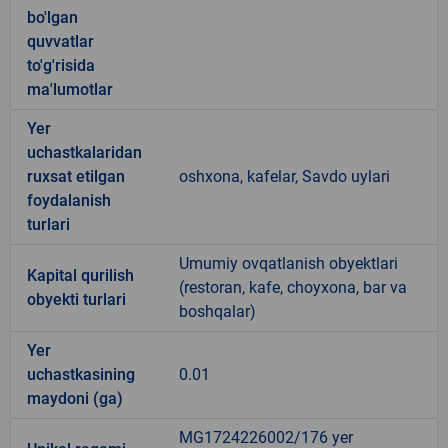
bo'lgan
quvvatlar
to'g'risida
ma'lumotlar
Yer
uchastkalaridan
ruxsat etilgan
oshxona, kafelar, Savdo uylari
foydalanish
turlari
Umumiy ovqatlanish obyektlari
Kapital qurilish
(restoran, kafe, choyxona, bar va
obyekti turlari
boshqalar)
Yer
uchastkasining
0.01
maydoni (ga)
MG1724226002/176 yer