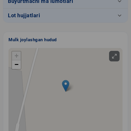
keyboard_arrow_down
Buyurtmachi ma’lumotlari
keyboard_arrow_down
Lot hujjatlari
Mulk joylashgan hudud
+
−