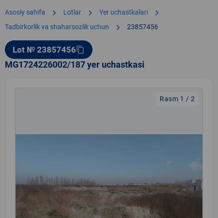
chevron_right
chevron_right
chevron_right
Asosiy sahifa
Lotlar
Yer uchastkalari
chevron_right
Tadbirkorlik va shaharsozlik uchun
23857456
Lot № 23857456
content_copy
MG1724226002/187 yer uchastkasi
Rasm 1 / 2