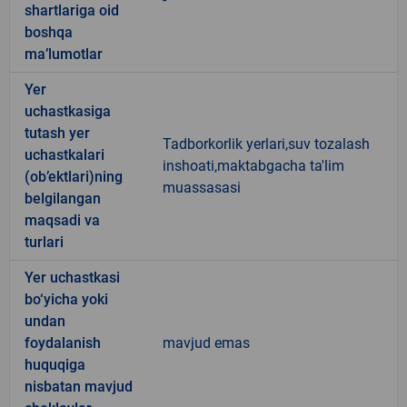
shartlariga oid
boshqa
ma’lumotlar
Yer
uchastkasiga
tutash yer
Tadborkorlik yerlari,suv tozalash
uchastkalari
inshoati,maktabgacha ta'lim
(ob’ektlari)ning
muassasasi
belgilangan
maqsadi va
turlari
Yer uchastkasi
bo‘yicha yoki
undan
foydalanish
mavjud emas
huquqiga
nisbatan mavjud