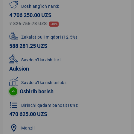
Boshlang‘ich narxi:
4 706 250.00 UZS
7 826 755.73 UZS
-40%
Zakalat puli miqdori
(12.5%)
:
588 281.25 UZS
Savdo o‘tkazish turi:
Auksion
Savdo o‘tkazish uslubi:
Oshirib borish
format_list_numbered
Birinchi qadam bahosi(10%):
470 625.00 UZS
location_on
Manzil: