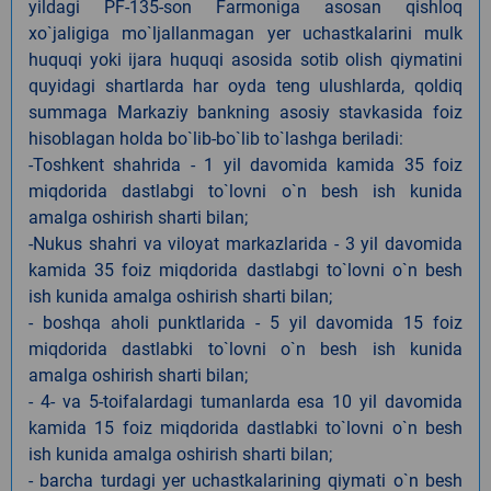
yildagi PF-135-son Farmoniga asosan qishloq
xo`jaligiga mo`ljallanmagan yer uchastkalarini mulk
huquqi yoki ijara huquqi asosida sotib olish qiymatini
quyidagi shartlarda har oyda teng ulushlarda, qoldiq
summaga Markaziy bankning asosiy stavkasida foiz
hisoblagan holda bo`lib-bo`lib to`lashga beriladi:
-Toshkent shahrida - 1 yil davomida kamida 35 foiz
miqdorida dastlabgi to`lovni o`n besh ish kunida
amalga oshirish sharti bilan;
-Nukus shahri va viloyat markazlarida - 3 yil davomida
kamida 35 foiz miqdorida dastlabgi to`lovni o`n besh
ish kunida amalga oshirish sharti bilan;
- boshqa aholi punktlarida - 5 yil davomida 15 foiz
miqdorida dastlabki to`lovni o`n besh ish kunida
amalga oshirish sharti bilan;
- 4- va 5-toifalardagi tumanlarda esa 10 yil davomida
kamida 15 foiz miqdorida dastlabki to`lovni o`n besh
ish kunida amalga oshirish sharti bilan;
- barcha turdagi yer uchastkalarining qiymati o`n besh