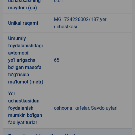
uchastkasining
0.01
maydoni (ga)
MG1724226002/187 yer
Unikal raqami
uchastkasi
Umumiy
foydalanishdagi
avtomobil
yo‘llarigacha
65
bo‘lgan masofa
to‘g‘risida
ma’lumot (metr)
Yer
uchastkasidan
foydalanish
oshxona, kafelar, Savdo uylari
mumkin bo'lgan
faoliyat turlari