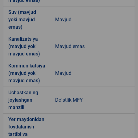
mavjud emas)
Suv (mavjud
yoki mavjud
Mavjud
emas)
Kanalizatsiya
(mavjud yoki
Mavjud emas
mavjud emas)
Kommunikatsiya
(mavjud yoki
Mavjud
mavjud emas)
Uchastkaning
joylashgan
Doʻstlik MFY
manzili
Yer maydonidan
foydalanish
tartibi va
-