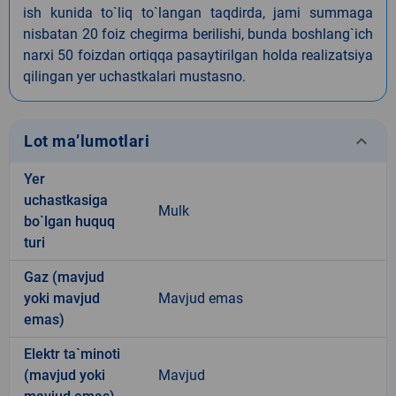
ish kunida to`liq to`langan taqdirda, jami summaga
nisbatan 20 foiz chegirma berilishi, bunda boshlang`ich
narxi 50 foizdan ortiqqa pasaytirilgan holda realizatsiya
qilingan yer uchastkalari mustasno.
keyboard_arrow_down
Lot ma’lumotlari
Yer
uchastkasiga
Mulk
bo`lgan huquq
turi
Gaz (mavjud
yoki mavjud
Mavjud emas
emas)
Elektr ta`minoti
(mavjud yoki
Mavjud