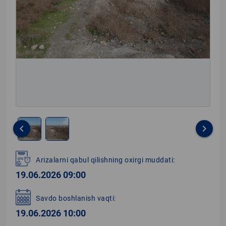
keyboard_arrow_left
keyboard_arrow_right
Item
1
Arizalarni qabul qilishning oxirgi muddati:
of
19.06.2026 09:00
2
Savdo boshlanish vaqti:
19.06.2026 10:00