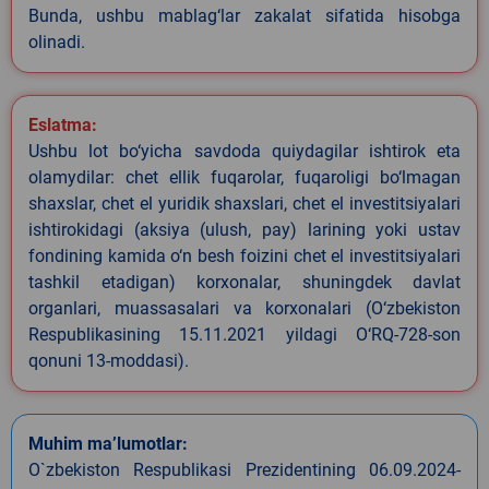
Bunda, ushbu mablag‘lar zakalat sifatida hisobga
olinadi.
Eslatma:
Ushbu lot bo‘yicha savdoda quiydagilar ishtirok eta
olamydilar: chet ellik fuqarolar, fuqaroligi bo‘lmagan
shaxslar, chet el yuridik shaxslari, chet el investitsiyalari
ishtirokidagi (aksiya (ulush, pay) larining yoki ustav
fondining kamida o‘n besh foizini chet el investitsiyalari
tashkil etadigan) korxonalar, shuningdek davlat
organlari, muassasalari va korxonalari (O‘zbekiston
Respublikasining 15.11.2021 yildagi O‘RQ-728-son
qonuni 13-moddasi).
Muhim ma’lumotlar:
O`zbekiston Respublikasi Prezidentining 06.09.2024-