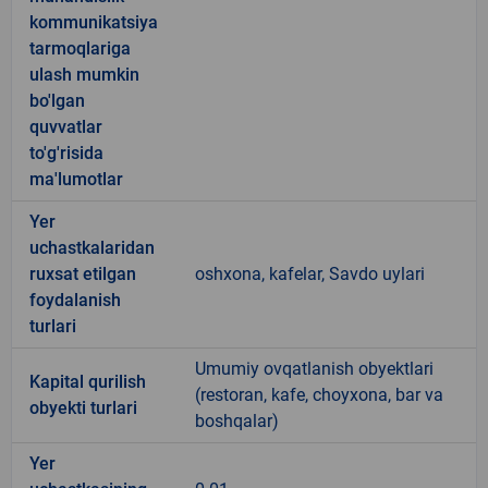
kommunikatsiya
tarmoqlariga
ulash mumkin
bo'lgan
quvvatlar
to'g'risida
ma'lumotlar
Yer
uchastkalaridan
ruxsat etilgan
oshxona, kafelar, Savdo uylari
foydalanish
turlari
Umumiy ovqatlanish obyektlari
Kapital qurilish
(restoran, kafe, choyxona, bar va
obyekti turlari
boshqalar)
Yer