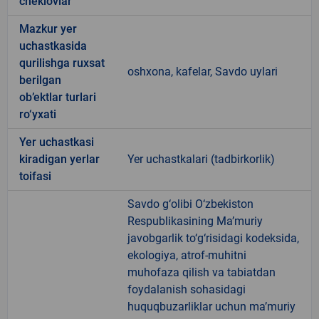
cheklovlar
Mazkur yer
uchastkasida
qurilishga ruxsat
oshxona, kafelar, Savdo uylari
berilgan
ob’ektlar turlari
ro‘yxati
Yer uchastkasi
kiradigan yerlar
Yer uchastkalari (tadbirkorlik)
toifasi
Savdo g‘olibi O‘zbekiston
Respublikasining Ma’muriy
javobgarlik to‘g‘risidagi kodeksida,
ekologiya, atrof-muhitni
muhofaza qilish va tabiatdan
foydalanish sohasidagi
huquqbuzarliklar uchun ma’muriy