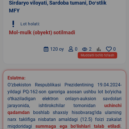
Sirdaryo viloyati, Sardoba tumani, Doʻstlik
MFY
priority_high
Lot holati:
Mol-mulk (obyekt) sotilmadi
120 oy
0
remove_red_eye
2
0
Muddatli bo‘lib to‘lash
Eslatma:
O‘zbekiston Respublikasi Prezidentining 19.04.2024-
yildagi PQ-162-son qaroriga asosan ushbu lot bo‘yicha
o‘tkaziladigan elektron onlayn-auksion savdolari
jarayonida, ishtirokchilar tomonidan
uchinchi
qadamdan
boshlab shaxsiy hisobvarag‘ida ularning
narx taklifiga nisbatan amaldagi (12.5) foizi zakalat
miqdoridagi
summaga ega bo‘lishlari talab etiladi
.