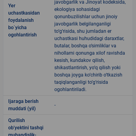
javobgarlik va Jinoyat kodeksida,
Yer
ekologiya sohasidagi
uchastkasidan
qonunbuzilishlar uchun jinoiy
foydalanish
javobgarlik belgilanganligi
bo`yicha
to‘g‘risida, shu jumladan er
ogohlantirish
uchastkasi huhudidagi daraxtlar,
butalar, boshqa o‘simliklar va
nihollarni qonunga xilof ravishda
kesish, kundakov qilish,
shikastlantirish, yo‘q qilish yoki
boshqa joyga ko‘chirib o‘tkazish
taqiqlanganligi to‘g‘risida
ogohlantiriladi.
Ijaraga berish
-
muddati (yil)
Qurilish
ob'yektini tashqi
muhandislik-