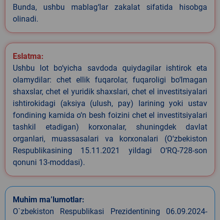
Bunda, ushbu mablag‘lar zakalat sifatida hisobga
olinadi.
Eslatma:
Ushbu lot bo‘yicha savdoda quiydagilar ishtirok eta
olamydilar: chet ellik fuqarolar, fuqaroligi bo‘lmagan
shaxslar, chet el yuridik shaxslari, chet el investitsiyalari
ishtirokidagi (aksiya (ulush, pay) larining yoki ustav
fondining kamida o‘n besh foizini chet el investitsiyalari
tashkil etadigan) korxonalar, shuningdek davlat
organlari, muassasalari va korxonalari (O‘zbekiston
Respublikasining 15.11.2021 yildagi O‘RQ-728-son
qonuni 13-moddasi).
Muhim ma’lumotlar:
O`zbekiston Respublikasi Prezidentining 06.09.2024-