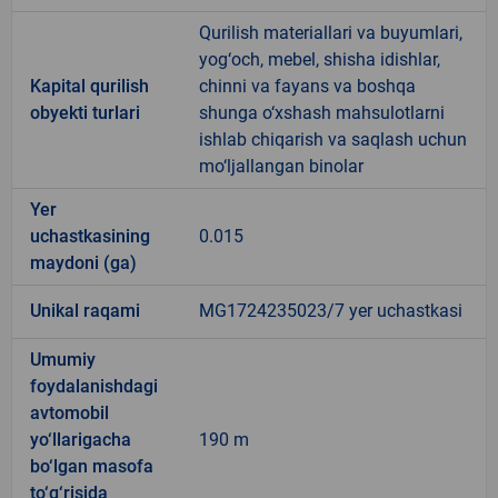
Qurilish materiallari va buyumlari,
yog‘och, mebel, shisha idishlar,
Kapital qurilish
chinni va fayans va boshqa
obyekti turlari
shunga o‘xshash mahsulotlarni
ishlab chiqarish va saqlash uchun
mo‘ljallangan binolar
Yer
uchastkasining
0.015
maydoni (ga)
Unikal raqami
MG1724235023/7 yer uchastkasi
Umumiy
foydalanishdagi
avtomobil
yo‘llarigacha
190 m
bo‘lgan masofa
to‘g‘risida