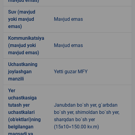
mavjud emas)
Suv (mavjud
yoki mavjud
Mavjud emas
emas)
Kommunikatsiya
(mavjud yoki
Mavjud emas
mavjud emas)
Uchastkaning
joylashgan
Yetti guzar MFY
manzili
Yer
uchastkasiga
tutash yer
Janubdan bo`sh yer, g`arbdan
uchastkalari
bo`sh yer, shimoldan bo`sh yer,
(ob’ektlari)ning
sharqdan bo`sh yer
belgilangan
(15x10=150.00 kv.m)
maqsadi va