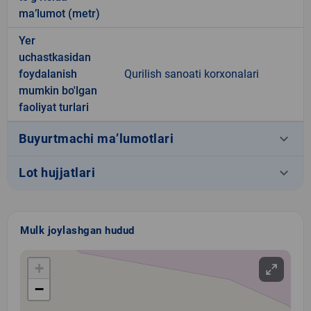
ma’lumot (metr)
Yer
uchastkasidan
foydalanish
Qurilish sanoati korxonalari
mumkin bo'lgan
faoliyat turlari
keyboard_arrow_down
Buyurtmachi ma’lumotlari
keyboard_arrow_down
Lot hujjatlari
Mulk joylashgan hudud
+
−