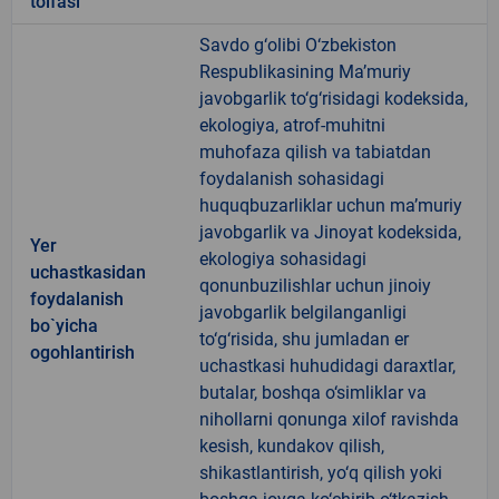
toifasi
Savdo g‘olibi O‘zbekiston
Respublikasining Ma’muriy
javobgarlik to‘g‘risidagi kodeksida,
ekologiya, atrof-muhitni
muhofaza qilish va tabiatdan
foydalanish sohasidagi
huquqbuzarliklar uchun ma’muriy
javobgarlik va Jinoyat kodeksida,
Yer
ekologiya sohasidagi
uchastkasidan
qonunbuzilishlar uchun jinoiy
foydalanish
javobgarlik belgilanganligi
bo`yicha
to‘g‘risida, shu jumladan er
ogohlantirish
uchastkasi huhudidagi daraxtlar,
butalar, boshqa o‘simliklar va
nihollarni qonunga xilof ravishda
kesish, kundakov qilish,
shikastlantirish, yo‘q qilish yoki