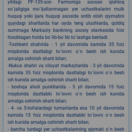
yildagi PF-135-son Farmoniga asosan qishloq
xo`jaligiga mo`ljallanmagan yer uchastkalarini mulk
huquqi yoki ijara huquqi asosida sotib olish qiymatini
quyidagi shartlarda har oyda teng ulushlarda, qoldiq
summaga Markaziy bankning asosiy stavkasida foiz
hisoblagan holda bo`lib-bo`lib to`lashga beriladi:
-Toshkent shahrida - 1 yil davomida kamida 35 foiz
miqdorida dastlabgi to`lovni o`n besh ish kunida
amalga oshirish sharti bilan;
-Nukus shahri va viloyat markazlarida - 3 yil davomida
kamida 35 foiz miqdorida dastlabgi to`lovni o`n besh
ish kunida amalga oshirish sharti bilan;
- boshqa aholi punktlarida - 5 yil davomida 15 foiz
miqdorida dastlabki to`lovni o`n besh ish kunida
amalga oshirish sharti bilan;
- 4- va 5-toifalardagi tumanlarda esa 10 yil davomida
kamida 15 foiz miqdorida dastlabki to`lovni o`n besh
ish kunida amalga oshirish sharti bilan;
- barcha turdagi yer uchastkalarining qiymati o`n besh