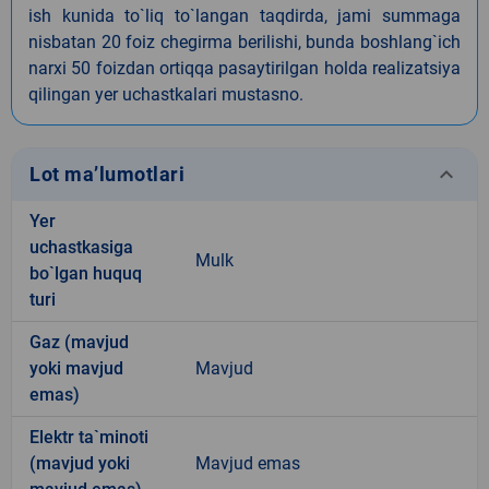
ish kunida to`liq to`langan taqdirda, jami summaga
nisbatan 20 foiz chegirma berilishi, bunda boshlang`ich
narxi 50 foizdan ortiqqa pasaytirilgan holda realizatsiya
qilingan yer uchastkalari mustasno.
keyboard_arrow_down
Lot ma’lumotlari
Yer
uchastkasiga
Mulk
bo`lgan huquq
turi
Gaz (mavjud
yoki mavjud
Mavjud
emas)
Elektr ta`minoti
(mavjud yoki
Mavjud emas