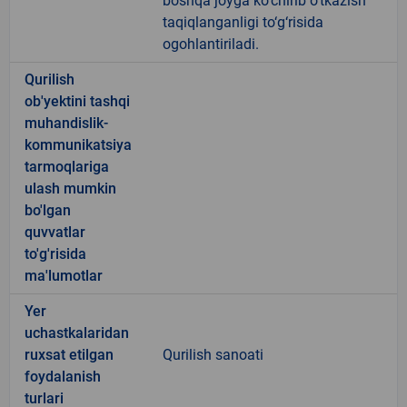
boshqa joyga ko‘chirib o‘tkazish
taqiqlanganligi to‘g‘risida
ogohlantiriladi.
Qurilish
ob'yektini tashqi
muhandislik-
kommunikatsiya
tarmoqlariga
ulash mumkin
bo'lgan
quvvatlar
to'g'risida
ma'lumotlar
Yer
uchastkalaridan
ruxsat etilgan
Qurilish sanoati
foydalanish
turlari