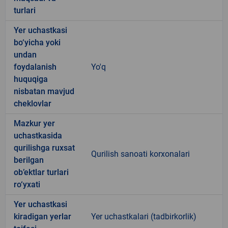
turlari
Yer uchastkasi
bo‘yicha yoki
undan
foydalanish
Yo'q
huquqiga
nisbatan mavjud
cheklovlar
Mazkur yer
uchastkasida
qurilishga ruxsat
Qurilish sanoati korxonalari
berilgan
ob’ektlar turlari
ro‘yxati
Yer uchastkasi
kiradigan yerlar
Yer uchastkalari (tadbirkorlik)