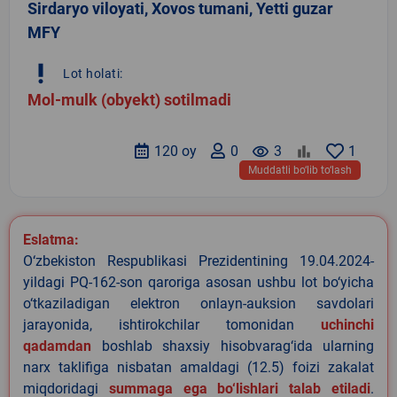
Sirdaryo viloyati, Xovos tumani, Yetti guzar
MFY
priority_high
Lot holati:
Mol-mulk (obyekt) sotilmadi
120 oy
0
remove_red_eye
3
1
Muddatli bo‘lib to‘lash
Eslatma:
O‘zbekiston Respublikasi Prezidentining 19.04.2024-
yildagi PQ-162-son qaroriga asosan ushbu lot bo‘yicha
o‘tkaziladigan elektron onlayn-auksion savdolari
jarayonida, ishtirokchilar tomonidan
uchinchi
qadamdan
boshlab shaxsiy hisobvarag‘ida ularning
narx taklifiga nisbatan amaldagi (12.5) foizi zakalat
miqdoridagi
summaga ega bo‘lishlari talab etiladi
.