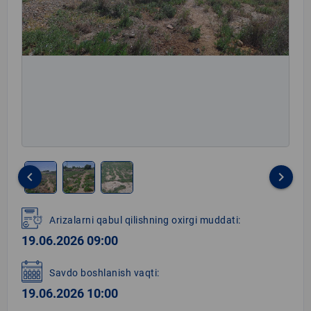
keyboard_arrow_left
keyboard_arrow_right
Item
1
Arizalarni qabul qilishning oxirgi muddati:
of
19.06.2026 09:00
3
Savdo boshlanish vaqti:
19.06.2026 10:00