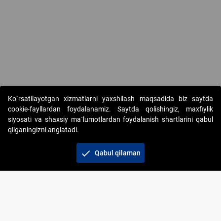
Ko`rsatilayotgan xizmatlarni yaxshilash maqsadida biz saytda
cookie-fayllardan foydalanamiz. Saytda qolishingiz, maxfiylik
siyosati va shaxsiy ma`lumotlardan foydalanish shartlarini qabul
qilganingizni anglatadi.
Copyright © 2017-2026. "Elektron onlayn-auksionlarni
tashkil etish" AJ. Barcha huquqlar himoyalangan
check
Qabul qilaman
To‘lov usullari