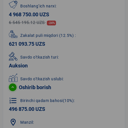
Boshlang‘ich narxi:
4 968 750.00 UZS
6 545 195.12 UZS
-24%
Zakalat puli miqdori
(12.5%)
:
621 093.75 UZS
Savdo o‘tkazish turi:
Auksion
Savdo o‘tkazish uslubi:
Oshirib borish
format_list_numbered
Birinchi qadam bahosi(10%):
496 875.00 UZS
location_on
Manzil: