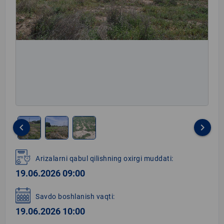
keyboard_arrow_left
keyboard_arrow_right
Item
1
Arizalarni qabul qilishning oxirgi muddati:
of
19.06.2026 09:00
3
Savdo boshlanish vaqti:
19.06.2026 10:00