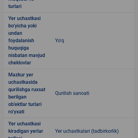
turlari
Yer uchastkasi
bo‘yicha yoki
undan
foydalanish
Yo'q
huquqiga
nisbatan mavjud
cheklovlar
Mazkur yer
uchastkasida
qurilishga ruxsat
Qurilish sanoati
berilgan
ob’ektlar turlari
ro‘yxati
Yer uchastkasi
kiradigan yerlar
Yer uchastkalari (tadbirkorlik)