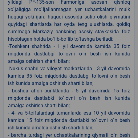
yildagi PF-135-son Farmoniga asosan qishloq
xo`jaligiga mo`ljallanmagan yer uchastkalarini mulk
huquqi yoki ijara huquqi asosida sotib olish qiymatini
quyidagi shartlarda har oyda teng ulushlarda, qoldiq
summaga Markaziy bankning asosiy stavkasida foiz
hisoblagan holda bo`lib-bo`lib to`lashga beriladi:
-Toshkent shahrida - 1 yil davomida kamida 35 foiz
miqdorida dastlabgi to`lovni o`n besh ish kunida
amalga oshirish sharti bilan;
-Nukus shahri va viloyat markazlarida - 3 yil davomida
kamida 35 foiz miqdorida dastlabgi to`lovni o`n besh
ish kunida amalga oshirish sharti bilan;
- boshqa aholi punktlarida - 5 yil davomida 15 foiz
miqdorida dastlabki to`lovni o`n besh ish kunida
amalga oshirish sharti bilan;
- 4- va 5-toifalardagi tumanlarda esa 10 yil davomida
kamida 15 foiz miqdorida dastlabki to`lovni o`n besh
ish kunida amalga oshirish sharti bilan;
- barcha turdagi yer uchastkalarining qiymati o`n besh