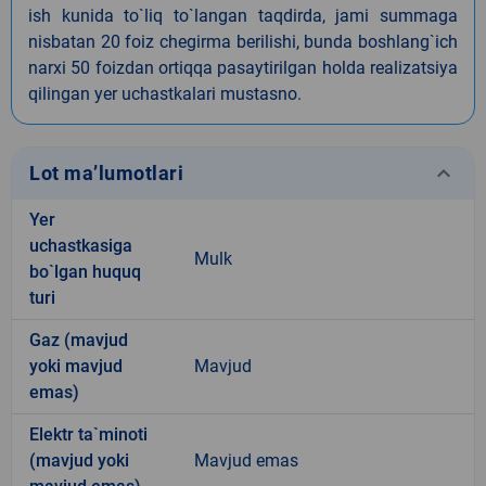
ish kunida to`liq to`langan taqdirda, jami summaga
nisbatan 20 foiz chegirma berilishi, bunda boshlang`ich
narxi 50 foizdan ortiqqa pasaytirilgan holda realizatsiya
qilingan yer uchastkalari mustasno.
keyboard_arrow_down
Lot ma’lumotlari
Yer
uchastkasiga
Mulk
bo`lgan huquq
turi
Gaz (mavjud
yoki mavjud
Mavjud
emas)
Elektr ta`minoti
(mavjud yoki
Mavjud emas