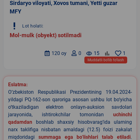
Sirdaryo viloyati, Xovos tumani, Yetti guzar
MFY
priority_high
Lot holati:
Mol-mulk (obyekt) sotilmadi
120 oy
0
remove_red_eye
15
1
Muddatli bo‘lib to‘lash
Eslatma:
O‘zbekiston Respublikasi Prezidentining 19.04.2024-
yildagi PQ-162-son qaroriga asosan ushbu lot bo‘yicha
o‘tkaziladigan elektron onlayn-auksion savdolari
jarayonida, ishtirokchilar tomonidan
uchinchi
qadamdan
boshlab shaxsiy hisobvarag‘ida ularning
narx taklifiga nisbatan amaldagi (12.5) foizi zakalat
miqdoridagi
summaga ega bo‘lishlari talab etiladi
.