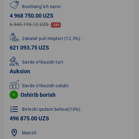
Boshlang‘ich narxi:
4 968 750.00 UZS
6 545 195.12 UZS
-24%
Zakalat puli miqdori
(12.5%)
:
621 093.75 UZS
Savdo o‘tkazish turi:
Auksion
Savdo o‘tkazish uslubi:
Oshirib borish
format_list_numbered
Birinchi qadam bahosi(10%):
496 875.00 UZS
location_on
Manzil: