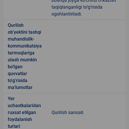
boshqa joyga ko‘chirib o‘tkazish
taqiqlanganligi to‘g‘risida
ogohlantiriladi.
Qurilish
ob'yektini tashqi
muhandislik-
kommunikatsiya
tarmoqlariga
ulash mumkin
bo'lgan
quvvatlar
to'g'risida
ma'lumotlar
Yer
uchastkalaridan
ruxsat etilgan
Qurilish sanoati
foydalanish
turlari