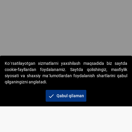
Ko`rsatilayotgan xizmatlarni yaxshilash maqsadida biz saytda
cookie-fayllardan foydalanamiz. Saytda qolishingiz, maxfiylik
siyosati va shaxsiy ma`lumotlardan foydalanish shartlarini qabul
qilganingizni anglatadi.
Copyright © 2017-2026. "Elektron onlayn-auksionlarni
tashkil etish" AJ. Barcha huquqlar himoyalangan
check
Qabul qilaman
To‘lov usullari