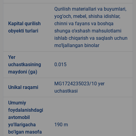
Qurilish materiallari va buyumlari,
yog‘och, mebel, shisha idishlar,
Kapital qurilish
chinni va fayans va boshqa
obyekti turlari
shunga o‘xshash mahsulotlarni
ishlab chiqarish va saqlash uchun
mo‘ljallangan binolar
Yer
uchastkasining
0.015
maydoni (ga)
MG1724235023/10 yer
Unikal raqami
uchastkasi
Umumiy
foydalanishdagi
avtomobil
yo‘llarigacha
190 m
bo‘lgan masofa