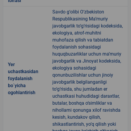
toifasi
Savdo g‘olibi O‘zbekiston
Respublikasining Ma’muriy
javobgarlik to‘g‘risidagi kodeksida,
ekologiya, atrof-muhitni
muhofaza qilish va tabiatdan
foydalanish sohasidagi
huquqbuzarliklar uchun ma’muriy
javobgarlik va Jinoyat kodeksida,
Yer
ekologiya sohasidagi
uchastkasidan
qonunbuzilishlar uchun jinoiy
foydalanish
javobgarlik belgilanganligi
bo`yicha
to‘g‘risida, shu jumladan er
ogohlantirish
uchastkasi huhudidagi daraxtlar,
butalar, boshqa o‘simliklar va
nihollarni qonunga xilof ravishda
kesish, kundakov qilish,
shikastlantirish, yo‘q qilish yoki