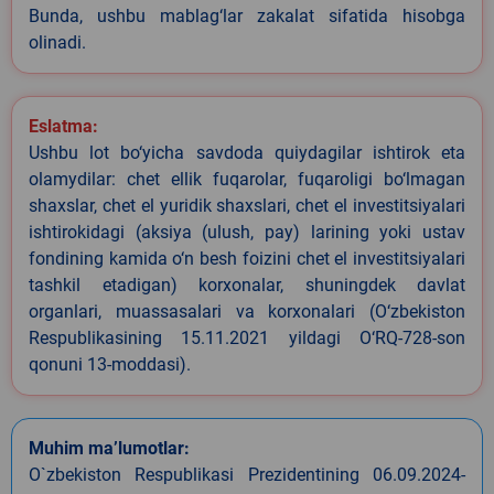
Bunda, ushbu mablag‘lar zakalat sifatida hisobga
olinadi.
Eslatma:
Ushbu lot bo‘yicha savdoda quiydagilar ishtirok eta
olamydilar: chet ellik fuqarolar, fuqaroligi bo‘lmagan
shaxslar, chet el yuridik shaxslari, chet el investitsiyalari
ishtirokidagi (aksiya (ulush, pay) larining yoki ustav
fondining kamida o‘n besh foizini chet el investitsiyalari
tashkil etadigan) korxonalar, shuningdek davlat
organlari, muassasalari va korxonalari (O‘zbekiston
Respublikasining 15.11.2021 yildagi O‘RQ-728-son
qonuni 13-moddasi).
Muhim ma’lumotlar:
O`zbekiston Respublikasi Prezidentining 06.09.2024-