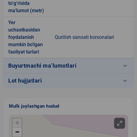
to‘g‘risida
ma’lumot (metr)
Yer
uchastkasidan
foydalanish
Qurilish sanoati korxonalari
mumkin bo'lgan
faoliyat turlari
keyboard_arrow_down
Buyurtmachi ma’lumotlari
keyboard_arrow_down
Lot hujjatlari
Mulk joylashgan hudud
+
−