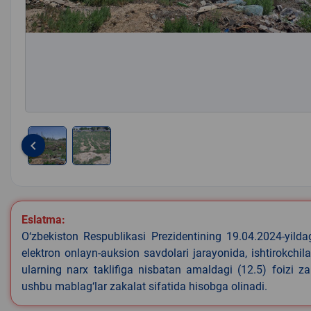
keyboard_arrow_left
Item
1
of
2
Eslatma:
O‘zbekiston Respublikasi Prezidentining 19.04.2024-yild
elektron onlayn-auksion savdolari jarayonida, ishtirokchi
ularning narx taklifiga nisbatan amaldagi (12.5) foizi z
ushbu mablag‘lar zakalat sifatida hisobga olinadi.