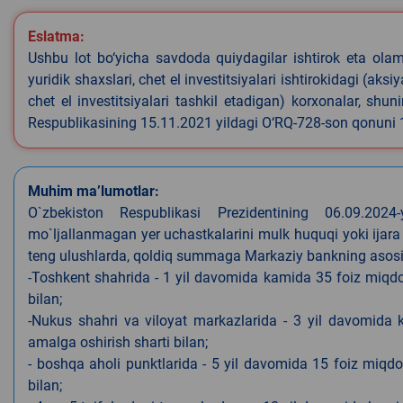
Eslatma:
Ushbu lot bo‘yicha savdoda quiydagilar ishtirok eta olamyd
yuridik shaxslari, chet el investitsiyalari ishtirokidagi (aks
chet el investitsiyalari tashkil etadigan) korxonalar, shu
Respublikasining 15.11.2021 yildagi O‘RQ-728-son qonuni
Muhim ma’lumotlar:
O`zbekiston Respublikasi Prezidentining 06.09.202
mo`ljallanmagan yer uchastkalarini mulk huquqi yoki ijara
teng ulushlarda, qoldiq summaga Markaziy bankning asosiy s
-Toshkent shahrida - 1 yil davomida kamida 35 foiz miqdor
bilan;
-Nukus shahri va viloyat markazlarida - 3 yil davomida 
amalga oshirish sharti bilan;
- boshqa aholi punktlarida - 5 yil davomida 15 foiz miqdo
bilan;