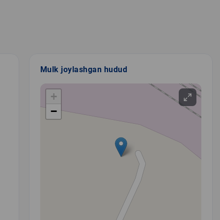
Mulk joylashgan hudud
+
−