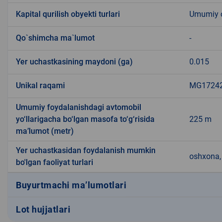
Kapital qurilish obyekti turlari
Umumiy ov
Qo`shimcha ma`lumot
-
Yer uchastkasining maydoni (ga)
0.015
Unikal raqami
MG172423
Umumiy foydalanishdagi avtomobil
yo‘llarigacha bo‘lgan masofa to‘g‘risida
225 m
ma’lumot (metr)
Yer uchastkasidan foydalanish mumkin
oshxona, 
bo'lgan faoliyat turlari
Buyurtmachi ma’lumotlari
Lot hujjatlari