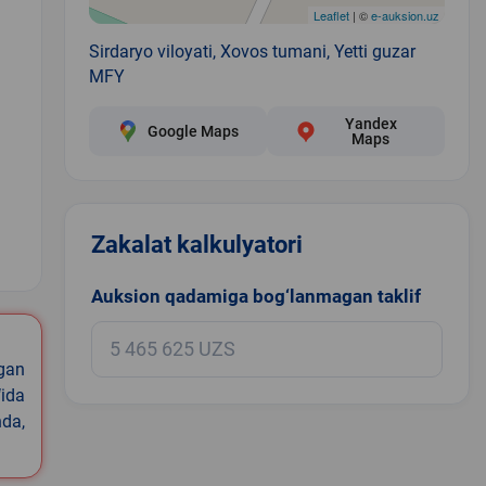
Leaflet
| ©
e-auksion.uz
Sirdaryo viloyati, Xovos tumani, Yetti guzar
MFY
Yandex
Google Maps
Maps
Zakalat kalkulyatori
1
Auksion qadamiga bog‘lanmagan taklif
igan
ida
nda,