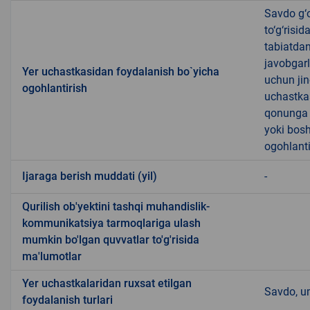
Savdo g‘o
to‘g‘risi
tabiatda
javobgarl
Yer uchastkasidan foydalanish bo`yicha
uchun jin
ogohlantirish
uchastkas
qonunga x
yoki bosh
ogohlanti
Ijaraga berish muddati (yil)
-
Qurilish ob'yektini tashqi muhandislik-
kommunikatsiya tarmoqlariga ulash
mumkin bo'lgan quvvatlar to'g'risida
ma'lumotlar
Yer uchastkalaridan ruxsat etilgan
Savdo, u
foydalanish turlari