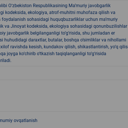
libi O‘zbekiston Respublikasining Ma’muriy javobgarlik
dagi kodeksida, ekologiya, atrof-muhitni muhofaza qilish va
n foydalanish sohasidagi huquqbuzarliklar uchun ma’muriy
ik va Jinoyat kodeksida, ekologiya sohasidagi qonunbuzilishlar
oiy javobgarlik belgilanganligi to‘g‘risida, shu jumladan er
i huhudidagi daraxtlar, butalar, boshqa o‘simliklar va nihollarni
ilof ravishda kesish, kundakov qilish, shikastlantirish, yo‘q qili
qa joyga ko‘chirib o‘tkazish taqiqlanganligi to‘g‘risida
riladi.
mumiy ovqatlanish