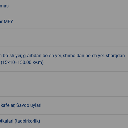
emas
zar MFY
bo`sh yer, g`arbdan bo`sh yer, shimoldan bo`sh yer, sharqdan
r (15x10=150.00 kv.m)
kafelar, Savdo uylari
tkalari (tadbirkorlik)