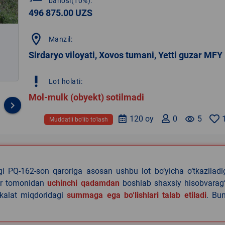
bahosi(10%):
496 875.00 UZS
location_on
Manzil:
Sirdaryo viloyati, Xovos tumani, Yetti guzar MFY
priority_high
Lot holati:
Mol-mulk (obyekt) sotilmadi
keyboard_arrow_right
120 oy
0
remove_red_eye
5
Muddatli bo‘lib to‘lash
agi PQ-162-son qaroriga asosan ushbu lot bo‘yicha o‘tkazilad
lar tomonidan
uchinchi qadamdan
boshlab shaxsiy hisobvarag‘
akalat miqdoridagi
summaga ega bo‘lishlari talab etiladi
. Bu