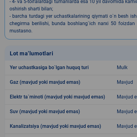
- 4- va 5-toifalardagi tumanlarda esa 10 yil davomida kami
oshirish sharti bilan;
- barcha turdagi yer uchastkalarining qiymati o`n besh is
chegirma berilishi, bunda boshlang`ich narxi 50 foizdan o
mustasno.
Lot ma’lumotlari
Yer uchastkasiga bo`lgan huquq turi
Mulk
Gaz (mavjud yoki mavjud emas)
Mavjud
Elektr ta`minoti (mavjud yoki mavjud emas)
Mavjud 
Suv (mavjud yoki mavjud emas)
Mavjud 
Kanalizatsiya (mavjud yoki mavjud emas)
Mavjud 