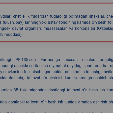
ilar: chet ellik fuqarolar, fuqaroligi bo‘lmagan shaxslar, che
iya (ulush, pay) larining yoki ustav fondining kamida o‘n besh foi
ningdek davlat organlari, muassasalari va korxonalari (O‘zbeki
 13-moddasi).
4-yildagi PF-135-son Farmoniga asosan qishloq xo`jalig
 huquqi asosida sotib olish qiymatini quyidagi shartlarda har 
tavkasida foiz hisoblagan holda bo`lib-bo`lib to`lashga berila
ida dastlabgi to`lovni o`n besh ish kunida amalga oshirish sh
kamida 35 foiz miqdorida dastlabgi to`lovni o`n besh ish ku
rida dastlabki to`lovni o`n besh ish kunida amalga oshirish sh