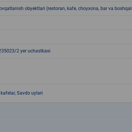
qatlanish obyektlari (restoran, kafe, choyxona, bar va boshqal
5023/2 yer uchastkasi
kafelar, Savdo uylari
k
k