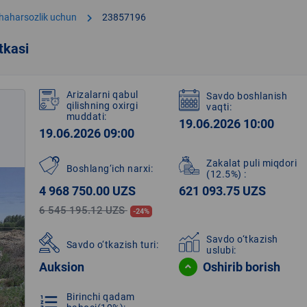
chevron_right
shaharsozlik uchun
23857196
tkasi
Arizalarni qabul
Savdo boshlanish
qilishning oxirgi
vaqti:
muddati:
19.06.2026 10:00
19.06.2026 09:00
Zakalat puli miqdori
Boshlang‘ich narxi:
(12.5%)
:
4 968 750.00 UZS
621 093.75 UZS
6 545 195.12 UZS
-24%
Savdo o‘tkazish
Savdo o‘tkazish turi:
uslubi:
Auksion
Oshirib borish
Birinchi qadam
format_list_numbered