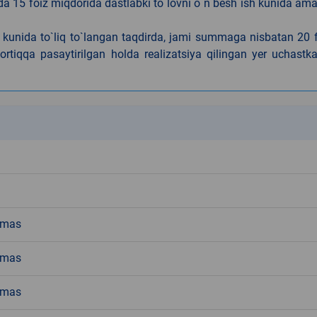
da 15 foiz miqdorida dastlabki to`lovni o`n besh ish kunida am
h kunida to`liq to`langan taqdirda, jami summaga nisbatan 20 
rtiqqa pasaytirilgan holda realizatsiya qilingan yer uchastka
k
emas
emas
emas