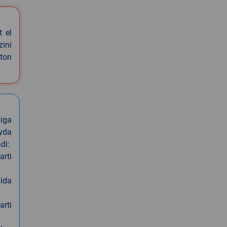
t el
zini
ston
iga
oyda
di:
arti
nida
arti