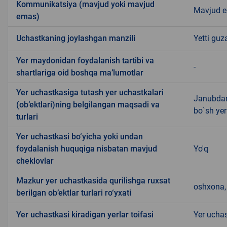
Kommunikatsiya (mavjud yoki mavjud
Mavjud 
emas)
Uchastkaning joylashgan manzili
Yetti gu
Yer maydonidan foydalanish tartibi va
-
shartlariga oid boshqa ma’lumotlar
Yer uchastkasiga tutash yer uchastkalari
Janubdan 
(ob’ektlari)ning belgilangan maqsadi va
bo`sh ye
turlari
Yer uchastkasi bo‘yicha yoki undan
foydalanish huquqiga nisbatan mavjud
Yo'q
cheklovlar
Mazkur yer uchastkasida qurilishga ruxsat
oshxona, 
berilgan ob’ektlar turlari ro‘yxati
Yer uchastkasi kiradigan yerlar toifasi
Yer uchas