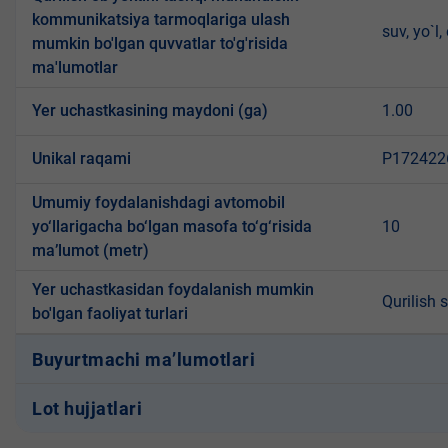
kommunikatsiya tarmoqlariga ulash
suv, yo`l,
mumkin bo'lgan quvvatlar to'g'risida
ma'lumotlar
Yer uchastkasining maydoni (ga)
1.00
Unikal raqami
P1724226
Umumiy foydalanishdagi avtomobil
yo‘llarigacha bo‘lgan masofa to‘g‘risida
10
ma’lumot (metr)
Yer uchastkasidan foydalanish mumkin
Qurilish 
bo'lgan faoliyat turlari
Buyurtmachi ma’lumotlari
Lot hujjatlari