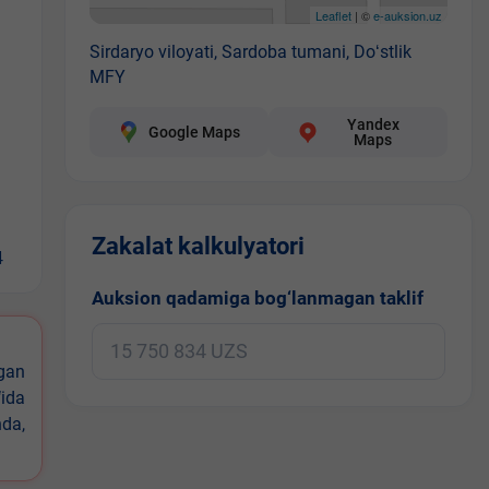
Leaflet
| ©
e-auksion.uz
Sirdaryo viloyati, Sardoba tumani, Doʻstlik
MFY
Yandex
Google Maps
Maps
Zakalat kalkulyatori
4
Auksion qadamiga bog‘lanmagan taklif
igan
ida
nda,