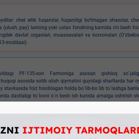
ilar: chet ellik fuqarolar, fuqaroligi bo‘lmagan shaxslar, che
iya (ulush, pay) larining yoki ustav fondining kamida o‘n besh foi
ningdek davlat organlari, muassasalari va korxonalari (O‘zbeki
 13-moddasi).
4-yildagi PF-135-son Farmoniga asosan qishloq xo`jalig
 huquqi asosida sotib olish qiymatini quyidagi shartlarda har 
tavkasida foiz hisoblagan holda bo`lib-bo`lib to`lashga berila
ida dastlabgi to`lovni o`n besh ish kunida amalga oshirish sh
kamida 35 foiz miqdorida dastlabgi to`lovni o`n besh ish ku
rida dastlabki to`lovni o`n besh ish kunida amalga oshirish sh