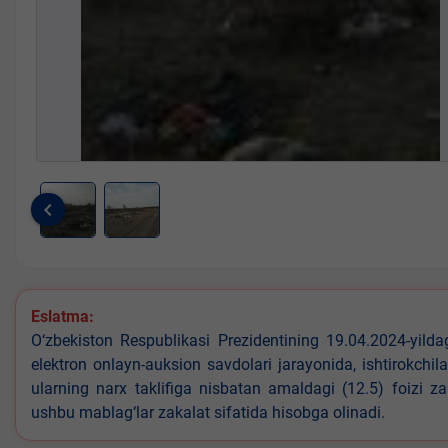
keyboard_arrow_left
Item
1
of
2
Eslatma:
O‘zbekiston Respublikasi Prezidentining 19.04.2024-yild
elektron onlayn-auksion savdolari jarayonida, ishtirokchi
ularning narx taklifiga nisbatan amaldagi (12.5) foizi z
ushbu mablag‘lar zakalat sifatida hisobga olinadi.