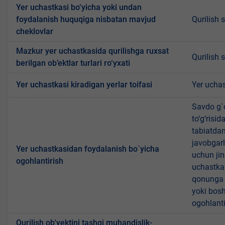
Yer uchastkasi bo‘yicha yoki undan
foydalanish huquqiga nisbatan mavjud
Qurilish 
cheklovlar
Mazkur yer uchastkasida qurilishga ruxsat
Qurilish 
berilgan ob’ektlar turlari ro‘yxati
Yer uchastkasi kiradigan yerlar toifasi
Yer uchas
Savdo g`o
to‘g‘risi
tabiatda
javobgarl
Yer uchastkasidan foydalanish bo`yicha
uchun jin
ogohlantirish
uchastkas
qonunga x
yoki bosh
ogohlanti
Qurilish ob'yektini tashqi muhandislik-