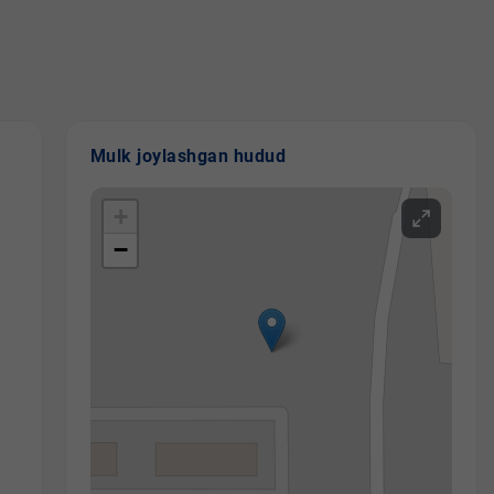
Mulk joylashgan hudud
+
−