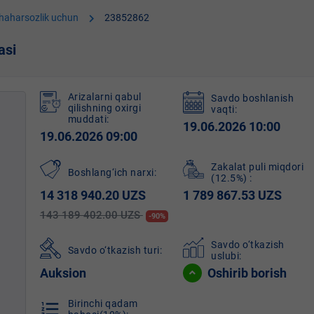
chevron_right
shaharsozlik uchun
23852862
asi
Arizalarni qabul
Savdo boshlanish
qilishning oxirgi
vaqti:
muddati:
19.06.2026 10:00
19.06.2026 09:00
Zakalat puli miqdori
Boshlang‘ich narxi:
(12.5%)
:
14 318 940.20 UZS
1 789 867.53 UZS
143 189 402.00 UZS
-90%
Savdo o‘tkazish
Savdo o‘tkazish turi:
uslubi:
Auksion
Oshirib borish
Birinchi qadam
format_list_numbered