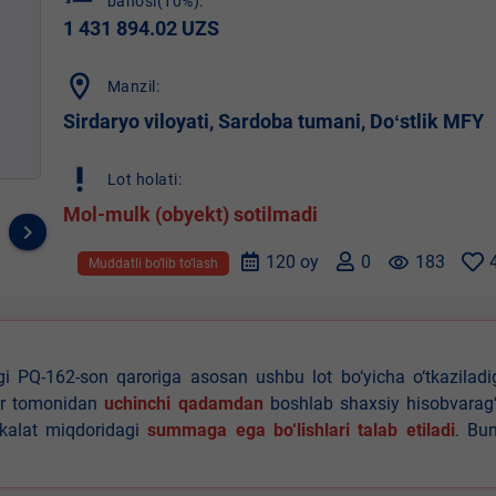
bahosi(10%):
1 431 894.02 UZS
location_on
Manzil:
Sirdaryo viloyati, Sardoba tumani, Doʻstlik MFY
priority_high
Lot holati:
Mol-mulk (obyekt) sotilmadi
keyboard_arrow_right
120 oy
0
remove_red_eye
183
Muddatli bo‘lib to‘lash
agi PQ-162-son qaroriga asosan ushbu lot bo‘yicha o‘tkazilad
lar tomonidan
uchinchi qadamdan
boshlab shaxsiy hisobvarag‘
akalat miqdoridagi
summaga ega bo‘lishlari talab etiladi
. Bu