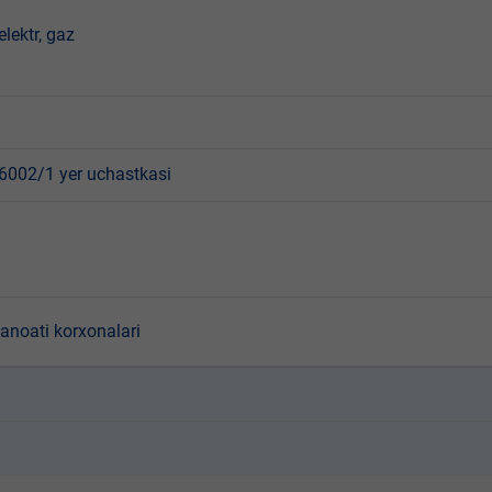
 elektr, gaz
002/1 yer uchastkasi
sanoati korxonalari
k
k