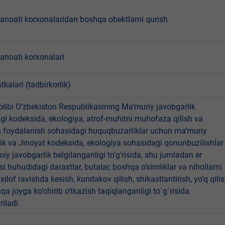
sanoati korxonalaridan boshqa obektlarni qurish
sanoati korxonalari
tkalari (tadbirkorlik)
libi O‘zbekiston Respublikasining Ma’muriy javobgarlik
dagi kodeksida, ekologiya, atrof-muhitni muhofaza qilish va
n foydalanish sohasidagi huquqbuzarliklar uchun ma’muriy
ik va Jinoyat kodeksida, ekologiya sohasidagi qonunbuzilishlar
oiy javobgarlik belgilanganligi to‘g‘risida, shu jumladan er
i huhudidagi daraxtlar, butalar, boshqa o‘simliklar va nihollarni
ilof ravishda kesish, kundakov qilish, shikastlantirish, yo‘q qili
qa joyga ko‘chirib o‘tkazish taqiqlanganligi to`g`risida
riladi.