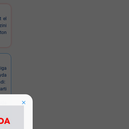
t el
zini
ston
iga
oyda
di:
arti
nida
arti