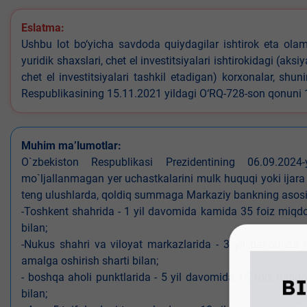
Eslatma:
Ushbu lot bo‘yicha savdoda quiydagilar ishtirok eta olamyd
yuridik shaxslari, chet el investitsiyalari ishtirokidagi (aks
chet el investitsiyalari tashkil etadigan) korxonalar, shu
Respublikasining 15.11.2021 yildagi O‘RQ-728-son qonuni
Muhim ma’lumotlar:
O`zbekiston Respublikasi Prezidentining 06.09.202
mo`ljallanmagan yer uchastkalarini mulk huquqi yoki ijara
teng ulushlarda, qoldiq summaga Markaziy bankning asosiy s
-Toshkent shahrida - 1 yil davomida kamida 35 foiz miqdor
bilan;
-Nukus shahri va viloyat markazlarida - 3 yil davomida 
amalga oshirish sharti bilan;
- boshqa aholi punktlarida - 5 yil davomida 15 foiz miqdo
bilan;