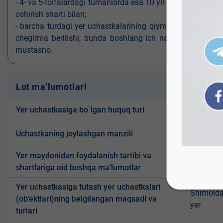
- 4- va 5-toifalardagi tumanlarda esa 10 yil davomida kami
oshirish sharti bilan;
- barcha turdagi yer uchastkalarining qiymati o`n besh is
chegirma berilishi, bunda boshlang`ich narxi 50 foizdan o
mustasno.
Lot ma’lumotlari
Yer uchastkasiga bo`lgan huquq turi
Mulk
Uchastkaning joylashgan manzili
Doʻstlik
Yer maydonidan foydalanish tartibi va
mulk xuq
shartlariga oid boshqa ma’lumotlar
Yer uchastkasiga tutash yer uchastkalari
Shimolda
(ob’ektlari)ning belgilangan maqsadi va
yer
turlari