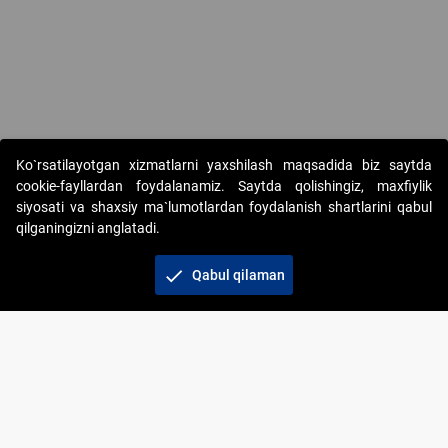
Ko`rsatilayotgan xizmatlarni yaxshilash maqsadida biz saytda
cookie-fayllardan foydalanamiz. Saytda qolishingiz, maxfiylik
siyosati va shaxsiy ma`lumotlardan foydalanish shartlarini qabul
qilganingizni anglatadi.
Copyright © 2017-2026. "Elektron onlayn-auksionlarni
tashkil etish" AJ. Barcha huquqlar himoyalangan
check
Qabul qilaman
To‘lov usullari