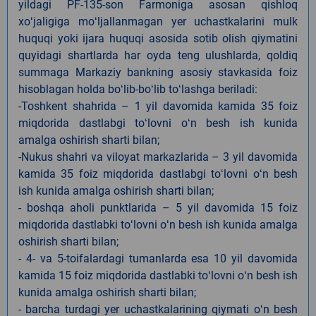
yildagi PF-135-son Farmoniga asosan qishloq
xoʻjaligiga moʻljallanmagan yer uchastkalarini mulk
huquqi yoki ijara huquqi asosida sotib olish qiymatini
quyidagi shartlarda har oyda teng ulushlarda, qoldiq
summaga Markaziy bankning asosiy stavkasida foiz
hisoblagan holda boʻlib-boʻlib toʻlashga beriladi:
-Toshkent shahrida – 1 yil davomida kamida 35 foiz
miqdorida dastlabgi toʻlovni oʻn besh ish kunida
amalga oshirish sharti bilan;
-Nukus shahri va viloyat markazlarida – 3 yil davomida
kamida 35 foiz miqdorida dastlabgi toʻlovni oʻn besh
ish kunida amalga oshirish sharti bilan;
- boshqa aholi punktlarida – 5 yil davomida 15 foiz
miqdorida dastlabki toʻlovni oʻn besh ish kunida amalga
oshirish sharti bilan;
- 4- va 5-toifalardagi tumanlarda esa 10 yil davomida
kamida 15 foiz miqdorida dastlabki toʻlovni oʻn besh ish
kunida amalga oshirish sharti bilan;
- barcha turdagi yer uchastkalarining qiymati oʻn besh