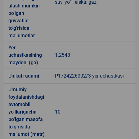
suv, yo`l, elektr, gaz
ulash mumkin
bo'lgan
quvvatlar
to'g'risida
ma'lumotlar
Yer
uchastkasining
1.2548
maydoni (ga)
Unikal raqami
P1724226002/3 yer uchastkasi
Umumiy
foydalanishdagi
avtomobil
yo‘llarigacha
10
bo‘lgan masofa
to‘g‘risida
ma’lumot (metr)