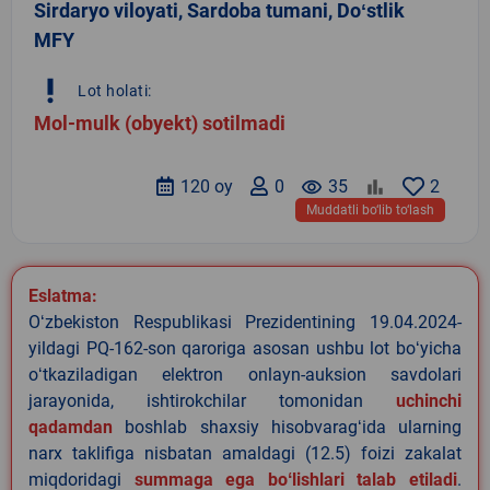
Sirdaryo viloyati, Sardoba tumani, Doʻstlik
MFY
priority_high
Lot holati:
Mol-mulk (obyekt) sotilmadi
120 oy
0
remove_red_eye
35
2
Muddatli bo‘lib to‘lash
Eslatma:
Oʻzbekiston Respublikasi Prezidentining 19.04.2024-
yildagi PQ-162-son qaroriga asosan ushbu lot boʻyicha
oʻtkaziladigan elektron onlayn-auksion savdolari
jarayonida, ishtirokchilar tomonidan
uchinchi
qadamdan
boshlab shaxsiy hisobvaragʻida ularning
narx taklifiga nisbatan amaldagi (12.5) foizi zakalat
miqdoridagi
summaga ega boʻlishlari talab etiladi
.