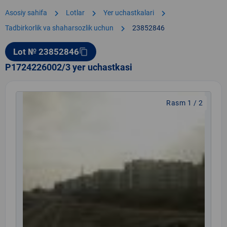
chevron_right
chevron_right
chevron_right
Asosiy sahifa
Lotlar
Yer uchastkalari
chevron_right
Tadbirkorlik va shaharsozlik uchun
23852846
Lot № 23852846
content_copy
P1724226002/3 yer uchastkasi
Rasm 1 / 2