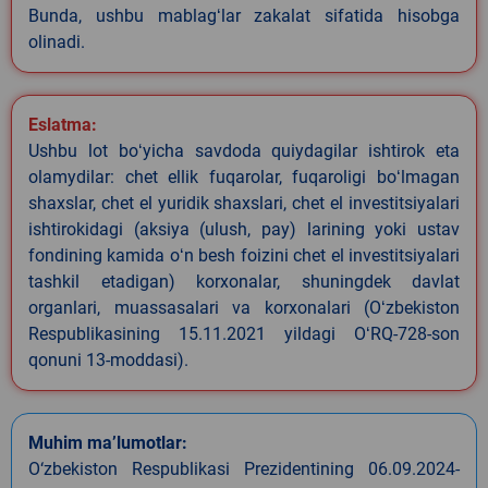
Bunda, ushbu mablagʻlar zakalat sifatida hisobga
olinadi.
Eslatma:
Ushbu lot boʻyicha savdoda quiydagilar ishtirok eta
olamydilar: chet ellik fuqarolar, fuqaroligi boʻlmagan
shaxslar, chet el yuridik shaxslari, chet el investitsiyalari
ishtirokidagi (aksiya (ulush, pay) larining yoki ustav
fondining kamida oʻn besh foizini chet el investitsiyalari
tashkil etadigan) korxonalar, shuningdek davlat
organlari, muassasalari va korxonalari (Oʻzbekiston
Respublikasining 15.11.2021 yildagi OʻRQ-728-son
qonuni 13-moddasi).
Muhim ma’lumotlar:
O‘zbekiston Respublikasi Prezidentining 06.09.2024-