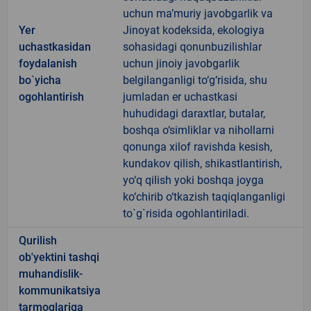
uchun ma’muriy javobgarlik va
Yer
Jinoyat kodeksida, ekologiya
uchastkasidan
sohasidagi qonunbuzilishlar
foydalanish
uchun jinoiy javobgarlik
bo`yicha
belgilanganligi to‘g‘risida, shu
ogohlantirish
jumladan er uchastkasi
huhudidagi daraxtlar, butalar,
boshqa o‘simliklar va nihollarni
qonunga xilof ravishda kesish,
kundakov qilish, shikastlantirish,
yo‘q qilish yoki boshqa joyga
ko‘chirib o‘tkazish taqiqlanganligi
to`g`risida ogohlantiriladi.
Qurilish
ob'yektini tashqi
muhandislik-
kommunikatsiya
tarmoqlariga