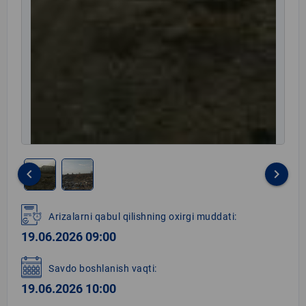
keyboard_arrow_left
keyboard_arrow_right
Item
1
Arizalarni qabul qilishning oxirgi muddati:
of
19.06.2026 09:00
2
Savdo boshlanish vaqti:
19.06.2026 10:00