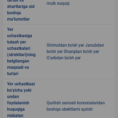
tartibi va
mulk xuquqi
shartlariga oid
boshqa
ma’lumotlar
Yer
uchastkasiga
tutash yer
Shimoldan bo'sh yer Janubdan
uchastkalari
bo'sh yer Sharqdan bo'sh yer
(ob’ektlari)ning
G'arbdan bo'sh yer
belgilangan
maqsadi va
turlari
Yer uchastkasi
bo‘yicha yoki
undan
foydalanish
Qurilish sanoati korxonalaridan
huquqiga
boshqa obektlarni qurish
nisbatan