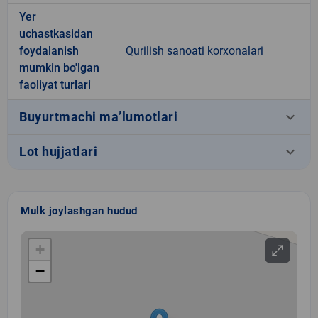
Yer
uchastkasidan
foydalanish
Qurilish sanoati korxonalari
mumkin bo'lgan
faoliyat turlari
keyboard_arrow_down
Buyurtmachi ma’lumotlari
keyboard_arrow_down
Lot hujjatlari
Mulk joylashgan hudud
+
−