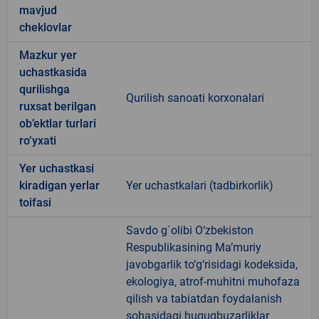
mavjud
cheklovlar
Mazkur yer
uchastkasida
qurilishga
Qurilish sanoati korxonalari
ruxsat berilgan
ob’ektlar turlari
ro‘yxati
Yer uchastkasi
kiradigan yerlar
Yer uchastkalari (tadbirkorlik)
toifasi
Savdo g`olibi O‘zbekiston
Respublikasining Ma’muriy
javobgarlik to‘g‘risidagi kodeksida,
ekologiya, atrof-muhitni muhofaza
qilish va tabiatdan foydalanish
sohasidagi huquqbuzarliklar