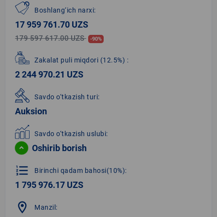
Boshlang‘ich narxi:
17 959 761.70 UZS
179 597 617.00 UZS
-90%
Zakalat puli miqdori
(12.5%)
:
2 244 970.21 UZS
Savdo o‘tkazish turi:
Auksion
Savdo o‘tkazish uslubi:
Oshirib borish
format_list_numbered
Birinchi qadam bahosi(10%):
1 795 976.17 UZS
location_on
Manzil: