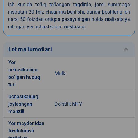
ish kunida toʻliq toʻlangan taqdirda, jami summaga
nisbatan 20 foiz chegirma berilishi, bunda boshlangʻich
narxi 50 foizdan ortiqqa pasaytirilgan holda realizatsiya
qilingan yer uchastkalari mustasno.
keyboard_arrow_down
Lot ma’lumotlari
Yer
uchastkasiga
Mulk
bo`lgan huquq
turi
Uchastkaning
joylashgan
Doʻstlik MFY
manzili
Yer maydonidan
foydalanish