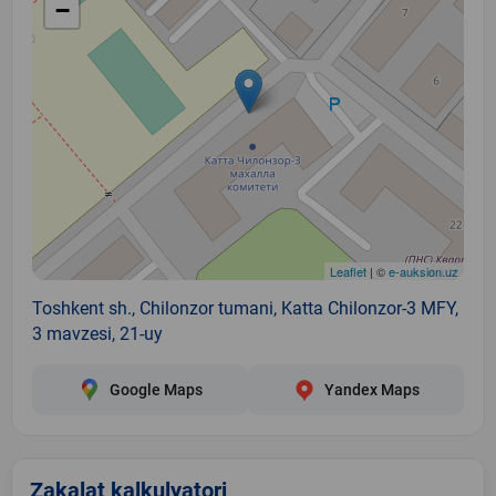
−
Leaflet
| ©
e-auksion.uz
Toshkent sh., Chilonzor tumani, Katta Chilonzor-3 MFY,
3 mavzesi, 21-uy
Google Maps
Yandex Maps
Zakalat kalkulyatori