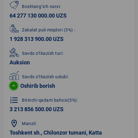
Boshlang‘ich narxi:
64 277 130 000.00 UZS
Zakalat puli miqdori
(3%)
:
1 928 313 900.00 UZS
Savdo o‘tkazish turi:
Auksion
Savdo o‘tkazish uslubi:
Oshirib borish
format_list_numbered
Birinchi qadam bahosi(5%):
3 213 856 500.00 UZS
location_on
Manzil:
Toshkent sh., Chilonzor tumani, Katta