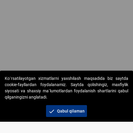
Ko`rsatilayotgan xizmatlarni yaxshilash maqsadida biz saytda
cookie-fayllardan foydalanamiz. Saytda qolishingiz, maxfiylik
siyosati va shaxsiy ma`lumotlardan foydalanish shartlarini qabul
qilganingizni anglatadi.
Copyright © 2017-2026. "Elektron onlayn-auksionlarni
tashkil etish" AJ. Barcha huquqlar himoyalangan
check
Qabul qilaman