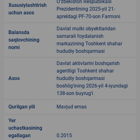
O‘zbekiston Respublikasi
Xususiylashtirish
Prezidentining 2025-yil 21-
uchun asos
apreldagi PF-70-son Farmoni
Davlat mulki obyektlaridan
Balansda
samarali foydalanish
saqlovchining
markazining Toshkent shahar
nomi
hududiy boshqarmasi
Davlat aktivlarini boshqarish
agentligi Toshkent shahar
Asos
hududiy boshqarmasi
boshlig‘ining 2026-yil 4-iyundagi
138-son buyrug‘i
Qurilgan yili
Mavjud emas
Yer
uchastkasining
egallagan
0.2015