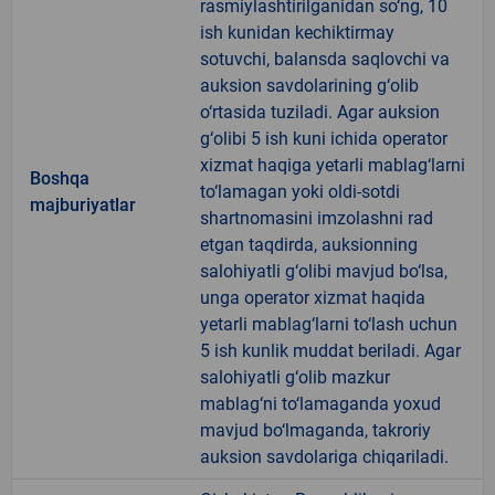
rasmiylashtirilganidan so‘ng, 10
ish kunidan kechiktirmay
sotuvchi, balansda saqlovchi va
auksion savdolarining g‘olib
o‘rtasida tuziladi. Agar auksion
g‘olibi 5 ish kuni ichida operator
xizmat haqiga yetarli mablag‘larni
Boshqa
to‘lamagan yoki oldi-sotdi
majburiyatlar
shartnomasini imzolashni rad
etgan taqdirda, auksionning
salohiyatli g‘olibi mavjud bo‘lsa,
unga operator xizmat haqida
yetarli mablag‘larni to‘lash uchun
5 ish kunlik muddat beriladi. Agar
salohiyatli g‘olib mazkur
mablag‘ni to‘lamaganda yoxud
mavjud bo‘lmaganda, takroriy
auksion savdolariga chiqariladi.