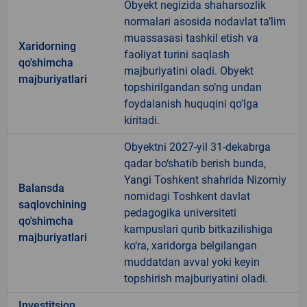
Obyekt negizida shaharsozlik
normalari asosida nodavlat ta’lim
muassasasi tashkil etish va
Xaridorning
faoliyat turini saqlash
qo'shimcha
majburiyatini oladi. Obyekt
majburiyatlari
topshirilgandan so‘ng undan
foydalanish huquqini qo'lga
kiritadi.
Obyektni 2027-yil 31-dekabrga
qadar bo‘shatib berish bunda,
Yangi Toshkent shahrida Nizomiy
Balansda
nomidagi Toshkent davlat
saqlovchining
pedagogika universiteti
qo'shimcha
kampuslari qurib bitkazilishiga
majburiyatlari
ko‘ra, xaridorga belgilangan
muddatdan avval yoki keyin
topshirish majburiyatini oladi.
Investitsion