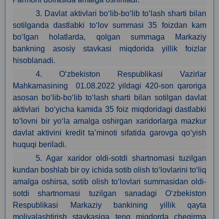
3. Davlat aktivlari bo‘lib-bo‘lib to‘lash sharti bilan
sotilganda dastlabki to‘lov summasi 35 foizdan kam
bo‘lgan holatlarda, qolgan summaga Markaziy
bankning asosiy stavkasi miqdorida yillik foizlar
hisoblanadi.
4. O‘zbekiston Respublikasi Vazirlar
Mahkamasining 01.08.2022 yildagi 420-son qaroriga
asosan bo‘lib-bo‘lib to‘lash sharti bilan sotilgan davlat
aktivlari bo‘yicha kamida 35 foiz miqdoridagi dastlabki
to‘lovni bir yo‘la amalga oshirgan xaridorlarga mazkur
davlat aktivini kredit ta’minoti sifatida garovga qo‘yish
huquqi beriladi.
5. Agar xaridor oldi-sotdi shartnomasi tuzilgan
kundan boshlab bir oy ichida sotib olish to‘lovlarini to‘liq
amalga oshirsa, sotib olish to‘lovlari summasidan oldi-
sotdi shartnomasi tuzilgan sanadagi O‘zbekiston
Respublikasi Markaziy bankining yillik qayta
moliyalashtirish stavkasiga teng miqdorda chegirma