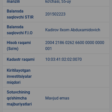
manzili
ko‘chasi, 55-uy
Balansda
201502223
saqlovchi STIR
Balansda
Kadirov Ilxom Abduxamidovich
saqlovchi F.I.O
Hisob raqami
2004 2186 0262 6600 0000 0000
(So'm)
001
Kadastr raqami
10:03:41:02:02:0070
Kiritilayotgan
investitsiyalar
miqdori
Sotuvchining
qo'shimcha
Mavjud emas
majburiyatlari