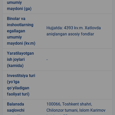
umumiy
maydoni (ga)
Binolar va
inshootlarning
Hujjatda: 4393 kv.m. Xatlovda
egallagan
aniqlangan asosiy fondlar
umumiy
maydoni (kv.m)
Yaratilayotgan
ish joylari
-
(kamida)
Investitsiya turi
(yoʻlga
qoʻyiladigan
faoliyat turi)
Balansda
100066, Toshkent shahri,
saqlovchi
Chilonzor tumani, Islom Karimov