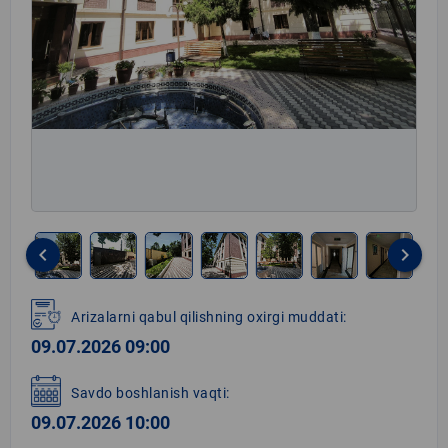
keyboard_arrow_left
keyboard_arrow_right
Item
1
Arizalarni qabul qilishning oxirgi muddati:
of
09.07.2026 09:00
8
Savdo boshlanish vaqti:
09.07.2026 10:00