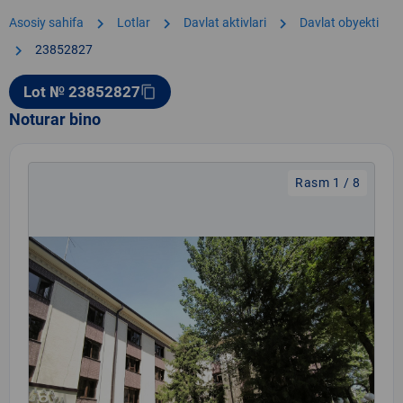
chevron_right
chevron_right
chevron_right
Asosiy sahifa
Lotlar
Davlat aktivlari
Davlat obyekti
chevron_right
23852827
Lot № 23852827
content_copy
Noturar bino
Rasm 1 / 8