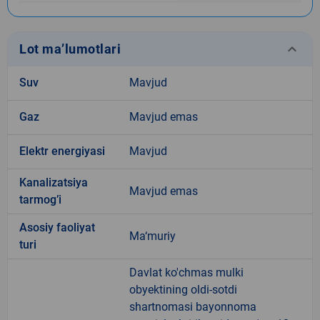
keyboard_arrow_down
Lot ma’lumotlari
Suv
Mavjud
Gaz
Mavjud emas
Elektr energiyasi
Mavjud
Kanalizatsiya
Mavjud emas
tarmogʼi
Аsosiy faoliyat
Ma‘muriy
turi
Davlat ko'chmas mulki
obyektining oldi-sotdi
shartnomasi bayonnoma