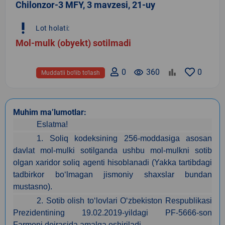
Chilonzor-3 MFY, 3 mavzesi, 21-uy
priority_high
Lot holati:
Mol-mulk (obyekt) sotilmadi
0
remove_red_eye
360
0
Muddatli bo‘lib to‘lash
Muhim ma’lumotlar:
Eslatma!
1. Soliq kodeksining 256-moddasiga asosan
davlat mol-mulki sotilganda ushbu mol-mulkni sotib
olgan xaridor soliq agenti hisoblanadi (Yakka tartibdagi
tadbirkor bo‘lmagan jismoniy shaxslar bundan
mustasno).
2. Sotib olish to‘lovlari O‘zbekiston Respublikasi
Prezidentining 19.02.2019-yildagi PF-5666-son
Farmoni doirasida amalga oshiriladi.