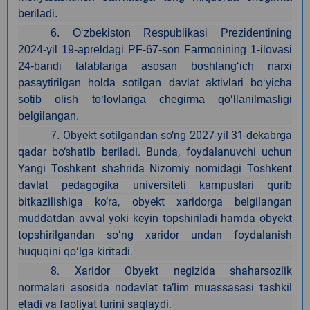
beriladi.
6. O‘zbekiston Respublikasi Prezidentining
2024-yil 19-apreldagi PF-67-son Farmonining 1-ilovasi
24-bandi talablariga asosan boshlang‘ich narxi
pasaytirilgan holda sotilgan davlat aktivlari bo‘yicha
sotib olish to‘lovlariga chegirma qo‘llanilmasligi
belgilangan.
Obyekt sotilgandan so‘ng 2027-yil 31-dekabrga
7.
qadar bo‘shatib beriladi. Bunda, foydalanuvchi uchun
Yangi Toshkent shahrida Nizomiy nomidagi Toshkent
davlat pedagogika universiteti kampuslari qurib
bitkazilishiga ko‘ra, obyekt xaridorga belgilangan
muddatdan avval yoki keyin topshiriladi hamda obyekt
topshirilgandan soʻng xaridor undan foydalanish
huquqini qoʻlga kiritadi.
8.
Xaridor Obyekt negizida shaharsozlik
normalari asosida nodavlat ta’lim muassasasi tashkil
etadi va faoliyat turini saqlaydi.