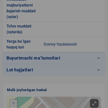
majburiyatlarni
bajarish muddati
(oylar)
To'lov muddati
(oylarda)
Yerga bo`lgan
Doimiy foydalanish
huquq turi
keyboard_arrow_down
Buyurtmachi ma’lumotlari
keyboard_arrow_down
Lot hujjatlari
Mulk joylashgan hudud
+