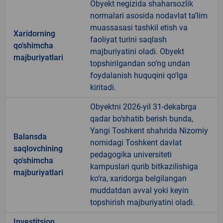
Obyekt negizida shaharsozlik
normalari asosida nodavlat ta’lim
muassasasi tashkil etish va
Xaridorning
faoliyat turini saqlash
qo'shimcha
majburiyatini oladi. Obyekt
majburiyatlari
topshirilgandan so‘ng undan
foydalanish huquqini qo'lga
kiritadi.
Obyektni 2026-yil 31-dekabrga
qadar bo‘shatib berish bunda,
Yangi Toshkent shahrida Nizomiy
Balansda
nomidagi Toshkent davlat
saqlovchining
pedagogika universiteti
qo'shimcha
kampuslari qurib bitkazilishiga
majburiyatlari
ko‘ra, xaridorga belgilangan
muddatdan avval yoki keyin
topshirish majburiyatini oladi.
Investitsion