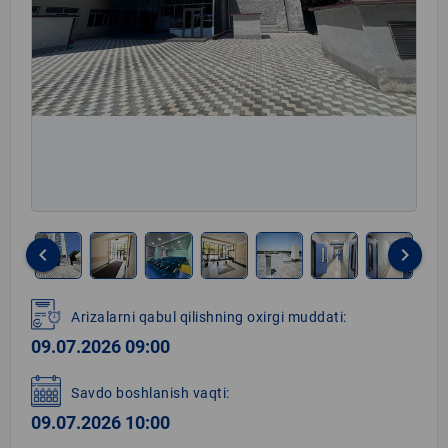
keyboard_arrow_left
keyboard_arrow_right
Item
1
Arizalarni qabul qilishning oxirgi muddati:
of
09.07.2026 09:00
8
Savdo boshlanish vaqti:
09.07.2026 10:00