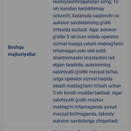
rasmiylashtirilganidan so‘ng, 10
ish kunidan kechiktirmay
sotuvchi, balansda saqlovchi va
auksion savdolarining g‘olib
o‘rtasida tuziladi. Agar auksion
g‘olibi 5 ish kuni ichida operator
xizmat haqiga yetarli mablag‘larni
Boshqa
to‘lamagan yoki oldi-sotdi
majburiyatlar
shartnomasini imzolashni rad
etgan taqdirda, auksionning
salohiyatli g‘olibi mavjud bo‘lsa,
unga operator xizmat haqida
yetarli mablag‘larni to‘lash uchun
5 ish kunlik muddat beriladi. Agar
salohiyatli g‘olib mazkur
mablag‘ni to‘lamaganda yoxud
mavjud bo‘lmaganda, takroriy
auksion savdolariga chiqariladi.