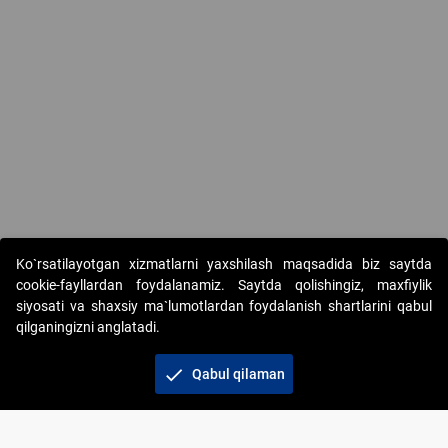
Ko`rsatilayotgan xizmatlarni yaxshilash maqsadida biz saytda
cookie-fayllardan foydalanamiz. Saytda qolishingiz, maxfiylik
siyosati va shaxsiy ma`lumotlardan foydalanish shartlarini qabul
qilganingizni anglatadi.
Copyright © 2017-2026. "Elektron onlayn-auksionlarni
tashkil etish" AJ. Barcha huquqlar himoyalangan
check
Qabul qilaman