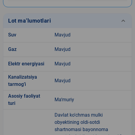
keyboard_arrow_down
Lot ma’lumotlari
Suv
Mavjud
Gaz
Mavjud
Elektr energiyasi
Mavjud
Kanalizatsiya
Mavjud
tarmogʼi
Аsosiy faoliyat
Ma‘muriy
turi
Davlat ko'chmas mulki
obyektining oldi-sotdi
shartnomasi bayonnoma