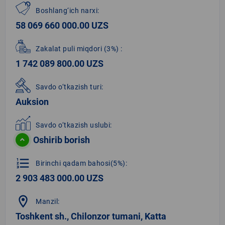
Boshlang‘ich narxi:
58 069 660 000.00 UZS
Zakalat puli miqdori
(3%)
:
1 742 089 800.00 UZS
Savdo o‘tkazish turi:
Auksion
Savdo o‘tkazish uslubi:
Oshirib borish
format_list_numbered
Birinchi qadam bahosi(5%):
2 903 483 000.00 UZS
location_on
Manzil:
Toshkent sh., Chilonzor tumani, Katta