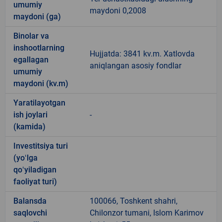
umumiy
maydoni 0,2008
maydoni (ga)
Binolar va
inshootlarning
Hujjatda: 3841 kv.m. Xatlovda
egallagan
aniqlangan asosiy fondlar
umumiy
maydoni (kv.m)
Yaratilayotgan
ish joylari
-
(kamida)
Investitsiya turi
(yoʻlga
qoʻyiladigan
faoliyat turi)
Balansda
100066, Toshkent shahri,
saqlovchi
Chilonzor tumani, Islom Karimov