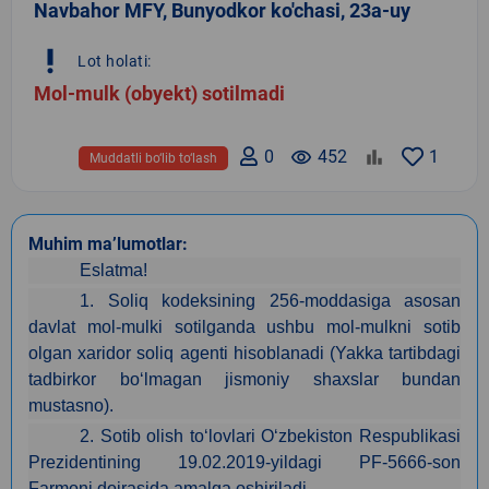
Navbahor MFY, Bunyodkor ko'chasi, 23a-uy
priority_high
Lot holati:
Mol-mulk (obyekt) sotilmadi
0
remove_red_eye
452
1
Muddatli bo‘lib to‘lash
Muhim ma’lumotlar:
Eslatma!
1. Soliq kodeksining 256-moddasiga asosan
davlat mol-mulki sotilganda ushbu mol-mulkni sotib
olgan xaridor soliq agenti hisoblanadi (Yakka tartibdagi
tadbirkor bo‘lmagan jismoniy shaxslar bundan
mustasno).
2. Sotib olish to‘lovlari O‘zbekiston Respublikasi
Prezidentining 19.02.2019-yildagi PF-5666-son
Farmoni doirasida amalga oshiriladi.