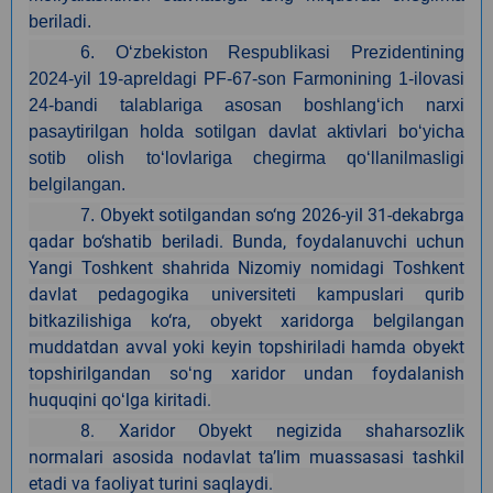
beriladi.
6. O‘zbekiston Respublikasi Prezidentining
2024-yil 19-apreldagi PF-67-son Farmonining 1-ilovasi
24-bandi talablariga asosan boshlang‘ich narxi
pasaytirilgan holda sotilgan davlat aktivlari bo‘yicha
sotib olish to‘lovlariga chegirma qo‘llanilmasligi
belgilangan.
Obyekt sotilgandan so‘ng 2026-yil 31-dekabrga
7.
qadar bo‘shatib beriladi. Bunda, foydalanuvchi uchun
Yangi Toshkent shahrida Nizomiy nomidagi Toshkent
davlat pedagogika universiteti kampuslari qurib
bitkazilishiga ko‘ra, obyekt xaridorga belgilangan
muddatdan avval yoki keyin topshiriladi hamda obyekt
topshirilgandan soʻng xaridor undan foydalanish
huquqini qoʻlga kiritadi.
8.
Xaridor Obyekt negizida shaharsozlik
normalari asosida nodavlat ta’lim muassasasi tashkil
etadi va faoliyat turini saqlaydi.