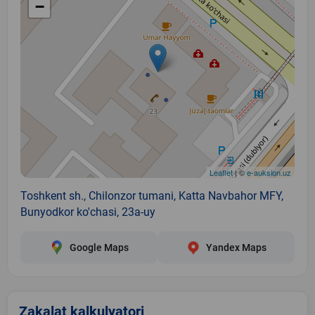
−
Leaflet
| ©
e-auksion.uz
Toshkent sh., Chilonzor tumani, Katta Navbahor MFY,
Bunyodkor ko'chasi, 23a-uy
Google Maps
Yandex Maps
Zakalat kalkulyatori