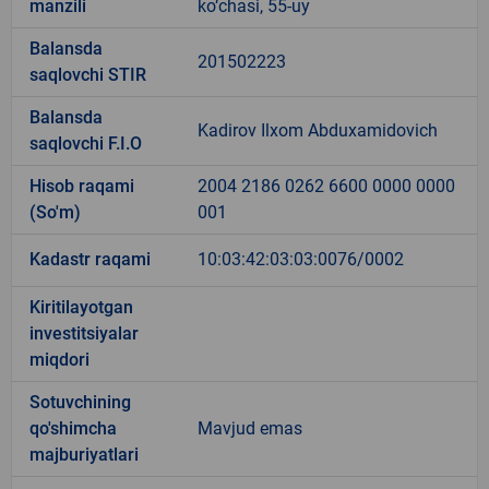
manzili
ko‘chasi, 55-uy
Balansda
201502223
saqlovchi STIR
Balansda
Kadirov Ilxom Abduxamidovich
saqlovchi F.I.O
Hisob raqami
2004 2186 0262 6600 0000 0000
(So'm)
001
Kadastr raqami
10:03:42:03:03:0076/0002
Kiritilayotgan
investitsiyalar
miqdori
Sotuvchining
qo'shimcha
Mavjud emas
majburiyatlari