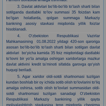
3. Davlat aktivlari bo‘lib-bo‘lib to‘lash sharti bilan
sotilganda dastlabki to‘lov summasi 35 foizdan kam
bo‘lgan holatlarda, qolgan summaga Markaziy
bankning asosiy stavkasi miqdorida yillik foizlar
hisoblanadi.
4. O‘zbekiston Respublikasi Vazirlar
Mahkamasining 01.08.2022 yildagi 420-son qaroriga
asosan bo‘lib-bo‘lib to‘lash sharti bilan sotilgan davlat
aktivlari bo‘yicha kamida 35 foiz miqdoridagi dastlabki
to‘lovni bir yo‘la amalga oshirgan xaridorlarga mazkur
davlat aktivini kredit ta’minoti sifatida garovga qo‘yish
huquqi beriladi.
5. Agar xaridor oldi-sotdi shartnomasi tuzilgan
kundan boshlab bir oy ichida sotib olish to‘lovlarini to‘liq
amalga oshirsa, sotib olish to‘lovlari summasidan oldi-
sotdi shartnomasi tuzilgan sanadagi O‘zbekiston
Respublikasi Markaziy bankining yillik qayta
moliyalashtirish stavkasiga teng miqdorda chegirma