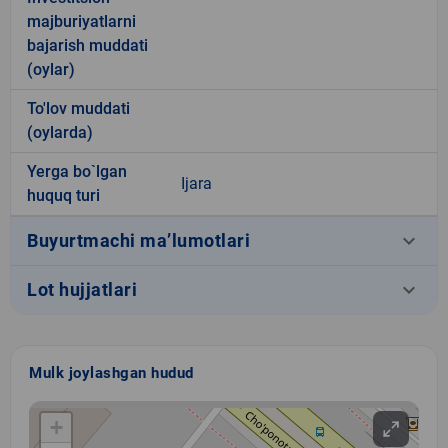
majburiyatlarni
bajarish muddati
(oylar)
To'lov muddati
(oylarda)
Yerga bo`lgan
Ijara
huquq turi
keyboard_arrow_down
Buyurtmachi ma’lumotlari
keyboard_arrow_down
Lot hujjatlari
Mulk joylashgan hudud
+