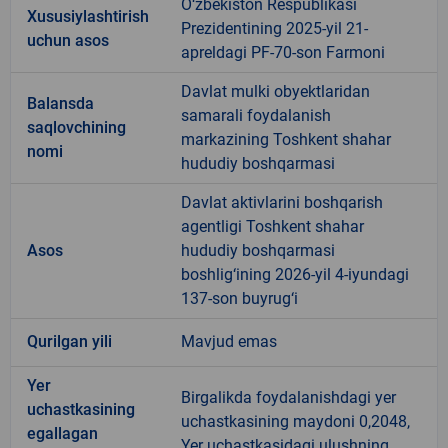
O‘zbekiston Respublikasi
Xususiylashtirish
Prezidentining 2025-yil 21-
uchun asos
apreldagi PF-70-son Farmoni
Davlat mulki obyektlaridan
Balansda
samarali foydalanish
saqlovchining
markazining Toshkent shahar
nomi
hududiy boshqarmasi
Davlat aktivlarini boshqarish
agentligi Toshkent shahar
Asos
hududiy boshqarmasi
boshlig‘ining 2026-yil 4-iyundagi
137-son buyrug‘i
Qurilgan yili
Mavjud emas
Yer
Birgalikda foydalanishdagi yer
uchastkasining
uchastkasining maydoni 0,2048,
egallagan
Yer uchastkasidagi ulushning