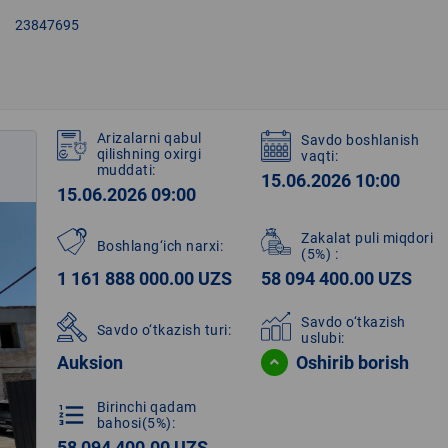
right
23847695
Arizalarni qabul
Savdo boshlanish
qilishning oxirgi
vaqti:
muddati:
15.06.2026 10:00
15.06.2026 09:00
Zakalat puli miqdori
Boshlang‘ich narxi:
(5%)
:
1 161 888 000.00 UZS
58 094 400.00 UZS
Savdo o‘tkazish
Savdo o‘tkazish turi:
uslubi:
Auksion
Oshirib borish
Birinchi qadam
format_list_numbered
bahosi(5%):
58 094 400.00 UZS