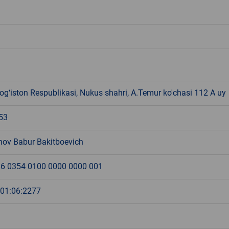
g‘iston Respublikasi, Nukus shahri, A.Temur ko'chasi 112 A uy
53
ov Babur Bakitboevich
6 0354 0100 0000 0000 001
:01:06:2277