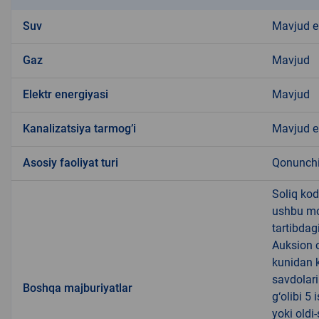
Suv
Mavjud 
Gaz
Mavjud
Elektr energiyasi
Mavjud
Kanalizatsiya tarmogʼi
Mavjud 
Аsosiy faoliyat turi
Qonunchil
Soliq ko
ushbu mol
tartibdag
Auksion o
kunidan k
savdolari
Boshqa majburiyatlar
g‘olibi 5
yoki oldi