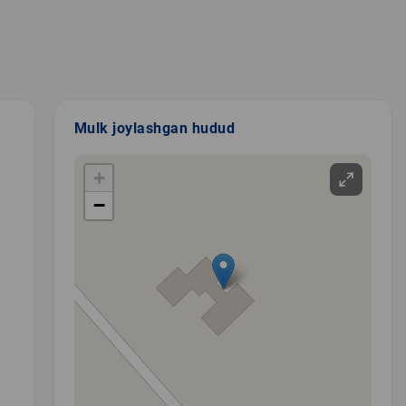
Mulk joylashgan hudud
+
−