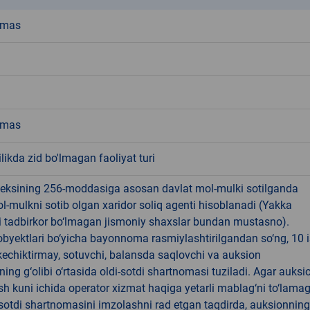
emas
emas
ikda zid bo'lmagan faoliyat turi
deksining 256-moddasiga asosan davlat mol-mulki sotilganda
-mulkni sotib olgan xaridor soliq agenti hisoblanadi (Yakka
i tadbirkor bo‘lmagan jismoniy shaxslar bundan mustasno).
byektlari bo‘yicha bayonnoma rasmiylashtirilgandan so‘ng, 10 
echiktirmay, sotuvchi, balansda saqlovchi va auksion
ning g‘olibi o‘rtasida oldi-sotdi shartnomasi tuziladi. Agar auksi
 ish kuni ichida operator xizmat haqiga yetarli mablag‘ni to‘lama
-sotdi shartnomasini imzolashni rad etgan taqdirda, auksionning