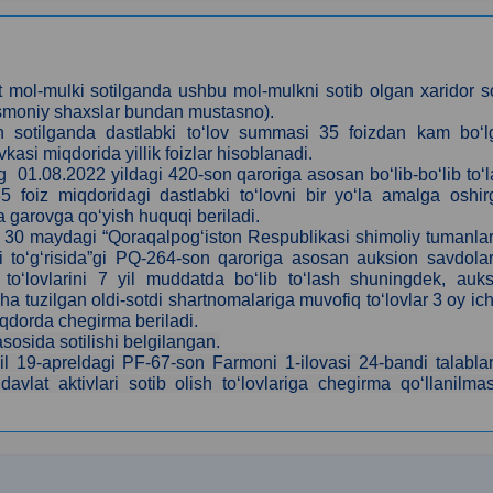
 mol-mulki sotilganda
ushbu mol-mulkni sotib olgan xaridor s
jismoniy shaxslar bundan mustasno).
bilan sotilganda dastlabki to‘lov summasi 35 foizdan kam bo‘
si miqdorida yillik foizlar hisoblanadi.
 01.08.2022 yildagi 420-son qaroriga asosan bo‘lib-bo‘lib to‘
35 foiz miqdoridagi dastlabki to‘lovni bir yo‘la amalga oshi
ida garovga qo‘yish huquqi beriladi.
l 30 maydagi “Qoraqalpog‘iston Respublikasi shimoliy tumanla
lari to‘g‘risida”gi PQ-264-son qaroriga asosan auksion savdola
 to‘lovlarini 7 yil muddatda bo‘lib to‘lash shuningdek, auk
ha tuzilgan oldi-sotdi shartnomalariga muvofiq to‘lovlar 3 oy ic
iqdorda chegirma beriladi.
sosida sotilishi belgilangan.
il 19-apreldagi PF-67-son Farmoni 1-ilovasi 24-bandi talabla
vlat aktivlari sotib olish to‘lovlariga chegirma qo‘llanilmas
k