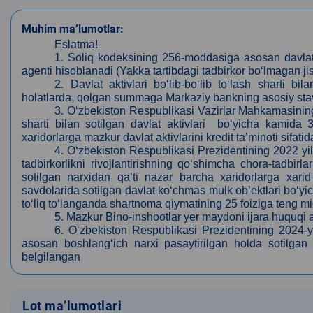
Muhim ma’lumotlar:
Eslatma!
1.
Soliq kodeksining 256-moddasiga asosan davlat
agenti hisoblanadi (Yakka tartibdagi tadbirkor bo‘lmagan 
2.
Davlat aktivlari bo‘lib-bo‘lib to‘lash sharti 
holatlarda, qolgan summaga Markaziy bankning asosiy stavka
3
. O‘zbekiston Respublikasi Vazirlar Mahkamasining
sharti bilan sotilgan davlat aktivlari bo‘yicha kamida 
xaridorlarga mazkur davlat aktivlarini kredit ta’minoti sifat
4
. O‘zbekiston Respublikasi Prezidentining 2022 yi
tadbirkorlikni rivojlantirishning qo‘shimcha chora-tadbir
sotilgan narxidan qa’ti nazar barcha xaridorlarga xarid
savdolarida sotilgan davlat ko‘chmas mulk ob’ektlari bo‘yic
to‘liq to‘langanda shartnoma qiymatining 25 foiziga teng m
5
.
Mazkur Bino-inshootlar yer maydoni ijara
huquqi a
6. O‘zbekiston Respublikasi Prezidentining 2024-y
asosan boshlang‘ich narxi pasaytirilgan holda sotilgan da
belgilangan
Lot ma’lumotlari