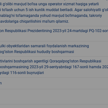
li g‘olibi mavjud bo‘lsa unga operator xizmat haqiga yetarli
 to‘lash uchun 5 ish kunlik muddat beriladi. Agar salohiyatli g‘ol
ablag‘ni to‘lamaganda yohud mavjud bo‘lmaganda, takroriy
avdolariga chiqarilishini ma'lum qilamiz.
on Respublikasi Prezidentining 2023-yil 24-martdagi PQ-102-so
ulki obyektlaridan samarali foydalanish markazining
og‘iston Respublikasi hududiy boshqarmasi
tivlarini boshqarish agentligi Qoraqalpog‘iston Respublikasi
boshqarmasining 2023-yil 29-sentyabrdagi 167-sonli hamda 20
ydagi 116-sonli buyruqlari
m