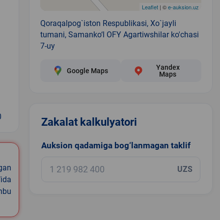
Leaflet
| ©
e-auksion.uz
Qoraqalpog`iston Respublikasi, Xo`jayli
tumani, Samanko‘l OFY Agartiwshilar ko'chasi
7-uy
Yandex
Google Maps
Maps
0
Zakalat kalkulyatori
Auksion qadamiga bog‘lanmagan taklif
igan
UZS
ida
shbu