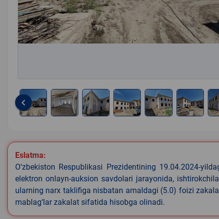
keyboard_arrow_left
Item
1
of
7
Eslatma:
O‘zbekiston Respublikasi Prezidentining 19.04.2024-yild
elektron onlayn-auksion savdolari jarayonida, ishtirokchi
ularning narx taklifiga nisbatan amaldagi (5.0) foizi zaka
mablag‘lar zakalat sifatida hisobga olinadi.