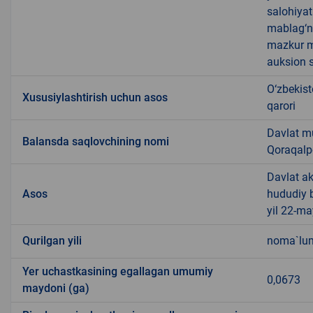
salohiyat
mablag‘ni
mazkur m
auksion s
O‘zbekist
Xususiylashtirish uchun asos
qarori
Davlat m
Balansda saqlovchining nomi
Qoraqalp
Davlat ak
Asos
hududiy 
yil 22-ma
Qurilgan yili
noma`lu
Yer uchastkasining egallagan umumiy
0,0673
maydoni (ga)