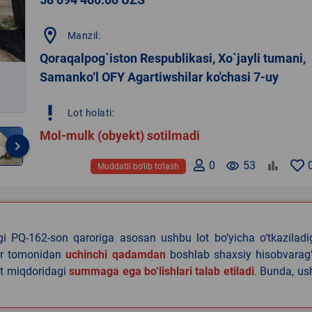
location_on
Manzil:
Qoraqalpog`iston Respublikasi, Xo`jayli tumani,
Samanko‘l OFY Agartiwshilar ko'chasi 7-uy
priority_high
Lot holati:
Mol-mulk (obyekt) sotilmadi
keyboard_arrow_right
0
remove_red_eye
53
Muddatli bo‘lib to‘lash
agi PQ-162-son qaroriga asosan ushbu lot bo‘yicha o‘tkazilad
lar tomonidan
uchinchi qadamdan
boshlab shaxsiy hisobvarag‘
lat miqdoridagi
summaga ega bo‘lishlari talab etiladi
. Bunda, u