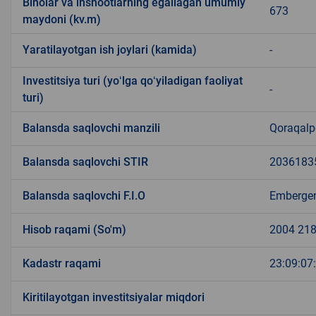
Binolar va inshootlarning egallagan umumiy
673
maydoni (kv.m)
Yaratilayotgan ish joylari (kamida)
-
Investitsiya turi (yoʻlga qoʻyiladigan faoliyat
-
turi)
Balansda saqlovchi manzili
Qoraqalpo
Balansda saqlovchi STIR
2036183
Balansda saqlovchi F.I.O
Embergen
Hisob raqami (So'm)
2004 218
Kadastr raqami
23:09:07
Kiritilayotgan investitsiyalar miqdori