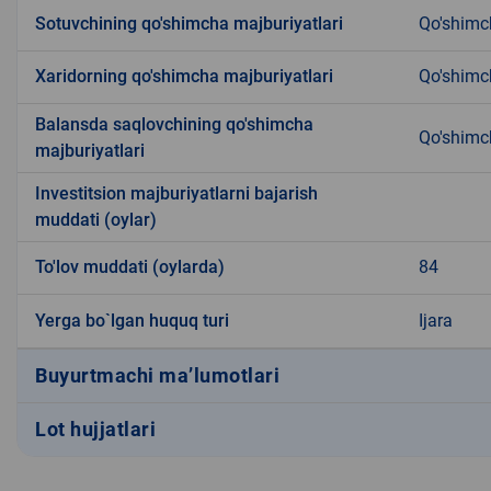
Sotuvchining qo'shimcha majburiyatlari
Qo'shimc
Xaridorning qo'shimcha majburiyatlari
Qo'shimc
Balansda saqlovchining qo'shimcha
Qo'shimc
majburiyatlari
Investitsion majburiyatlarni bajarish
muddati (oylar)
To'lov muddati (oylarda)
84
Yerga bo`lgan huquq turi
Ijara
Buyurtmachi ma’lumotlari
Lot hujjatlari