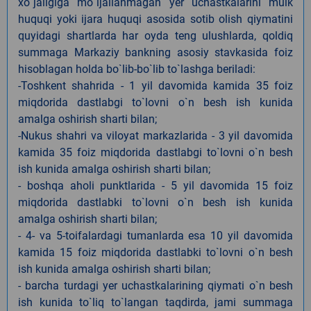
xo`jaligiga mo`ljallanmagan yer uchastkalarini mulk
huquqi yoki ijara huquqi asosida sotib olish qiymatini
quyidagi shartlarda har oyda teng ulushlarda, qoldiq
summaga Markaziy bankning asosiy stavkasida foiz
hisoblagan holda bo`lib-bo`lib to`lashga beriladi:
-Toshkent shahrida - 1 yil davomida kamida 35 foiz
miqdorida dastlabgi to`lovni o`n besh ish kunida
amalga oshirish sharti bilan;
-Nukus shahri va viloyat markazlarida - 3 yil davomida
kamida 35 foiz miqdorida dastlabgi to`lovni o`n besh
ish kunida amalga oshirish sharti bilan;
- boshqa aholi punktlarida - 5 yil davomida 15 foiz
miqdorida dastlabki to`lovni o`n besh ish kunida
amalga oshirish sharti bilan;
- 4- va 5-toifalardagi tumanlarda esa 10 yil davomida
kamida 15 foiz miqdorida dastlabki to`lovni o`n besh
ish kunida amalga oshirish sharti bilan;
- barcha turdagi yer uchastkalarining qiymati o`n besh
ish kunida to`liq to`langan taqdirda, jami summaga