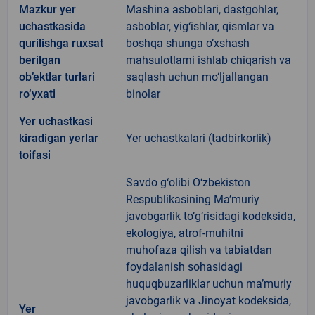
Mazkur yer
Mashina asboblari, dastgohlar,
uchastkasida
asboblar, yig‘ishlar, qismlar va
qurilishga ruxsat
boshqa shunga o‘xshash
berilgan
mahsulotlarni ishlab chiqarish va
ob’ektlar turlari
saqlash uchun mo‘ljallangan
ro‘yxati
binolar
Yer uchastkasi
kiradigan yerlar
Yer uchastkalari (tadbirkorlik)
toifasi
Savdo g‘olibi O‘zbekiston
Respublikasining Ma’muriy
javobgarlik to‘g‘risidagi kodeksida,
ekologiya, atrof-muhitni
muhofaza qilish va tabiatdan
foydalanish sohasidagi
huquqbuzarliklar uchun ma’muriy
javobgarlik va Jinoyat kodeksida,
Yer