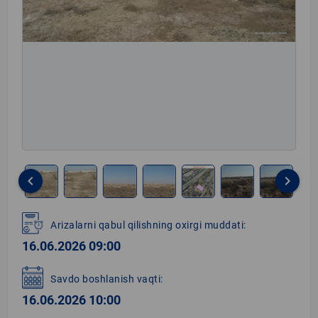
keyboard_arrow_left
keyboard_arrow_right
Item
1
Arizalarni qabul qilishning oxirgi muddati:
of
16.06.2026 09:00
8
Savdo boshlanish vaqti:
16.06.2026 10:00