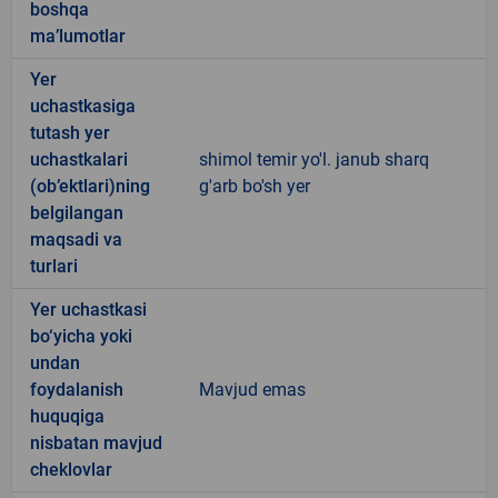
boshqa
ma’lumotlar
Yer
uchastkasiga
tutash yer
uchastkalari
shimol temir yo'l. janub sharq
(ob’ektlari)ning
g'arb bo'sh yer
belgilangan
maqsadi va
turlari
Yer uchastkasi
bo‘yicha yoki
undan
foydalanish
Mavjud emas
huquqiga
nisbatan mavjud
cheklovlar