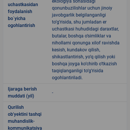
ekologiya sohasidagi
uchastkasidan
qonunbuzilishlar uchun jinoiy
foydalanish
javobgarlik belgilanganligi
bo`yicha
to‘g‘risida, shu jumladan er
ogohlantirish
uchastkasi huhudidagi daraxtlar,
butalar, boshqa o‘simliklar va
nihollarni qonunga xilof ravishda
kesish, kundakov qilish,
shikastlantirish, yo‘q qilish yoki
boshqa joyga ko‘chirib o‘tkazish
taqiqlanganligi to‘g‘risida
ogohlantiriladi.
Ijaraga berish
-
muddati (yil)
Qurilish
ob'yektini tashqi
muhandislik-
kommunikatsiya