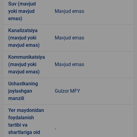
Suv (mavjud
yoki mavjud
Mavjud emas
emas)
Kanalizatsiya
(mavjud yoki
Mavjud emas
mavjud emas)
Kommunikatsiya
(mavjud yoki
Mavjud emas
mavjud emas)
Uchastkaning
joylashgan
Gulzor MFY
manzili
Yer maydonidan
foydalanish
tartibi va
-
shartlariga oid