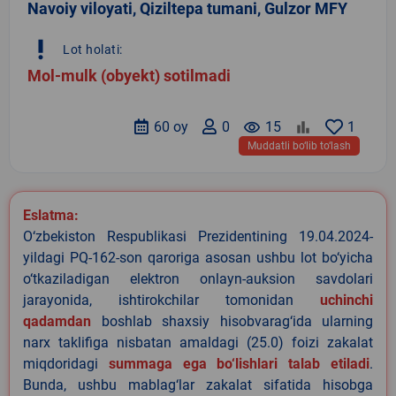
Navoiy viloyati, Qiziltepa tumani, Gulzor MFY
priority_high
Lot holati:
Mol-mulk (obyekt) sotilmadi
60 oy
0
remove_red_eye
15
1
Muddatli bo‘lib to‘lash
Eslatma:
O‘zbekiston Respublikasi Prezidentining 19.04.2024-
yildagi PQ-162-son qaroriga asosan ushbu lot bo‘yicha
o‘tkaziladigan elektron onlayn-auksion savdolari
jarayonida, ishtirokchilar tomonidan
uchinchi
qadamdan
boshlab shaxsiy hisobvarag‘ida ularning
narx taklifiga nisbatan amaldagi (25.0) foizi zakalat
miqdoridagi
summaga ega bo‘lishlari talab etiladi
.
Bunda, ushbu mablag‘lar zakalat sifatida hisobga