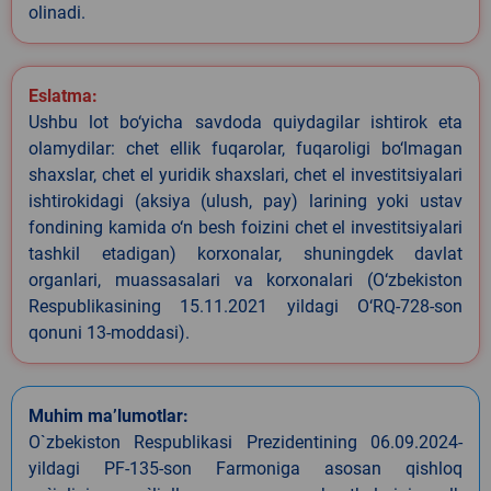
olinadi.
Eslatma:
Ushbu lot bo‘yicha savdoda quiydagilar ishtirok eta
olamydilar: chet ellik fuqarolar, fuqaroligi bo‘lmagan
shaxslar, chet el yuridik shaxslari, chet el investitsiyalari
ishtirokidagi (aksiya (ulush, pay) larining yoki ustav
fondining kamida o‘n besh foizini chet el investitsiyalari
tashkil etadigan) korxonalar, shuningdek davlat
organlari, muassasalari va korxonalari (O‘zbekiston
Respublikasining 15.11.2021 yildagi O‘RQ-728-son
qonuni 13-moddasi).
Muhim ma’lumotlar:
O`zbekiston Respublikasi Prezidentining 06.09.2024-
yildagi PF-135-son Farmoniga asosan qishloq