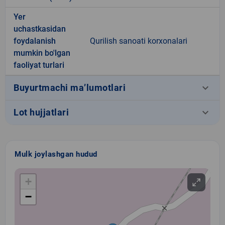
Yer
uchastkasidan
foydalanish
Qurilish sanoati korxonalari
mumkin bo'lgan
faoliyat turlari
keyboard_arrow_down
Buyurtmachi ma’lumotlari
keyboard_arrow_down
Lot hujjatlari
Mulk joylashgan hudud
+
−