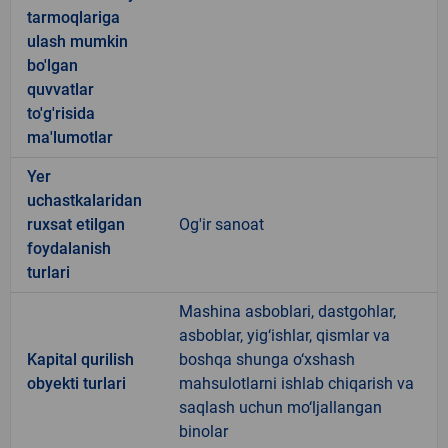
tarmoqlariga
ulash mumkin
bo'lgan
quvvatlar
to'g'risida
ma'lumotlar
Yer
uchastkalaridan
ruxsat etilgan
Og'ir sanoat
foydalanish
turlari
Mashina asboblari, dastgohlar,
asboblar, yig‘ishlar, qismlar va
Kapital qurilish
boshqa shunga o‘xshash
obyekti turlari
mahsulotlarni ishlab chiqarish va
saqlash uchun mo‘ljallangan
binolar