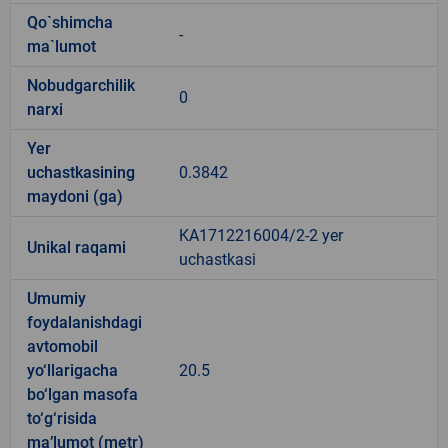
Qo`shimcha
-
ma`lumot
Nobudgarchilik
0
narxi
Yer
uchastkasining
0.3842
maydoni (ga)
KA1712216004/2-2 yer
Unikal raqami
uchastkasi
Umumiy
foydalanishdagi
avtomobil
yo‘llarigacha
20.5
bo‘lgan masofa
to‘g‘risida
ma’lumot (metr)