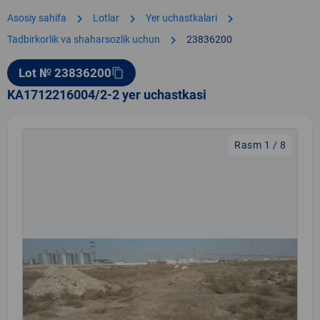
chevron_right
chevron_right
chevron_right
Asosiy sahifa
Lotlar
Yer uchastkalari
chevron_right
Tadbirkorlik va shaharsozlik uchun
23836200
Lot № 23836200
content_copy
KA1712216004/2-2 yer uchastkasi
Rasm 1 / 8