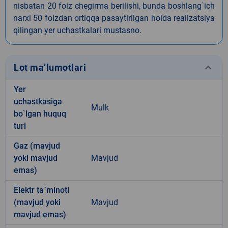
nisbatan 20 foiz chegirma berilishi, bunda boshlang`ich
narxi 50 foizdan ortiqqa pasaytirilgan holda realizatsiya
qilingan yer uchastkalari mustasno.
keyboard_arrow_down
Lot ma’lumotlari
Yer
uchastkasiga
Mulk
bo`lgan huquq
turi
Gaz (mavjud
yoki mavjud
Mavjud
emas)
Elektr ta`minoti
(mavjud yoki
Mavjud
mavjud emas)