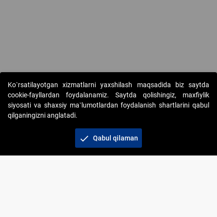
Ko`rsatilayotgan xizmatlarni yaxshilash maqsadida biz saytda
cookie-fayllardan foydalanamiz. Saytda qolishingiz, maxfiylik
siyosati va shaxsiy ma`lumotlardan foydalanish shartlarini qabul
qilganingizni anglatadi.
Copyright © 2017-2026. "Elektron onlayn-auksionlarni
tashkil etish" AJ. Barcha huquqlar himoyalangan
check
Qabul qilaman
To‘lov usullari