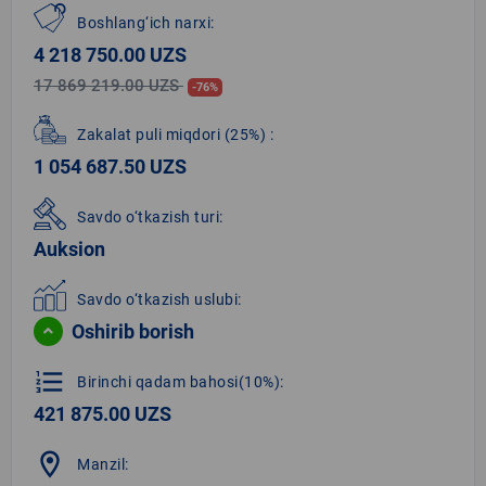
Boshlang‘ich narxi:
4 218 750.00 UZS
17 869 219.00 UZS
-76%
Zakalat puli miqdori
(25%)
:
1 054 687.50 UZS
Savdo o‘tkazish turi:
Auksion
Savdo o‘tkazish uslubi:
Oshirib borish
format_list_numbered
Birinchi qadam bahosi(10%):
421 875.00 UZS
location_on
Manzil: