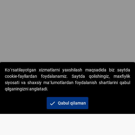
Copyright © 2017-2026. "Elektron onlayn-auksionlarni tashkil etish"
Ko`rsatilayotgan xizmatlarni yaxshilash maqsadida biz saytda
AJ. Barcha huquqlar himoyalangan
cookie-fayllardan foydalanamiz. Saytda qolishingiz, maxfiylik
siyosati va shaxsiy ma`lumotlardan foydalanish shartlarini qabul
qilganingizni anglatadi.
check
Qabul qilaman
+998 71 202-21-11
Veb-saytdagi axborot materiallaridan boshqa
shaxslar foydalanganda jamiyatning korporativ veb-