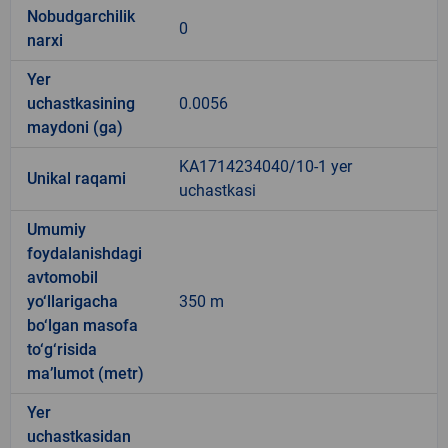
Nobudgarchilik
0
narxi
Yer
uchastkasining
0.0056
maydoni (ga)
KA1714234040/10-1 yer
Unikal raqami
uchastkasi
Umumiy
foydalanishdagi
avtomobil
yo‘llarigacha
350 m
bo‘lgan masofa
to‘g‘risida
ma’lumot (metr)
Yer
uchastkasidan