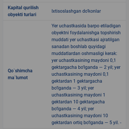
Kapital qurilish
Ixtisoslashgan do‘konlar
obyekti turlari
Yer uchastkasida barpo etiladigan
obyektni foydalanishga topshirish
muddati yer uchastkasi ajratilgan
sanadan boshlab quyidagi
muddatlardan oshmasligi kerak:
yer uchastkasining maydoni 0,1
gektargacha bo‘lganda — 2 yil; yer
Qo`shimcha
uchastkasining maydoni 0,1
ma`lumot
gektardan 1 gektargacha
bo‘lganda — 3 yil; yer
uchastkasining maydoni 1
gektardan 10 gektargacha
bo‘lganda — 4 yil; yer
uchastkasining maydoni 10
gektardan ortiq bo‘lganda — 5 yil. -