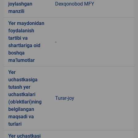
joylashgan
Dexqonobod MFY
manzili
Yer maydonidan
foydalanish
tartibi va
-
shartlariga oid
boshqa
ma’lumotlar
Yer
uchastkasiga
tutash yer
uchastkalari
Turar-joy
(ob’ektlari)ning
belgilangan
maqsadi va
turlari
Yer uchastkasi