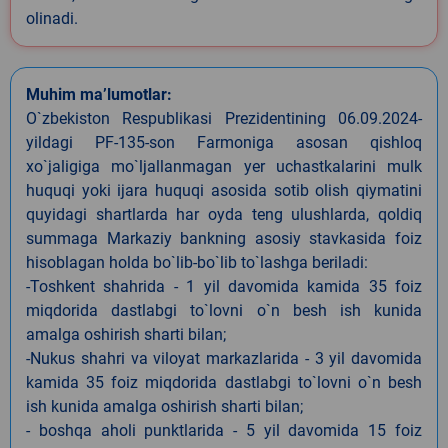
olinadi.
Muhim ma’lumotlar:
O`zbekiston Respublikasi Prezidentining 06.09.2024-
yildagi PF-135-son Farmoniga asosan qishloq
xo`jaligiga mo`ljallanmagan yer uchastkalarini mulk
huquqi yoki ijara huquqi asosida sotib olish qiymatini
quyidagi shartlarda har oyda teng ulushlarda, qoldiq
summaga Markaziy bankning asosiy stavkasida foiz
hisoblagan holda bo`lib-bo`lib to`lashga beriladi:
-Toshkent shahrida - 1 yil davomida kamida 35 foiz
miqdorida dastlabgi to`lovni o`n besh ish kunida
amalga oshirish sharti bilan;
-Nukus shahri va viloyat markazlarida - 3 yil davomida
kamida 35 foiz miqdorida dastlabgi to`lovni o`n besh
ish kunida amalga oshirish sharti bilan;
- boshqa aholi punktlarida - 5 yil davomida 15 foiz