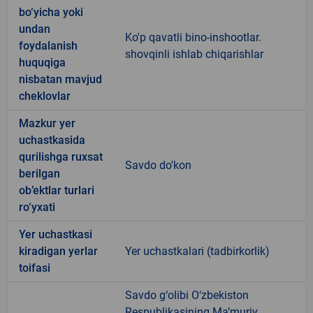
bo‘yicha yoki
undan
Ko'p qavatli bino-inshootlar.
foydalanish
shovqinli ishlab chiqarishlar
huquqiga
nisbatan mavjud
cheklovlar
Mazkur yer
uchastkasida
qurilishga ruxsat
Savdo do'kon
berilgan
ob’ektlar turlari
ro‘yxati
Yer uchastkasi
kiradigan yerlar
Yer uchastkalari (tadbirkorlik)
toifasi
Savdo g‘olibi O‘zbekiston
Respublikasining Ma’muriy