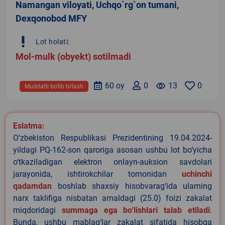
Namangan viloyati, Uchqo`rg`on tumani,
Dexqonobod MFY
priority_high
Lot holati:
Mol-mulk (obyekt) sotilmadi
60 oy
0
remove_red_eye
13
0
Muddatli bo‘lib to‘lash
Eslatma:
O‘zbekiston Respublikasi Prezidentining 19.04.2024-
yildagi PQ-162-son qaroriga asosan ushbu lot bo‘yicha
o‘tkaziladigan elektron onlayn-auksion savdolari
jarayonida, ishtirokchilar tomonidan
uchinchi
qadamdan
boshlab shaxsiy hisobvarag‘ida ularning
narx taklifiga nisbatan amaldagi (25.0) foizi zakalat
miqdoridagi
summaga ega bo‘lishlari talab etiladi
.
Bunda, ushbu mablag‘lar zakalat sifatida hisobga