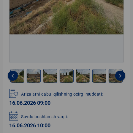
keyboard_arrow_left
keyboard_arrow_right
Item
1
Arizalarni qabul qilishning oxirgi muddati:
of
16.06.2026 09:00
8
Savdo boshlanish vaqti:
16.06.2026 10:00