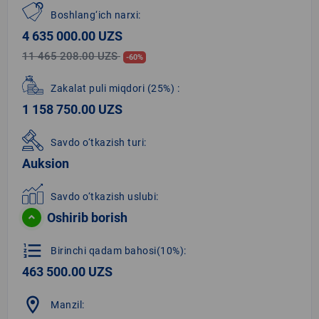
Boshlang‘ich narxi:
4 635 000.00 UZS
11 465 208.00 UZS
-60%
Zakalat puli miqdori
(25%)
:
1 158 750.00 UZS
Savdo o‘tkazish turi:
Auksion
Savdo o‘tkazish uslubi:
Oshirib borish
format_list_numbered
Birinchi qadam bahosi(10%):
463 500.00 UZS
location_on
Manzil: