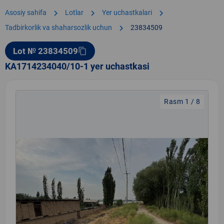
chevron_right
chevron_right
chevron_right
Asosiy sahifa
Lotlar
Yer uchastkalari
chevron_right
Tadbirkorlik va shaharsozlik uchun
23834509
Lot № 23834509
content_copy
KA1714234040/10-1 yer uchastkasi
Rasm 1 / 8