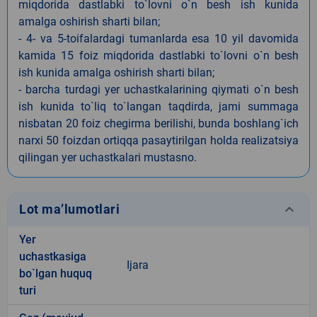
miqdorida dastlabki to`lovni o`n besh ish kunida
amalga oshirish sharti bilan;
- 4- va 5-toifalardagi tumanlarda esa 10 yil davomida
kamida 15 foiz miqdorida dastlabki to`lovni o`n besh
ish kunida amalga oshirish sharti bilan;
- barcha turdagi yer uchastkalarining qiymati o`n besh
ish kunida to`liq to`langan taqdirda, jami summaga
nisbatan 20 foiz chegirma berilishi, bunda boshlang`ich
narxi 50 foizdan ortiqqa pasaytirilgan holda realizatsiya
qilingan yer uchastkalari mustasno.
keyboard_arrow_down
Lot ma’lumotlari
Yer
uchastkasiga
Ijara
bo`lgan huquq
turi