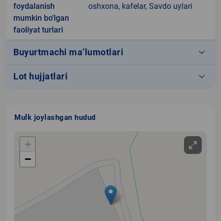
foydalanish
oshxona, kafelar, Savdo uylari
mumkin bo'lgan
faoliyat turlari
keyboard_arrow_down
Buyurtmachi ma’lumotlari
keyboard_arrow_down
Lot hujjatlari
Mulk joylashgan hudud
+
−