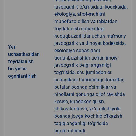
javobgarlik to‘g‘risidagi kodeksida,
ekologiya, atrof-muhitni
muhofaza qilish va tabiatdan
foydalanish sohasidagi
huquqbuzarliklar uchun ma’muriy
javobgarlik va Jinoyat kodeksida,
Yer
ekologiya sohasidagi
uchastkasidan
qonunbuzilishlar uchun jinoiy
foydalanish
javobgarlik belgilanganligi
bo`yicha
to‘g‘risida, shu jumladan er
ogohlantirish
uchastkasi huhudidagi daraxtlar,
butalar, boshqa o‘simliklar va
nihollarni qonunga xilof ravishda
kesish, kundakov qilish,
shikastlantirish, yo‘q qilish yoki
boshqa joyga ko‘chirib o‘tkazish
taqiqlanganligi to‘g‘risida
ogohlantiriladi.