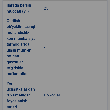
Ijaraga berish
25
muddati (yil)
Qurilish
ob'yektini tashqi
muhandislik-
kommunikatsiya
tarmoqlariga
-
ulash mumkin
bo'lgan
quvvatlar
to'g'risida
ma'lumotlar
Yer
uchastkalaridan
ruxsat etilgan
Do'konlar
foydalanish
turlari