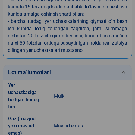
kamida 15 foiz miqdorida dastlabki toʻlovni oʻn besh ish
kunida amalga oshirish sharti bilan;
- barcha turdagi yer uchastkalarining qiymati oʻn besh
ish kunida toʻliq toʻlangan taqdirda, jami summaga
nisbatan 20 foiz chegirma berilishi, bunda boshlangʻich
narxi 50 foizdan ortiqqa pasaytirilgan holda realizatsiya
qilingan yer uchastkalari mustasno.
keyboard_arrow_down
Lot ma’lumotlari
Yer
uchastkasiga
Mulk
bo`lgan huquq
turi
Gaz (mavjud
yoki mavjud
Mavjud emas
emas)