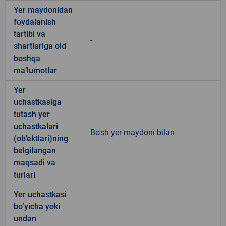
Yer maydonidan
foydalanish
tartibi va
-
shartlariga oid
boshqa
ma’lumotlar
Yer
uchastkasiga
tutash yer
uchastkalari
Bo'sh yer maydoni bilan
(ob’ektlari)ning
belgilangan
maqsadi va
turlari
Yer uchastkasi
bo‘yicha yoki
undan