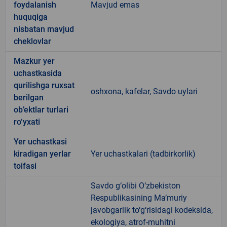
foydalanish
Mavjud emas
huquqiga
nisbatan mavjud
cheklovlar
Mazkur yer
uchastkasida
qurilishga ruxsat
oshxona, kafelar, Savdo uylari
berilgan
ob’ektlar turlari
ro‘yxati
Yer uchastkasi
kiradigan yerlar
Yer uchastkalari (tadbirkorlik)
toifasi
Savdo g‘olibi O‘zbekiston
Respublikasining Ma’muriy
javobgarlik to‘g‘risidagi kodeksida,
ekologiya, atrof-muhitni