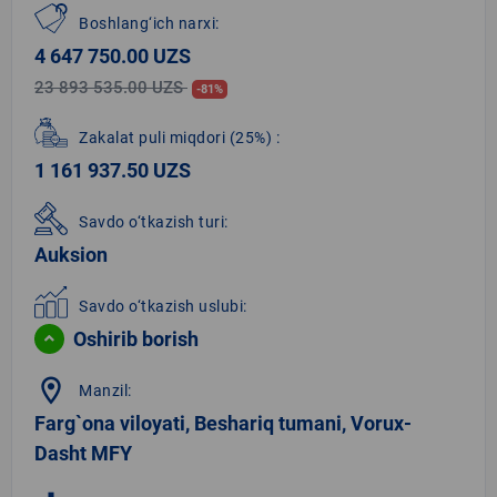
Boshlang‘ich narxi:
4 647 750.00 UZS
23 893 535.00 UZS
-81%
Zakalat puli miqdori
(25%)
:
1 161 937.50 UZS
Savdo o‘tkazish turi:
Auksion
Savdo o‘tkazish uslubi:
Oshirib borish
location_on
Manzil:
Farg`ona viloyati, Beshariq tumani, Vorux-
Dasht MFY