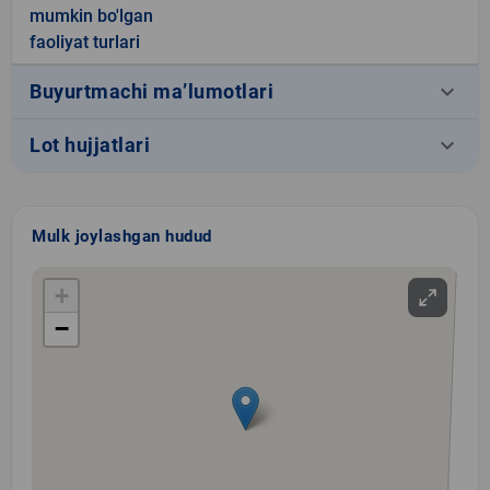
mumkin bo'lgan
faoliyat turlari
keyboard_arrow_down
Buyurtmachi ma’lumotlari
keyboard_arrow_down
Lot hujjatlari
Mulk joylashgan hudud
+
−