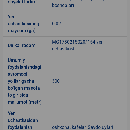
obyekti turlari
boshqalar)
Yer
uchastkasining
0.02
maydoni (ga)
MG1730215020/154 yer
Unikal raqami
uchastkasi
Umumiy
foydalanishdagi
avtomobil
yo‘llarigacha
300
bo‘lgan masofa
to‘g‘risida
ma’lumot (metr)
Yer
uchastkasidan
foydalanish
oshxona, kafelar, Savdo uylari