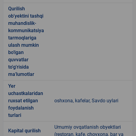
Qurilish
ob'yektini tashqi
muhandislik-
kommunikatsiya
tarmoqlariga
ulash mumkin
bo'lgan
quvvatlar
to'g'risida
ma'lumotlar
Yer
uchastkalaridan
ruxsat etilgan
oshxona, kafelar, Savdo uylari
foydalanish
turlari
Umumiy ovqatlanish obyektlari
Kapital qurilish
(restoran, kafe, choyxona, bar va