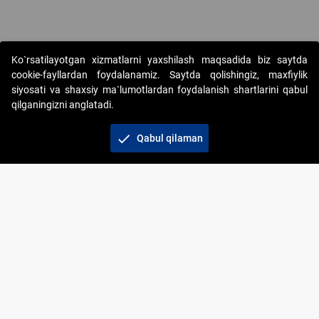
Ko`rsatilayotgan xizmatlarni yaxshilash maqsadida biz saytda
cookie-fayllardan foydalanamiz. Saytda qolishingiz, maxfiylik
siyosati va shaxsiy ma`lumotlardan foydalanish shartlarini qabul
qilganingizni anglatadi.
Copyright © 2017-2026. "Elektron onlayn-auksionlarni
tashkil etish" AJ. Barcha huquqlar himoyalangan
check
Qabul qilaman
To‘lov usullari