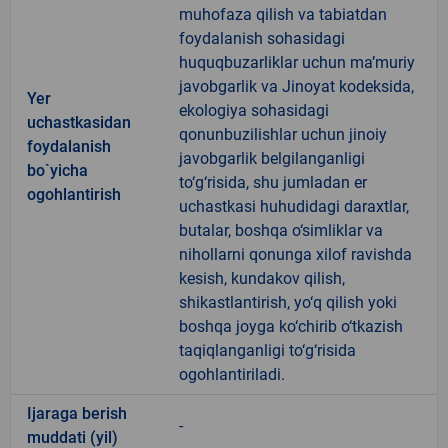
muhofaza qilish va tabiatdan
foydalanish sohasidagi
huquqbuzarliklar uchun ma’muriy
javobgarlik va Jinoyat kodeksida,
Yer
ekologiya sohasidagi
uchastkasidan
qonunbuzilishlar uchun jinoiy
foydalanish
javobgarlik belgilanganligi
bo`yicha
to‘g‘risida, shu jumladan er
ogohlantirish
uchastkasi huhudidagi daraxtlar,
butalar, boshqa o‘simliklar va
nihollarni qonunga xilof ravishda
kesish, kundakov qilish,
shikastlantirish, yo‘q qilish yoki
boshqa joyga ko‘chirib o‘tkazish
taqiqlanganligi to‘g‘risida
ogohlantiriladi.
Ijaraga berish
-
muddati (yil)