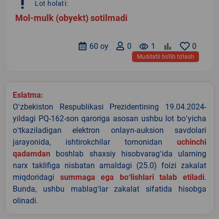
priority_high
Lot holati:
Mol-mulk (obyekt) sotilmadi
60 oy
0
remove_red_eye
1
0
Muddatli bo‘lib to‘lash
Eslatma:
Oʻzbekiston Respublikasi Prezidentining 19.04.2024-
yildagi PQ-162-son qaroriga asosan ushbu lot boʻyicha
oʻtkaziladigan elektron onlayn-auksion savdolari
jarayonida, ishtirokchilar tomonidan
uchinchi
qadamdan
boshlab shaxsiy hisobvaragʻida ularning
narx taklifiga nisbatan amaldagi (25.0) foizi zakalat
miqdoridagi
summaga ega boʻlishlari talab etiladi
.
Bunda, ushbu mablagʻlar zakalat sifatida hisobga
olinadi.