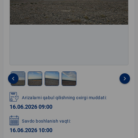
keyboard_arrow_left
keyboard_arrow_right
Item
1
Arizalarni qabul qilishning oxirgi muddati:
of
16.06.2026 09:00
4
Savdo boshlanish vaqti:
16.06.2026 10:00