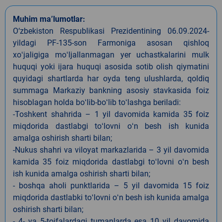
Muhim ma’lumotlar:
O‘zbekiston Respublikasi Prezidentining 06.09.2024-
yildagi PF-135-son Farmoniga asosan qishloq
xoʻjaligiga moʻljallanmagan yer uchastkalarini mulk
huquqi yoki ijara huquqi asosida sotib olish qiymatini
quyidagi shartlarda har oyda teng ulushlarda, qoldiq
summaga Markaziy bankning asosiy stavkasida foiz
hisoblagan holda boʻlib-boʻlib toʻlashga beriladi:
-Toshkent shahrida – 1 yil davomida kamida 35 foiz
miqdorida dastlabgi toʻlovni oʻn besh ish kunida
amalga oshirish sharti bilan;
-Nukus shahri va viloyat markazlarida – 3 yil davomida
kamida 35 foiz miqdorida dastlabgi toʻlovni oʻn besh
ish kunida amalga oshirish sharti bilan;
- boshqa aholi punktlarida – 5 yil davomida 15 foiz
miqdorida dastlabki toʻlovni oʻn besh ish kunida amalga
oshirish sharti bilan;
- 4- va 5-toifalardagi tumanlarda esa 10 yil davomida