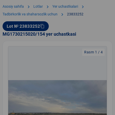
chevron_right
chevron_right
chevron_right
Asosiy sahifa
Lotlar
Yer uchastkalari
chevron_right
Tadbirkorlik va shaharsozlik uchun
23833252
Lot № 23833252
content_copy
MG1730215020/154 yer uchastkasi
Rasm 1 / 4