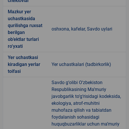
cheklovlar
Mazkur yer
uchastkasida
qurilishga ruxsat
oshxona, kafelar, Savdo uylari
berilgan
ob’ektlar turlari
ro‘yxati
Yer uchastkasi
kiradigan yerlar
Yer uchastkalari (tadbirkorlik)
toifasi
Savdo g‘olibi O‘zbekiston
Respublikasining Ma’muriy
javobgarlik to‘g‘risidagi kodeksida,
ekologiya, atrof-muhitni
muhofaza qilish va tabiatdan
foydalanish sohasidagi
huquqbuzarliklar uchun ma’muriy