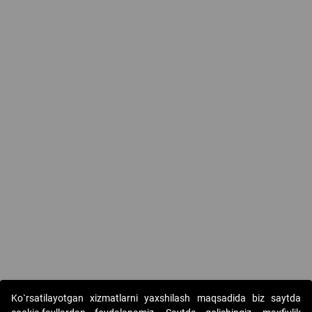
Ko`rsatilayotgan xizmatlarni yaxshilash maqsadida biz saytda