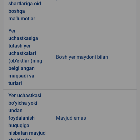
shartlariga oid
boshqa
ma’lumotlar
Yer
uchastkasiga
tutash yer
uchastkalari
Bo'sh yer maydoni bilan
(ob’ektlari)ning
belgilangan
maqsadi va
turlari
Yer uchastkasi
bo‘yicha yoki
undan
foydalanish
Mavjud emas
huquqiga
nisbatan mavjud