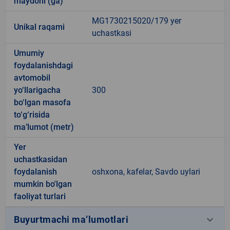
maydoni (ga)
MG1730215020/179 yer
Unikal raqami
uchastkasi
Umumiy
foydalanishdagi
avtomobil
yo‘llarigacha
300
bo‘lgan masofa
to‘g‘risida
ma’lumot (metr)
Yer
uchastkasidan
foydalanish
oshxona, kafelar, Savdo uylari
mumkin bo'lgan
faoliyat turlari
keyboard_arrow_down
Buyurtmachi ma’lumotlari