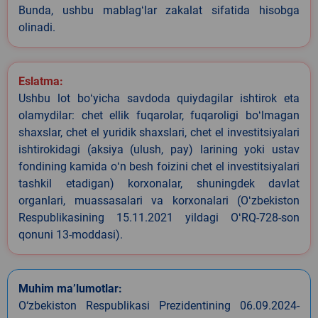
Bunda, ushbu mablagʻlar zakalat sifatida hisobga
olinadi.
Eslatma:
Ushbu lot boʻyicha savdoda quiydagilar ishtirok eta
olamydilar: chet ellik fuqarolar, fuqaroligi boʻlmagan
shaxslar, chet el yuridik shaxslari, chet el investitsiyalari
ishtirokidagi (aksiya (ulush, pay) larining yoki ustav
fondining kamida oʻn besh foizini chet el investitsiyalari
tashkil etadigan) korxonalar, shuningdek davlat
organlari, muassasalari va korxonalari (Oʻzbekiston
Respublikasining 15.11.2021 yildagi OʻRQ-728-son
qonuni 13-moddasi).
Muhim ma’lumotlar:
O‘zbekiston Respublikasi Prezidentining 06.09.2024-