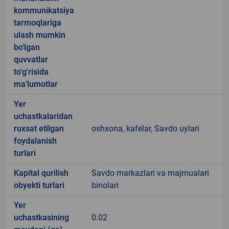
kommunikatsiya
tarmoqlariga
ulash mumkin
bo'lgan
quvvatlar
to'g'risida
ma'lumotlar
Yer
uchastkalaridan
ruxsat etilgan
oshxona, kafelar, Savdo uylari
foydalanish
turlari
Kapital qurilish
Savdo markazlari va majmualari
obyekti turlari
binolari
Yer
uchastkasining
0.02