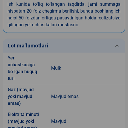
ish kunida toʻliq toʻlangan taqdirda, jami summaga
nisbatan 20 foiz chegirma berilishi, bunda boshlangʻich
narxi 50 foizdan ortiqqa pasaytirilgan holda realizatsiya
qilingan yer uchastkalari mustasno.
keyboard_arrow_down
Lot ma’lumotlari
Yer
uchastkasiga
Mulk
bo`lgan huquq
turi
Gaz (mavjud
yoki mavjud
Mavjud emas
emas)
Elektr ta`minoti
(mavjud yoki
Mavjud