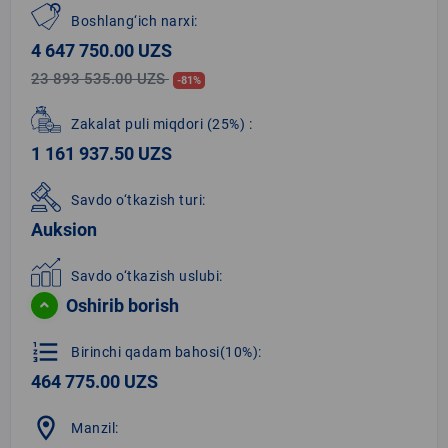
Boshlang‘ich narxi:
4 647 750.00 UZS
23 893 535.00 UZS
-81%
Zakalat puli miqdori
(25%)
:
1 161 937.50 UZS
Savdo o‘tkazish turi:
Auksion
Savdo o‘tkazish uslubi:
Oshirib borish
format_list_numbered
Birinchi qadam bahosi(10%):
464 775.00 UZS
location_on
Manzil: