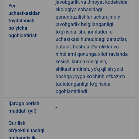
javobgarlik va Jinoyat kodeksida,
Yer
ekologiya sohasidagi
uchastkasidan
qonunbuzilishlar uchun jinoiy
foydalanish
javobgarlik belgilanganligi
bo`yicha
to‘g‘risida, shu jumladan er
ogohlantirish
uchastkasi huhudidagi daraxtlar,
butalar, boshqa o‘simliklar va
nihollarni qonunga xilof ravishda
kesish, kundakov qilish,
shikastlantirish, yo‘q qilish yoki
boshqa joyga ko‘chirib o‘tkazish
taqiqlanganligi to‘g‘risida
ogohlantiriladi.
Ijaraga berish
-
muddati (yil)
Qurilish
ob'yektini tashqi
muhandislik-