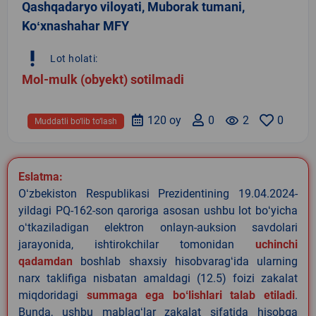
Qashqadaryo viloyati, Muborak tumani,
Koʻxnashahar MFY
priority_high
Lot holati:
Mol-mulk (obyekt) sotilmadi
120 oy
0
remove_red_eye
2
0
Muddatli bo‘lib to‘lash
Eslatma:
Oʻzbekiston Respublikasi Prezidentining 19.04.2024-
yildagi PQ-162-son qaroriga asosan ushbu lot boʻyicha
oʻtkaziladigan elektron onlayn-auksion savdolari
jarayonida, ishtirokchilar tomonidan
uchinchi
qadamdan
boshlab shaxsiy hisobvaragʻida ularning
narx taklifiga nisbatan amaldagi (12.5) foizi zakalat
miqdoridagi
summaga ega boʻlishlari talab etiladi
.
Bunda, ushbu mablagʻlar zakalat sifatida hisobga