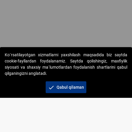
Copyright © 2017-2026. "Elektron onlayn-auksionlarni tashkil etish"
Ko`rsatilayotgan xizmatlarni yaxshilash maqsadida biz saytda
AJ. Barcha huquqlar himoyalangan
cookie-fayllardan foydalanamiz. Saytda qolishingiz, maxfiylik
siyosati va shaxsiy ma`lumotlardan foydalanish shartlarini qabul
qilganingizni anglatadi.
check
Qabul qilaman
+998 71 202-21-11
Veb-saytdagi axborot materiallaridan boshqa
shaxslar foydalanganda jamiyatning korporativ veb-
saytiga majburiy havolalar ko‘rsatilishi kerak