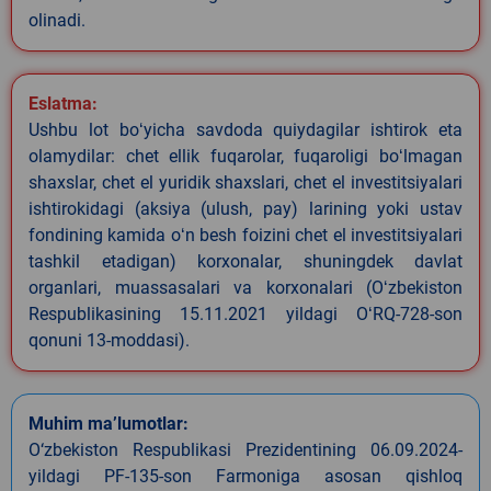
olinadi.
Eslatma:
Ushbu lot boʻyicha savdoda quiydagilar ishtirok eta
olamydilar: chet ellik fuqarolar, fuqaroligi boʻlmagan
shaxslar, chet el yuridik shaxslari, chet el investitsiyalari
ishtirokidagi (aksiya (ulush, pay) larining yoki ustav
fondining kamida oʻn besh foizini chet el investitsiyalari
tashkil etadigan) korxonalar, shuningdek davlat
organlari, muassasalari va korxonalari (Oʻzbekiston
Respublikasining 15.11.2021 yildagi OʻRQ-728-son
qonuni 13-moddasi).
Muhim ma’lumotlar:
O‘zbekiston Respublikasi Prezidentining 06.09.2024-
yildagi PF-135-son Farmoniga asosan qishloq