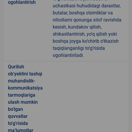
ogohlantirish
uchastkasi huhudidagi daraxtlar,
butalar, boshqa o‘simliklar va
nihollarni qonunga xilof ravishda
kesish, kundakov qilish,
shikastlantirish, yo‘q qilish yoki
boshqa joyga ko‘chirib o‘tkazish
taqiqlanganligi to‘g‘risida
ogohlantiriladi.
Qurilish
ob'yektini tashqi
muhandislik-
kommunikatsiya
tarmoqlariga
ulash mumkin
bo'lgan
quvvatlar
to'g'risida
ma'lumotlar