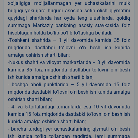
xoʻjaligiga moʻljallanmagan yer uchastkalarini mulk
huquqi yoki ijara huquqi asosida sotib olish qiymatini
quyidagi shartlarda har oyda teng ulushlarda, qoldiq
summaga Markaziy bankning asosiy stavkasida foiz
hisoblagan holda boʻlib-boʻlib toʻlashga beriladi:
-Toshkent shahrida – 1 yil davomida kamida 35 foiz
miqdorida dastlabgi toʻlovni oʻn besh ish kunida
amalga oshirish sharti bilan;
-Nukus shahri va viloyat markazlarida – 3 yil davomida
kamida 35 foiz miqdorida dastlabgi toʻlovni oʻn besh
ish kunida amalga oshirish sharti bilan;
- boshqa aholi punktlarida – 5 yil davomida 15 foiz
miqdorida dastlabki toʻlovni oʻn besh ish kunida amalga
oshirish sharti bilan;
- 4- va 5-toifalardagi tumanlarda esa 10 yil davomida
kamida 15 foiz miqdorida dastlabki toʻlovni oʻn besh ish
kunida amalga oshirish sharti bilan;
- barcha turdagi yer uchastkalarining qiymati oʻn besh
ish kunida toʻliq toʻlangan taqdirda, jami summaga