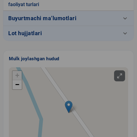
faoliyat turlari
keyboard_arrow_down
Buyurtmachi ma’lumotlari
keyboard_arrow_down
Lot hujjatlari
Mulk joylashgan hudud
+
−