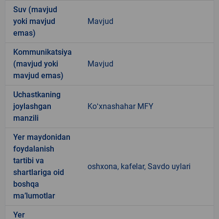
Suv (mavjud
yoki mavjud
Mavjud
emas)
Kommunikatsiya
(mavjud yoki
Mavjud
mavjud emas)
Uchastkaning
joylashgan
Koʻxnashahar MFY
manzili
Yer maydonidan
foydalanish
tartibi va
oshxona, kafelar, Savdo uylari
shartlariga oid
boshqa
ma’lumotlar
Yer