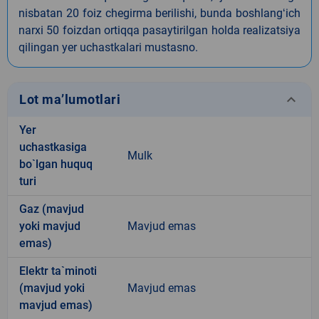
nisbatan 20 foiz chegirma berilishi, bunda boshlangʻich
narxi 50 foizdan ortiqqa pasaytirilgan holda realizatsiya
qilingan yer uchastkalari mustasno.
keyboard_arrow_down
Lot ma’lumotlari
Yer
uchastkasiga
Mulk
bo`lgan huquq
turi
Gaz (mavjud
yoki mavjud
Mavjud emas
emas)
Elektr ta`minoti
(mavjud yoki
Mavjud emas
mavjud emas)