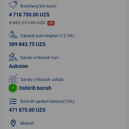
Boshlang‘ich narxi:
4 718 750.00 UZS
4 882 217.00 UZS
-3%
Zakalat puli miqdori
(12.5%)
:
589 843.75 UZS
Savdo o‘tkazish turi:
Auksion
Savdo o‘tkazish uslubi:
Oshirib borish
format_list_numbered
Birinchi qadam bahosi(10%):
471 875.00 UZS
location_on
Manzil: