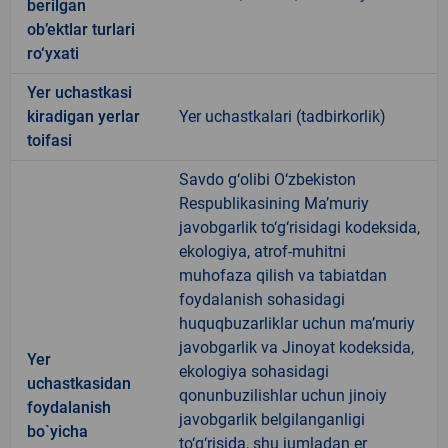
berilgan
ob’ektlar turlari
ro‘yxati
Yer uchastkasi
kiradigan yerlar
Yer uchastkalari (tadbirkorlik)
toifasi
Savdo g‘olibi O‘zbekiston
Respublikasining Ma’muriy
javobgarlik to‘g‘risidagi kodeksida,
ekologiya, atrof-muhitni
muhofaza qilish va tabiatdan
foydalanish sohasidagi
huquqbuzarliklar uchun ma’muriy
javobgarlik va Jinoyat kodeksida,
Yer
ekologiya sohasidagi
uchastkasidan
qonunbuzilishlar uchun jinoiy
foydalanish
javobgarlik belgilanganligi
bo`yicha
to‘g‘risida, shu jumladan er