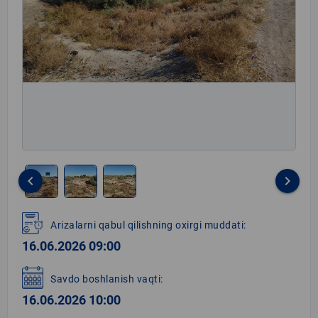
keyboard_arrow_left
keyboard_arrow_right
Item
1
Arizalarni qabul qilishning oxirgi muddati:
of
16.06.2026 09:00
3
Savdo boshlanish vaqti:
16.06.2026 10:00