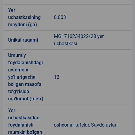
Yer
uchastkasining
0.003
maydoni (ga)
MG1710234022/28 yer
Unikal raqami
uchastkasi
Umumiy
foydalanishdagi
avtomobil
yo‘llarigacha
12
bo‘lgan masofa
to‘g‘risida
ma’lumot (metr)
Yer
uchastkasidan
foydalanish
oshxona, kafelar, Savdo uylari
mumkin bo'lgan