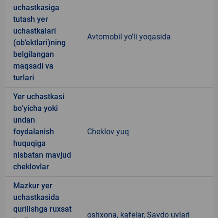
uchastkasiga
tutash yer
uchastkalari
Avtomobil yo'li yoqasida
(ob’ektlari)ning
belgilangan
maqsadi va
turlari
Yer uchastkasi
bo‘yicha yoki
undan
foydalanish
Cheklov yuq
huquqiga
nisbatan mavjud
cheklovlar
Mazkur yer
uchastkasida
qurilishga ruxsat
oshxona, kafelar, Savdo uylari