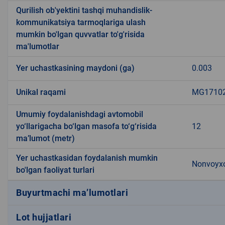
Qurilish ob'yektini tashqi muhandislik-
kommunikatsiya tarmoqlariga ulash
mumkin bo'lgan quvvatlar to'g'risida
ma'lumotlar
Yer uchastkasining maydoni (ga)
0.003
Unikal raqami
MG171023
Umumiy foydalanishdagi avtomobil
yo‘llarigacha bo‘lgan masofa to‘g‘risida
12
ma’lumot (metr)
Yer uchastkasidan foydalanish mumkin
Nonvoyxo
bo'lgan faoliyat turlari
Buyurtmachi ma’lumotlari
Lot hujjatlari