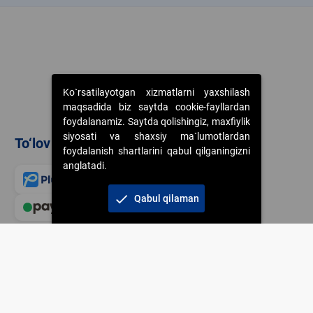
Ko`rsatilayotgan xizmatlarni yaxshilash
maqsadida biz saytda cookie-fayllardan
foydalanamiz. Saytda qolishingiz, maxfiylik
siyosati va shaxsiy ma`lumotlardan
To‘lov usullari
foydalanish shartlarini qabul qilganingizni
anglatadi.
check
Qabul qilaman
Veb-saytdagi axborot m
jamiyatning korporativ 