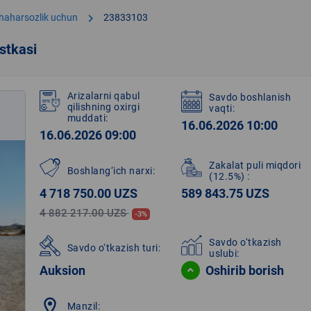
chevron_right
shaharsozlik uchun
23833103
stkasi
Arizalarni qabul
Savdo boshlanish
qilishning oxirgi
vaqti:
muddati:
16.06.2026 10:00
16.06.2026 09:00
Zakalat puli miqdori
Boshlang‘ich narxi:
(12.5%)
:
4 718 750.00 UZS
589 843.75 UZS
4 882 217.00 UZS
-3%
Savdo o‘tkazish
Savdo o‘tkazish turi:
uslubi:
Auksion
Oshirib borish
location_on
Manzil: