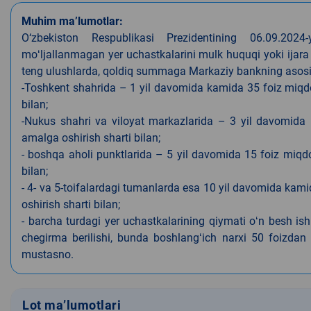
Muhim ma’lumotlar:
O‘zbekiston Respublikasi Prezidentining 06.09.202
moʻljallanmagan yer uchastkalarini mulk huquqi yoki ijara
teng ulushlarda, qoldiq summaga Markaziy bankning asosiy s
-Toshkent shahrida – 1 yil davomida kamida 35 foiz miqdor
bilan;
-Nukus shahri va viloyat markazlarida – 3 yil davomida 
amalga oshirish sharti bilan;
- boshqa aholi punktlarida – 5 yil davomida 15 foiz miqdo
bilan;
- 4- va 5-toifalardagi tumanlarda esa 10 yil davomida kami
oshirish sharti bilan;
- barcha turdagi yer uchastkalarining qiymati oʻn besh is
chegirma berilishi, bunda boshlangʻich narxi 50 foizdan o
mustasno.
Lot ma’lumotlari