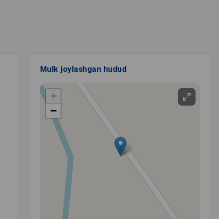
Mulk joylashgan hudud
+
−