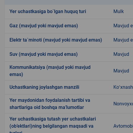
Yer uchastkasiga bo`lgan huquq turi
Mulk
Gaz (mavjud yoki mavjud emas)
Mavjud 
Elektr ta`minoti (mavjud yoki mavjud emas)
Mavjud 
Suv (mavjud yoki mavjud emas)
Mavjud
Kommunikatsiya (mavjud yoki mavjud
Mavjud
emas)
Uchastkaning joylashgan manzili
Koʻxnas
Yer maydonidan foydalanish tartibi va
Nonvoyxo
shartlariga oid boshqa ma’lumotlar
Yer uchastkasiga tutash yer uchastkalari
(ob’ektlari)ning belgilangan maqsadi va
Avtomobil