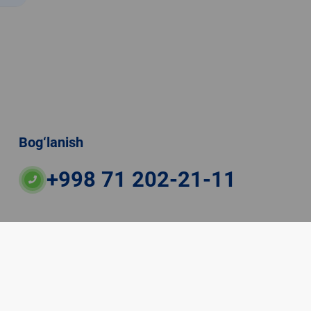
Bog‘lanish
+998 71 202-21-11
ateriallaridan boshqa shaxslar foydalanganda
veb-saytiga majburiy havolalar ko‘rsatilishi kerak