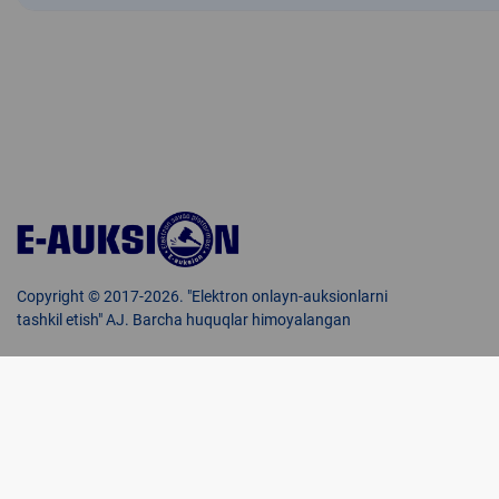
Copyright © 2017-2026. "Elektron onlayn-auksionlarni
tashkil etish" AJ. Barcha huquqlar himoyalangan