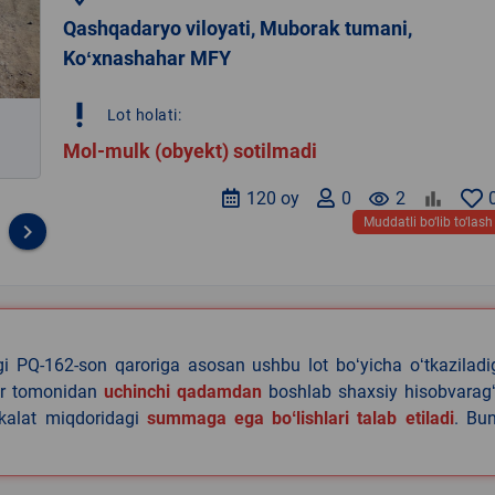
Qashqadaryo viloyati, Muborak tumani,
Koʻxnashahar MFY
priority_high
Lot holati:
Mol-mulk (obyekt) sotilmadi
120 oy
0
remove_red_eye
2
Muddatli bo‘lib to‘lash
keyboard_arrow_right
agi PQ-162-son qaroriga asosan ushbu lot boʻyicha oʻtkazilad
lar tomonidan
uchinchi qadamdan
boshlab shaxsiy hisobvaragʻ
akalat miqdoridagi
summaga ega boʻlishlari talab etiladi
. Bu