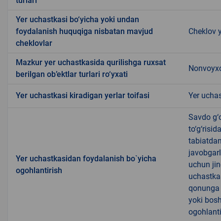
turlari
Yer uchastkasi bo‘yicha yoki undan
foydalanish huquqiga nisbatan mavjud
Cheklov 
cheklovlar
Mazkur yer uchastkasida qurilishga ruxsat
Nonvoyxo
berilgan ob’ektlar turlari ro‘yxati
Yer uchastkasi kiradigan yerlar toifasi
Yer uchas
Savdo g‘o
to‘g‘risi
tabiatda
javobgarl
Yer uchastkasidan foydalanish bo`yicha
uchun jin
ogohlantirish
uchastkas
qonunga x
yoki bosh
ogohlanti