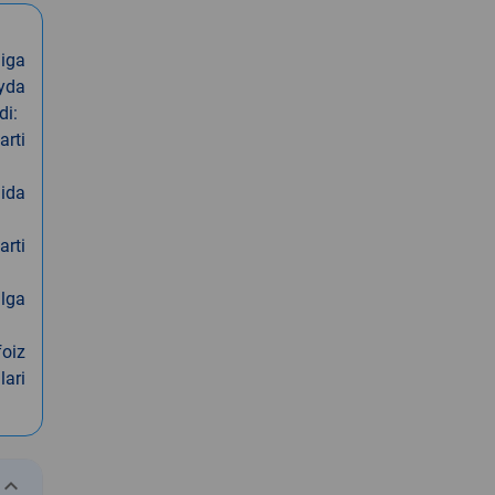
iga
oyda
di:
arti
nida
arti
alga
foiz
lari
eyboard_arrow_down