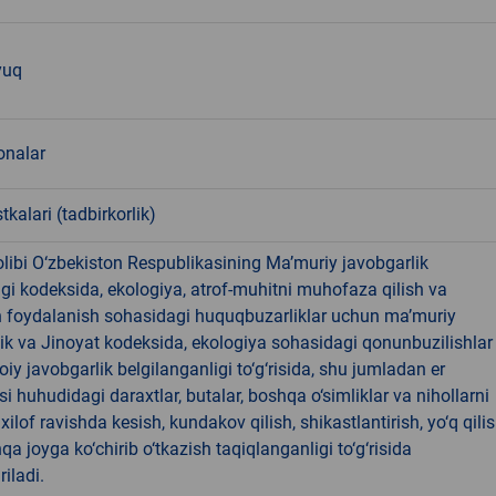
yuq
nalar
tkalari (tadbirkorlik)
libi O‘zbekiston Respublikasining Ma’muriy javobgarlik
dagi kodeksida, ekologiya, atrof-muhitni muhofaza qilish va
n foydalanish sohasidagi huquqbuzarliklar uchun ma’muriy
ik va Jinoyat kodeksida, ekologiya sohasidagi qonunbuzilishlar
oiy javobgarlik belgilanganligi to‘g‘risida, shu jumladan er
i huhudidagi daraxtlar, butalar, boshqa o‘simliklar va nihollarni
ilof ravishda kesish, kundakov qilish, shikastlantirish, yo‘q qili
qa joyga ko‘chirib o‘tkazish taqiqlanganligi to‘g‘risida
riladi.