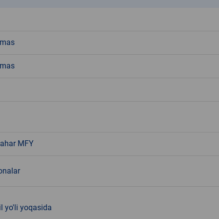
emas
emas
hahar MFY
nalar
 yo'li yoqasida