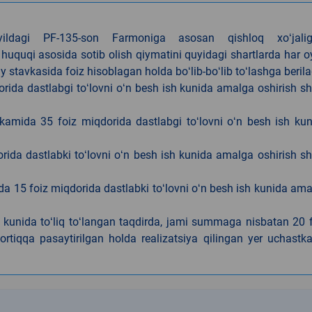
4-yildagi PF-135-son Farmoniga asosan qishloq xoʻjalig
 huquqi asosida sotib olish qiymatini quyidagi shartlarda har 
tavkasida foiz hisoblagan holda boʻlib-boʻlib toʻlashga berila
ida dastlabgi toʻlovni oʻn besh ish kunida amalga oshirish sh
kamida 35 foiz miqdorida dastlabgi toʻlovni oʻn besh ish ku
rida dastlabki toʻlovni oʻn besh ish kunida amalga oshirish sh
da 15 foiz miqdorida dastlabki toʻlovni oʻn besh ish kunida am
h kunida toʻliq toʻlangan taqdirda, jami summaga nisbatan 20 
rtiqqa pasaytirilgan holda realizatsiya qilingan yer uchastka
k