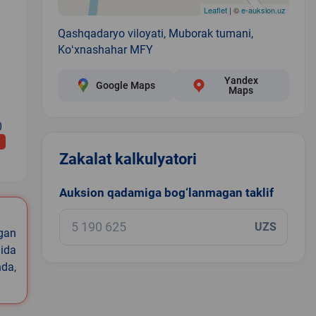
Leaflet
| ©
e-auksion.uz
Qashqadaryo viloyati, Muborak tumani,
Koʻxnashahar MFY
Yandex
Google Maps
Maps
0
Zakalat kalkulyatori
Auksion qadamiga bog‘lanmagan taklif
UZS
igan
ida
nda,