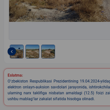
keyboard_arrow_left
Item
1
of
Eslatma:
3
Oʻzbekiston Respublikasi Prezidentining 19.04.2024-yild
elektron onlayn-auksion savdolari jarayonida, ishtirokchi
ularning narx taklifiga nisbatan amaldagi (12.5) foizi z
ushbu mablagʻlar zakalat sifatida hisobga olinadi.