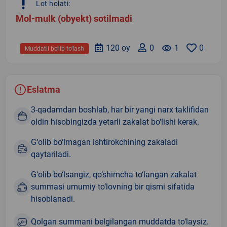
priority_high
Lot holati:
Mol-mulk (obyekt) sotilmadi
120 oy
0
remove_red_eye
1
0
Muddatli bo‘lib to‘lash
Eslatma
3-qadamdan boshlab, har bir yangi narx taklifidan
oldin hisobingizda yetarli zakalat bo‘lishi kerak.
G‘olib bo‘lmagan ishtirokchining zakaladi
qaytariladi.
G‘olib bo‘lsangiz, qo‘shimcha to‘langan zakalat
summasi umumiy to‘lovning bir qismi sifatida
hisoblanadi.
Qolgan summani belgilangan muddatda to‘laysiz.