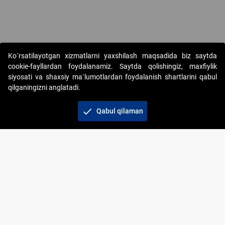
Copyright © 2017-2026. "Elektron onlayn-auksionlarni tashkil etish"
Ko`rsatilayotgan xizmatlarni yaxshilash maqsadida biz saytda
AJ. Barcha huquqlar himoyalangan
cookie-fayllardan foydalanamiz. Saytda qolishingiz, maxfiylik
siyosati va shaxsiy ma`lumotlardan foydalanish shartlarini qabul
qilganingizni anglatadi.
check
Qabul qilaman
+998 71 202-21-11
Veb-saytdagi axborot materiallaridan boshqa
shaxslar foydalanganda jamiyatning korporativ veb-
saytiga majburiy havolalar ko‘rsatilishi kerak