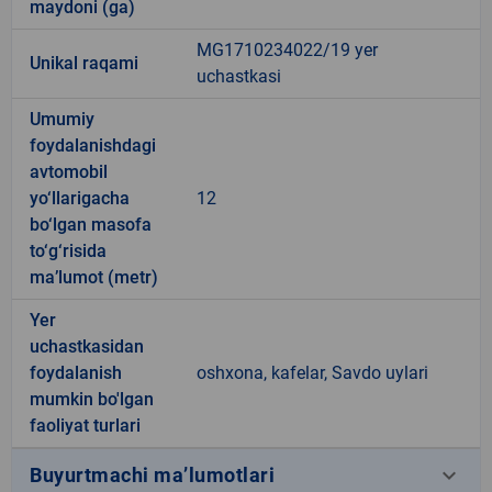
maydoni (ga)
MG1710234022/19 yer
Unikal raqami
uchastkasi
Umumiy
foydalanishdagi
avtomobil
yo‘llarigacha
12
bo‘lgan masofa
to‘g‘risida
ma’lumot (metr)
Yer
uchastkasidan
foydalanish
oshxona, kafelar, Savdo uylari
mumkin bo'lgan
faoliyat turlari
keyboard_arrow_down
Buyurtmachi ma’lumotlari