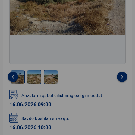
keyboard_arrow_left
keyboard_arrow_right
Item
1
Arizalarni qabul qilishning oxirgi muddati:
of
16.06.2026 09:00
3
Savdo boshlanish vaqti:
16.06.2026 10:00