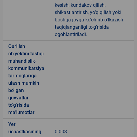
kesish, kundakov qilish,
shikastlantirish, yo‘q qilish yoki
boshqa joyga ko‘chirib o‘tkazish
taqiqlanganligi to‘g‘risida
ogohlantiriladi.
Qurilish
ob'yektini tashqi
muhandislik-
kommunikatsiya
tarmoqlariga
ulash mumkin
bo'lgan
quvvatlar
to'g'risida
ma'lumotlar
Yer
uchastkasining
0.003