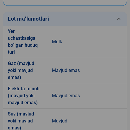
keyboard_arrow_down
Lot ma’lumotlari
Yer
uchastkasiga
Mulk
bo`lgan huquq
turi
Gaz (mavjud
yoki mavjud
Mavjud emas
emas)
Elektr ta`minoti
(mavjud yoki
Mavjud emas
mavjud emas)
Suv (mavjud
yoki mavjud
Mavjud
emas)