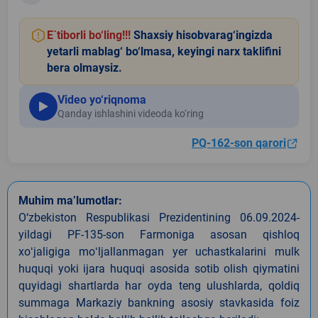
E`tiborli bo‘ling!!!
Shaxsiy hisobvarag‘ingizda
yetarli mablag‘ bo‘lmasa, keyingi narx taklifini
bera olmaysiz.
Video yo‘riqnoma
Qanday ishlashini videoda ko‘ring
PQ-162-son qarori
Muhim ma’lumotlar:
O‘zbekiston Respublikasi Prezidentining 06.09.2024-
yildagi PF-135-son Farmoniga asosan qishloq
xoʻjaligiga moʻljallanmagan yer uchastkalarini mulk
huquqi yoki ijara huquqi asosida sotib olish qiymatini
quyidagi shartlarda har oyda teng ulushlarda, qoldiq
summaga Markaziy bankning asosiy stavkasida foiz