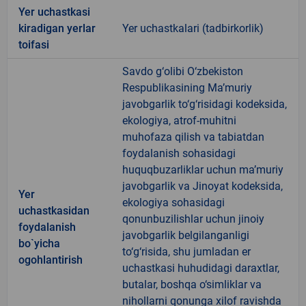
Yer uchastkasi
kiradigan yerlar
Yer uchastkalari (tadbirkorlik)
toifasi
Savdo g‘olibi O‘zbekiston
Respublikasining Ma’muriy
javobgarlik to‘g‘risidagi kodeksida,
ekologiya, atrof-muhitni
muhofaza qilish va tabiatdan
foydalanish sohasidagi
huquqbuzarliklar uchun ma’muriy
javobgarlik va Jinoyat kodeksida,
Yer
ekologiya sohasidagi
uchastkasidan
qonunbuzilishlar uchun jinoiy
foydalanish
javobgarlik belgilanganligi
bo`yicha
to‘g‘risida, shu jumladan er
ogohlantirish
uchastkasi huhudidagi daraxtlar,
butalar, boshqa o‘simliklar va
nihollarni qonunga xilof ravishda