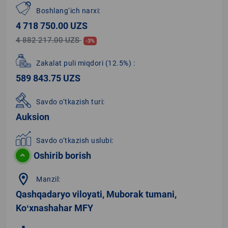
Boshlang‘ich narxi:
4 718 750.00 UZS
4 882 217.00 UZS
-3%
Zakalat puli miqdori
(12.5%)
:
589 843.75 UZS
Savdo o‘tkazish turi:
Auksion
Savdo o‘tkazish uslubi:
Oshirib borish
location_on
Manzil:
Qashqadaryo viloyati, Muborak tumani,
Koʻxnashahar MFY