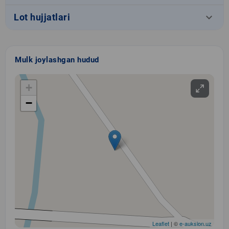
keyboard_arrow_down
Lot hujjatlari
Mulk joylashgan hudud
+
−
Leaflet
| ©
e-auksion.uz