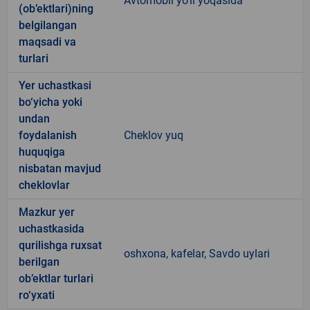
Avtomobil yo'li yoqasida
(ob’ektlari)ning
belgilangan
maqsadi va
turlari
Yer uchastkasi
bo‘yicha yoki
undan
foydalanish
Cheklov yuq
huquqiga
nisbatan mavjud
cheklovlar
Mazkur yer
uchastkasida
qurilishga ruxsat
oshxona, kafelar, Savdo uylari
berilgan
ob’ektlar turlari
ro‘yxati