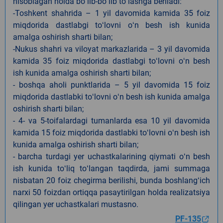
hisoblagan holda boʻlib-boʻlib toʻlashga beriladi:
-Toshkent shahrida – 1 yil davomida kamida 35 foiz
miqdorida dastlabgi toʻlovni oʻn besh ish kunida
amalga oshirish sharti bilan;
-Nukus shahri va viloyat markazlarida – 3 yil davomida
kamida 35 foiz miqdorida dastlabgi toʻlovni oʻn besh
ish kunida amalga oshirish sharti bilan;
- boshqa aholi punktlarida – 5 yil davomida 15 foiz
miqdorida dastlabki toʻlovni oʻn besh ish kunida amalga
oshirish sharti bilan;
- 4- va 5-toifalardagi tumanlarda esa 10 yil davomida
kamida 15 foiz miqdorida dastlabki toʻlovni oʻn besh ish
kunida amalga oshirish sharti bilan;
- barcha turdagi yer uchastkalarining qiymati oʻn besh
ish kunida toʻliq toʻlangan taqdirda, jami summaga
nisbatan 20 foiz chegirma berilishi, bunda boshlangʻich
narxi 50 foizdan ortiqqa pasaytirilgan holda realizatsiya
qilingan yer uchastkalari mustasno.
PF-135