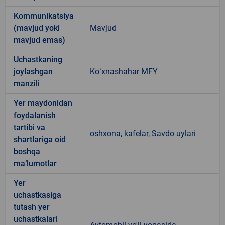
Kommunikatsiya
(mavjud yoki
Mavjud
mavjud emas)
Uchastkaning
joylashgan
Koʻxnashahar MFY
manzili
Yer maydonidan
foydalanish
tartibi va
oshxona, kafelar, Savdo uylari
shartlariga oid
boshqa
ma’lumotlar
Yer
uchastkasiga
tutash yer
uchastkalari