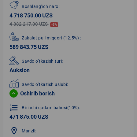
Boshlang‘ich narxi:
4 718 750.00 UZS
4 882 217.00 UZS
-3%
Zakalat puli miqdori
(12.5%)
:
589 843.75 UZS
Savdo o‘tkazish turi:
Auksion
Savdo o‘tkazish uslubi:
Oshirib borish
format_list_numbered
Birinchi qadam bahosi(10%):
471 875.00 UZS
location_on
Manzil: