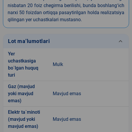
nisbatan 20 foiz chegirma berilishi, bunda boshlangʻich
narxi 50 foizdan ortiqqa pasaytirilgan holda realizatsiya
qilingan yer uchastkalari mustasno.
keyboard_arrow_down
Lot ma’lumotlari
Yer
uchastkasiga
Mulk
bo`lgan huquq
turi
Gaz (mavjud
yoki mavjud
Mavjud emas
emas)
Elektr ta`minoti
(mavjud yoki
Mavjud emas
mavjud emas)