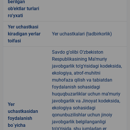
berilgan
ob’ektlar turlari
ro‘yxati
Yer uchastkasi
kiradigan yerlar
Yer uchastkalari (tadbirkorlik)
toifasi
Savdo g‘olibi O‘zbekiston
Respublikasining Ma’muriy
javobgarlik to‘g‘risidagi kodeksida,
ekologiya, atrof-muhitni
muhofaza qilish va tabiatdan
foydalanish sohasidagi
huquqbuzarliklar uchun ma’muriy
javobgarlik va Jinoyat kodeksida,
Yer
ekologiya sohasidagi
uchastkasidan
qonunbuzilishlar uchun jinoiy
foydalanish
javobgarlik belgilanganligi
bo`yicha
to‘g‘risida, shu jumladan er