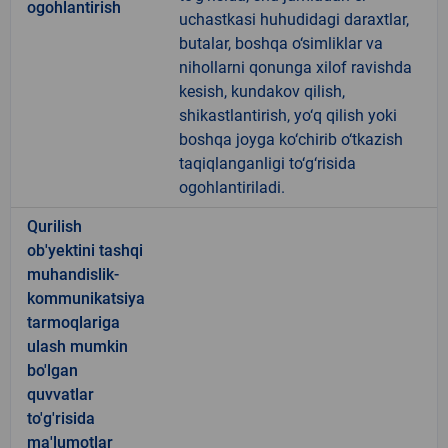
ogohlantirish
uchastkasi huhudidagi daraxtlar,
butalar, boshqa o‘simliklar va
nihollarni qonunga xilof ravishda
kesish, kundakov qilish,
shikastlantirish, yo‘q qilish yoki
boshqa joyga ko‘chirib o‘tkazish
taqiqlanganligi to‘g‘risida
ogohlantiriladi.
Qurilish
ob'yektini tashqi
muhandislik-
kommunikatsiya
tarmoqlariga
ulash mumkin
bo'lgan
quvvatlar
to'g'risida
ma'lumotlar