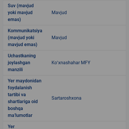
Suv (mavjud
yoki mavjud
Mavjud
emas)
Kommunikatsiya
(mavjud yoki
Mavjud
mavjud emas)
Uchastkaning
joylashgan
Koʻxnashahar MFY
manzili
Yer maydonidan
foydalanish
tartibi va
Sartaroshxona
shartlariga oid
boshqa
ma’lumotlar
Yer