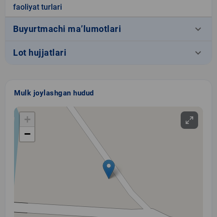
faoliyat turlari
keyboard_arrow_down
Buyurtmachi ma’lumotlari
keyboard_arrow_down
Lot hujjatlari
Mulk joylashgan hudud
+
−