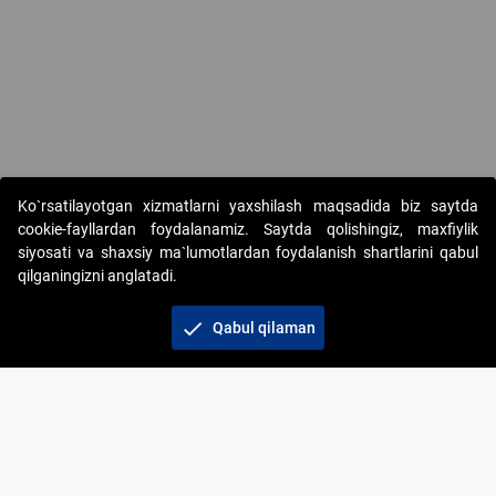
Copyright © 2017-2026. "Elektron onlayn-auksionlarni tashkil etish"
Ko`rsatilayotgan xizmatlarni yaxshilash maqsadida biz saytda
AJ. Barcha huquqlar himoyalangan
cookie-fayllardan foydalanamiz. Saytda qolishingiz, maxfiylik
siyosati va shaxsiy ma`lumotlardan foydalanish shartlarini qabul
qilganingizni anglatadi.
check
Qabul qilaman
+998 71 202-21-11
Veb-saytdagi axborot materiallaridan boshqa
shaxslar foydalanganda jamiyatning korporativ veb-
saytiga majburiy havolalar ko‘rsatilishi kerak