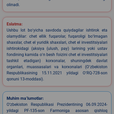
olinadi.
Eslatma:
Ushbu lot boʻyicha savdoda quiydagilar ishtirok eta
olamydilar: chet ellik fuqarolar, fuqaroligi boʻlmagan
shaxslar, chet el yuridik shaxslari, chet el investitsiyalari
ishtirokidagi (aksiya (ulush, pay) larining yoki ustav
fondining kamida oʻn besh foizini chet el investitsiyalari
tashkil etadigan) korxonalar, shuningdek davlat
organlari, muassasalari va korxonalari (Oʻzbekiston
Respublikasining 15.11.2021 yildagi OʻRQ-728-son
qonuni 13-moddasi).
Muhim ma’lumotlar:
O‘zbekiston Respublikasi Prezidentining 06.09.2024-
yildagi PF-135-son Farmoniga asosan qishloq