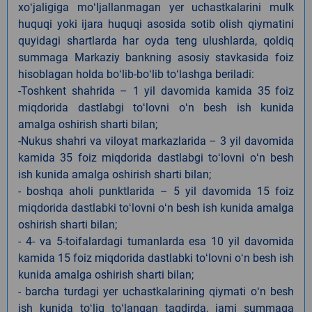
xoʻjaligiga moʻljallanmagan yer uchastkalarini mulk
huquqi yoki ijara huquqi asosida sotib olish qiymatini
quyidagi shartlarda har oyda teng ulushlarda, qoldiq
summaga Markaziy bankning asosiy stavkasida foiz
hisoblagan holda boʻlib-boʻlib toʻlashga beriladi:
-Toshkent shahrida – 1 yil davomida kamida 35 foiz
miqdorida dastlabgi toʻlovni oʻn besh ish kunida
amalga oshirish sharti bilan;
-Nukus shahri va viloyat markazlarida – 3 yil davomida
kamida 35 foiz miqdorida dastlabgi toʻlovni oʻn besh
ish kunida amalga oshirish sharti bilan;
- boshqa aholi punktlarida – 5 yil davomida 15 foiz
miqdorida dastlabki toʻlovni oʻn besh ish kunida amalga
oshirish sharti bilan;
- 4- va 5-toifalardagi tumanlarda esa 10 yil davomida
kamida 15 foiz miqdorida dastlabki toʻlovni oʻn besh ish
kunida amalga oshirish sharti bilan;
- barcha turdagi yer uchastkalarining qiymati oʻn besh
ish kunida toʻliq toʻlangan taqdirda, jami summaga