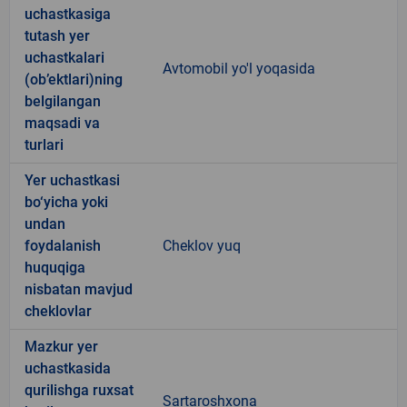
uchastkasiga
tutash yer
uchastkalari
Avtomobil yo'l yoqasida
(ob’ektlari)ning
belgilangan
maqsadi va
turlari
Yer uchastkasi
bo‘yicha yoki
undan
foydalanish
Cheklov yuq
huquqiga
nisbatan mavjud
cheklovlar
Mazkur yer
uchastkasida
qurilishga ruxsat
Sartaroshxona