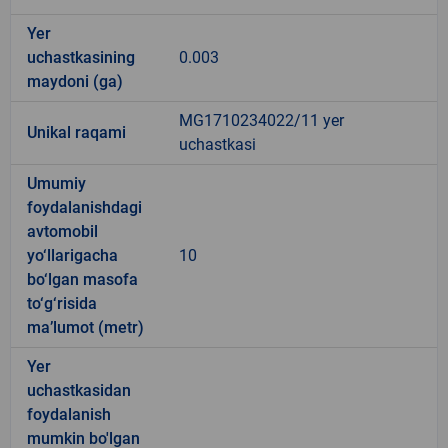
Yer
uchastkasining
0.003
maydoni (ga)
MG1710234022/11 yer
Unikal raqami
uchastkasi
Umumiy
foydalanishdagi
avtomobil
yo‘llarigacha
10
bo‘lgan masofa
to‘g‘risida
ma’lumot (metr)
Yer
uchastkasidan
foydalanish
mumkin bo'lgan