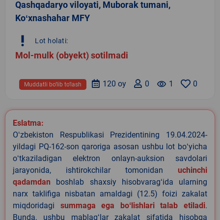
Qashqadaryo viloyati, Muborak tumani,
Koʻxnashahar MFY
priority_high
Lot holati:
Mol-mulk (obyekt) sotilmadi
120 oy
0
remove_red_eye
1
0
Muddatli bo‘lib to‘lash
Eslatma:
Oʻzbekiston Respublikasi Prezidentining 19.04.2024-
yildagi PQ-162-son qaroriga asosan ushbu lot boʻyicha
oʻtkaziladigan elektron onlayn-auksion savdolari
jarayonida, ishtirokchilar tomonidan
uchinchi
qadamdan
boshlab shaxsiy hisobvaragʻida ularning
narx taklifiga nisbatan amaldagi (12.5) foizi zakalat
miqdoridagi
summaga ega boʻlishlari talab etiladi
.
Bunda, ushbu mablagʻlar zakalat sifatida hisobga