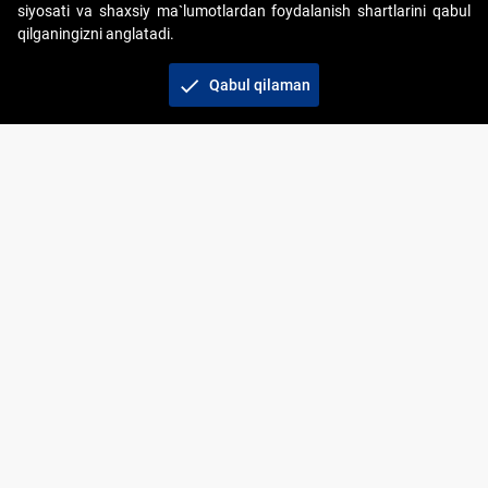
siyosati va shaxsiy ma`lumotlardan foydalanish shartlarini qabul
qilganingizni anglatadi.
Copyright © 2017-2026. "Elektron onlayn-auksionlarni
tashkil etish" AJ. Barcha huquqlar himoyalangan
check
Qabul qilaman
To‘lov usullari
Bog‘lanish
+998 71 202-21-11