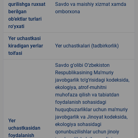
qurilishga ruxsat
Savdo va maishiy xizmat xamda
berilgan
omborxona
ob’ektlar turlari
ro‘yxati
Yer uchastkasi
kiradigan yerlar
Yer uchastkalari (tadbirkorlik)
toifasi
Savdo g‘olibi O‘zbekiston
Respublikasining Ma’muriy
javobgarlik to‘g‘risidagi kodeksida,
ekologiya, atrof-muhitni
muhofaza qilish va tabiatdan
foydalanish sohasidagi
huquqbuzarliklar uchun ma’muriy
javobgarlik va Jinoyat kodeksida,
Yer
ekologiya sohasidagi
uchastkasidan
qonunbuzilishlar uchun jinoiy
foydalanish