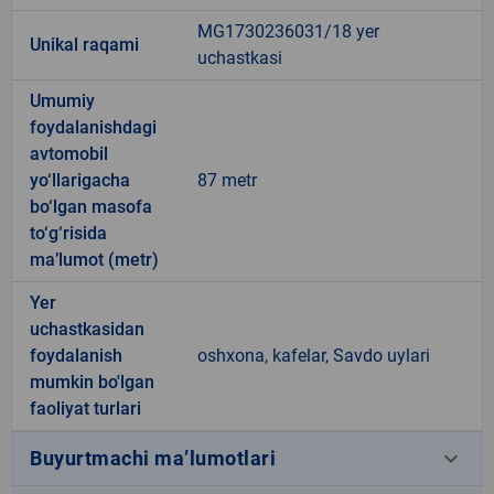
MG1730236031/18 yer
Unikal raqami
uchastkasi
Umumiy
foydalanishdagi
avtomobil
yo‘llarigacha
87 metr
bo‘lgan masofa
to‘g‘risida
ma’lumot (metr)
Yer
uchastkasidan
foydalanish
oshxona, kafelar, Savdo uylari
mumkin bo'lgan
faoliyat turlari
keyboard_arrow_down
Buyurtmachi ma’lumotlari