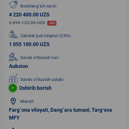
Boshlang‘ich narxi:
4 220 400.00 UZS
5 896 132.00 UZS
-28%
Zakalat puli miqdori
(25%)
:
1 055 100.00 UZS
Savdo o‘tkazish turi:
Auksion
Savdo o‘tkazish uslubi:
Oshirib borish
location_on
Manzil:
Farg`ona viloyati, Dang`ara tumani, Targʻova
MFY