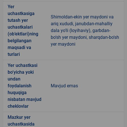
Yer
uchastkasiga
Shimoldan-ekin yer maydoni va
tutash yer
ariq xududi, janubdan-mahalliy
uchastkalari
dala yo'li (loyihaviy), garbdan-
(ob’ektlari)ning
bo'sh yer maydoni, sharqdan-bo'sh
belgilangan
yer maydoni
maqsadi va
turlari
Yer uchastkasi
bo‘yicha yoki
undan
foydalanish
Mavjud emas
huquqiga
nisbatan mavjud
cheklovlar
Mazkur yer
uchastkasida