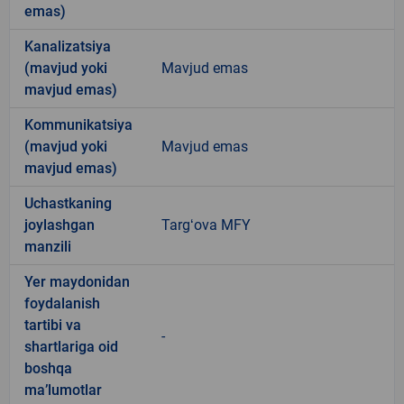
emas)
Kanalizatsiya
(mavjud yoki
Mavjud emas
mavjud emas)
Kommunikatsiya
(mavjud yoki
Mavjud emas
mavjud emas)
Uchastkaning
joylashgan
Targʻova MFY
manzili
Yer maydonidan
foydalanish
tartibi va
-
shartlariga oid
boshqa
ma’lumotlar