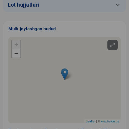
keyboard_arrow_down
Lot hujjatlari
Mulk joylashgan hudud
+
−
Leaflet
| ©
e-auksion.uz