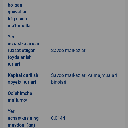
bo'lgan
quvvatlar
to'g'risida
ma'lumotlar
Yer
uchastkalaridan
ruxsat etilgan
Savdo markazlari
foydalanish
turlari
Kapital qurilish
Savdo markazlari va majmualari
obyekti turlari
binolari
Qo`shimcha
-
ma`lumot
Yer
uchastkasining
0.0144
maydoni (ga)