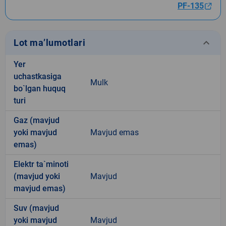
PF-135
keyboard_arrow_down
Lot ma’lumotlari
Yer
uchastkasiga
Mulk
bo`lgan huquq
turi
Gaz (mavjud
yoki mavjud
Mavjud emas
emas)
Elektr ta`minoti
(mavjud yoki
Mavjud
mavjud emas)
Suv (mavjud
yoki mavjud
Mavjud