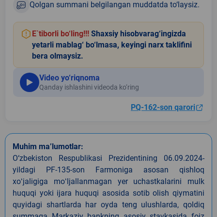
Qolgan summani belgilangan muddatda to‘laysiz.
E`tiborli bo‘ling!!!
Shaxsiy hisobvarag‘ingizda
yetarli mablag‘ bo‘lmasa, keyingi narx taklifini
bera olmaysiz.
Video yo‘riqnoma
Qanday ishlashini videoda ko‘ring
PQ-162-son qarori
Muhim ma’lumotlar:
O‘zbekiston Respublikasi Prezidentining 06.09.2024-
yildagi PF-135-son Farmoniga asosan qishloq
xoʻjaligiga moʻljallanmagan yer uchastkalarini mulk
huquqi yoki ijara huquqi asosida sotib olish qiymatini
quyidagi shartlarda har oyda teng ulushlarda, qoldiq
summaga Markaziy bankning asosiy stavkasida foiz