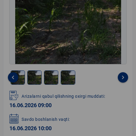
keyboard_arrow_left
keyboard_arrow_right
Item
1
Arizalarni qabul qilishning oxirgi muddati:
of
16.06.2026 09:00
4
Savdo boshlanish vaqti:
16.06.2026 10:00