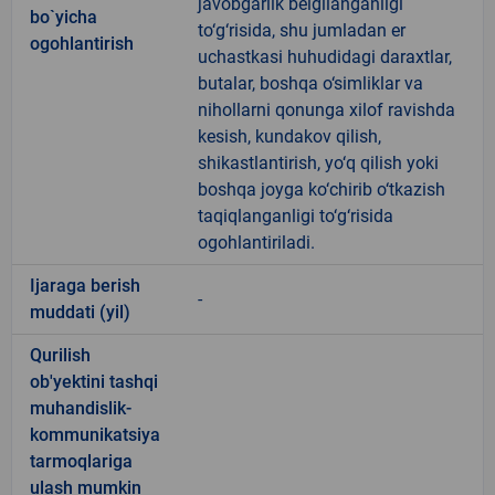
javobgarlik belgilanganligi
bo`yicha
to‘g‘risida, shu jumladan er
ogohlantirish
uchastkasi huhudidagi daraxtlar,
butalar, boshqa o‘simliklar va
nihollarni qonunga xilof ravishda
kesish, kundakov qilish,
shikastlantirish, yo‘q qilish yoki
boshqa joyga ko‘chirib o‘tkazish
taqiqlanganligi to‘g‘risida
ogohlantiriladi.
Ijaraga berish
-
muddati (yil)
Qurilish
ob'yektini tashqi
muhandislik-
kommunikatsiya
tarmoqlariga
ulash mumkin