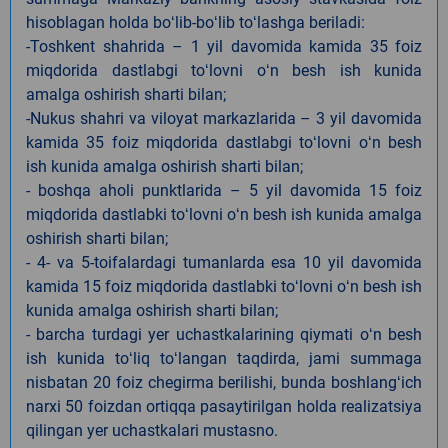
hisoblagan holda boʻlib-boʻlib toʻlashga beriladi:
-Toshkent shahrida – 1 yil davomida kamida 35 foiz
miqdorida dastlabgi toʻlovni oʻn besh ish kunida
amalga oshirish sharti bilan;
-Nukus shahri va viloyat markazlarida – 3 yil davomida
kamida 35 foiz miqdorida dastlabgi toʻlovni oʻn besh
ish kunida amalga oshirish sharti bilan;
- boshqa aholi punktlarida – 5 yil davomida 15 foiz
miqdorida dastlabki toʻlovni oʻn besh ish kunida amalga
oshirish sharti bilan;
- 4- va 5-toifalardagi tumanlarda esa 10 yil davomida
kamida 15 foiz miqdorida dastlabki toʻlovni oʻn besh ish
kunida amalga oshirish sharti bilan;
- barcha turdagi yer uchastkalarining qiymati oʻn besh
ish kunida toʻliq toʻlangan taqdirda, jami summaga
nisbatan 20 foiz chegirma berilishi, bunda boshlangʻich
narxi 50 foizdan ortiqqa pasaytirilgan holda realizatsiya
qilingan yer uchastkalari mustasno.