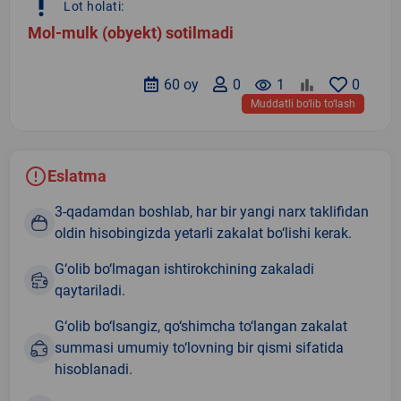
priority_high
Lot holati:
Mol-mulk (obyekt) sotilmadi
60 oy
0
remove_red_eye
1
0
Muddatli bo‘lib to‘lash
Eslatma
3-qadamdan boshlab, har bir yangi narx taklifidan
oldin hisobingizda yetarli zakalat bo‘lishi kerak.
G‘olib bo‘lmagan ishtirokchining zakaladi
qaytariladi.
G‘olib bo‘lsangiz, qo‘shimcha to‘langan zakalat
summasi umumiy to‘lovning bir qismi sifatida
hisoblanadi.