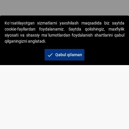
Ko`rsatilayotgan xizmatlarni yaxshilash maqsadida biz saytda
cookie-fayllardan foydalanamiz. Saytda qolishingiz, maxfiylik
siyosati va shaxsiy ma`lumotlardan foydalanish shartlarini qabul
qilganingizni anglatadi.
Copyright © 2017-2026. "Elektron onlayn-auksionlarni
tashkil etish" AJ. Barcha huquqlar himoyalangan
check
Qabul qilaman
To‘lov usullari