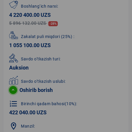
Boshlang‘ich narxi:
4 220 400.00 UZS
5 896 132.00 UZS
-28%
Zakalat puli miqdori
(25%)
:
1 055 100.00 UZS
Savdo o‘tkazish turi:
Auksion
Savdo o‘tkazish uslubi:
Oshirib borish
format_list_numbered
Birinchi qadam bahosi(10%):
422 040.00 UZS
location_on
Manzil: