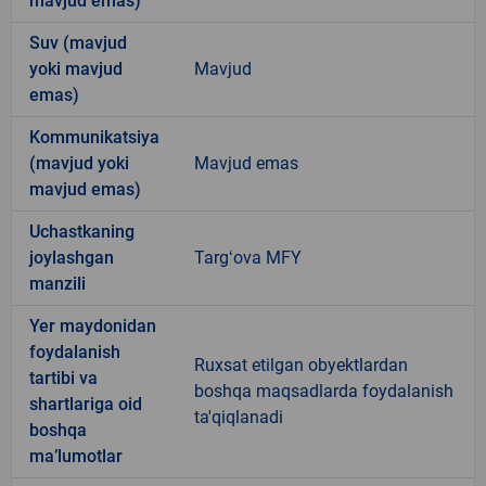
mavjud emas)
Suv (mavjud
yoki mavjud
Mavjud
emas)
Kommunikatsiya
(mavjud yoki
Mavjud emas
mavjud emas)
Uchastkaning
joylashgan
Targʻova MFY
manzili
Yer maydonidan
foydalanish
Ruxsat etilgan obyektlardan
tartibi va
boshqa maqsadlarda foydalanish
shartlariga oid
ta'qiqlanadi
boshqa
ma’lumotlar