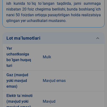
ish kunida to`liq to`langan taqdirda, jami summaga
nisbatan 20 foiz chegirma berilishi, bunda boshlang`ich
narxi 50 foizdan ortiqqa pasaytirilgan holda realizatsiya
qilingan yer uchastkalari mustasno.
keyboard_arrow_down
Lot ma’lumotlari
Yer
uchastkasiga
Mulk
bo`lgan huquq
turi
Gaz (mavjud
yoki mavjud
Mavjud emas
emas)
Elektr ta`minoti
(mavjud yoki
Mavjud