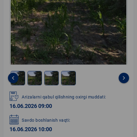
keyboard_arrow_left
keyboard_arrow_right
Item
1
Arizalarni qabul qilishning oxirgi muddati:
of
16.06.2026 09:00
4
Savdo boshlanish vaqti:
16.06.2026 10:00