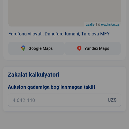
Leaflet
| ©
e-auksion.uz
Farg`ona viloyati, Dang`ara tumani, Targʻova MFY
Google Maps
Yandex Maps
Zakalat kalkulyatori
Auksion qadamiga bog‘lanmagan taklif
UZS