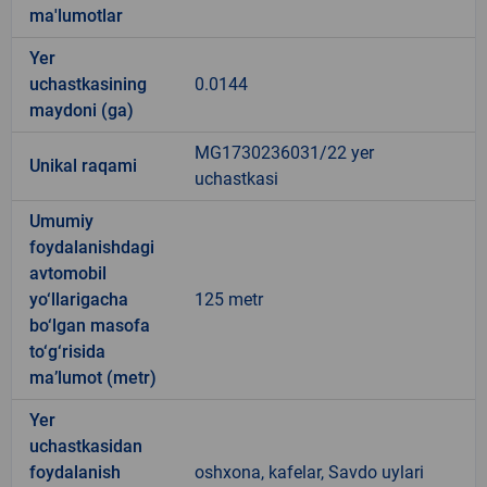
ma'lumotlar
Yer
uchastkasining
0.0144
maydoni (ga)
MG1730236031/22 yer
Unikal raqami
uchastkasi
Umumiy
foydalanishdagi
avtomobil
yo‘llarigacha
125 metr
bo‘lgan masofa
to‘g‘risida
ma’lumot (metr)
Yer
uchastkasidan
foydalanish
oshxona, kafelar, Savdo uylari