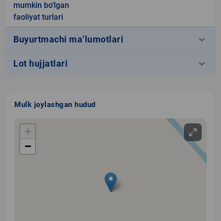
mumkin bo'lgan
faoliyat turlari
keyboard_arrow_down
Buyurtmachi ma’lumotlari
keyboard_arrow_down
Lot hujjatlari
Mulk joylashgan hudud
+
−