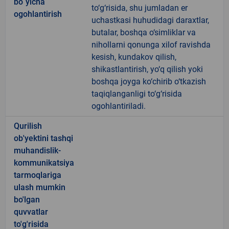
bo`yicha
to‘g‘risida, shu jumladan er
ogohlantirish
uchastkasi huhudidagi daraxtlar,
butalar, boshqa o‘simliklar va
nihollarni qonunga xilof ravishda
kesish, kundakov qilish,
shikastlantirish, yo‘q qilish yoki
boshqa joyga ko‘chirib o‘tkazish
taqiqlanganligi to‘g‘risida
ogohlantiriladi.
Qurilish
ob'yektini tashqi
muhandislik-
kommunikatsiya
tarmoqlariga
ulash mumkin
bo'lgan
quvvatlar
to'g'risida