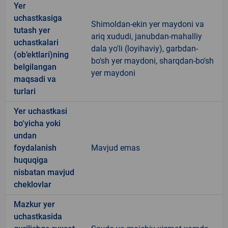
Yer
uchastkasiga
Shimoldan-ekin yer maydoni va
tutash yer
ariq xududi, janubdan-mahalliy
uchastkalari
dala yo'li (loyihaviy), garbdan-
(ob’ektlari)ning
bo'sh yer maydoni, sharqdan-bo'sh
belgilangan
yer maydoni
maqsadi va
turlari
Yer uchastkasi
bo‘yicha yoki
undan
foydalanish
Mavjud emas
huquqiga
nisbatan mavjud
cheklovlar
Mazkur yer
uchastkasida