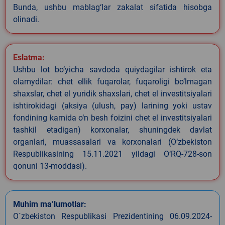
Bunda, ushbu mablag‘lar zakalat sifatida hisobga
olinadi.
Eslatma:
Ushbu lot bo‘yicha savdoda quiydagilar ishtirok eta
olamydilar: chet ellik fuqarolar, fuqaroligi bo‘lmagan
shaxslar, chet el yuridik shaxslari, chet el investitsiyalari
ishtirokidagi (aksiya (ulush, pay) larining yoki ustav
fondining kamida o‘n besh foizini chet el investitsiyalari
tashkil etadigan) korxonalar, shuningdek davlat
organlari, muassasalari va korxonalari (O‘zbekiston
Respublikasining 15.11.2021 yildagi O‘RQ-728-son
qonuni 13-moddasi).
Muhim ma’lumotlar:
O`zbekiston Respublikasi Prezidentining 06.09.2024-