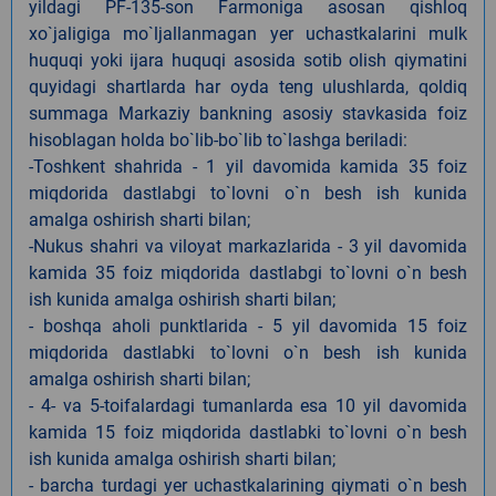
yildagi PF-135-son Farmoniga asosan qishloq
xo`jaligiga mo`ljallanmagan yer uchastkalarini mulk
huquqi yoki ijara huquqi asosida sotib olish qiymatini
quyidagi shartlarda har oyda teng ulushlarda, qoldiq
summaga Markaziy bankning asosiy stavkasida foiz
hisoblagan holda bo`lib-bo`lib to`lashga beriladi:
-Toshkent shahrida - 1 yil davomida kamida 35 foiz
miqdorida dastlabgi to`lovni o`n besh ish kunida
amalga oshirish sharti bilan;
-Nukus shahri va viloyat markazlarida - 3 yil davomida
kamida 35 foiz miqdorida dastlabgi to`lovni o`n besh
ish kunida amalga oshirish sharti bilan;
- boshqa aholi punktlarida - 5 yil davomida 15 foiz
miqdorida dastlabki to`lovni o`n besh ish kunida
amalga oshirish sharti bilan;
- 4- va 5-toifalardagi tumanlarda esa 10 yil davomida
kamida 15 foiz miqdorida dastlabki to`lovni o`n besh
ish kunida amalga oshirish sharti bilan;
- barcha turdagi yer uchastkalarining qiymati o`n besh