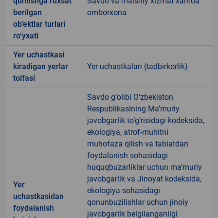
qurilishga ruxsat
Savdo va maishiy xizmat xamda
berilgan
omborxona
ob’ektlar turlari
ro‘yxati
Yer uchastkasi
kiradigan yerlar
Yer uchastkalari (tadbirkorlik)
toifasi
Savdo g‘olibi O‘zbekiston
Respublikasining Ma’muriy
javobgarlik to‘g‘risidagi kodeksida,
ekologiya, atrof-muhitni
muhofaza qilish va tabiatdan
foydalanish sohasidagi
huquqbuzarliklar uchun ma’muriy
javobgarlik va Jinoyat kodeksida,
Yer
ekologiya sohasidagi
uchastkasidan
qonunbuzilishlar uchun jinoiy
foydalanish
javobgarlik belgilanganligi