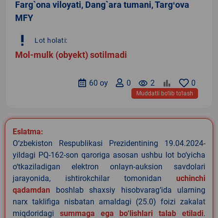
Farg`ona viloyati, Dang`ara tumani, Targʻova
MFY
priority_high
Lot holati:
Mol-mulk (obyekt) sotilmadi
60 oy
0
remove_red_eye
2
0
Muddatli bo‘lib to‘lash
Eslatma:
O‘zbekiston Respublikasi Prezidentining 19.04.2024-
yildagi PQ-162-son qaroriga asosan ushbu lot bo‘yicha
o‘tkaziladigan elektron onlayn-auksion savdolari
jarayonida, ishtirokchilar tomonidan
uchinchi
qadamdan
boshlab shaxsiy hisobvarag‘ida ularning
narx taklifiga nisbatan amaldagi (25.0) foizi zakalat
miqdoridagi
summaga ega bo‘lishlari talab etiladi
.