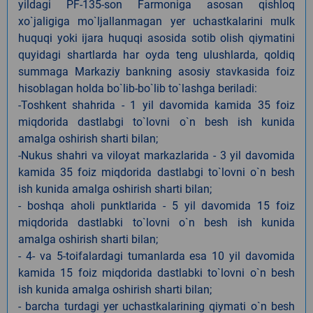
yildagi PF-135-son Farmoniga asosan qishloq
xo`jaligiga mo`ljallanmagan yer uchastkalarini mulk
huquqi yoki ijara huquqi asosida sotib olish qiymatini
quyidagi shartlarda har oyda teng ulushlarda, qoldiq
summaga Markaziy bankning asosiy stavkasida foiz
hisoblagan holda bo`lib-bo`lib to`lashga beriladi:
-Toshkent shahrida - 1 yil davomida kamida 35 foiz
miqdorida dastlabgi to`lovni o`n besh ish kunida
amalga oshirish sharti bilan;
-Nukus shahri va viloyat markazlarida - 3 yil davomida
kamida 35 foiz miqdorida dastlabgi to`lovni o`n besh
ish kunida amalga oshirish sharti bilan;
- boshqa aholi punktlarida - 5 yil davomida 15 foiz
miqdorida dastlabki to`lovni o`n besh ish kunida
amalga oshirish sharti bilan;
- 4- va 5-toifalardagi tumanlarda esa 10 yil davomida
kamida 15 foiz miqdorida dastlabki to`lovni o`n besh
ish kunida amalga oshirish sharti bilan;
- barcha turdagi yer uchastkalarining qiymati o`n besh