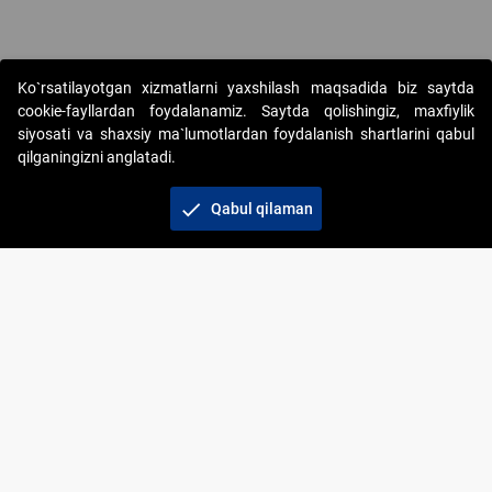
Ko`rsatilayotgan xizmatlarni yaxshilash maqsadida biz saytda
cookie-fayllardan foydalanamiz. Saytda qolishingiz, maxfiylik
siyosati va shaxsiy ma`lumotlardan foydalanish shartlarini qabul
qilganingizni anglatadi.
Copyright © 2017-2026. "Elektron onlayn-auksionlarni
tashkil etish" AJ. Barcha huquqlar himoyalangan
check
Qabul qilaman
To‘lov usullari