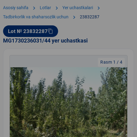
chevron_right
chevron_right
chevron_right
Asosiy sahifa
Lotlar
Yer uchastkalari
chevron_right
Tadbirkorlik va shaharsozlik uchun
23832287
Lot № 23832287
content_copy
MG1730236031/44 yer uchastkasi
Rasm 1 / 4