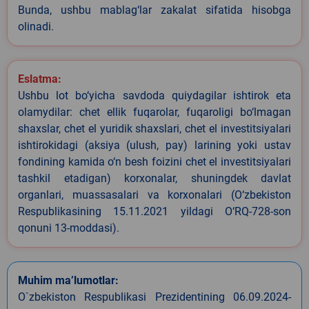
Bunda, ushbu mablag‘lar zakalat sifatida hisobga
olinadi.
Eslatma:
Ushbu lot bo‘yicha savdoda quiydagilar ishtirok eta
olamydilar: chet ellik fuqarolar, fuqaroligi bo‘lmagan
shaxslar, chet el yuridik shaxslari, chet el investitsiyalari
ishtirokidagi (aksiya (ulush, pay) larining yoki ustav
fondining kamida o‘n besh foizini chet el investitsiyalari
tashkil etadigan) korxonalar, shuningdek davlat
organlari, muassasalari va korxonalari (O‘zbekiston
Respublikasining 15.11.2021 yildagi O‘RQ-728-son
qonuni 13-moddasi).
Muhim ma’lumotlar:
O`zbekiston Respublikasi Prezidentining 06.09.2024-