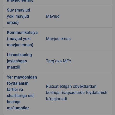
mavjud emas)
Suv (mavjud
yoki mavjud
Mavjud
emas)
Kommunikatsiya
(mavjud yoki
Mavjud emas
mavjud emas)
Uchastkaning
joylashgan
Targʻova MFY
manzili
Yer maydonidan
foydalanish
Ruxsat etilgan obyektlardan
tartibi va
boshqa maqsadlarda foydalanish
shartlariga oid
ta'qiqlanadi
boshqa
ma’lumotlar