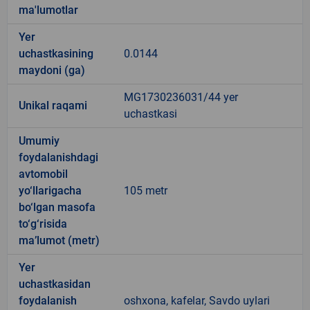
ma'lumotlar
Yer
uchastkasining
0.0144
maydoni (ga)
MG1730236031/44 yer
Unikal raqami
uchastkasi
Umumiy
foydalanishdagi
avtomobil
yo‘llarigacha
105 metr
bo‘lgan masofa
to‘g‘risida
ma’lumot (metr)
Yer
uchastkasidan
foydalanish
oshxona, kafelar, Savdo uylari