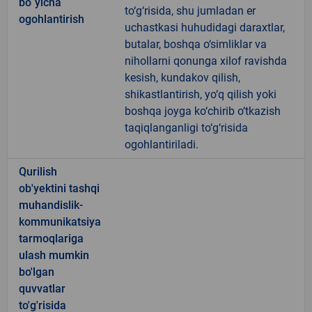
bo`yicha
to‘g‘risida, shu jumladan er
ogohlantirish
uchastkasi huhudidagi daraxtlar,
butalar, boshqa o‘simliklar va
nihollarni qonunga xilof ravishda
kesish, kundakov qilish,
shikastlantirish, yo‘q qilish yoki
boshqa joyga ko‘chirib o‘tkazish
taqiqlanganligi to‘g‘risida
ogohlantiriladi.
Qurilish
ob'yektini tashqi
muhandislik-
kommunikatsiya
tarmoqlariga
ulash mumkin
bo'lgan
quvvatlar
to'g'risida