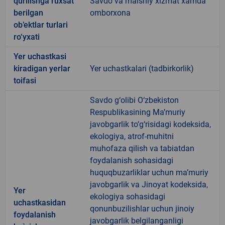
qurilishga ruxsat
Savdo va maishiy xizmat xamda
berilgan
omborxona
ob’ektlar turlari
ro‘yxati
Yer uchastkasi
kiradigan yerlar
Yer uchastkalari (tadbirkorlik)
toifasi
Savdo g‘olibi O‘zbekiston
Respublikasining Ma’muriy
javobgarlik to‘g‘risidagi kodeksida,
ekologiya, atrof-muhitni
muhofaza qilish va tabiatdan
foydalanish sohasidagi
huquqbuzarliklar uchun ma’muriy
javobgarlik va Jinoyat kodeksida,
Yer
ekologiya sohasidagi
uchastkasidan
qonunbuzilishlar uchun jinoiy
foydalanish
javobgarlik belgilanganligi