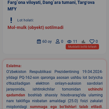
Farg`ona viloyati, Dang`ara tumani, Targʻova
MFY
priority_high
Lot holati:
Mol-mulk (obyekt) sotilmadi
60 oy
0
remove_red_eye
11
0
Muddatli bo‘lib to‘lash
Eslatma:
O‘zbekiston Respublikasi Prezidentining 19.04.2024-
yildagi PQ-162-son qaroriga asosan ushbu lot bo‘yicha
o‘tkaziladigan elektron onlayn-auksion savdolari
jarayonida, ishtirokchilar tomonidan
uchinchi
qadamdan
boshlab shaxsiy hisobvarag‘ida ularning
narx taklifiga nisbatan amaldagi (25.0) foizi zakalat
miqdoridagi
summaga ega bo‘lishlari talab etiladi
.