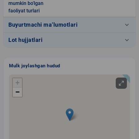
mumkin bo'lgan
faoliyat turlari
keyboard_arrow_down
Buyurtmachi ma’lumotlari
keyboard_arrow_down
Lot hujjatlari
Mulk joylashgan hudud
+
−