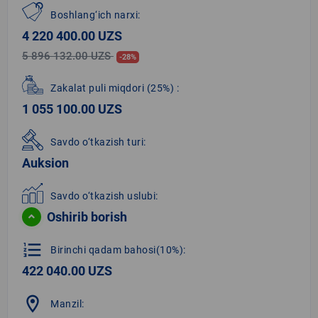
Boshlang‘ich narxi:
4 220 400.00 UZS
5 896 132.00 UZS
-28%
Zakalat puli miqdori
(25%)
:
1 055 100.00 UZS
Savdo o‘tkazish turi:
Auksion
Savdo o‘tkazish uslubi:
Oshirib borish
format_list_numbered
Birinchi qadam bahosi(10%):
422 040.00 UZS
location_on
Manzil: