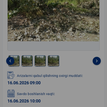
keyboard_arrow_left
keyboard_arrow_right
Item
1
Arizalarni qabul qilishning oxirgi muddati:
of
16.06.2026 09:00
4
Savdo boshlanish vaqti:
16.06.2026 10:00