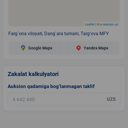
Leaflet
| ©
e-auksion.uz
Farg`ona viloyati, Dang`ara tumani, Targʻova MFY
Google Maps
Yandex Maps
Zakalat kalkulyatori
Auksion qadamiga bog‘lanmagan taklif
UZS