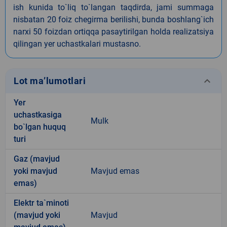
ish kunida to`liq to`langan taqdirda, jami summaga
nisbatan 20 foiz chegirma berilishi, bunda boshlang`ich
narxi 50 foizdan ortiqqa pasaytirilgan holda realizatsiya
qilingan yer uchastkalari mustasno.
keyboard_arrow_down
Lot ma’lumotlari
Yer
uchastkasiga
Mulk
bo`lgan huquq
turi
Gaz (mavjud
yoki mavjud
Mavjud emas
emas)
Elektr ta`minoti
(mavjud yoki
Mavjud