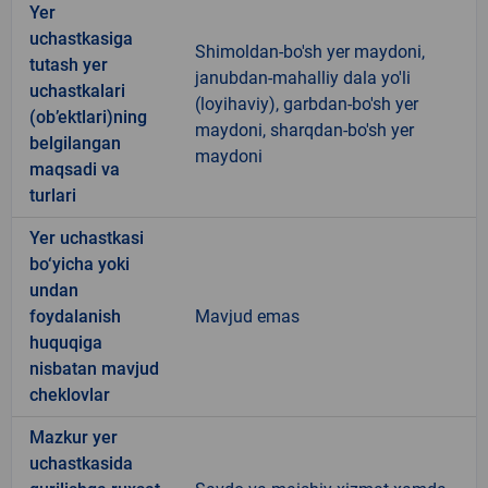
Yer
uchastkasiga
Shimoldan-bo'sh yer maydoni,
tutash yer
janubdan-mahalliy dala yo'li
uchastkalari
(loyihaviy), garbdan-bo'sh yer
(ob’ektlari)ning
maydoni, sharqdan-bo'sh yer
belgilangan
maydoni
maqsadi va
turlari
Yer uchastkasi
bo‘yicha yoki
undan
foydalanish
Mavjud emas
huquqiga
nisbatan mavjud
cheklovlar
Mazkur yer
uchastkasida