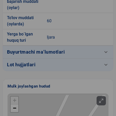
bajarish muddati
(oylar)
To'lov muddati
60
(oylarda)
Yerga bo`lgan
Ijara
huquq turi
keyboard_arrow_down
Buyurtmachi ma’lumotlari
keyboard_arrow_down
Lot hujjatlari
Mulk joylashgan hudud
+
−