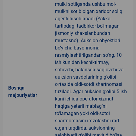
mulki sotilganda ushbu mol-
mulkni sotib olgan xaridor soliq
agenti hisoblanadi (Yakka
tartibdagi tadbirkor bo‘lmagan
jismoniy shaxslar bundan
mustasno). Auksion obyektlari
bo‘yicha bayonnoma
rasmiylashtirilgandan so‘ng, 10
ish kunidan kechiktirmay,
sotuvchi, balansda saqlovchi va
auksion savdolarining g‘olibi
o‘rtasida oldi-sotdi shartnomasi
Boshqa
tuziladi. Agar auksion g‘olibi 5 ish
majburiyatlar
kuni ichida operator xizmat
haqiga yetarli mablag‘ni
to‘lamagan yoki oldi-sotdi
shartnomasini imzolashni rad
etgan taqdirda, auksionning
salohiyatli g‘olibi mavjud bo‘lsa