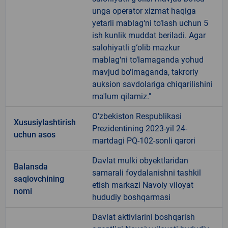
unga operator xizmat haqiga
yetarli mablag‘ni to‘lash uchun 5
ish kunlik muddat beriladi. Agar
salohiyatli g‘olib mazkur
mablag‘ni to‘lamaganda yohud
mavjud bo‘lmaganda, takroriy
auksion savdolariga chiqarilishini
ma'lum qilamiz."
O'zbekiston Respublikasi
Xususiylashtirish
Prezidentining 2023-yil 24-
uchun asos
martdagi PQ-102-sonli qarori
Davlat mulki obyektlaridan
Balansda
samarali foydalanishni tashkil
saqlovchining
etish markazi Navoiy viloyat
nomi
hududiy boshqarmasi
Davlat aktivlarini boshqarish