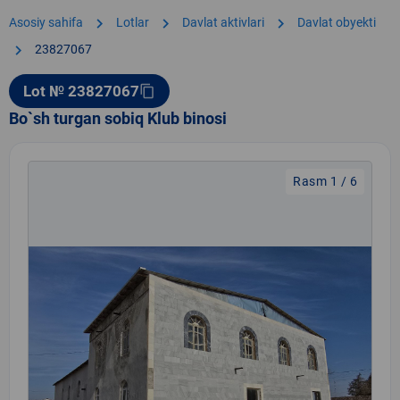
chevron_right
chevron_right
chevron_right
Asosiy sahifa
Lotlar
Davlat aktivlari
Davlat obyekti
chevron_right
23827067
Lot № 23827067
content_copy
Bo`sh turgan sobiq Klub binosi
Rasm 1 / 6