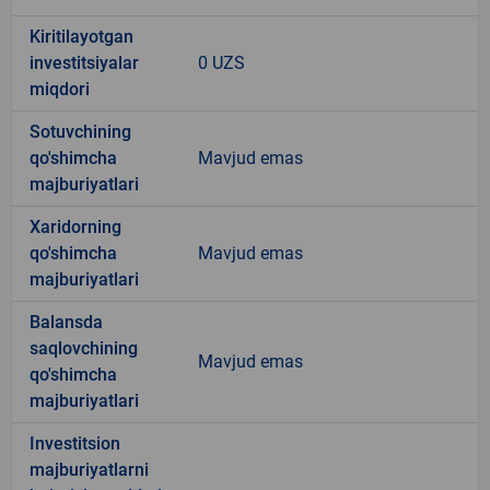
Kiritilayotgan
investitsiyalar
0 UZS
miqdori
Sotuvchining
qo'shimcha
Mavjud emas
majburiyatlari
Xaridorning
qo'shimcha
Mavjud emas
majburiyatlari
Balansda
saqlovchining
Mavjud emas
qo'shimcha
majburiyatlari
Investitsion
majburiyatlarni