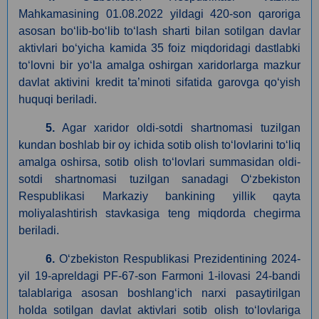
Mahkamasining 01.08.2022 yildagi 420-son qaroriga
asosan boʻlib-boʻlib toʻlash sharti bilan sotilgan davlar
aktivlari boʻyicha kamida 35 foiz miqdoridagi dastlabki
toʻlovni bir yoʻla amalga oshirgan xaridorlarga mazkur
davlat aktivini kredit ta’minoti sifatida garovga qoʻyish
huquqi beriladi.
5.
Agar xaridor oldi-sotdi shartnomasi tuzilgan
kundan boshlab bir oy ichida sotib olish toʻlovlarini toʻliq
amalga oshirsa, sotib olish toʻlovlari summasidan oldi-
sotdi shartnomasi tuzilgan sanadagi Oʻzbekiston
Respublikasi Markaziy bankining yillik qayta
moliyalashtirish stavkasiga teng miqdorda chegirma
beriladi.
6.
O‘zbekiston Respublikasi Prezidentining 2024-
yil 19-apreldagi PF-67-son Farmoni 1-ilovasi 24-bandi
talablariga asosan boshlang‘ich narxi pasaytirilgan
holda sotilgan davlat aktivlari sotib olish to‘lovlariga