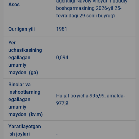
agentligi Navoiy viloyati hududiy
Asos
boshqarmasining 2026-yil 25-
fevraldagi 29-sonli buyrug’i
Qurilgan yili
1981
Yer
uchastkasining
egallagan
0,094
umumiy
maydoni (ga)
Binolar va
inshootlarning
Hujjat bo'yicha-995,99, amalda-
egallagan
977,9
umumiy
maydoni (kv.m)
Yaratilayotgan
ish joylari
-