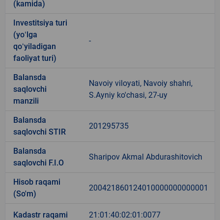
(kamida)
Investitsiya turi
(yoʻlga
-
qoʻyiladigan
faoliyat turi)
Balansda
Navoiy viloyati, Navoiy shahri,
saqlovchi
S.Ayniy ko'chasi, 27-uy
manzili
Balansda
201295735
saqlovchi STIR
Balansda
Sharipov Akmal Abdurashitovich
saqlovchi F.I.O
Hisob raqami
200421860124010000000000001
(So'm)
Kadastr raqami
21:01:40:02:01:0077