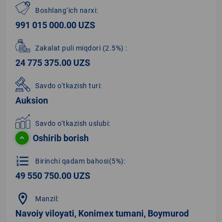
Boshlang‘ich narxi:
991 015 000.00 UZS
Zakalat puli miqdori
(2.5%)
:
24 775 375.00 UZS
Savdo o‘tkazish turi:
Auksion
Savdo o‘tkazish uslubi:
Oshirib borish
format_list_numbered
Birinchi qadam bahosi(5%):
49 550 750.00 UZS
location_on
Manzil:
Navoiy viloyati, Konimex tumani, Boymurod