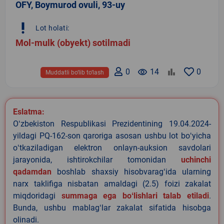
OFY, Boymurod ovuli, 93-uy
priority_high
Lot holati:
Mol-mulk (obyekt) sotilmadi
0
remove_red_eye
14
0
Muddatli bo‘lib to‘lash
Eslatma:
Oʻzbekiston Respublikasi Prezidentining 19.04.2024-
yildagi PQ-162-son qaroriga asosan ushbu lot boʻyicha
oʻtkaziladigan elektron onlayn-auksion savdolari
jarayonida, ishtirokchilar tomonidan
uchinchi
qadamdan
boshlab shaxsiy hisobvaragʻida ularning
narx taklifiga nisbatan amaldagi (2.5) foizi zakalat
miqdoridagi
summaga ega boʻlishlari talab etiladi
.
Bunda, ushbu mablagʻlar zakalat sifatida hisobga
olinadi.