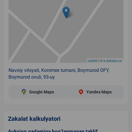
Leaflet
| ©
e-auksion.uz
Navoiy viloyati, Konimex tumani, Boymurod OFY,
Boymurod ovuli, 93-uy
Google Maps
Yandex Maps
Zakalat kalkulyatori
Auksion qadamiga bog‘lanmagan taklif