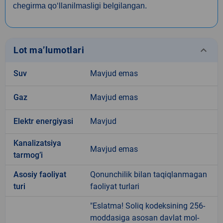
chegirma qo‘llanilmasligi belgilangan.
keyboard_arrow_down
Lot ma’lumotlari
Suv
Mavjud emas
Gaz
Mavjud emas
Elektr energiyasi
Mavjud
Kanalizatsiya
Mavjud emas
tarmogʼi
Аsosiy faoliyat
Qonunchilik bilan taqiqlanmagan
turi
faoliyat turlari
"Eslatma! Soliq kodeksining 256-
moddasiga asosan davlat mol-