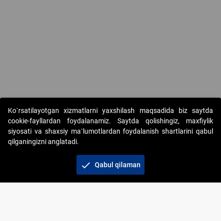
Ko`rsatilayotgan xizmatlarni yaxshilash maqsadida biz saytda
cookie-fayllardan foydalanamiz. Saytda qolishingiz, maxfiylik
siyosati va shaxsiy ma`lumotlardan foydalanish shartlarini qabul
qilganingizni anglatadi.
Copyright © 2017-2026. "Elektron onlayn-auksionlarni
tashkil etish" AJ. Barcha huquqlar himoyalangan
check
Qabul qilaman
To‘lov usullari