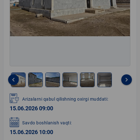
keyboard_arrow_left
keyboard_arrow_right
Item
1
Arizalarni qabul qilishning oxirgi muddati:
of
15.06.2026 09:00
6
Savdo boshlanish vaqti:
15.06.2026 10:00