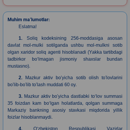
Muhim ma’lumotlar:
Eslatma!
1.
Soliq kodeksining 256-moddasiga asosan
davlat mol-mulki sotilganda ushbu mol-mulkni sotib
olgan xaridor soliq agenti hisoblanadi (Yakka tartibdagi
tadbirkor boʻlmagan jismoniy shaxslar bundan
mustasno).
2.
Mazkur aktiv bo'yicha sotib olish to'lovlarini
bo'lib-bo'lib to'lash muddati 60 oy.
3.
Mazkur aktiv bo'yicha dastlabki toʻlov summasi
35 foizdan kam boʻlgan holatlarda, qolgan summaga
Markaziy bankning asosiy stavkasi miqdorida yillik
foizlar hisoblanmaydi.
4.
Oʻzbekiston Respublikasi Vazirlar