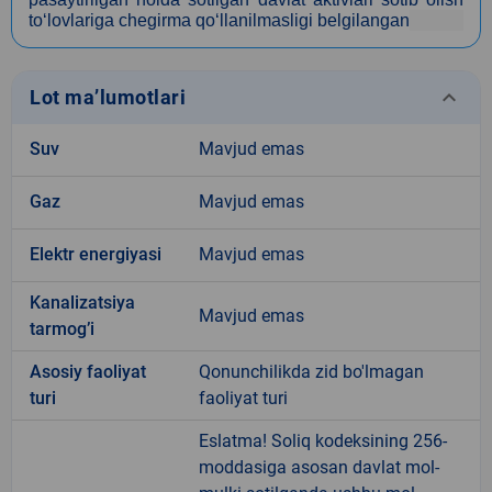
to‘lovlariga chegirma qo‘llanilmasligi belgilangan
keyboard_arrow_down
Lot ma’lumotlari
Suv
Mavjud emas
Gaz
Mavjud emas
Elektr energiyasi
Mavjud emas
Kanalizatsiya
Mavjud emas
tarmogʼi
Аsosiy faoliyat
Qonunchilikda zid bo'lmagan
turi
faoliyat turi
Eslatma! Soliq kodeksining 256-
moddasiga asosan davlat mol-