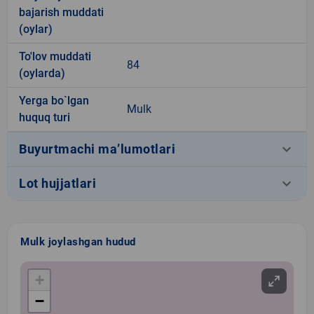
bajarish muddati
(oylar)
To'lov muddati
84
(oylarda)
Yerga bo`lgan
Mulk
huquq turi
keyboard_arrow_down
Buyurtmachi ma’lumotlari
keyboard_arrow_down
Lot hujjatlari
Mulk joylashgan hudud
+
−