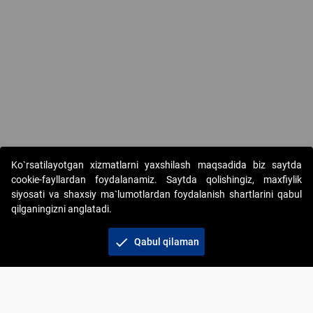
Ko`rsatilayotgan xizmatlarni yaxshilash maqsadida biz saytda
cookie-fayllardan foydalanamiz. Saytda qolishingiz, maxfiylik
siyosati va shaxsiy ma`lumotlardan foydalanish shartlarini qabul
qilganingizni anglatadi.
Copyright © 2017-2026. "Elektron onlayn-auksionlarni
tashkil etish" AJ. Barcha huquqlar himoyalangan
check
Qabul qilaman