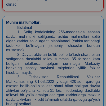
olinadi.
Muhim ma’lumotlar:
Eslatma!
1.
Soliq kodeksining 256-moddasiga asosan
davlat mol-mulki sotilganda ushbu mol-mulkni sotib
olgan xaridor soliq agenti hisoblanadi (Yakka tartibdagi
tadbirkor bo‘lmagan jismoniy shaxslar bundan
mustasno).
2.
Davlat aktivlari bo‘lib-bo‘lib to‘lash sharti bilan
sotilganda dastlabki to‘lov summasi 35 foizdan kam
bo‘lgan holatlarda, qolgan summaga Markaziy
bankning asosiy stavkasi miqdorida yillik foizlar
hisoblanmaydi.
3
. O‘zbekiston Respublikasi Vazirlar
Mahkamasining 01.08.2022 yildagi 420-son qaroriga
asosan bo‘lib-bo‘lib to‘lash sharti bilan sotilgan davlat
aktivlari bo‘yicha kamida 35 foiz miqdoridagi dastlabki
to‘lovni bir yo‘la amalga oshirgan xaridorlarga mazkur
davlat aktivlarini kredit ta’minoti sifatida garovga qo‘yish
huquqi beriladi.