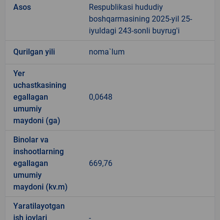
Asos
Respublikasi hududiy
boshqarmasining 2025-yil 25-
iyuldagi 243-sonli buyrug'i
Qurilgan yili
noma`lum
Yer
uchastkasining
egallagan
0,0648
umumiy
maydoni (ga)
Binolar va
inshootlarning
egallagan
669,76
umumiy
maydoni (kv.m)
Yaratilayotgan
ish joylari
-