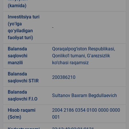
(kamida)
Investitsiya turi
(yoʻlga
-
qoʻyiladigan
faoliyat turi)
Balansda
Qoraqalpog‘iston Respublikasi,
saqlovchi
Qonliko‘l tumani, G'arezsizlik
manzili
ko‘chasi raqamsiz
Balansda
200386210
saqlovchi STIR
Balansda
Sultanov Baxram Begdullaevich
saqlovchi F.I.O
Hisob raqami
2004 2186 0354 0100 0000 0000
(So'm)
001