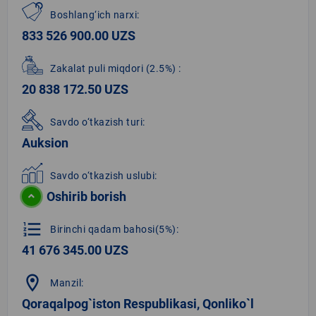
Boshlang‘ich narxi:
833 526 900.00 UZS
Zakalat puli miqdori
(2.5%)
:
20 838 172.50 UZS
Savdo o‘tkazish turi:
Auksion
Savdo o‘tkazish uslubi:
Oshirib borish
format_list_numbered
Birinchi qadam bahosi(5%):
41 676 345.00 UZS
location_on
Manzil:
Qoraqalpog`iston Respublikasi, Qonliko`l