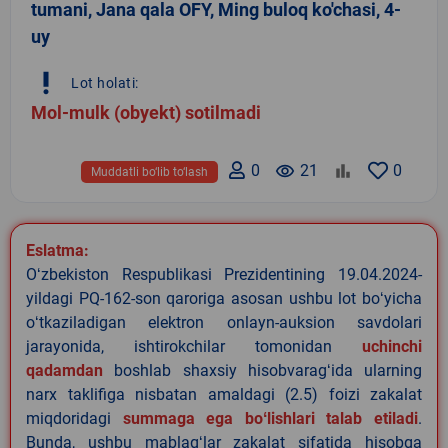
tumani, Jana qala OFY, Ming buloq ko'chasi, 4-
uy
priority_high
Lot holati:
Mol-mulk (obyekt) sotilmadi
0
remove_red_eye
21
0
Muddatli bo‘lib to‘lash
Eslatma:
Oʻzbekiston Respublikasi Prezidentining 19.04.2024-
yildagi PQ-162-son qaroriga asosan ushbu lot boʻyicha
oʻtkaziladigan elektron onlayn-auksion savdolari
jarayonida, ishtirokchilar tomonidan
uchinchi
qadamdan
boshlab shaxsiy hisobvaragʻida ularning
narx taklifiga nisbatan amaldagi (2.5) foizi zakalat
miqdoridagi
summaga ega boʻlishlari talab etiladi
.
Bunda, ushbu mablagʻlar zakalat sifatida hisobga