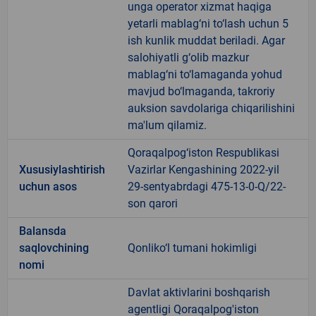
unga operator xizmat haqiga
yetarli mablag‘ni to‘lash uchun 5
ish kunlik muddat beriladi. Agar
salohiyatli g‘olib mazkur
mablag‘ni to‘lamaganda yohud
mavjud bo‘lmaganda, takroriy
auksion savdolariga chiqarilishini
ma'lum qilamiz.
Qoraqalpog‘iston Respublikasi
Xususiylashtirish
Vazirlar Kengashining 2022-yil
uchun asos
29-sentyabrdagi 475-13-0-Q/22-
son qarori
Balansda
saqlovchining
Qonliko‘l tumani hokimligi
nomi
Davlat aktivlarini boshqarish
agentligi Qoraqalpog'iston