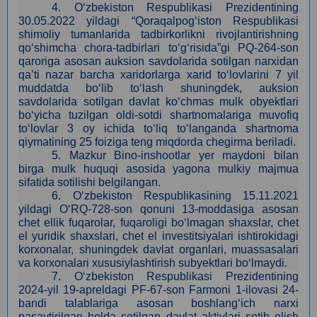
4
.
O‘zbekiston Respublikasi Prezidentining
30.05.2022 yildagi “Qoraqalpog‘iston Respublikasi
shimoliy tumanlarida tadbirkorlikni rivojlantirishning
qo‘shimcha chora-tadbirlari to‘g‘risida”gi PQ-264-son
qaroriga asosan auksion savdolarida sotilgan narxidan
qa’ti nazar barcha xaridorlarga xarid to‘lovlarini 7 yil
muddatda bo‘lib to‘lash shuningdek, auksion
savdolarida sotilgan davlat ko‘chmas mulk obyektlari
bo‘yicha tuzilgan oldi-sotdi shartnomalariga muvofiq
to‘lovlar 3 oy ichida to‘liq to‘langanda shartnoma
qiymatining 25 foiziga teng miqdorda chegirma beriladi.
5.
Mazkur Bino-inshootlar yer maydoni bilan
birga mulk huquqi asosida yagona mulkiy majmua
sifatida sotilishi belgilangan.
6. O‘zbekiston Respublikasining 15.11.2021
yildagi O‘RQ-728-son qonuni 13-moddasiga asosan
сhet ellik fuqarolar, fuqaroligi bo‘lmagan shaxslar, chet
el yuridik shaxslari, chet el investitsiyalari ishtirokidagi
korxonalar, shuningdek davlat organlari, muassasalari
va korxonalari xususiylashtirish subyektlari bo‘lmaydi.
7.
O‘zbekiston Respublikasi Prezidentining
2024-yil 19-apreldagi PF-67-son Farmoni 1-ilovasi 24-
bandi talablariga asosan boshlang‘ich narxi
pasaytirilgan holda sotilgan davlat aktivlari sotib olish