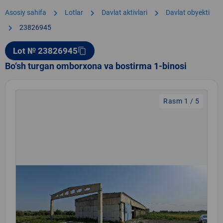
chevron_right
chevron_right
chevron_right
Asosiy sahifa
Lotlar
Davlat aktivlari
Davlat obyekti
chevron_right
23826945
Lot № 23826945
content_copy
Bo‘sh turgan omborxona va bostirma 1-binosi
Rasm 1 / 5