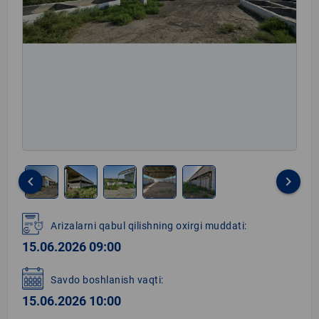
keyboard_arrow_left
keyboard_arrow_right
Item
1
Arizalarni qabul qilishning oxirgi muddati:
of
15.06.2026 09:00
5
Savdo boshlanish vaqti:
15.06.2026 10:00