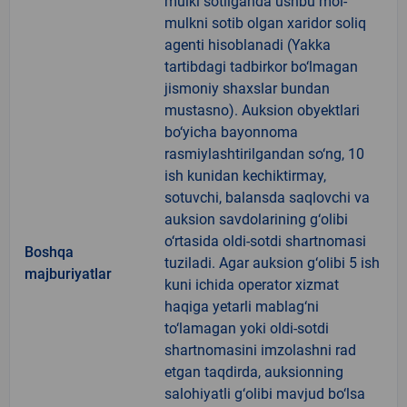
mulki sotilganda ushbu mol-
mulkni sotib olgan xaridor soliq
agenti hisoblanadi (Yakka
tartibdagi tadbirkor bo‘lmagan
jismoniy shaxslar bundan
mustasno). Auksion obyektlari
bo‘yicha bayonnoma
rasmiylashtirilgandan so‘ng, 10
ish kunidan kechiktirmay,
sotuvchi, balansda saqlovchi va
auksion savdolarining g‘olibi
o‘rtasida oldi-sotdi shartnomasi
Boshqa
tuziladi. Agar auksion g‘olibi 5 ish
majburiyatlar
kuni ichida operator xizmat
haqiga yetarli mablag‘ni
to‘lamagan yoki oldi-sotdi
shartnomasini imzolashni rad
etgan taqdirda, auksionning
salohiyatli g‘olibi mavjud bo‘lsa