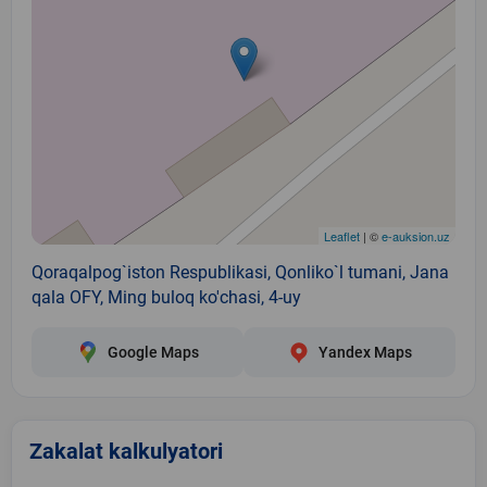
Leaflet
| ©
e-auksion.uz
Qoraqalpog`iston Respublikasi, Qonliko`l tumani, Jana
qala OFY, Ming buloq ko'chasi, 4-uy
Google Maps
Yandex Maps
Zakalat kalkulyatori