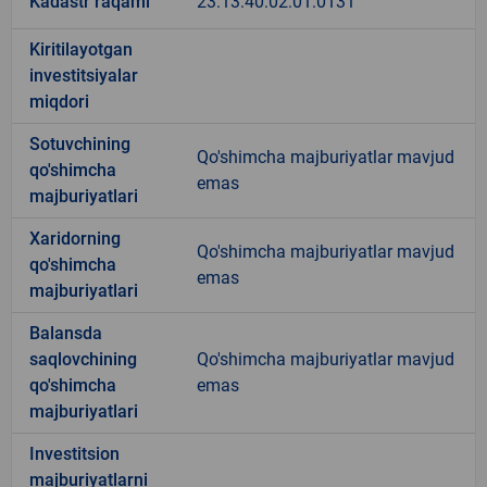
Kadastr raqami
23:13:40:02:01:0131
Kiritilayotgan
investitsiyalar
miqdori
Sotuvchining
Qo'shimcha majburiyatlar mavjud
qo'shimcha
emas
majburiyatlari
Xaridorning
Qo'shimcha majburiyatlar mavjud
qo'shimcha
emas
majburiyatlari
Balansda
saqlovchining
Qo'shimcha majburiyatlar mavjud
qo'shimcha
emas
majburiyatlari
Investitsion
majburiyatlarni