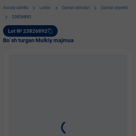
chevron_right
chevron_right
chevron_right
Asosiy sahifa
Lotlar
Davlat aktivlari
Davlat obyekti
chevron_right
23826892
Lot № 23826892
content_copy
Bo`sh turgan Mulkiy majmua