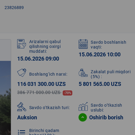
right
23826889
Arizalarni qabul
Savdo boshlanish
qilishning oxirgi
vaqti:
muddati:
15.06.2026 10:00
15.06.2026 09:00
Zakalat puli miqdori
Boshlang‘ich narxi:
(5%)
:
116 031 300.00 UZS
5 801 565.00 UZS
386 771 000.00 UZS
-70%
Savdo o‘tkazish
Savdo o‘tkazish turi:
uslubi:
Auksion
Oshirib borish
Birinchi qadam
format_list_numbered