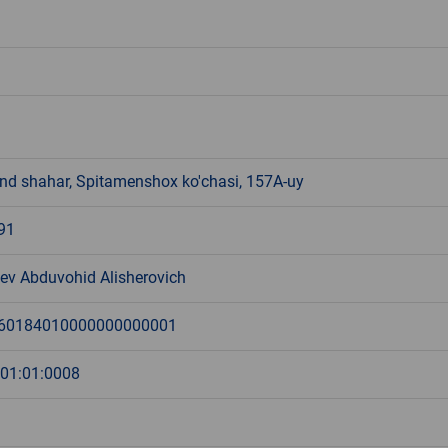
d shahar, Spitamenshox ko'chasi, 157A-uy
91
ev Abduvohid Alisherovich
60184010000000000001
:01:01:0008