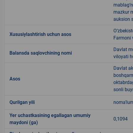
mablag‘ni
mazkur m
auksion s
O‘zbekist
Xususiylashtirish uchun asos
Farmoni v
Davlat m
Balansda saqlovchining nomi
viloyati
Davlat ak
boshqarma
Asos
oktabrda
sonli buy
Qurilgan yili
noma'lu
Yer uchastkasining egallagan umumiy
0,1094
maydoni (ga)