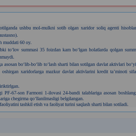
tilganda ushbu mol-mulkni sotib olgan xaridor soliq agenti hisobla
mustasno).
ash muddati 60 oy.
astlabki to‘lov summasi 35 foizdan kam bo‘lgan holatlarda qolgan sum
anmaydi.
sosan bo‘lib-bo‘lib to‘lash sharti bilan sotilgan davlat aktivlari bo‘y
oshirgan xaridorlarga mazkur davlat aktivlarini kredit ta’minoti sifa
riktirlgan.
gi PF-67-son Farmoni 1-ilovasi 24-bandi talablariga asosan boshlang
vlariga chegirma qo‘llanilmasligi belgilangan.
iyatini tashkil etish va faoliyat turini saqlash sharti bilan sotiladi.
k