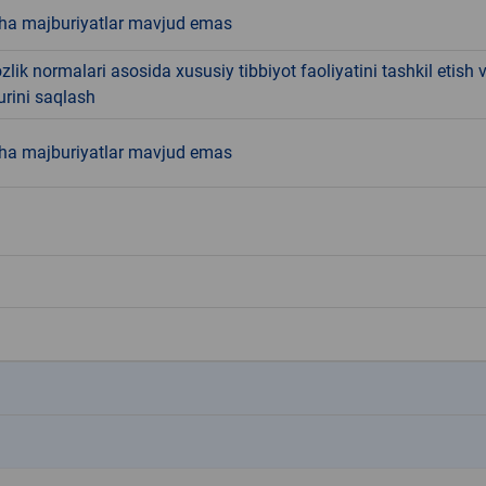
ha majburiyatlar mavjud emas
lik normalari asosida xususiy tibbiyot faoliyatini tashkil etish 
turini saqlash
ha majburiyatlar mavjud emas
k
k