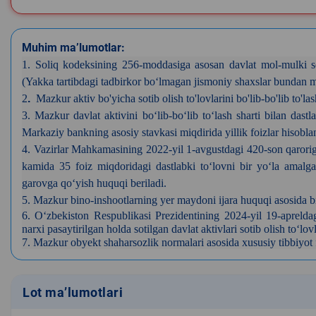
Muhim ma’lumotlar:
1. Soliq kodeksining 256-moddasiga asosan davlat mol-mulki so
(Yakka tartibdagi tadbirkor bo‘lmagan jismoniy shaxslar bundan 
2
.
Mazkur aktiv bo'yicha sotib olish to'lovlarini bo'lib-bo'lib to'l
3. Mazkur davlat aktivini bo‘lib-bo‘lib to‘lash sharti bilan d
Markaziy bankning asosiy stavkasi miqdirida yillik foizlar hisobl
4. Vazirlar Mahkamasining 2022-yil 1-avgustdagi 420-son qaroriga a
kamida 35 foiz miqdoridagi dastlabki to‘lovni bir yo‘la amalga 
garovga qo‘yish huquqi beriladi.
5.
Mazkur bino-inshootlarning yer maydoni ijara huquqi asosida bi
6.
O‘zbekiston Respublikasi Prezidentining 2024-yil 19-aprelda
narxi pasaytirilgan holda sotilgan davlat aktivlari sotib olish to‘lo
7.
Mazkur obyekt shaharsozlik normalari asosida xususiy tibbiyot faol
Lot ma’lumotlari