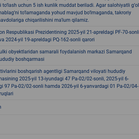
 to‘lash uchun 5 ish kunlik muddat beriladi. Agar salohiyatli g‘ol
ablag‘ni to‘lamaganda yohud mavjud bo‘lmaganda, takroriy
avdolariga chiqarilishini ma'lum qilamiz.
on Respublikasi Prezidentining 2025-yil 21-apreldagi PF-70-sonl
a 2024-yil 19-apreldagi PQ-162-sonli qarori
ulki obyektlaridan samarali foydalanish markazi Samarqand
 hududiy boshqarmasi
tivlarini boshqarish agentligi Samarqand viloyati hududiy
sining 2025-yil 13-iyundagi 47 Pa-02/02-sonli, 2025-yil 6-
gi 97 Pa-02/02-sonli hamda 2026-yil 6-yanvardagi 01 Pa-02/04-
ruqlari
m