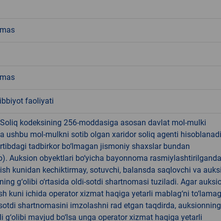
emas
emas
ibbiyot faoliyati
 Soliq kodeksining 256-moddasiga asosan davlat mol-mulki
a ushbu mol-mulkni sotib olgan xaridor soliq agenti hisoblanad
rtibdagi tadbirkor bo‘lmagan jismoniy shaxslar bundan
). Auksion obyektlari bo‘yicha bayonnoma rasmiylashtirilgand
 ish kunidan kechiktirmay, sotuvchi, balansda saqlovchi va auks
ning g‘olibi o‘rtasida oldi-sotdi shartnomasi tuziladi. Agar auksi
 ish kuni ichida operator xizmat haqiga yetarli mablag‘ni to‘lama
-sotdi shartnomasini imzolashni rad etgan taqdirda, auksionning
li g‘olibi mavjud bo‘lsa unga operator xizmat haqiga yetarli