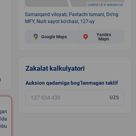
Leaflet
| ©
e-auksion.uz
Samarqand viloyati, Paxtachi tumani, Do'ng
MFY, Nurli xayot ko'chasi, 127-uy
,
Yandex
Google Maps
Maps
Zakalat kalkulyatori
0
Auksion qadamiga bog‘lanmagan taklif
UZS
igan
ida
shbu