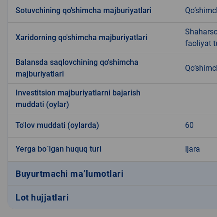
Sotuvchining qo'shimcha majburiyatlari
Qo‘shimc
Shaharsoz
Xaridorning qo'shimcha majburiyatlari
faoliyat 
Balansda saqlovchining qo'shimcha
Qo‘shimc
majburiyatlari
Investitsion majburiyatlarni bajarish
muddati (oylar)
To'lov muddati (oylarda)
60
Yerga bo`lgan huquq turi
Ijara
Buyurtmachi ma’lumotlari
Lot hujjatlari