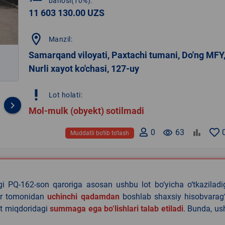
bahosi(10%):
11 603 130.00 UZS
location_on
Manzil:
Samarqand viloyati, Paxtachi tumani, Do'ng MFY
Nurli xayot ko'chasi, 127-uy
priority_high
Lot holati:
keyboard_arrow_right
Mol-mulk (obyekt) sotilmadi
0
remove_red_eye
63
Muddatli bo‘lib to‘lash
agi PQ-162-son qaroriga asosan ushbu lot bo‘yicha o‘tkazilad
lar tomonidan
uchinchi qadamdan
boshlab shaxsiy hisobvarag‘
lat miqdoridagi
summaga ega bo‘lishlari talab etiladi
. Bunda, u