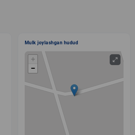
Mulk joylashgan hudud
+
−