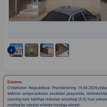
keyboard_arrow_left
Item
1
of
4
Eslatma:
O‘zbekiston Respublikasi Prezidentining 19.04.2024-yild
elektron onlayn-auksion savdolari jarayonida, ishtirokchi
ularning narx taklifiga nisbatan amaldagi (5.0) foizi zaka
mablag‘lar zakalat sifatida hisobga olinadi.