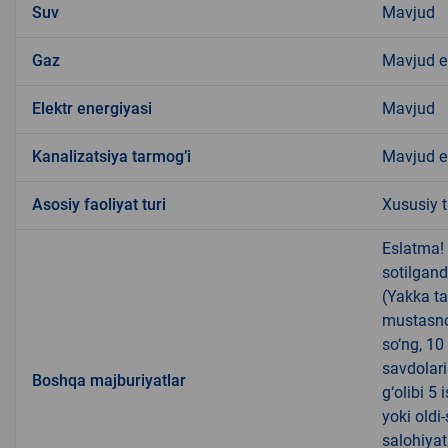
Suv
Mavjud
Gaz
Mavjud 
Elektr energiyasi
Mavjud
Kanalizatsiya tarmogʼi
Mavjud 
Аsosiy faoliyat turi
Xususiy t
Eslatma!
sotilgand
(Yakka ta
mustasno
so‘ng, 10
savdolari
Boshqa majburiyatlar
g‘olibi 5
yoki oldi
salohiyat