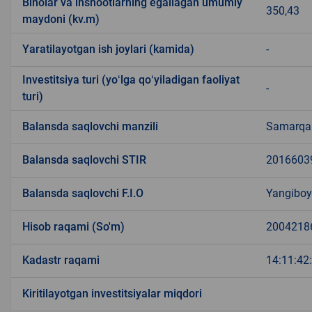
Binolar va inshootlarning egallagan umumiy
350,43
maydoni (kv.m)
Yaratilayotgan ish joylari (kamida)
-
Investitsiya turi (yoʻlga qoʻyiladigan faoliyat
-
turi)
Balansda saqlovchi manzili
Samarqan
Balansda saqlovchi STIR
2016603
Balansda saqlovchi F.I.O
Yangiboy
Hisob raqami (So'm)
2004218
Kadastr raqami
14:11:42
Kiritilayotgan investitsiyalar miqdori