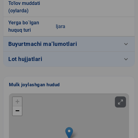
To'lov muddati
(oylarda)
Yerga bo`lgan
Ijara
huquq turi
keyboard_arrow_down
Buyurtmachi ma’lumotlari
keyboard_arrow_down
Lot hujjatlari
Mulk joylashgan hudud
+
−