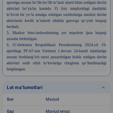
qaroriga asosan bo‘lib-bo‘lib to‘lash sharti bilan sotilgan davlat
aktivlari bo‘yicha kamida 35 foiz miqdoridagi dastlabki
to‘lovni bir yo‘la amalga oshirgan xaridorlarga mazkur davlat
aktivlarini kredit ta’minoti sifatida garovga qo‘yish huquqi
beriladi.
5.
Mazkur bino-inshootlarning yer maydoni ijara huquqi
asosida biriktirlgan.
6.
O‘zbekiston Respublikasi Prezidentining 2024-yil 19-
apreldagi PF-67-son Farmoni 1-ilovasi 24-bandi talablariga
asosan boshlang‘ich narxi pasaytirilgan holda sotilgan davlat
aktivlari sotib olish to‘lovlariga chegirma qo‘llanilmasligi
belgilangan.
keyboard_arrow_down
Lot ma’lumotlari
Suv
Mavjud
Gaz
Mavjud emas