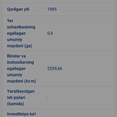
Qurilgan yili
1985
Yer
uchastkasining
egallagan
0,4
umumiy
maydoni (ga)
Binolar va
inshootlarning
egallagan
2559,66
umumiy
maydoni (kv.m)
Yaratilayotgan
ish joylari
-
(kamida)
Investitsiya turi