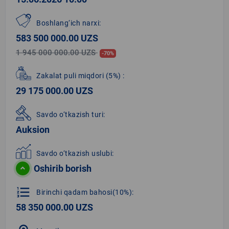
Boshlang‘ich narxi:
583 500 000.00 UZS
1 945 000 000.00 UZS
-70%
Zakalat puli miqdori
(5%)
:
29 175 000.00 UZS
Savdo o‘tkazish turi:
Auksion
Savdo o‘tkazish uslubi:
Oshirib borish
format_list_numbered
Birinchi qadam bahosi(10%):
58 350 000.00 UZS