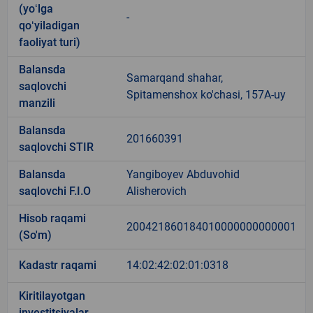
(yoʻlga
-
qoʻyiladigan
faoliyat turi)
Balansda
Samarqand shahar,
saqlovchi
Spitamenshox ko'chasi, 157A-uy
manzili
Balansda
201660391
saqlovchi STIR
Balansda
Yangiboyev Abduvohid
saqlovchi F.I.O
Alisherovich
Hisob raqami
200421860184010000000000001
(So'm)
Kadastr raqami
14:02:42:02:01:0318
Kiritilayotgan
investitsiyalar