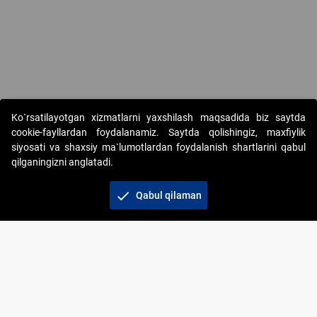
Ko`rsatilayotgan xizmatlarni yaxshilash maqsadida biz saytda
cookie-fayllardan foydalanamiz. Saytda qolishingiz, maxfiylik
siyosati va shaxsiy ma`lumotlardan foydalanish shartlarini qabul
qilganingizni anglatadi.
Copyright © 2017-2026. "Elektron onlayn-auksionlarni
tashkil etish" AJ. Barcha huquqlar himoyalangan
check
Qabul qilaman
To‘lov usullari