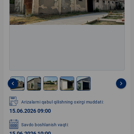
keyboard_arrow_left
keyboard_arrow_right
Item
1
Arizalarni qabul qilishning oxirgi muddati:
of
15.06.2026 09:00
5
Savdo boshlanish vaqti:
15.06.2026 10:00