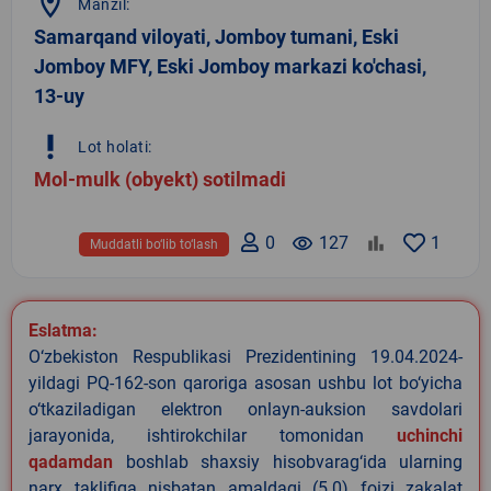
location_on
Manzil:
Samarqand viloyati, Jomboy tumani, Eski
Jomboy MFY, Eski Jomboy markazi ko'chasi,
13-uy
priority_high
Lot holati:
Mol-mulk (obyekt) sotilmadi
0
remove_red_eye
127
1
Muddatli bo‘lib to‘lash
Eslatma:
O‘zbekiston Respublikasi Prezidentining 19.04.2024-
yildagi PQ-162-son qaroriga asosan ushbu lot bo‘yicha
o‘tkaziladigan elektron onlayn-auksion savdolari
jarayonida, ishtirokchilar tomonidan
uchinchi
qadamdan
boshlab shaxsiy hisobvarag‘ida ularning
narx taklifiga nisbatan amaldagi (5.0) foizi zakalat