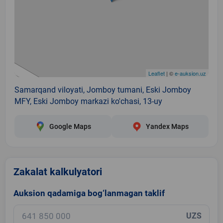
Leaflet
| ©
e-auksion.uz
Samarqand viloyati, Jomboy tumani, Eski Jomboy
MFY, Eski Jomboy markazi ko'chasi, 13-uy
Google Maps
Yandex Maps
Zakalat kalkulyatori
Auksion qadamiga bog‘lanmagan taklif
UZS