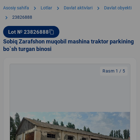
chevron_right
chevron_right
chevron_right
Asosiy sahifa
Lotlar
Davlat aktivlari
Davlat obyekti
chevron_right
23826888
Lot № 23826888
content_copy
Sobiq Zarafshon muqobil mashina traktor parkining
bo`sh turgan binosi
Rasm 1 / 5