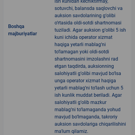
ish kunidan kechiktirmay,
sotuvchi, balansda saqlovchi va
auksion savdolarining g‘olibi
o‘rtasida oldi-sotdi shartnomasi
Boshqa
tuziladi. Agar auksion g‘olibi 5 ish
majburiyatlar
kuni ichida operator xizmat
haqiga yetarli mablag‘ni
to‘lamagan yoki oldi-sotdi
shartnomasini imzolashni rad
etgan taqdirda, auksionning
salohiyatli g‘olibi mavjud bo‘lsa
unga operator xizmat haqiga
yetarli mablag‘ni to‘lash uchun 5
ish kunlik muddat beriladi. Agar
salohiyatli g‘olib mazkur
mablag‘ni to‘lamaganda yohud
mavjud bo‘lmaganda, takroriy
auksion savdolariga chiqarilishini
ma'lum qilamiz.