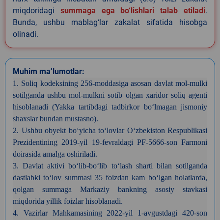
miqdoridagi
summaga ega bo‘lishlari talab etiladi
.
Bunda, ushbu mablag‘lar zakalat sifatida hisobga
olinadi.
Muhim ma’lumotlar:
1. Soliq kodeksining 256-moddasiga asosan davlat mol-mulki
sotilganda ushbu mol-mulkni sotib olgan xaridor soliq agenti
hisoblanadi (Yakka tartibdagi tadbirkor bo‘lmagan jismoniy
shaxslar bundan mustasno).
2. Ushbu obyekt bo‘yicha to‘lovlar O‘zbekiston Respublikasi
Prezidentining 2019-yil 19-fevraldagi PF-5666-son Farmoni
doirasida amalga oshiriladi.
3. Davlat aktivi bo‘lib-bo‘lib to‘lash sharti bilan sotilganda
dastlabki to‘lov summasi 35 foizdan kam bo‘lgan holatlarda,
qolgan summaga Markaziy bankning asosiy stavkasi
miqdorida yillik foizlar hisoblanadi.
4. Vazirlar Mahkamasining 2022-yil 1-avgustdagi 420-son