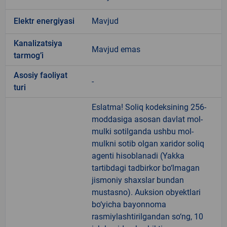
Elektr energiyasi
Mavjud
Kanalizatsiya
Mavjud emas
tarmogʼi
Аsosiy faoliyat
-
turi
Eslatma! Soliq kodeksining 256-
moddasiga asosan davlat mol-
mulki sotilganda ushbu mol-
mulkni sotib olgan xaridor soliq
agenti hisoblanadi (Yakka
tartibdagi tadbirkor bo‘lmagan
jismoniy shaxslar bundan
mustasno). Auksion obyektlari
bo‘yicha bayonnoma
rasmiylashtirilgandan so‘ng, 10