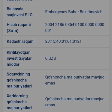
Balansda
Embergenov Babur Bakitboevich
saqlovchi F.I.O
Hisob raqami
2004 2186 0354 0100 0000 0000
(So'm)
001
Kadastr raqami
23:15:40:01:01:0121
Kiritilayotgan
investitsiyalar
0 UZS
miqdori
Sotuvchining
Qo'shimcha majburiyatlar mavjud
qo'shimcha
emas
majburiyatlari
Xaridorning
Qo'shimcha majburiyatlar mavjud
qo'shimcha
emas
majburiyatlari