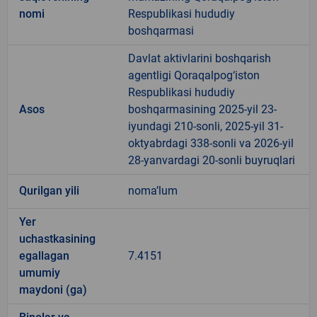
nomi
Respublikasi hududiy
boshqarmasi
Davlat aktivlarini boshqarish
agentligi Qoraqalpog‘iston
Respublikasi hududiy
Asos
boshqarmasining 2025-yil 23-
iyundagi 210-sonli, 2025-yil 31-
oktyabrdagi 338-sonli va 2026-yil
28-yanvardagi 20-sonli buyruqlari
Qurilgan yili
noma’lum
Yer
uchastkasining
egallagan
7.4151
umumiy
maydoni (ga)