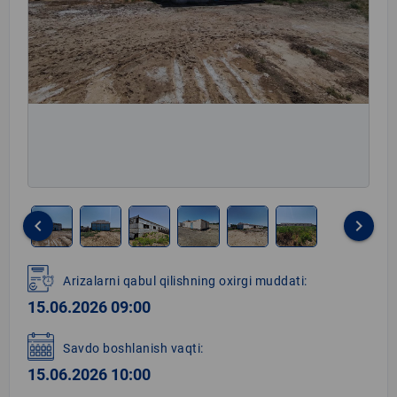
keyboard_arrow_left
keyboard_arrow_right
Item
1
Arizalarni qabul qilishning oxirgi muddati:
of
15.06.2026 09:00
6
Savdo boshlanish vaqti:
15.06.2026 10:00