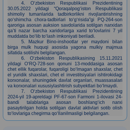
4
.
O‘zbekiston Respublikasi Prezidentining
30.05.2022 yildagi “Qoraqalpog‘iston Respublikasi
shimoliy tumanlarida tadbirkorlikni rivojlantirishning
qo‘shimcha chora-tadbirlari to‘g‘risida”gi PQ-264-son
qaroriga asosan auksion savdolarida sotilgan narxidan
qa’ti nazar barcha xaridorlarga xarid to‘lovlarini 7 yil
muddatda bo‘lib to‘lash imkoniyati beriladi.
5
. Mazkur Bino-inshootlar yer maydoni bilan
birga
mulk
huquqi asosida yagona mulkiy majmua
sifatida sotilishi belgilangan.
6. O‘zbekiston Respublikasining 15.11.2021
yildagi O‘RQ-728-son qonuni 13-moddasiga asosan
сhet ellik fuqarolar, fuqaroligi bo‘lmagan shaxslar, chet
el yuridik shaxslari, chet el investitsiyalari ishtirokidagi
korxonalar, shuningdek davlat organlari, muassasalari
va korxonalari xususiylashtirish subyektlari bo‘lmaydi.
7.
O‘zbekiston Respublikasi Prezidentining
2024-yil 19-apreldagi PF-67-son Farmoni 1-ilovasi 24-
bandi talablariga asosan boshlang‘ich narxi
pasaytirilgan holda sotilgan davlat aktivlari sotib olish
to‘lovlariga chegirma qo‘llanilmasligi belgilangan.