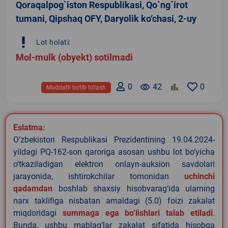
Qoraqalpog`iston Respublikasi, Qo`ng`irot
tumani, Qipshaq OFY, Daryolik ko‘chasi, 2-uy
priority_high
Lot holati:
Mol-mulk (obyekt) sotilmadi
0
remove_red_eye
42
0
Muddatli bo‘lib to‘lash
Eslatma:
O‘zbekiston Respublikasi Prezidentining 19.04.2024-
yildagi PQ-162-son qaroriga asosan ushbu lot bo‘yicha
o‘tkaziladigan elektron onlayn-auksion savdolari
jarayonida, ishtirokchilar tomonidan
uchinchi
qadamdan
boshlab shaxsiy hisobvarag‘ida ularning
narx taklifiga nisbatan amaldagi (5.0) foizi zakalat
miqdoridagi
summaga ega bo‘lishlari talab etiladi
.
Bunda, ushbu mablag‘lar zakalat sifatida hisobga