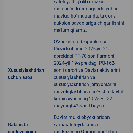
salohiyatli g‘olib mazkur
mablag‘ni to‘lamaganda yohud
mavjud bo‘lmaganda, takroriy
auksion savdolariga chiqarilishini
ma'lum qilamiz.
O‘zbekiston Respublikasi
Prezidentining 2025-yil 21-
apreldagi PF-70-son Farmoni,
2024-yil 19-apreldagi PQ-162-
Xususiylashtirish
sonli qarori va Davlat aktivlarini
uchun asos
xususiylashtirish va
xususiylashtirish jarayonlarini
muvofiqlashtirish boʻyicha davlat
komissiyasining 2025-yil 27-
maydagi 42-sonli bayoni
Davlat mulki obyektlaridan
Balansda
samarali foydalanish
saqlovchining
markazining Qoraqalpog‘iston