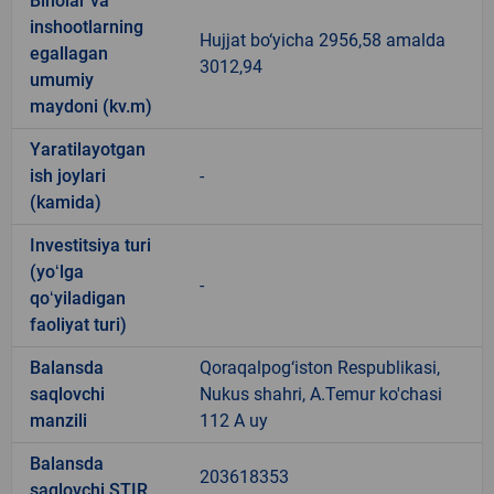
Binolar va
inshootlarning
Hujjat bo‘yicha 2956,58 amalda
egallagan
3012,94
umumiy
maydoni (kv.m)
Yaratilayotgan
ish joylari
-
(kamida)
Investitsiya turi
(yoʻlga
-
qoʻyiladigan
faoliyat turi)
Balansda
Qoraqalpog‘iston Respublikasi,
saqlovchi
Nukus shahri, A.Temur ko'chasi
manzili
112 A uy
Balansda
203618353
saqlovchi STIR