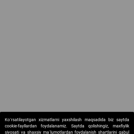
Ko`rsatilayotgan xizmatlarni yaxshilash maqsadida biz saytda
cookie-fayllardan foydalanamiz. Saytda qolishingiz, maxfiylik
siyosati va shaxsiy ma`lumotlardan foydalanish shartlarini qabul