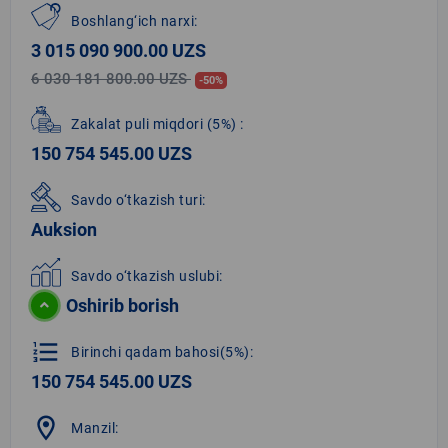
Boshlang‘ich narxi:
3 015 090 900.00 UZS
6 030 181 800.00 UZS
-50%
Zakalat puli miqdori
(5%)
:
150 754 545.00 UZS
Savdo o‘tkazish turi:
Auksion
Savdo o‘tkazish uslubi:
Oshirib borish
format_list_numbered
Birinchi qadam bahosi(5%):
150 754 545.00 UZS
location_on
Manzil: