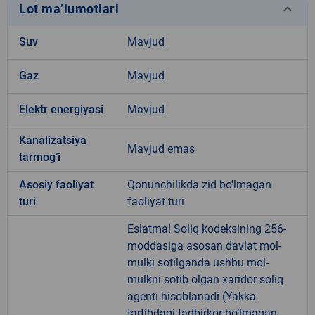
keyboard_arrow_down
Lot ma’lumotlari
Suv
Mavjud
Gaz
Mavjud
Elektr energiyasi
Mavjud
Kanalizatsiya
Mavjud emas
tarmogʼi
Аsosiy faoliyat
Qonunchilikda zid bo'lmagan
turi
faoliyat turi
Eslatma! Soliq kodeksining 256-
moddasiga asosan davlat mol-
mulki sotilganda ushbu mol-
mulkni sotib olgan xaridor soliq
agenti hisoblanadi (Yakka
tartibdagi tadbirkor bo‘lmagan