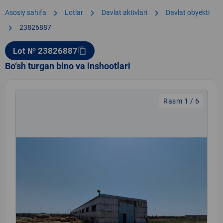
chevron_right
chevron_right
chevron_right
Asosiy sahifa
Lotlar
Davlat aktivlari
Davlat obyekti
chevron_right
23826887
Lot № 23826887
content_copy
Bo‘sh turgan bino va inshootlari
Rasm 1 / 6