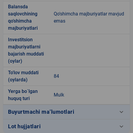
Balansda
saqlovchining
Qo'shimcha majburiyatlar mavjud
qo'shimcha
emas
majburiyatlari
Investitsion
majburiyatlarni
bajarish muddati
(oylar)
To'lov muddati
84
(oylarda)
Yerga bo`lgan
Mulk
huquq turi
keyboard_arrow_down
Buyurtmachi ma’lumotlari
keyboard_arrow_down
Lot hujjatlari