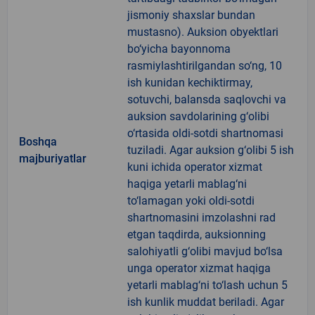
jismoniy shaxslar bundan
mustasno). Auksion obyektlari
bo‘yicha bayonnoma
rasmiylashtirilgandan so‘ng, 10
ish kunidan kechiktirmay,
sotuvchi, balansda saqlovchi va
auksion savdolarining g‘olibi
o‘rtasida oldi-sotdi shartnomasi
Boshqa
tuziladi. Agar auksion g‘olibi 5 ish
majburiyatlar
kuni ichida operator xizmat
haqiga yetarli mablag‘ni
to‘lamagan yoki oldi-sotdi
shartnomasini imzolashni rad
etgan taqdirda, auksionning
salohiyatli g‘olibi mavjud bo‘lsa
unga operator xizmat haqiga
yetarli mablag‘ni to‘lash uchun 5
ish kunlik muddat beriladi. Agar