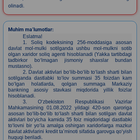
olinadi.
Muhim ma’lumotlar:
Eslatma!
1.
Soliq kodeksining 256-moddasiga asosan
davlat mol-mulki sotilganda ushbu mol-mulkni sotib
olgan xaridor soliq agenti hisoblanadi (Yakka tartibdagi
tadbirkor bo‘lmagan jismoniy shaxslar bundan
mustasno).
2.
Davlat aktivlari bo‘lib-bo‘lib to‘lash sharti bilan
sotilganda dastlabki to‘lov summasi 35 foizdan kam
bo‘lgan holatlarda, qolgan summaga Markaziy
bankning asosiy stavkasi miqdorida yillik foizlar
hisoblanadi.
3
. O‘zbekiston Respublikasi Vazirlar
Mahkamasining 01.08.2022 yildagi 420-son qaroriga
asosan bo‘lib-bo‘lib to‘lash sharti bilan sotilgan davlat
aktivlari bo‘yicha kamida 35 foiz miqdoridagi dastlabki
to‘lovni bir yo‘la amalga oshirgan xaridorlarga mazkur
davlat aktivlarini kredit ta’minoti sifatida garovga qo‘yish
huquqi beriladi.