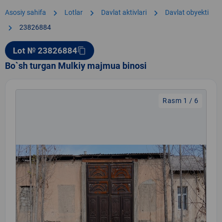
chevron_right
chevron_right
chevron_right
Asosiy sahifa
Lotlar
Davlat aktivlari
Davlat obyekti
chevron_right
23826884
Lot № 23826884
content_copy
Bo`sh turgan Mulkiy majmua binosi
Rasm 1 / 6