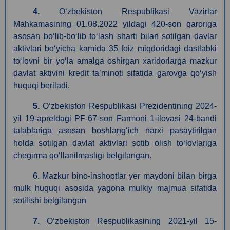
4.
Oʻzbekiston Respublikasi Vazirlar
Mahkamasining 01.08.2022 yildagi 420-son qaroriga
asosan boʻlib-boʻlib toʻlash sharti bilan sotilgan davlar
aktivlari boʻyicha kamida 35 foiz miqdoridagi dastlabki
toʻlovni bir yoʻla amalga oshirgan xaridorlarga mazkur
davlat aktivini kredit ta’minoti sifatida garovga qoʻyish
huquqi beriladi.
5.
O‘zbekiston Respublikasi Prezidentining 2024-
yil 19-apreldagi PF-67-son Farmoni 1-ilovasi 24-bandi
talablariga asosan boshlang‘ich narxi pasaytirilgan
holda sotilgan davlat aktivlari sotib olish to‘lovlariga
chegirma qo‘llanilmasligi belgilangan.
6. Mazkur bino-inshootlar yer maydoni bilan birga
mulk huquqi asosida yagona mulkiy majmua sifatida
sotilishi belgilangan
7.
O‘zbekiston Respublikasining 2021-yil 15-