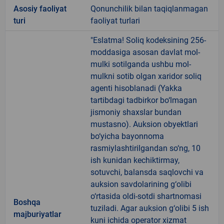
Аsosiy faoliyat
Qonunchilik bilan taqiqlanmagan
turi
faoliyat turlari
"Eslatma! Soliq kodeksining 256-
moddasiga asosan davlat mol-
mulki sotilganda ushbu mol-
mulkni sotib olgan xaridor soliq
agenti hisoblanadi (Yakka
tartibdagi tadbirkor bo‘lmagan
jismoniy shaxslar bundan
mustasno). Auksion obyektlari
bo‘yicha bayonnoma
rasmiylashtirilgandan so‘ng, 10
ish kunidan kechiktirmay,
sotuvchi, balansda saqlovchi va
auksion savdolarining g‘olibi
o‘rtasida oldi-sotdi shartnomasi
Boshqa
tuziladi. Agar auksion g‘olibi 5 ish
majburiyatlar
kuni ichida operator xizmat