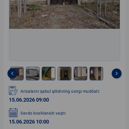
keyboard_arrow_left
keyboard_arrow_right
Item
1
Arizalarni qabul qilishning oxirgi muddati:
of
15.06.2026 09:00
6
Savdo boshlanish vaqti:
15.06.2026 10:00