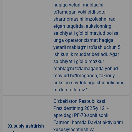
haqiga yetarli mablag‘ni
to‘lamagan yoki oldi-sotdi
shartnomasini imzolashni rad
etgan taqdirda, auksionning
salohiyatli g‘olibi mavjud bo‘lsa
unga operator xizmat haqiga
yetarli mablag‘ni to‘lash uchun 5
ish kunlik muddat beriladi. Agar
salohiyatli g‘olib mazkur
mablag‘ni to‘lamaganda yohud
mavjud bo‘lmaganda, takroriy
auksion savdolariga chiqarilishini
ma'lum qilamiz."
O‘zbekiston Respublikasi
Prezidentining 2025-yil 21-
apreldagi PF-70-sonli sonli
Farmoni hamda Davlat aktivlarini
Xususiylashtirish
xususiylashtirish va