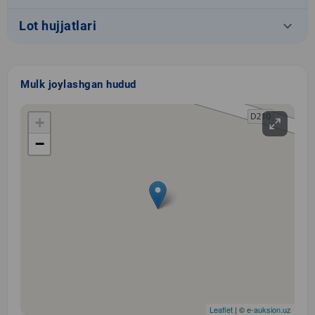
keyboard_arrow_down
Lot hujjatlari
Mulk joylashgan hudud
+
−
Leaflet
| ©
e-auksion.uz