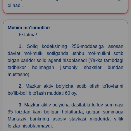
olinadi.
Muhim ma’lumotlar:
Eslatma!
1.
Soliq kodeksining 256-moddasiga asosan
davlat mol-mulki sotilganda ushbu mol-mulkni sotib
olgan xaridor soliq agenti hisoblanadi (Yakka tartibdagi
tadbirkor boʻlmagan jismoniy shaxslar bundan
mustasno)
2.
Mazkur aktiv bo'yicha sotib olish to'lovlarini
bo'lib-bo'lib to'lash muddati 60 oy.
3.
Mazkur aktiv bo'yicha dastlabki toʻlov summasi
35 foizdan kam boʻlgan holatlarda, qolgan summaga
Markaziy bankning asosiy stavkasi miqdorida yillik
foizlar hisoblanmaydi.