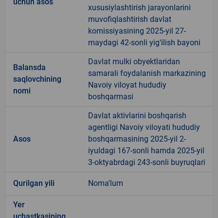
uchun asos
xususiylashtirish jarayonlarini
muvofiqlashtirish davlat
komissiyasining 2025-yil 27-
maydagi 42-sonli yig‘ilish bayoni
Davlat mulki obyektlaridan
Balansda
samarali foydalanish markazining
saqlovchining
Navoiy viloyat hududiy
nomi
boshqarmasi
Davlat aktivlarini boshqarish
agentligi Navoiy viloyati hududiy
Asos
boshqarmasining 2025-yil 2-
iyuldagi 167-sonli hamda 2025-yil
3-oktyabrdagi 243-sonli buyruqlari
Qurilgan yili
Noma'lum
Yer
uchastkasining