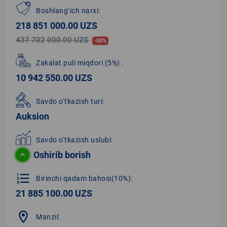
Boshlang‘ich narxi:
218 851 000.00 UZS
437 702 000.00 UZS
-50%
Zakalat puli miqdori
(5%)
:
10 942 550.00 UZS
Savdo o‘tkazish turi:
Auksion
Savdo o‘tkazish uslubi:
Oshirib borish
format_list_numbered
Birinchi qadam bahosi(10%):
21 885 100.00 UZS
location_on
Manzil: