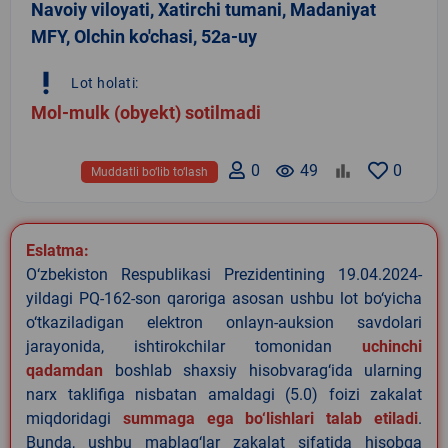
Navoiy viloyati, Xatirchi tumani, Madaniyat
MFY, Olchin ko'chasi, 52a-uy
priority_high
Lot holati:
Mol-mulk (obyekt) sotilmadi
0
remove_red_eye
49
0
Muddatli bo‘lib to‘lash
Eslatma:
O‘zbekiston Respublikasi Prezidentining 19.04.2024-
yildagi PQ-162-son qaroriga asosan ushbu lot bo‘yicha
o‘tkaziladigan elektron onlayn-auksion savdolari
jarayonida, ishtirokchilar tomonidan
uchinchi
qadamdan
boshlab shaxsiy hisobvarag‘ida ularning
narx taklifiga nisbatan amaldagi (5.0) foizi zakalat
miqdoridagi
summaga ega bo‘lishlari talab etiladi
.
Bunda, ushbu mablag‘lar zakalat sifatida hisobga