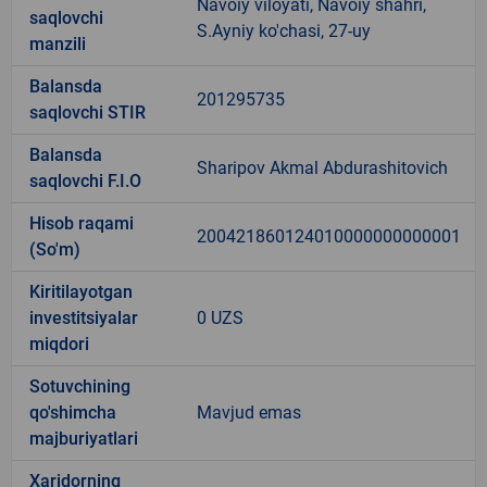
Navoiy viloyati, Navoiy shahri,
saqlovchi
S.Ayniy ko'chasi, 27-uy
manzili
Balansda
201295735
saqlovchi STIR
Balansda
Sharipov Akmal Abdurashitovich
saqlovchi F.I.O
Hisob raqami
200421860124010000000000001
(So'm)
Kiritilayotgan
investitsiyalar
0 UZS
miqdori
Sotuvchining
qo'shimcha
Mavjud emas
majburiyatlari
Xaridorning