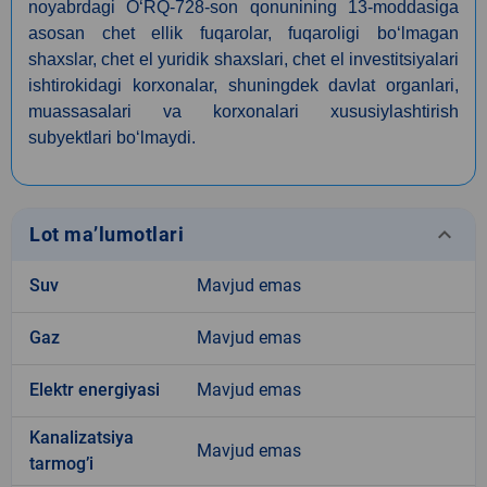
noyabrdagi O‘RQ-728-son qonunining 13-moddasiga
asosan сhet ellik fuqarolar, fuqaroligi bo‘lmagan
shaxslar, chet el yuridik shaxslari, chet el investitsiyalari
ishtirokidagi korxonalar, shuningdek davlat organlari,
muassasalari va korxonalari xususiylashtirish
subyektlari bo‘lmaydi.
keyboard_arrow_down
Lot ma’lumotlari
Suv
Mavjud emas
Gaz
Mavjud emas
Elektr energiyasi
Mavjud emas
Kanalizatsiya
Mavjud emas
tarmogʼi