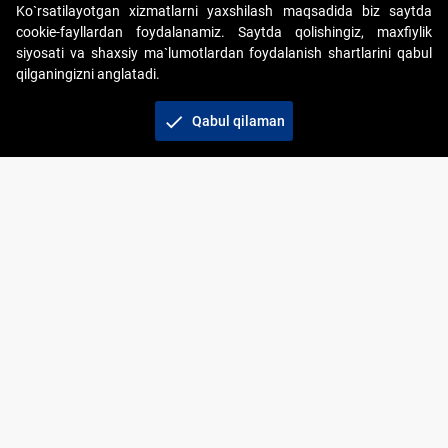
Ko`rsatilayotgan xizmatlarni yaxshilash maqsadida biz saytda
cookie-fayllardan foydalanamiz. Saytda qolishingiz, maxfiylik
siyosati va shaxsiy ma`lumotlardan foydalanish shartlarini qabul
qilganingizni anglatadi.
Copyright © 2017-2026. "Elektron onlayn-auksionlarni
tashkil etish" AJ. Barcha huquqlar himoyalangan
check
Qabul qilaman
To‘lov usullari
Bog‘lanish