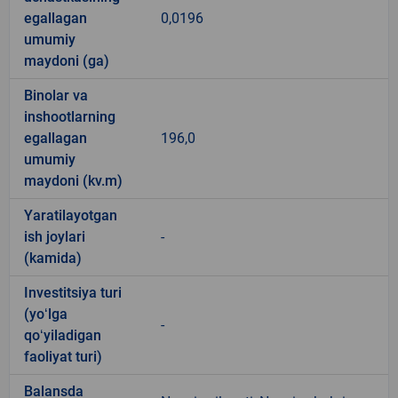
egallagan
0,0196
umumiy
maydoni (ga)
Binolar va
inshootlarning
egallagan
196,0
umumiy
maydoni (kv.m)
Yaratilayotgan
ish joylari
-
(kamida)
Investitsiya turi
(yoʻlga
-
qoʻyiladigan
faoliyat turi)
Balansda