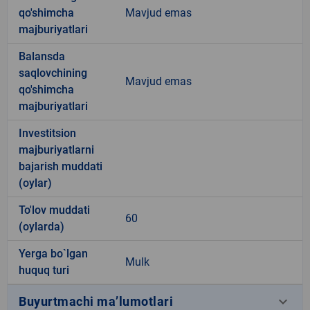
qo'shimcha
Mavjud emas
majburiyatlari
Balansda
saqlovchining
Mavjud emas
qo'shimcha
majburiyatlari
Investitsion
majburiyatlarni
bajarish muddati
(oylar)
To'lov muddati
60
(oylarda)
Yerga bo`lgan
Mulk
huquq turi
keyboard_arrow_down
Buyurtmachi ma’lumotlari