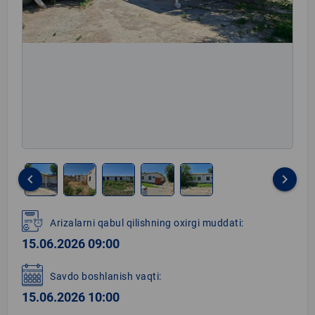
keyboard_arrow_left
keyboard_arrow_right
Item
1
Arizalarni qabul qilishning oxirgi muddati:
of
15.06.2026 09:00
5
Savdo boshlanish vaqti:
15.06.2026 10:00