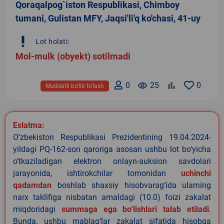
Qoraqalpog`iston Respublikasi, Chimboy
tumani, Gulistan MFY, Jaqsi'li'q ko'chasi, 41-uy
priority_high
Lot holati:
Mol-mulk (obyekt) sotilmadi
0
remove_red_eye
25
0
Muddatli bo‘lib to‘lash
Eslatma:
O‘zbekiston Respublikasi Prezidentining 19.04.2024-
yildagi PQ-162-son qaroriga asosan ushbu lot bo‘yicha
o‘tkaziladigan elektron onlayn-auksion savdolari
jarayonida, ishtirokchilar tomonidan
uchinchi
qadamdan
boshlab shaxsiy hisobvarag‘ida ularning
narx taklifiga nisbatan amaldagi (10.0) foizi zakalat
miqdoridagi
summaga ega bo‘lishlari talab etiladi
.
Bunda, ushbu mablag‘lar zakalat sifatida hisobga