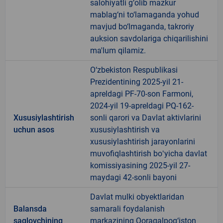
salohiyatli g‘olib mazkur
mablag‘ni to‘lamaganda yohud
mavjud bo‘lmaganda, takroriy
auksion savdolariga chiqarilishini
ma'lum qilamiz.
O‘zbekiston Respublikasi
Prezidentining 2025-yil 21-
apreldagi PF-70-son Farmoni,
2024-yil 19-apreldagi PQ-162-
Xususiylashtirish
sonli qarori va Davlat aktivlarini
uchun asos
xususiylashtirish va
xususiylashtirish jarayonlarini
muvofiqlashtirish boʻyicha davlat
komissiyasining 2025-yil 27-
maydagi 42-sonli bayoni
Davlat mulki obyektlaridan
Balansda
samarali foydalanish
saqlovchining
markazining Qoraqalpog‘iston