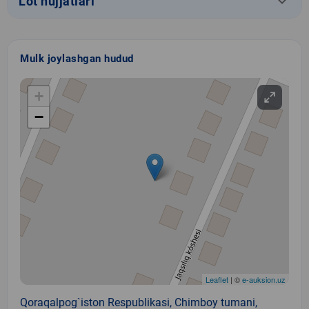
keyboard_arrow_down
Lot hujjatlari
Mulk joylashgan hudud
+
−
Leaflet
| ©
e-auksion.uz
Qoraqalpog`iston Respublikasi, Chimboy tumani,