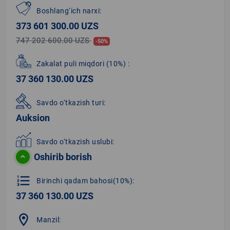
Boshlang‘ich narxi:
373 601 300.00 UZS
747 202 600.00 UZS
-50%
Zakalat puli miqdori
(10%)
:
37 360 130.00 UZS
Savdo o‘tkazish turi:
Auksion
Savdo o‘tkazish uslubi:
Oshirib borish
format_list_numbered
Birinchi qadam bahosi(10%):
37 360 130.00 UZS
location_on
Manzil: