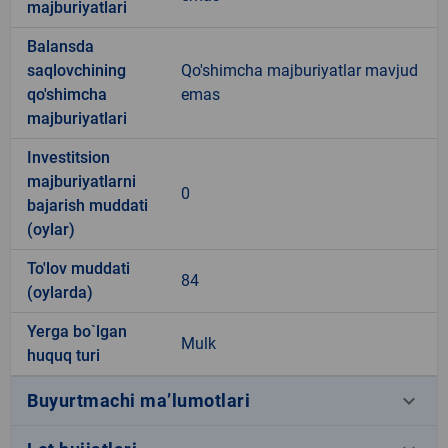
majburiyatlari
Balansda
saqlovchining
Qo'shimcha majburiyatlar mavjud
qo'shimcha
emas
majburiyatlari
Investitsion
majburiyatlarni
0
bajarish muddati
(oylar)
To'lov muddati
84
(oylarda)
Yerga bo`lgan
Mulk
huquq turi
keyboard_arrow_down
Buyurtmachi ma’lumotlari