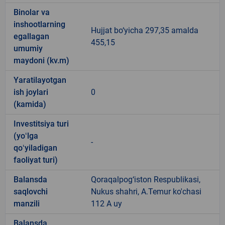
Binolar va
inshootlarning
Hujjat bo‘yicha 297,35 amalda
egallagan
455,15
umumiy
maydoni (kv.m)
Yaratilayotgan
ish joylari
0
(kamida)
Investitsiya turi
(yoʻlga
-
qoʻyiladigan
faoliyat turi)
Balansda
Qoraqalpog‘iston Respublikasi,
saqlovchi
Nukus shahri, A.Temur ko'chasi
manzili
112 A uy
Balansda