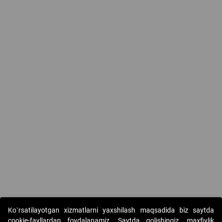
Ko`rsatilayotgan xizmatlarni yaxshilash maqsadida biz saytda
cookie-fayllardan foydalanamiz. Saytda qolishingiz, maxfiylik