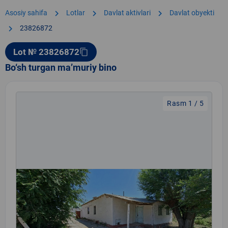
chevron_right
chevron_right
chevron_right
Asosiy sahifa
Lotlar
Davlat aktivlari
Davlat obyekti
chevron_right
23826872
Lot № 23826872
content_copy
Bo‘sh turgan ma’muriy bino
Rasm 1 / 5