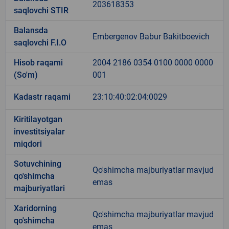
203618353
saqlovchi STIR
Balansda
Embergenov Babur Bakitboevich
saqlovchi F.I.O
Hisob raqami
2004 2186 0354 0100 0000 0000
(So'm)
001
Kadastr raqami
23:10:40:02:04:0029
Kiritilayotgan
investitsiyalar
miqdori
Sotuvchining
Qo'shimcha majburiyatlar mavjud
qo'shimcha
emas
majburiyatlari
Xaridorning
Qo'shimcha majburiyatlar mavjud
qo'shimcha
emas