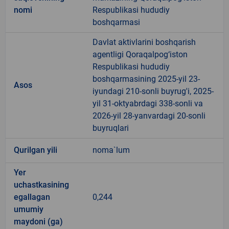
nomi
Respublikasi hududiy
boshqarmasi
Davlat aktivlarini boshqarish
agentligi Qoraqalpog‘iston
Respublikasi hududiy
boshqarmasining 2025-yil 23-
Asos
iyundagi 210-sonli buyrug'i, 2025-
yil 31-oktyabrdagi 338-sonli va
2026-yil 28-yanvardagi 20-sonli
buyruqlari
Qurilgan yili
noma`lum
Yer
uchastkasining
egallagan
0,244
umumiy
maydoni (ga)