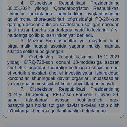
4
.
O‘zbekiston Respublikasi Prezidentining
30.05
.
2022 yildagi “Qoraqalpog‘iston Respublikasi
shimoliy tumanlarida tadbirkorlikni rivojlantirishning
qo‘shimcha chora-tadbirlari to‘g‘risida”gi PQ-264-son
qaroriga asosan auksion savdolarida sotilgan narxidan
qa’ti nazar barcha xaridorlarga xarid to‘lovlarini 7 yil
muddatga bo‘lib to‘lash imkoniyati beriladi.
5. Mazkur Bino-inshootlar yer maydoni bilan
birga mulk huquqi asosida yagona mulkiy majmua
sifatida sotilishi belgilangan.
6. O‘zbekiston Respublikasining 15.11.2021
yildagi O‘RQ-728-son qonuni 13-moddasiga asosan
сhet ellik fuqarolar, fuqaroligi bo‘lmagan shaxslar, chet
el yuridik shaxslari, chet el investitsiyalari ishtirokidagi
korxonalar, shuningdek davlat organlari, muassasalari
va korxonalari xususiylashtirish subyektlari bo‘lmaydi.
7. O‘zbekiston Respublikasi Prezidentining
2024-yil 19-apreldagi PF-67-son Farmoni 1-ilovasi 24-
bandi talablariga asosan boshlang‘ich narxi
pasaytirilgan holda sotilgan davlat aktivlari sotib olish
to‘lovlariga chegirma qo‘llanilmasligi belgilangan.