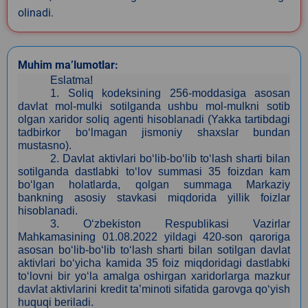
olinadi.
Muhim ma’lumotlar:
Eslatma!
1.
Soliq kodeksining 256-moddasiga asosan
davlat mol-mulki sotilganda ushbu mol-mulkni sotib
olgan xaridor soliq agenti hisoblanadi (Yakka tartibdagi
tadbirkor bo‘lmagan jismoniy shaxslar bundan
mustasno).
2.
Davlat aktivlari bo‘lib-bo‘lib to‘lash sharti bilan
sotilganda dastlabki to‘lov summasi 35 foizdan kam
bo‘lgan holatlarda, qolgan summaga Markaziy
bankning asosiy stavkasi miqdorida yillik foizlar
hisoblanadi.
3
. O‘zbekiston Respublikasi Vazirlar
Mahkamasining 01.08.2022 yildagi 420-son qaroriga
asosan bo‘lib-bo‘lib to‘lash sharti bilan sotilgan davlat
aktivlari bo‘yicha kamida 35 foiz miqdoridagi dastlabki
to‘lovni bir yo‘la amalga oshirgan xaridorlarga mazkur
davlat aktivlarini kredit ta’minoti sifatida garovga qo‘yish
huquqi beriladi.