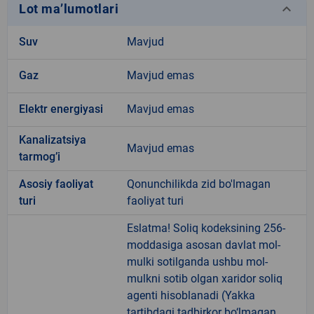
keyboard_arrow_down
Lot ma’lumotlari
Suv
Mavjud
Gaz
Mavjud emas
Elektr energiyasi
Mavjud emas
Kanalizatsiya
Mavjud emas
tarmogʼi
Аsosiy faoliyat
Qonunchilikda zid bo'lmagan
turi
faoliyat turi
Eslatma! Soliq kodeksining 256-
moddasiga asosan davlat mol-
mulki sotilganda ushbu mol-
mulkni sotib olgan xaridor soliq
agenti hisoblanadi (Yakka
tartibdagi tadbirkor bo‘lmagan