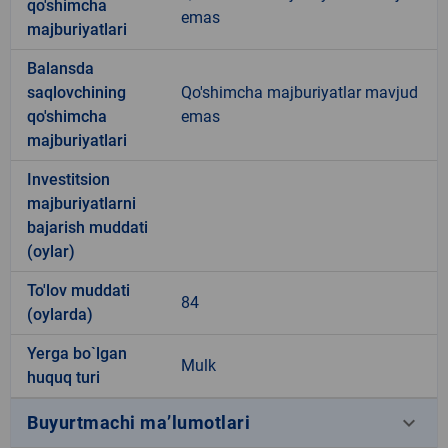
qo'shimcha
emas
majburiyatlari
Balansda
saqlovchining
Qo'shimcha majburiyatlar mavjud
qo'shimcha
emas
majburiyatlari
Investitsion
majburiyatlarni
bajarish muddati
(oylar)
To'lov muddati
84
(oylarda)
Yerga bo`lgan
Mulk
huquq turi
keyboard_arrow_down
Buyurtmachi ma’lumotlari