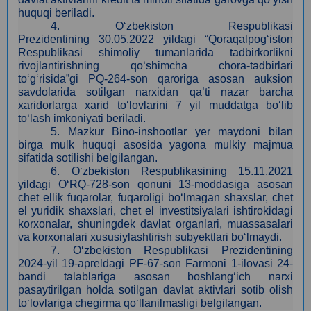
huquqi beriladi.
4
.
O‘zbekiston Respublikasi
Prezidentining
30.05
.2022 yildagi “Qoraqalpog‘iston
Respublikasi shimoliy tumanlarida tadbirkorlikni
rivojlantirishning qo‘shimcha chora-tadbirlari
to‘g‘risida”gi PQ-264-son qaroriga asosan auksion
savdolarida sotilgan narxidan qa’ti nazar barcha
xaridorlarga xarid to‘lovlarini 7 yil muddatga bo‘lib
to‘lash imkoniyati beriladi.
5
. Mazkur Bino-inshootlar yer maydoni bilan
birga
mulk
huquqi asosida yagona mulkiy majmua
sifatida sotilishi belgilangan.
6. O‘zbekiston Respublikasining 15.11.2021
yildagi O‘RQ-728-son qonuni 13-moddasiga asosan
сhet ellik fuqarolar, fuqaroligi bo‘lmagan shaxslar, chet
el yuridik shaxslari, chet el investitsiyalari ishtirokidagi
korxonalar, shuningdek davlat organlari, muassasalari
va korxonalari xususiylashtirish subyektlari bo‘lmaydi.
7.
O‘zbekiston Respublikasi Prezidentining
2024-yil 19-apreldagi PF-67-son Farmoni 1-ilovasi 24-
bandi talablariga asosan boshlang‘ich narxi
pasaytirilgan holda sotilgan davlat aktivlari sotib olish
to‘lovlariga chegirma qo‘llanilmasligi belgilangan.