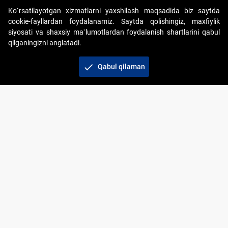
Ko`rsatilayotgan xizmatlarni yaxshilash maqsadida biz saytda
cookie-fayllardan foydalanamiz. Saytda qolishingiz, maxfiylik
siyosati va shaxsiy ma`lumotlardan foydalanish shartlarini qabul
qilganingizni anglatadi.
Copyright © 2017-2026. "Elektron onlayn-auksionlarni
tashkil etish" AJ. Barcha huquqlar himoyalangan
check
Qabul qilaman
To‘lov usullari
Bog‘lanish