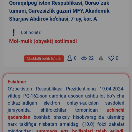
Qoraqalpog`iston Respublikasi, Qorao`zak
tumani, Garezsizlik guzari MFY, Akademik
Sharjaw Abdirov ko'chasi, 7-uy, kor. A
priority_high
Lot holati:
Mol-mulk (obyekt) sotilmadi
0
remove_red_eye
22
0
Muddatli bo‘lib to‘lash
Eslatma:
Oʻzbekiston Respublikasi Prezidentining 19.04.2024-
yildagi PQ-162-son qaroriga asosan ushbu lot boʻyicha
oʻtkaziladigan elektron onlayn-auksion savdolari
jarayonida, ishtirokchilar tomonidan
uchinchi
qadamdan
boshlab shaxsiy hisobvaragʻida ularning
narx taklifiga nisbatan amaldagi (10.0) foizi zakalat
miqdoridagi
summaga ega boʻlishlari talab etiladi
.