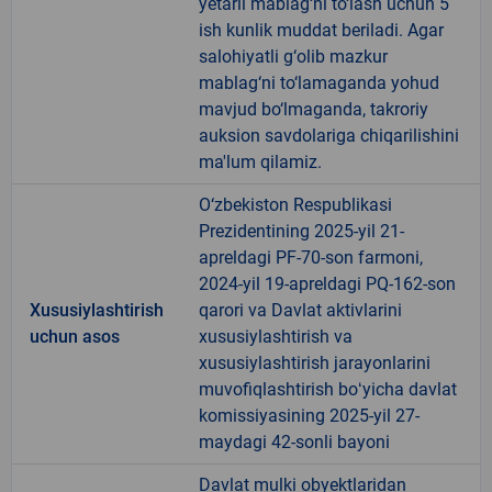
yetarli mablag‘ni to‘lash uchun 5
ish kunlik muddat beriladi. Agar
salohiyatli g‘olib mazkur
mablag‘ni to‘lamaganda yohud
mavjud bo‘lmaganda, takroriy
auksion savdolariga chiqarilishini
ma'lum qilamiz.
O‘zbekiston Respublikasi
Prezidentining 2025-yil 21-
apreldagi PF-70-son farmoni,
2024-yil 19-apreldagi PQ-162-son
Xususiylashtirish
qarori va Davlat aktivlarini
uchun asos
xususiylashtirish va
xususiylashtirish jarayonlarini
muvofiqlashtirish boʻyicha davlat
komissiyasining 2025-yil 27-
maydagi 42-sonli bayoni
Davlat mulki obyektlaridan