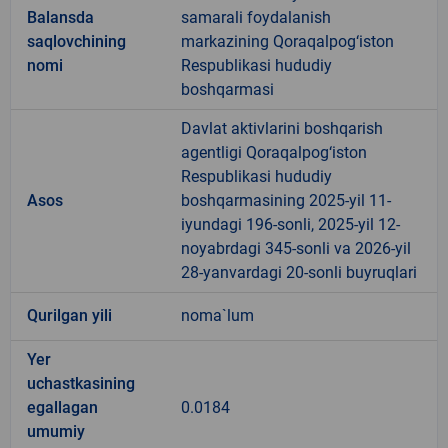
Balansda
samarali foydalanish
saqlovchining
markazining Qoraqalpog‘iston
nomi
Respublikasi hududiy
boshqarmasi
Davlat aktivlarini boshqarish
agentligi Qoraqalpog‘iston
Respublikasi hududiy
Asos
boshqarmasining 2025-yil 11-
iyundagi 196-sonli, 2025-yil 12-
noyabrdagi 345-sonli va 2026-yil
28-yanvardagi 20-sonli buyruqlari
Qurilgan yili
noma`lum
Yer
uchastkasining
egallagan
0.0184
umumiy