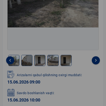
keyboard_arrow_left
keyboard_arrow_right
Item
1
Arizalarni qabul qilishning oxirgi muddati:
of
15.06.2026 09:00
5
Savdo boshlanish vaqti:
15.06.2026 10:00