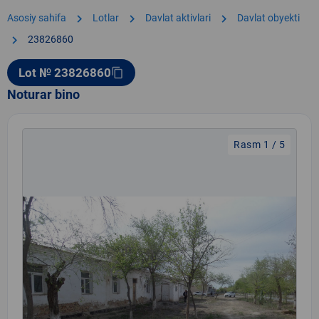
chevron_right
chevron_right
chevron_right
Asosiy sahifa
Lotlar
Davlat aktivlari
Davlat obyekti
chevron_right
23826860
Lot № 23826860
content_copy
Noturar bino
Rasm 1 / 5