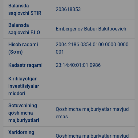
Balansda
203618353
saqlovchi STIR
Balansda
Embergenov Babur Bakitboevich
saqlovchi F.I.O
Hisob raqami
2004 2186 0354 0100 0000 0000
(So'm)
001
Kadastr raqami
23:14:40:01:01:0986
Kiritilayotgan
investitsiyalar
miqdori
Sotuvchining
Qo'shimcha majburiyatlar mavjud
qo'shimcha
emas
majburiyatlari
Xaridorning
Qo'shimcha majburiyatlar mavjud