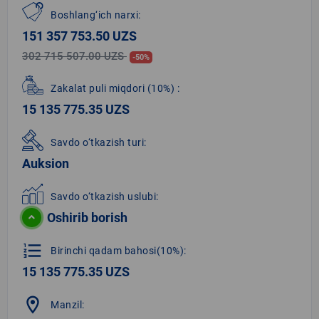
Boshlang‘ich narxi:
151 357 753.50 UZS
302 715 507.00 UZS
-50%
Zakalat puli miqdori
(10%)
:
15 135 775.35 UZS
Savdo o‘tkazish turi:
Auksion
Savdo o‘tkazish uslubi:
Oshirib borish
format_list_numbered
Birinchi qadam bahosi(10%):
15 135 775.35 UZS
location_on
Manzil: