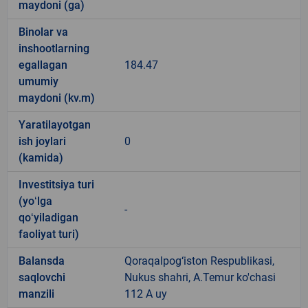
maydoni (ga)
Binolar va
inshootlarning
egallagan
184.47
umumiy
maydoni (kv.m)
Yaratilayotgan
ish joylari
0
(kamida)
Investitsiya turi
(yoʻlga
-
qoʻyiladigan
faoliyat turi)
Balansda
Qoraqalpog‘iston Respublikasi,
saqlovchi
Nukus shahri, A.Temur ko'chasi
manzili
112 A uy