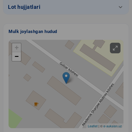
keyboard_arrow_down
Lot hujjatlari
Mulk joylashgan hudud
+
−
Leaflet
| ©
e-auksion.uz