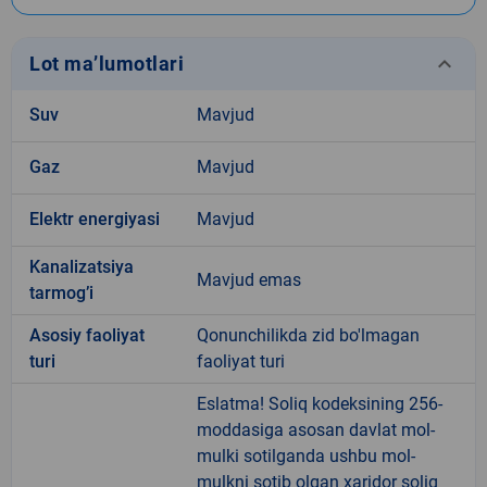
keyboard_arrow_down
Lot ma’lumotlari
Suv
Mavjud
Gaz
Mavjud
Elektr energiyasi
Mavjud
Kanalizatsiya
Mavjud emas
tarmogʼi
Аsosiy faoliyat
Qonunchilikda zid bo'lmagan
turi
faoliyat turi
Eslatma! Soliq kodeksining 256-
moddasiga asosan davlat mol-
mulki sotilganda ushbu mol-
mulkni sotib olgan xaridor soliq