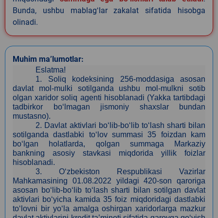
Bunda, ushbu mablagʻlar zakalat sifatida hisobga
olinadi.
Muhim ma’lumotlar:
Eslatma!
1.
Soliq kodeksining 256-moddasiga asosan
davlat mol-mulki sotilganda ushbu mol-mulkni sotib
olgan xaridor soliq agenti hisoblanadi (Yakka tartibdagi
tadbirkor bo‘lmagan jismoniy shaxslar bundan
mustasno).
2.
Davlat aktivlari bo‘lib-bo‘lib to‘lash sharti bilan
sotilganda dastlabki to‘lov summasi 35 foizdan kam
bo‘lgan holatlarda, qolgan summaga Markaziy
bankning asosiy stavkasi miqdorida yillik foizlar
hisoblanadi.
3
. O‘zbekiston Respublikasi Vazirlar
Mahkamasining 01.08.2022 yildagi 420-son qaroriga
asosan bo‘lib-bo‘lib to‘lash sharti bilan sotilgan davlat
aktivlari bo‘yicha kamida 35 foiz miqdoridagi dastlabki
to‘lovni bir yo‘la amalga oshirgan xaridorlarga mazkur
davlat aktivlarini kredit ta’minoti sifatida garovga qo‘yish