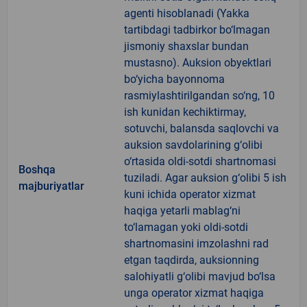
agenti hisoblanadi (Yakka
tartibdagi tadbirkor bo‘lmagan
jismoniy shaxslar bundan
mustasno). Auksion obyektlari
bo‘yicha bayonnoma
rasmiylashtirilgandan so‘ng, 10
ish kunidan kechiktirmay,
sotuvchi, balansda saqlovchi va
auksion savdolarining g‘olibi
o‘rtasida oldi-sotdi shartnomasi
Boshqa
tuziladi. Agar auksion g‘olibi 5 ish
majburiyatlar
kuni ichida operator xizmat
haqiga yetarli mablag‘ni
to‘lamagan yoki oldi-sotdi
shartnomasini imzolashni rad
etgan taqdirda, auksionning
salohiyatli g‘olibi mavjud bo‘lsa
unga operator xizmat haqiga