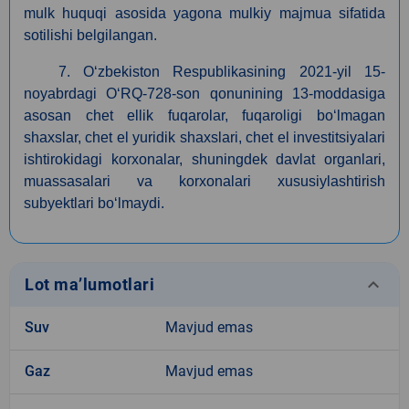
mulk huquqi asosida yagona mulkiy majmua sifatida
sotilishi belgilangan.
7. O‘zbekiston Respublikasining 2021-yil 15-
noyabrdagi O‘RQ-728-son qonunining 13-moddasiga
asosan сhet ellik fuqarolar, fuqaroligi bo‘lmagan
shaxslar, chet el yuridik shaxslari, chet el investitsiyalari
ishtirokidagi korxonalar, shuningdek davlat organlari,
muassasalari va korxonalari xususiylashtirish
subyektlari bo‘lmaydi.
keyboard_arrow_down
Lot ma’lumotlari
Suv
Mavjud emas
Gaz
Mavjud emas