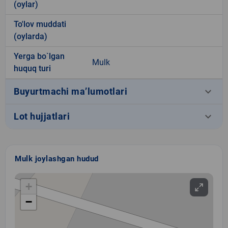
(oylar)
To'lov muddati
(oylarda)
Yerga bo`lgan
Mulk
huquq turi
keyboard_arrow_down
Buyurtmachi ma’lumotlari
keyboard_arrow_down
Lot hujjatlari
Mulk joylashgan hudud
+
−