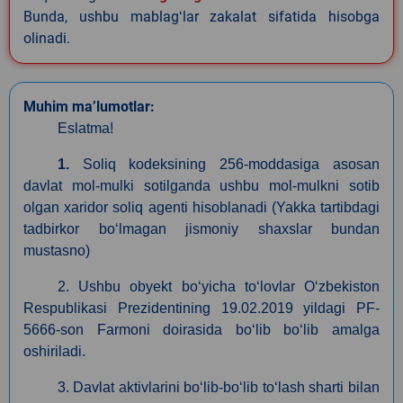
Bunda, ushbu mablagʻlar zakalat sifatida hisobga
olinadi.
Muhim ma’lumotlar:
Eslatma!
1.
Soliq kodeksining 256-moddasiga asosan
davlat mol-mulki sotilganda ushbu mol-mulkni sotib
olgan xaridor soliq agenti hisoblanadi (Yakka tartibdagi
tadbirkor boʻlmagan jismoniy shaxslar bundan
mustasno)
2. Ushbu obyekt boʻyicha toʻlovlar Oʻzbekiston
Respublikasi Prezidentining 19.02.2019 yildagi PF-
5666-son Farmoni doirasida boʻlib boʻlib amalga
oshiriladi.
3. Davlat aktivlarini boʻlib-boʻlib toʻlash sharti bilan