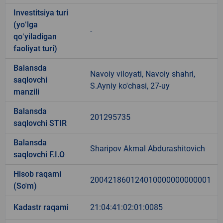
Investitsiya turi
(yoʻlga
-
qoʻyiladigan
faoliyat turi)
Balansda
Navoiy viloyati, Navoiy shahri,
saqlovchi
S.Ayniy ko'chasi, 27-uy
manzili
Balansda
201295735
saqlovchi STIR
Balansda
Sharipov Akmal Abdurashitovich
saqlovchi F.I.O
Hisob raqami
200421860124010000000000001
(So'm)
Kadastr raqami
21:04:41:02:01:0085