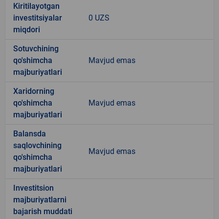
Kiritilayotgan
investitsiyalar
0 UZS
miqdori
Sotuvchining
qo'shimcha
Mavjud emas
majburiyatlari
Xaridorning
qo'shimcha
Mavjud emas
majburiyatlari
Balansda
saqlovchining
Mavjud emas
qo'shimcha
majburiyatlari
Investitsion
majburiyatlarni
bajarish muddati