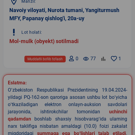
location_on
Manzil:
Navoiy viloyati, Nurota tumani, Yangiturmush
MFY, Papanay qishlog'i, 20a-uy
priority_high
Lot holati:
Mol-mulk (obyekt) sotilmadi
0
remove_red_eye
77
1
Muddatli bo‘lib to‘lash
Eslatma:
Oʻzbekiston Respublikasi Prezidentining 19.04.2024-
yildagi PQ-162-son qaroriga asosan ushbu lot boʻyicha
oʻtkaziladigan elektron onlayn-auksion savdolari
jarayonida, ishtirokchilar tomonidan
uchinchi
qadamdan
boshlab shaxsiy hisobvaragʻida ularning
narx taklifiga nisbatan amaldagi (10.0) foizi zakalat
miqdoridagi
summaga ega boʻlishlari talab etiladi
.