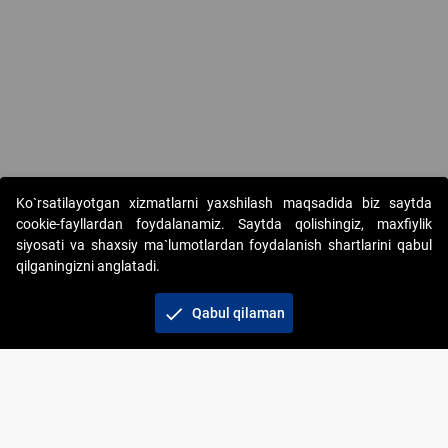
Ko`rsatilayotgan xizmatlarni yaxshilash maqsadida biz saytda
cookie-fayllardan foydalanamiz. Saytda qolishingiz, maxfiylik
siyosati va shaxsiy ma`lumotlardan foydalanish shartlarini qabul
qilganingizni anglatadi.
Copyright © 2017-2026. "Elektron onlayn-auksionlarni
tashkil etish" AJ. Barcha huquqlar himoyalangan
check
Qabul qilaman
To‘lov usullari