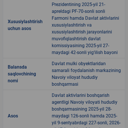
Prezidentining 2025-yil 21-
apreldagi PF-70-sonli sonli
Farmoni hamda Davlat aktivlarini
Xususiylashtirish
xususiylashtirish va
uchun asos
xususiylashtirish jarayonlarini
muvofiqlashtirish davlat
komissiyasining 2025-yil 27-
maydagi 42-sonli yig‘ilish bayoni
Davlat mulki obyektlaridan
Balansda
samarali foydalanish markazining
saqlovchining
Navoiy viloyat hududiy
nomi
boshqarmasi
Davlat aktivlarini boshqarish
agentligi Navoiy viloyati hududiy
boshqarmasining 2025-yil 28-
Asos
maydagi 126-sonli hamda 2025-
yil 9-sentyabrdagi 227-sonli, 2026-