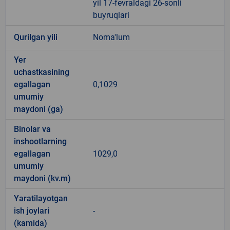
yil 17-fevraldagi 26-sonli
buyruqlari
Qurilgan yili
Noma'lum
Yer
uchastkasining
egallagan
0,1029
umumiy
maydoni (ga)
Binolar va
inshootlarning
egallagan
1029,0
umumiy
maydoni (kv.m)
Yaratilayotgan
ish joylari
-
(kamida)