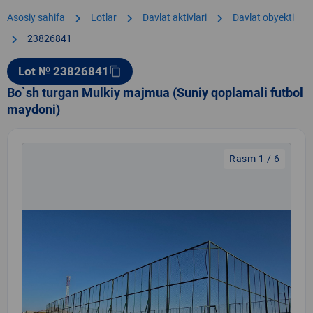
chevron_right
chevron_right
chevron_right
Asosiy sahifa
Lotlar
Davlat aktivlari
Davlat obyekti
chevron_right
23826841
Lot № 23826841
content_copy
Bo`sh turgan Mulkiy majmua (Suniy qoplamali futbol
maydoni)
Rasm 1 / 6