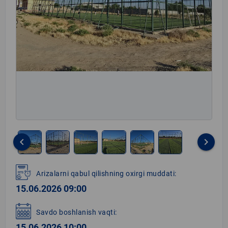
keyboard_arrow_left
keyboard_arrow_right
Item
1
Arizalarni qabul qilishning oxirgi muddati:
of
15.06.2026 09:00
6
Savdo boshlanish vaqti:
15.06.2026 10:00