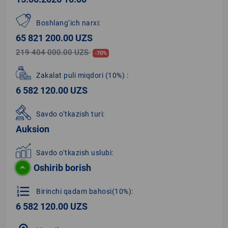
Boshlang‘ich narxi:
65 821 200.00 UZS
219 404 000.00 UZS
-70%
Zakalat puli miqdori
(10%)
:
6 582 120.00 UZS
Savdo o‘tkazish turi:
Auksion
Savdo o‘tkazish uslubi:
Oshirib borish
format_list_numbered
Birinchi qadam bahosi(10%):
6 582 120.00 UZS