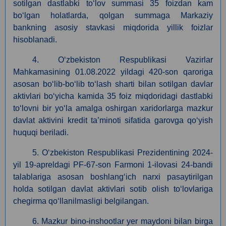
sotilgan dastlabki toʻlov summasi 35 foizdan kam
boʻlgan holatlarda, qolgan summaga Markaziy
bankning asosiy stavkasi miqdorida yillik foizlar
hisoblanadi.
4. Oʻzbekiston Respublikasi Vazirlar
Mahkamasining 01.08.2022 yildagi 420-son qaroriga
asosan boʻlib-boʻlib toʻlash sharti bilan sotilgan davlar
aktivlari boʻyicha kamida 35 foiz miqdoridagi dastlabki
toʻlovni bir yoʻla amalga oshirgan xaridorlarga mazkur
davlat aktivini kredit ta’minoti sifatida garovga qoʻyish
huquqi beriladi.
5.
O‘zbekiston Respublikasi Prezidentining 2024-
yil 19-apreldagi PF-67-son Farmoni 1-ilovasi 24-bandi
talablariga asosan boshlang‘ich narxi pasaytirilgan
holda sotilgan davlat aktivlari sotib olish to‘lovlariga
chegirma qo‘llanilmasligi belgilangan.
6. Mazkur bino-inshootlar yer maydoni bilan birga