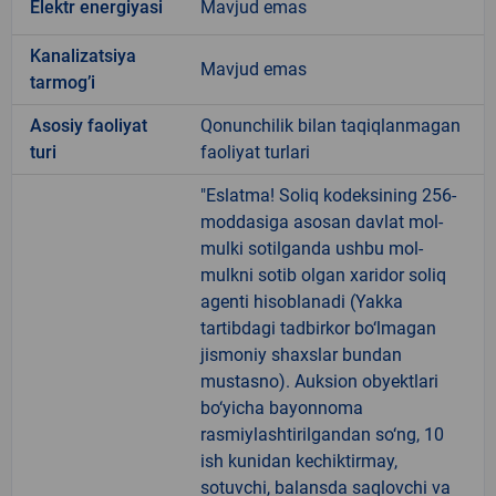
Elektr energiyasi
Mavjud emas
Kanalizatsiya
Mavjud emas
tarmogʼi
Аsosiy faoliyat
Qonunchilik bilan taqiqlanmagan
turi
faoliyat turlari
"Eslatma! Soliq kodeksining 256-
moddasiga asosan davlat mol-
mulki sotilganda ushbu mol-
mulkni sotib olgan xaridor soliq
agenti hisoblanadi (Yakka
tartibdagi tadbirkor bo‘lmagan
jismoniy shaxslar bundan
mustasno). Auksion obyektlari
bo‘yicha bayonnoma
rasmiylashtirilgandan so‘ng, 10
ish kunidan kechiktirmay,
sotuvchi, balansda saqlovchi va