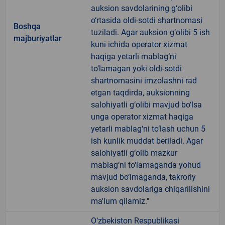
auksion savdolarining g‘olibi
o‘rtasida oldi-sotdi shartnomasi
Boshqa
tuziladi. Agar auksion g‘olibi 5 ish
majburiyatlar
kuni ichida operator xizmat
haqiga yetarli mablag‘ni
to‘lamagan yoki oldi-sotdi
shartnomasini imzolashni rad
etgan taqdirda, auksionning
salohiyatli g‘olibi mavjud bo‘lsa
unga operator xizmat haqiga
yetarli mablag‘ni to‘lash uchun 5
ish kunlik muddat beriladi. Agar
salohiyatli g‘olib mazkur
mablag‘ni to‘lamaganda yohud
mavjud bo‘lmaganda, takroriy
auksion savdolariga chiqarilishini
ma'lum qilamiz."
O‘zbekiston Respublikasi