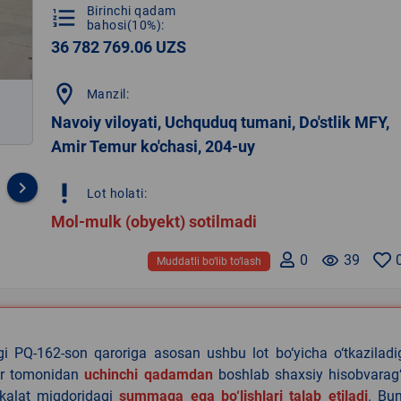
Birinchi qadam
format_list_numbered
bahosi(10%):
36 782 769.06 UZS
location_on
Manzil:
Navoiy viloyati, Uchquduq tumani, Do'stlik MFY,
Amir Temur ko'chasi, 204-uy
keyboard_arrow_right
priority_high
Lot holati:
Mol-mulk (obyekt) sotilmadi
0
remove_red_eye
39
Muddatli bo‘lib to‘lash
agi PQ-162-son qaroriga asosan ushbu lot bo‘yicha o‘tkazilad
lar tomonidan
uchinchi qadamdan
boshlab shaxsiy hisobvarag‘
akalat miqdoridagi
summaga ega bo‘lishlari talab etiladi
. Bu