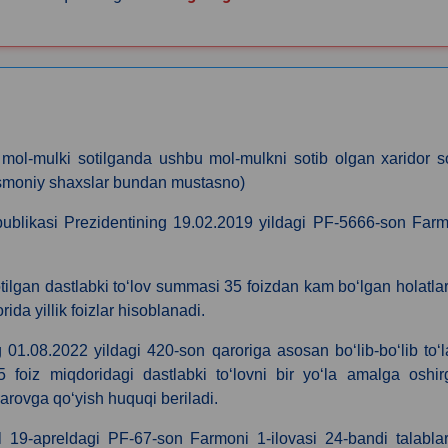
ol-mulki sotilganda ushbu mol-mulkni sotib olgan xaridor so
jismoniy shaxslar bundan mustasno)
publikasi Prezidentining 19.02.2019 yildagi PF-5666-son Far
n sotilgan dastlabki toʻlov summasi 35 foizdan kam boʻlgan holatla
a yillik foizlar hisoblanadi.
01.08.2022 yildagi 420-son qaroriga asosan boʻlib-boʻlib toʻ
35 foiz miqdoridagi dastlabki toʻlovni bir yoʻla amalga oshi
 garovga qoʻyish huquqi beriladi.
l 19-apreldagi PF-67-son Farmoni 1-ilovasi 24-bandi talabla