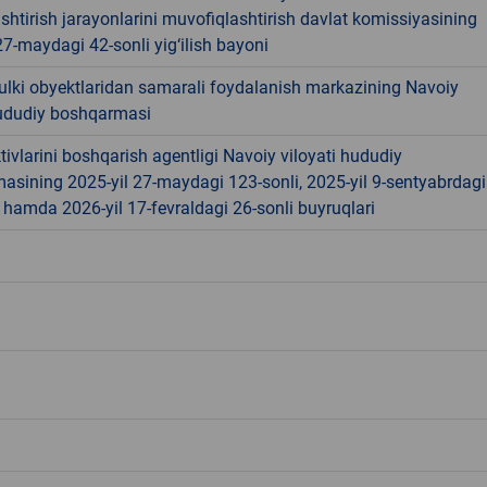
shtirish jarayonlarini muvofiqlashtirish davlat komissiyasining
27-maydagi 42-sonli yig‘ilish bayoni
ulki obyektlaridan samarali foydalanish markazining Navoiy
hududiy boshqarmasi
tivlarini boshqarish agentligi Navoiy viloyati hududiy
sining 2025-yil 27-maydagi 123-sonli, 2025-yil 9-sentyabrdagi
 hamda 2026-yil 17-fevraldagi 26-sonli buyruqlari