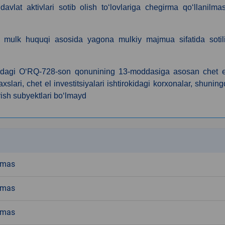
vlat aktivlari sotib olish to‘lovlariga chegirma qo‘llanilmas
a mulk huquqi asosida yagona mulkiy majmua sifatida sotili
brdagi O‘RQ-728-son qonunining 13-moddasiga asosan сhet el
xslari, chet el investitsiyalari ishtirokidagi korxonalar, shunin
rish subyektlari bo‘lmayd
k
emas
emas
emas