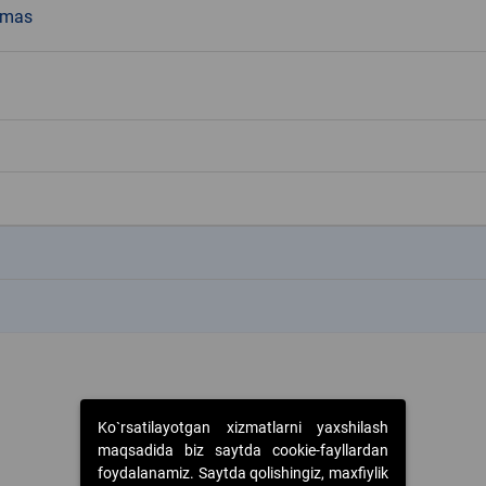
emas
k
k
Ko`rsatilayotgan xizmatlarni yaxshilash
maqsadida biz saytda cookie-fayllardan
foydalanamiz. Saytda qolishingiz, maxfiylik