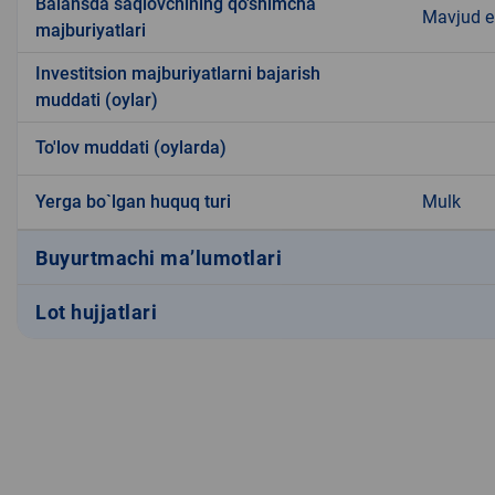
Balansda saqlovchining qo'shimcha
Mavjud 
majburiyatlari
Investitsion majburiyatlarni bajarish
muddati (oylar)
To'lov muddati (oylarda)
Yerga bo`lgan huquq turi
Mulk
Buyurtmachi ma’lumotlari
Lot hujjatlari