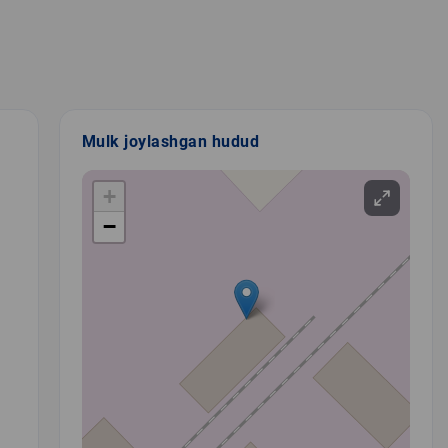
Mulk joylashgan hudud
+
−