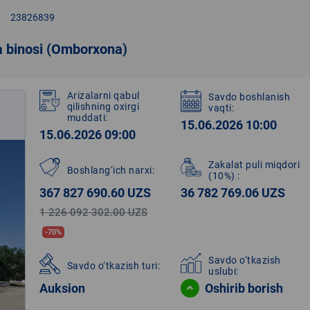
right
23826839
 binosi (Omborxona)
Arizalarni qabul
Savdo boshlanish
qilishning oxirgi
vaqti:
muddati:
15.06.2026 10:00
15.06.2026 09:00
Zakalat puli miqdori
Boshlang‘ich narxi:
(10%)
:
367 827 690.60 UZS
36 782 769.06 UZS
1 226 092 302.00 UZS
-70%
Savdo o‘tkazish
Savdo o‘tkazish turi:
uslubi:
Auksion
Oshirib borish