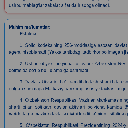
ushbu mablag‘lar zakalat sifatida hisobga olinadi.
Muhim ma’lumotlar:
Eslatma!
1.
Soliq kodeksining 256-moddasiga asosan davlat m
agenti hisoblanadi (Yakka tartibdagi tadbirkor boʻlmagan 
2. Ushbu obyekt boʻyicha toʻlovlar Oʻzbekiston Res
doirasida boʻlib boʻlib amalga oshiriladi.
3. Davlat aktivlarini boʻlib-boʻlib toʻlash sharti bila
qolgan summaga Markaziy bankning asosiy stavkasi miqdorid
4. Oʻzbekiston Respublikasi Vazirlar Mahkamasining 
sharti bilan sotilgan davlar aktivlari boʻyicha kamida 
xaridorlarga mazkur davlat aktivini kredit ta’minoti sifatida
5.
O‘zbekiston Respublikasi Prezidentining 2024-yi