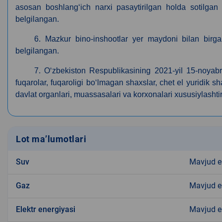
asosan boshlang‘ich narxi pasaytirilgan holda sotilgan da
belgilangan.
6. Mazkur bino-inshootlar yer maydoni bilan birg
belgilangan.
7. O‘zbekiston Respublikasining 2021-yil 15-noya
fuqarolar, fuqaroligi bo‘lmagan shaxslar, chet el yuridik sha
davlat organlari, muassasalari va korxonalari xususiylashti
Lot ma’lumotlari
Suv
Mavjud 
Gaz
Mavjud 
Elektr energiyasi
Mavjud 