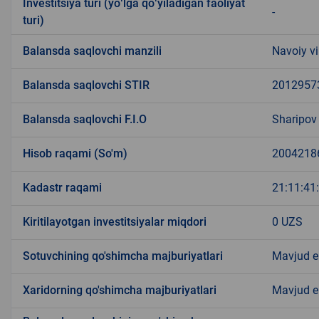
Investitsiya turi (yoʻlga qoʻyiladigan faoliyat
-
turi)
Balansda saqlovchi manzili
Navoiy vi
Balansda saqlovchi STIR
2012957
Balansda saqlovchi F.I.O
Sharipov
Hisob raqami (So'm)
2004218
Kadastr raqami
21:11:41
Kiritilayotgan investitsiyalar miqdori
0 UZS
Sotuvchining qo'shimcha majburiyatlari
Mavjud 
Xaridorning qo'shimcha majburiyatlari
Mavjud 