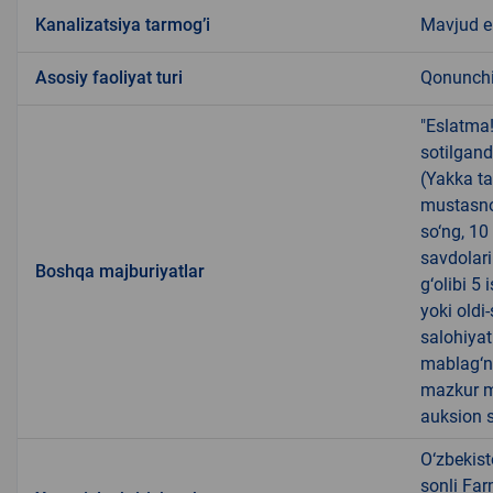
Kanalizatsiya tarmogʼi
Mavjud 
Аsosiy faoliyat turi
Qonunchil
"Eslatma
sotilgand
(Yakka ta
mustasno
so‘ng, 10
savdolari
Boshqa majburiyatlar
g‘olibi 5
yoki oldi
salohiyat
mablag‘ni
mazkur m
auksion s
O‘zbekist
sonli Far