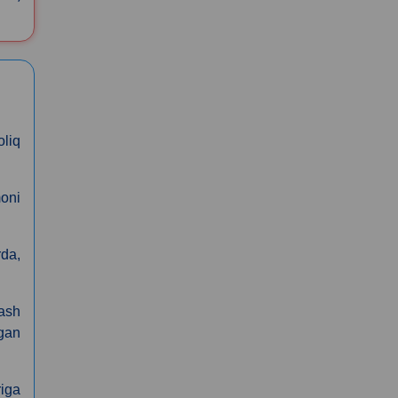
liq
moni
rda,
lash
rgan
riga