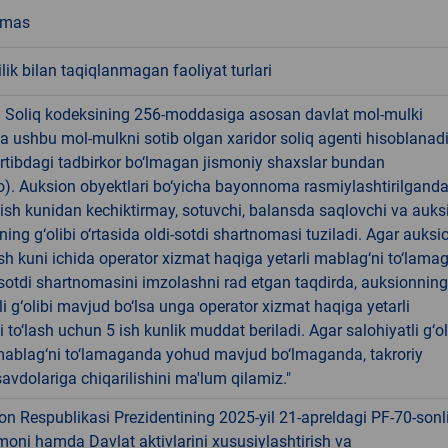
emas
ik bilan taqiqlanmagan faoliyat turlari
! Soliq kodeksining 256-moddasiga asosan davlat mol-mulki
a ushbu mol-mulkni sotib olgan xaridor soliq agenti hisoblanad
rtibdagi tadbirkor bo‘lmagan jismoniy shaxslar bundan
). Auksion obyektlari bo‘yicha bayonnoma rasmiylashtirilgand
 ish kunidan kechiktirmay, sotuvchi, balansda saqlovchi va auks
ning g‘olibi o‘rtasida oldi-sotdi shartnomasi tuziladi. Agar auksi
 ish kuni ichida operator xizmat haqiga yetarli mablag‘ni to‘lama
-sotdi shartnomasini imzolashni rad etgan taqdirda, auksionning
li g‘olibi mavjud bo‘lsa unga operator xizmat haqiga yetarli
 to‘lash uchun 5 ish kunlik muddat beriladi. Agar salohiyatli g‘ol
ablag‘ni to‘lamaganda yohud mavjud bo‘lmaganda, takroriy
avdolariga chiqarilishini ma'lum qilamiz."
on Respublikasi Prezidentining 2025-yil 21-apreldagi PF-70-sonl
moni hamda Davlat aktivlarini xususiylashtirish va