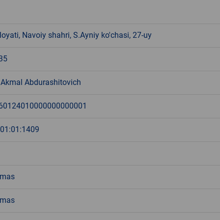
loyati, Navoiy shahri, S.Ayniy ko'chasi, 27-uy
35
 Akmal Abdurashitovich
60124010000000000001
:01:01:1409
emas
emas