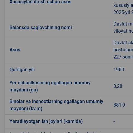
Xususiylashtirish uchun asos
xususiyla
2025-yil 
Davlat m
Balansda saqlovchining nomi
viloyat 
Davlat ak
Asos
boshqarma
227-sonli
Qurilgan yili
1960
Yer uchastkasining egallagan umumiy
0,28
maydoni (ga)
Binolar va inshootlarning egallagan umumiy
881,0
maydoni (kv.m)
Yaratilayotgan ish joylari (kamida)
-