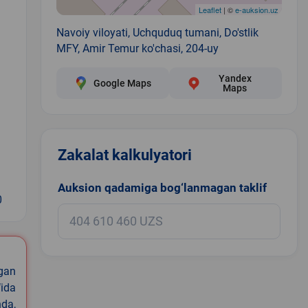
Leaflet
| ©
e-auksion.uz
Navoiy viloyati, Uchquduq tumani, Do'stlik
MFY, Amir Temur ko'chasi, 204-uy
Yandex
Google Maps
Maps
Zakalat kalkulyatori
Auksion qadamiga bog‘lanmagan taklif
0
igan
ida
nda,