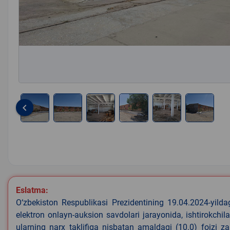
keyboard_arrow_left
Item
1
of
6
Eslatma:
O‘zbekiston Respublikasi Prezidentining 19.04.2024-yild
elektron onlayn-auksion savdolari jarayonida, ishtirokchi
ularning narx taklifiga nisbatan amaldagi (10.0) foizi z