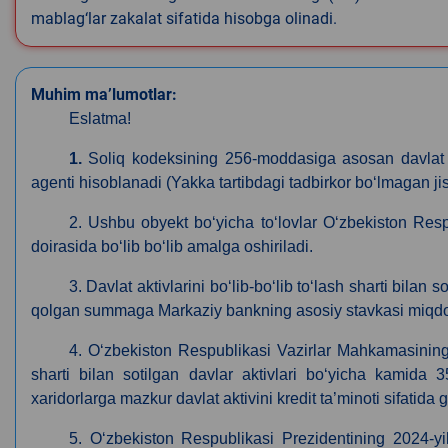
mablag‘lar zakalat sifatida hisobga olinadi.
Muhim ma’lumotlar:
Eslatma!
1.
Soliq kodeksining 256-moddasiga asosan davlat m
agenti hisoblanadi (Yakka tartibdagi tadbirkor boʻlmagan 
2. Ushbu obyekt boʻyicha toʻlovlar Oʻzbekiston Res
doirasida boʻlib boʻlib amalga oshiriladi.
3. Davlat aktivlarini boʻlib-boʻlib toʻlash sharti bila
qolgan summaga Markaziy bankning asosiy stavkasi miqdorid
4. Oʻzbekiston Respublikasi Vazirlar Mahkamasining 
sharti bilan sotilgan davlar aktivlari boʻyicha kamida 
xaridorlarga mazkur davlat aktivini kredit ta’minoti sifatida
5.
O‘zbekiston Respublikasi Prezidentining 2024-yi