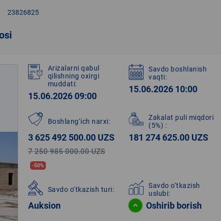
right
23826825
osi
Arizalarni qabul
Savdo boshlanish
qilishning oxirgi
vaqti:
muddati:
15.06.2026 10:00
15.06.2026 09:00
Zakalat puli miqdori
Boshlang‘ich narxi:
(5%)
:
3 625 492 500.00 UZS
181 274 625.00 UZS
7 250 985 000.00 UZS
-50%
Savdo o‘tkazish
Savdo o‘tkazish turi:
uslubi:
Auksion
Oshirib borish