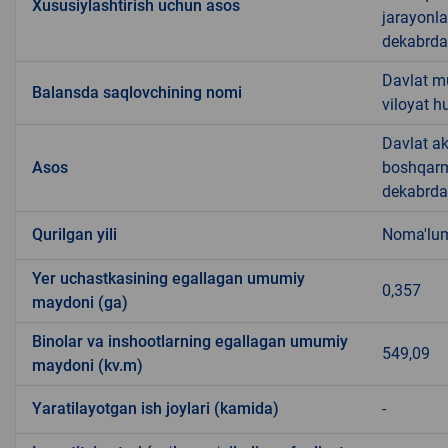
Xususiylashtirish uchun asos
jarayonla
dekabrdag
Davlat m
Balansda saqlovchining nomi
viloyat 
Davlat ak
Asos
boshqarm
dekabrdag
Qurilgan yili
Noma'lu
Yer uchastkasining egallagan umumiy
0,357
maydoni (ga)
Binolar va inshootlarning egallagan umumiy
549,09
maydoni (kv.m)
Yaratilayotgan ish joylari (kamida)
-