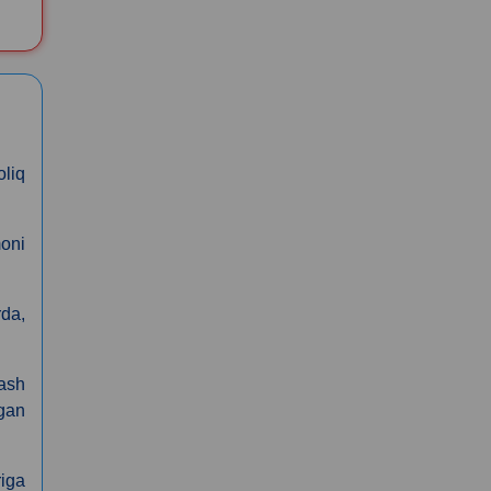
liq
moni
rda,
lash
rgan
riga