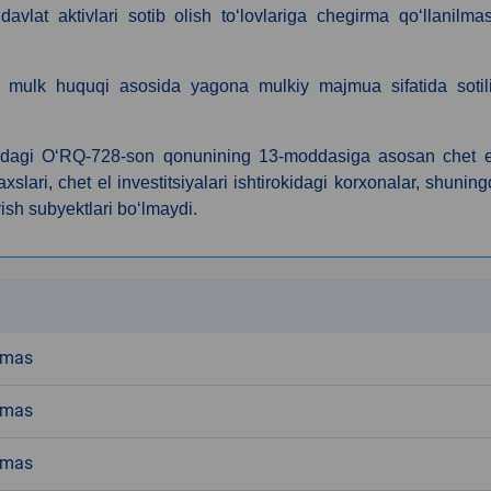
vlat aktivlari sotib olish to‘lovlariga chegirma qo‘llanilmas
a mulk huquqi asosida yagona mulkiy majmua sifatida sotili
rdagi O‘RQ-728-son qonunining 13-moddasiga asosan сhet el
xslari, chet el investitsiyalari ishtirokidagi korxonalar, shunin
ish subyektlari bo‘lmaydi.
k
emas
emas
emas