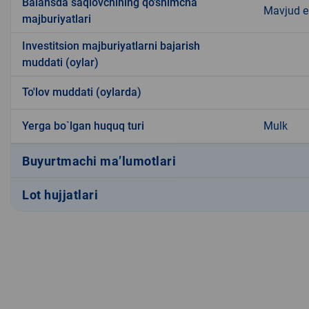
Balansda saqlovchining qo'shimcha
Mavjud 
majburiyatlari
Investitsion majburiyatlarni bajarish
muddati (oylar)
To'lov muddati (oylarda)
Yerga bo`lgan huquq turi
Mulk
Buyurtmachi ma’lumotlari
Lot hujjatlari