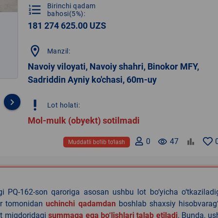
Birinchi qadam
format_list_numbered
bahosi(5%):
181 274 625.00 UZS
location_on
Manzil:
Navoiy viloyati, Navoiy shahri, Binokor MFY,
Sadriddin Ayniy ko'chasi, 60m-uy
keyboard_arrow_right
priority_high
Lot holati:
Mol-mulk (obyekt) sotilmadi
0
remove_red_eye
47
Muddatli bo‘lib to‘lash
agi PQ-162-son qaroriga asosan ushbu lot bo‘yicha o‘tkazilad
lar tomonidan
uchinchi qadamdan
boshlab shaxsiy hisobvarag‘
lat miqdoridagi
summaga ega bo‘lishlari talab etiladi
. Bunda, u