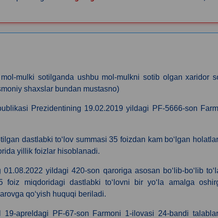
ol-mulki sotilganda ushbu mol-mulkni sotib olgan xaridor so
jismoniy shaxslar bundan mustasno)
publikasi Prezidentining 19.02.2019 yildagi PF-5666-son Far
n sotilgan dastlabki toʻlov summasi 35 foizdan kam boʻlgan holatla
a yillik foizlar hisoblanadi.
01.08.2022 yildagi 420-son qaroriga asosan boʻlib-boʻlib toʻ
35 foiz miqdoridagi dastlabki toʻlovni bir yoʻla amalga oshi
 garovga qoʻyish huquqi beriladi.
l 19-apreldagi PF-67-son Farmoni 1-ilovasi 24-bandi talabla