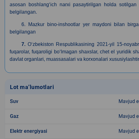
asosan boshlang‘ich narxi pasaytirilgan holda sotilgan da
belgilangan.
6. Mazkur bino-inshootlar yer maydoni bilan birg
belgilangan
7.
O‘zbekiston Respublikasining 2021-yil 15-noyab
fuqarolar, fuqaroligi bo‘lmagan shaxslar, chet el yuridik sha
davlat organlari, muassasalari va korxonalari xususiylashtir
Lot ma’lumotlari
Suv
Mavjud 
Gaz
Mavjud 
Elektr energiyasi
Mavjud 