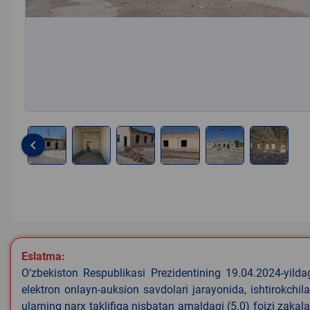
keyboard_arrow_left
Item
1
of
6
Eslatma:
O‘zbekiston Respublikasi Prezidentining 19.04.2024-yild
elektron onlayn-auksion savdolari jarayonida, ishtirokchi
ularning narx taklifiga nisbatan amaldagi (5.0) foizi zaka