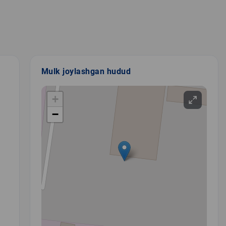
Mulk joylashgan hudud
+
−