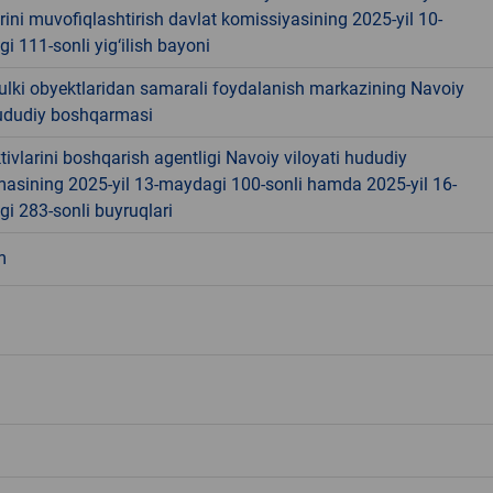
rini muvofiqlashtirish davlat komissiyasining 2025-yil 10-
i 111-sonli yig‘ilish bayoni
ulki obyektlaridan samarali foydalanish markazining Navoiy
hududiy boshqarmasi
tivlarini boshqarish agentligi Navoiy viloyati hududiy
asining 2025-yil 13-maydagi 100-sonli hamda 2025-yil 16-
i 283-sonli buyruqlari
m