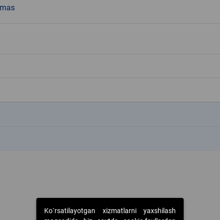
emas
k
k
Ko`rsatilayotgan xizmatlarni yaxshilash