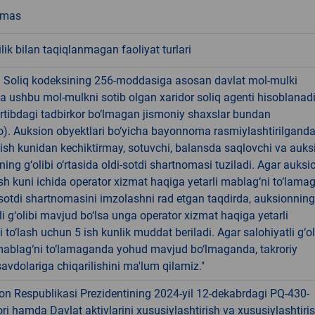
emas
ik bilan taqiqlanmagan faoliyat turlari
! Soliq kodeksining 256-moddasiga asosan davlat mol-mulki
a ushbu mol-mulkni sotib olgan xaridor soliq agenti hisoblanad
rtibdagi tadbirkor bo‘lmagan jismoniy shaxslar bundan
). Auksion obyektlari bo‘yicha bayonnoma rasmiylashtirilgand
 ish kunidan kechiktirmay, sotuvchi, balansda saqlovchi va auks
ning g‘olibi o‘rtasida oldi-sotdi shartnomasi tuziladi. Agar auksi
 ish kuni ichida operator xizmat haqiga yetarli mablag‘ni to‘lama
-sotdi shartnomasini imzolashni rad etgan taqdirda, auksionning
li g‘olibi mavjud bo‘lsa unga operator xizmat haqiga yetarli
 to‘lash uchun 5 ish kunlik muddat beriladi. Agar salohiyatli g‘ol
ablag‘ni to‘lamaganda yohud mavjud bo‘lmaganda, takroriy
avdolariga chiqarilishini ma'lum qilamiz."
on Respublikasi Prezidentining 2024-yil 12-dekabrdagi PQ-430-
ori hamda Davlat aktivlarini xususiylashtirish va xususiylashtiri