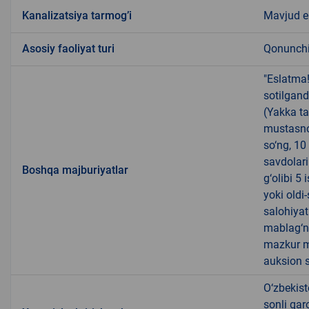
Kanalizatsiya tarmogʼi
Mavjud 
Аsosiy faoliyat turi
Qonunchil
"Eslatma
sotilgand
(Yakka ta
mustasno
so‘ng, 10
savdolari
Boshqa majburiyatlar
g‘olibi 5
yoki oldi
salohiyat
mablag‘ni
mazkur m
auksion s
O‘zbekist
sonli qar