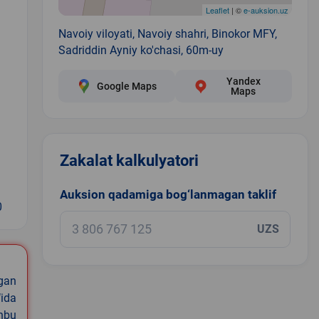
Leaflet
| ©
e-auksion.uz
Navoiy viloyati, Navoiy shahri, Binokor MFY,
Sadriddin Ayniy ko'chasi, 60m-uy
Yandex
Google Maps
Maps
Zakalat kalkulyatori
Auksion qadamiga bog‘lanmagan taklif
0
UZS
igan
ida
shbu