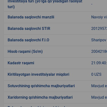
Investitsiya turi (yoʻlga qoʻyiladigan faoliyat
-
turi)
Balansda saqlovchi manzili
Navoiy vi
Balansda saqlovchi STIR
2012957
Balansda saqlovchi F.I.O
Sharipov
Hisob raqami (So'm)
2004218
Kadastr raqami
21:09:40
Kiritilayotgan investitsiyalar miqdori
0 UZS
Sotuvchining qo'shimcha majburiyatlari
Mavjud 
Xaridorning qo'shimcha majburiyatlari
Mavjud 