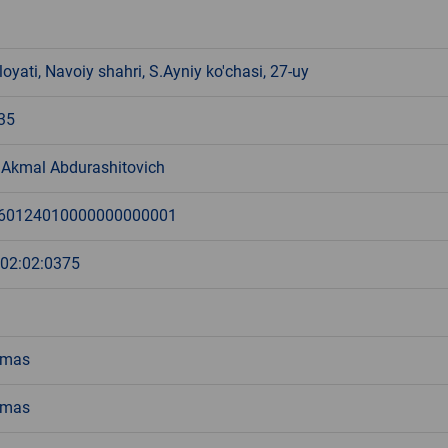
loyati, Navoiy shahri, S.Ayniy ko'chasi, 27-uy
35
 Akmal Abdurashitovich
60124010000000000001
:02:02:0375
emas
emas