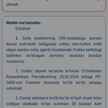
olinadi.
Muhim ma’lumotlar:
Eslatma!
1.
Soliq kodeksining 256-moddasiga asosan
davlat mol-mulki sotilganda ushbu mol-mulkni sotib
olgan xaridor soliq agenti hisoblanadi (Yakka tartibdagi
tadbirkor boʻlmagan jismoniy shaxslar bundan
mustasno)
2. Ushbu obyekt boʻyicha toʻlovlar Oʻzbekiston
Respublikasi Prezidentining 19.02.2019 yildagi PF-
5666-son Farmoni doirasida boʻlib boʻlib amalga
oshiriladi.
3. Davlat aktivlarini boʻlib-boʻlib toʻlash sharti bilan
sotilgan dastlabki toʻlov summasi 35 foizdan kam