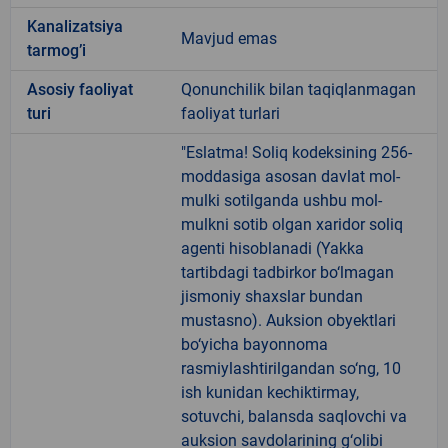
Kanalizatsiya
Mavjud emas
tarmogʼi
Аsosiy faoliyat
Qonunchilik bilan taqiqlanmagan
turi
faoliyat turlari
"Eslatma! Soliq kodeksining 256-
moddasiga asosan davlat mol-
mulki sotilganda ushbu mol-
mulkni sotib olgan xaridor soliq
agenti hisoblanadi (Yakka
tartibdagi tadbirkor bo‘lmagan
jismoniy shaxslar bundan
mustasno). Auksion obyektlari
bo‘yicha bayonnoma
rasmiylashtirilgandan so‘ng, 10
ish kunidan kechiktirmay,
sotuvchi, balansda saqlovchi va
auksion savdolarining g‘olibi