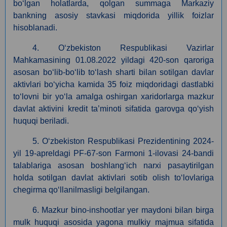
boʻlgan holatlarda, qolgan summaga Markaziy
bankning asosiy stavkasi miqdorida yillik foizlar
hisoblanadi.
4. Oʻzbekiston Respublikasi Vazirlar
Mahkamasining 01.08.2022 yildagi 420-son qaroriga
asosan boʻlib-boʻlib toʻlash sharti bilan sotilgan davlar
aktivlari boʻyicha kamida 35 foiz miqdoridagi dastlabki
toʻlovni bir yoʻla amalga oshirgan xaridorlarga mazkur
davlat aktivini kredit ta’minoti sifatida garovga qoʻyish
huquqi beriladi.
5.
O‘zbekiston Respublikasi Prezidentining 2024-
yil 19-apreldagi PF-67-son Farmoni 1-ilovasi 24-bandi
talablariga asosan boshlang‘ich narxi pasaytirilgan
holda sotilgan davlat aktivlari sotib olish to‘lovlariga
chegirma qo‘llanilmasligi belgilangan.
6. Mazkur bino-inshootlar yer maydoni bilan birga
mulk huquqi asosida yagona mulkiy majmua sifatida