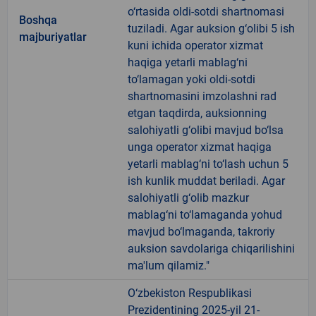
o‘rtasida oldi-sotdi shartnomasi
Boshqa
tuziladi. Agar auksion g‘olibi 5 ish
majburiyatlar
kuni ichida operator xizmat
haqiga yetarli mablag‘ni
to‘lamagan yoki oldi-sotdi
shartnomasini imzolashni rad
etgan taqdirda, auksionning
salohiyatli g‘olibi mavjud bo‘lsa
unga operator xizmat haqiga
yetarli mablag‘ni to‘lash uchun 5
ish kunlik muddat beriladi. Agar
salohiyatli g‘olib mazkur
mablag‘ni to‘lamaganda yohud
mavjud bo‘lmaganda, takroriy
auksion savdolariga chiqarilishini
ma'lum qilamiz."
O‘zbekiston Respublikasi
Prezidentining 2025-yil 21-