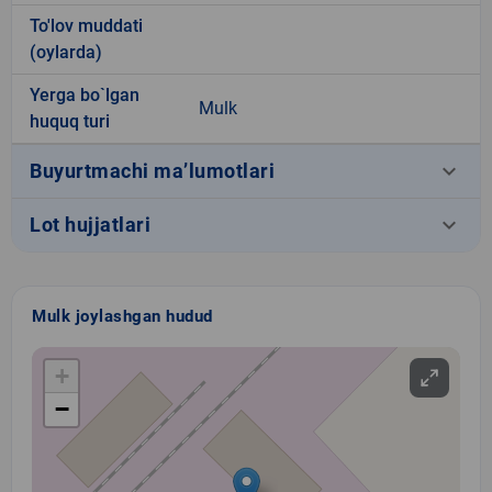
To'lov muddati
(oylarda)
Yerga bo`lgan
Mulk
huquq turi
keyboard_arrow_down
Buyurtmachi ma’lumotlari
keyboard_arrow_down
Lot hujjatlari
Mulk joylashgan hudud
+
−