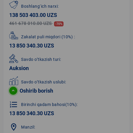
Boshlang‘ich narxi:
138 503 403.00 UZS
461 678 010.00 UZS
-70%
Zakalat puli miqdori
(10%)
:
13 850 340.30 UZS
Savdo o‘tkazish turi:
Auksion
Savdo o‘tkazish uslubi:
Oshirib borish
format_list_numbered
Birinchi qadam bahosi(10%):
13 850 340.30 UZS
location_on
Manzil: