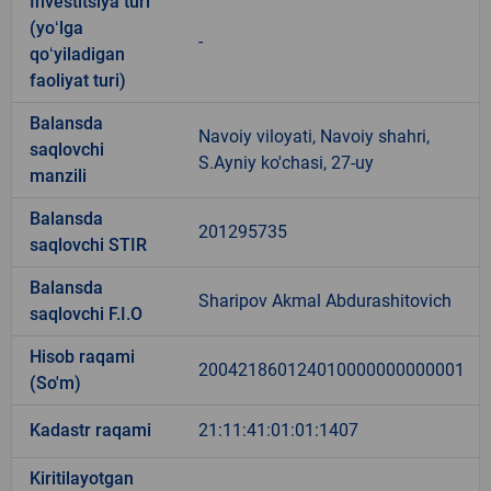
Investitsiya turi
(yoʻlga
-
qoʻyiladigan
faoliyat turi)
Balansda
Navoiy viloyati, Navoiy shahri,
saqlovchi
S.Ayniy ko'chasi, 27-uy
manzili
Balansda
201295735
saqlovchi STIR
Balansda
Sharipov Akmal Abdurashitovich
saqlovchi F.I.O
Hisob raqami
200421860124010000000000001
(So'm)
Kadastr raqami
21:11:41:01:01:1407
Kiritilayotgan