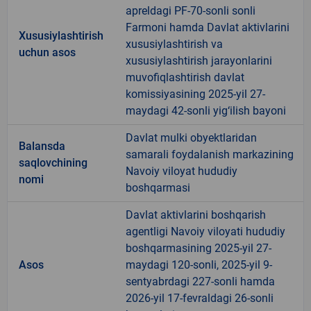
apreldagi PF-70-sonli sonli
Farmoni hamda Davlat aktivlarini
Xususiylashtirish
xususiylashtirish va
uchun asos
xususiylashtirish jarayonlarini
muvofiqlashtirish davlat
komissiyasining 2025-yil 27-
maydagi 42-sonli yig‘ilish bayoni
Davlat mulki obyektlaridan
Balansda
samarali foydalanish markazining
saqlovchining
Navoiy viloyat hududiy
nomi
boshqarmasi
Davlat aktivlarini boshqarish
agentligi Navoiy viloyati hududiy
boshqarmasining 2025-yil 27-
Asos
maydagi 120-sonli, 2025-yil 9-
sentyabrdagi 227-sonli hamda
2026-yil 17-fevraldagi 26-sonli