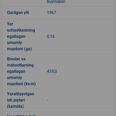
buyruqlari
Qurilgan yili
1967
Yer
uchastkasining
egallagan
0,16
umumiy
maydoni (ga)
Binolar va
inshootlarning
egallagan
435,0
umumiy
maydoni (kv.m)
Yaratilayotgan
ish joylari
-
(kamida)