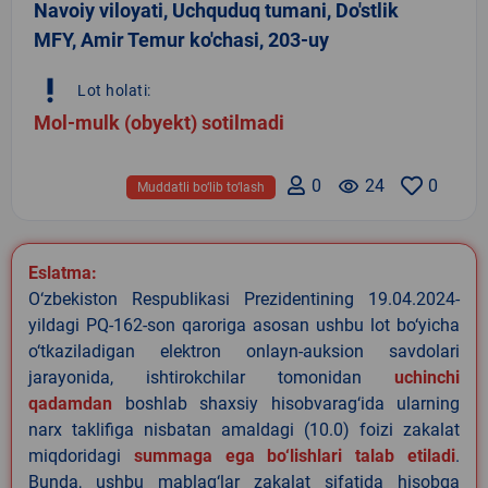
Navoiy viloyati, Uchquduq tumani, Do'stlik
MFY, Amir Temur ko'chasi, 203-uy
priority_high
Lot holati:
Mol-mulk (obyekt) sotilmadi
0
remove_red_eye
24
0
Muddatli bo‘lib to‘lash
Eslatma:
O‘zbekiston Respublikasi Prezidentining 19.04.2024-
yildagi PQ-162-son qaroriga asosan ushbu lot bo‘yicha
o‘tkaziladigan elektron onlayn-auksion savdolari
jarayonida, ishtirokchilar tomonidan
uchinchi
qadamdan
boshlab shaxsiy hisobvarag‘ida ularning
narx taklifiga nisbatan amaldagi (10.0) foizi zakalat
miqdoridagi
summaga ega bo‘lishlari talab etiladi
.
Bunda, ushbu mablag‘lar zakalat sifatida hisobga