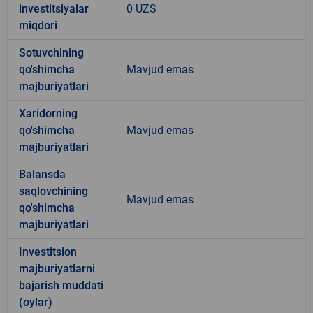
investitsiyalar
0 UZS
miqdori
Sotuvchining
qo'shimcha
Mavjud emas
majburiyatlari
Xaridorning
qo'shimcha
Mavjud emas
majburiyatlari
Balansda
saqlovchining
Mavjud emas
qo'shimcha
majburiyatlari
Investitsion
majburiyatlarni
bajarish muddati
(oylar)