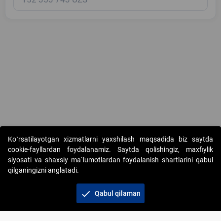
Copyright © 2017-2026. "Elektron onlayn-auksionlarni tashkil etish"
Ko`rsatilayotgan xizmatlarni yaxshilash maqsadida biz saytda
AJ. Barcha huquqlar himoyalangan
cookie-fayllardan foydalanamiz. Saytda qolishingiz, maxfiylik
siyosati va shaxsiy ma`lumotlardan foydalanish shartlarini qabul
qilganingizni anglatadi.
check
Qabul qilaman
+998 71 202-21-11