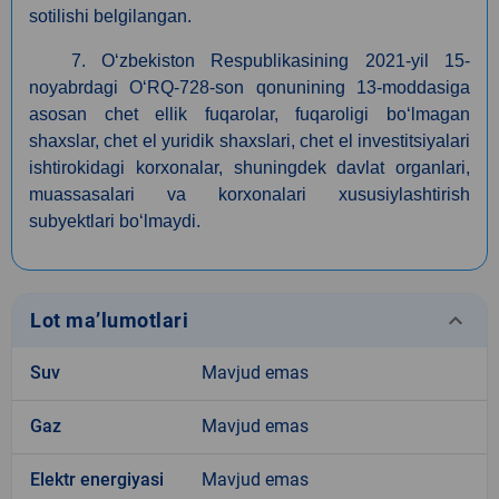
sotilishi belgilangan.
7. O‘zbekiston Respublikasining 2021-yil 15-
noyabrdagi O‘RQ-728-son qonunining 13-moddasiga
asosan сhet ellik fuqarolar, fuqaroligi bo‘lmagan
shaxslar, chet el yuridik shaxslari, chet el investitsiyalari
ishtirokidagi korxonalar, shuningdek davlat organlari,
muassasalari va korxonalari xususiylashtirish
subyektlari bo‘lmaydi.
keyboard_arrow_down
Lot ma’lumotlari
Suv
Mavjud emas
Gaz
Mavjud emas
Elektr energiyasi
Mavjud emas