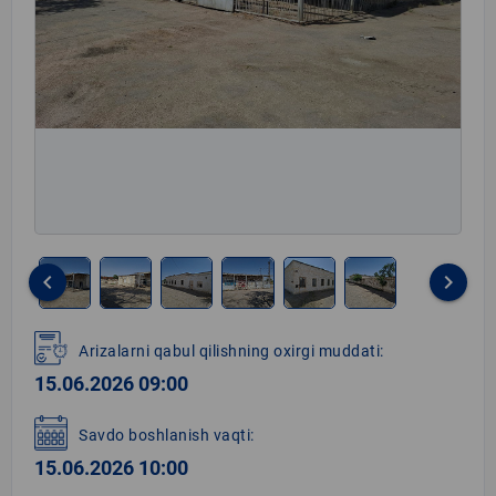
keyboard_arrow_left
keyboard_arrow_right
Item
1
Arizalarni qabul qilishning oxirgi muddati:
of
15.06.2026 09:00
6
Savdo boshlanish vaqti:
15.06.2026 10:00