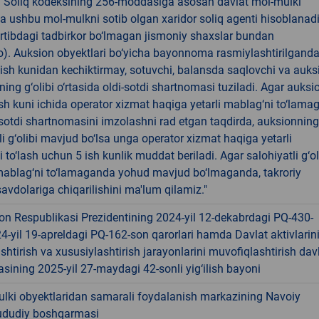
! Soliq kodeksining 256-moddasiga asosan davlat mol-mulki
a ushbu mol-mulkni sotib olgan xaridor soliq agenti hisoblanad
rtibdagi tadbirkor bo‘lmagan jismoniy shaxslar bundan
). Auksion obyektlari bo‘yicha bayonnoma rasmiylashtirilgand
 ish kunidan kechiktirmay, sotuvchi, balansda saqlovchi va auks
ning g‘olibi o‘rtasida oldi-sotdi shartnomasi tuziladi. Agar auksi
 ish kuni ichida operator xizmat haqiga yetarli mablag‘ni to‘lama
-sotdi shartnomasini imzolashni rad etgan taqdirda, auksionning
li g‘olibi mavjud bo‘lsa unga operator xizmat haqiga yetarli
 to‘lash uchun 5 ish kunlik muddat beriladi. Agar salohiyatli g‘ol
ablag‘ni to‘lamaganda yohud mavjud bo‘lmaganda, takroriy
avdolariga chiqarilishini ma'lum qilamiz."
on Respublikasi Prezidentining 2024-yil 12-dekabrdagi PQ-430-
24-yil 19-apreldagi PQ-162-son qarorlari hamda Davlat aktivlarin
shtirish va xususiylashtirish jarayonlarini muvofiqlashtirish dav
sining 2025-yil 27-maydagi 42-sonli yig‘ilish bayoni
ulki obyektlaridan samarali foydalanish markazining Navoiy
hududiy boshqarmasi