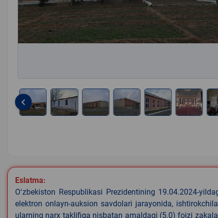
keyboard_arrow_left
Item
1
of
10
Eslatma:
Oʻzbekiston Respublikasi Prezidentining 19.04.2024-yild
elektron onlayn-auksion savdolari jarayonida, ishtirokchi
ularning narx taklifiga nisbatan amaldagi (5.0) foizi zakal