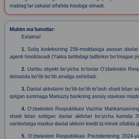
mablagʻlar zakalat sifatida hisobga olinadi.
Muhim ma’lumotlar:
Eslatma!
1.
Soliq kodeksining 256-moddasiga asosan davlat m
agenti hisoblanadi (Yakka tartibdagi tadbirkor boʻlmagan 
2.
Ushbu obyekt boʻyicha toʻlovlar Oʻzbekiston Res
doirasida boʻlib boʻlib amalga oshiriladi.
3.
Davlat aktivlarini boʻlib-boʻlib toʻlash sharti bilan
qolgan summaga Markaziy bankning asosiy stavkasi miqdorid
4.
Oʻzbekiston Respublikasi Vazirlar Mahkamasining 0
sharti bilan sotilgan davlar aktivlari boʻyicha kamida 
xaridorlarga mazkur davlat aktivini kredit ta’minoti sifatida
5.
O‘zbekiston Respublikasi Prezidentining 2024-yi