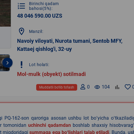
Birinchi qadam
format_list_numbered
bahosi(5%):
48 046 590.00 UZS
location_on
Manzil:
Navoiy viloyati, Nurota tumani, Sentob MFY,
Kattaej qishlog'i, 32-uy
keyboard_arrow_right
priority_high
Lot holati:
Mol-mulk (obyekt) sotilmadi
0
remove_red_eye
104
Muddatli bo‘lib to‘lash
agi PQ-162-son qaroriga asosan ushbu lot boʻyicha oʻtkazilad
lar tomonidan
uchinchi qadamdan
boshlab shaxsiy hisobvaragʻ
at miqdoridagi
summaga ega boʻlishlari talab etiladi
. Bunda, u