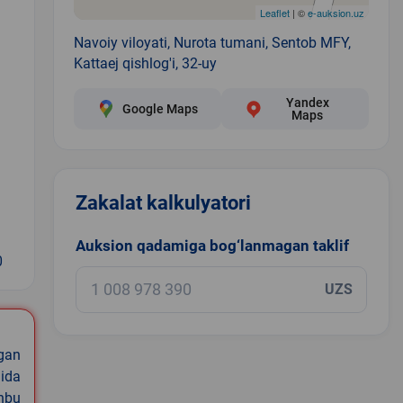
Leaflet
| ©
e-auksion.uz
Navoiy viloyati, Nurota tumani, Sentob MFY,
Kattaej qishlog'i, 32-uy
Yandex
Google Maps
Maps
Zakalat kalkulyatori
Auksion qadamiga bog‘lanmagan taklif
0
UZS
igan
ida
shbu