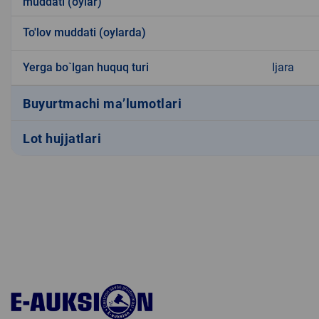
muddati (oylar)
To'lov muddati (oylarda)
Yerga bo`lgan huquq turi
Ijara
Buyurtmachi ma’lumotlari
Lot hujjatlari