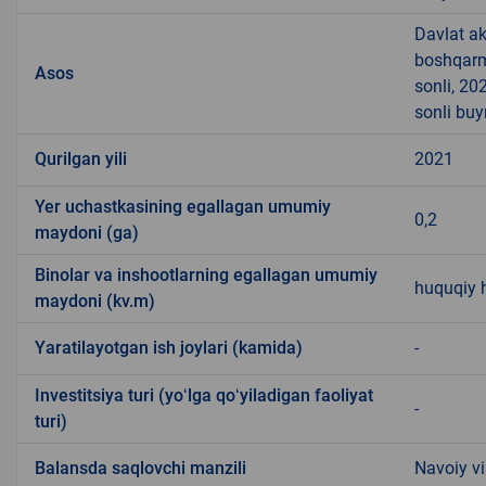
Davlat ak
boshqarma
Asos
sonli, 20
sonli buy
Qurilgan yili
2021
Yer uchastkasining egallagan umumiy
0,2
maydoni (ga)
Binolar va inshootlarning egallagan umumiy
huquqiy 
maydoni (kv.m)
Yaratilayotgan ish joylari (kamida)
-
Investitsiya turi (yoʻlga qoʻyiladigan faoliyat
-
turi)
Balansda saqlovchi manzili
Navoiy vi