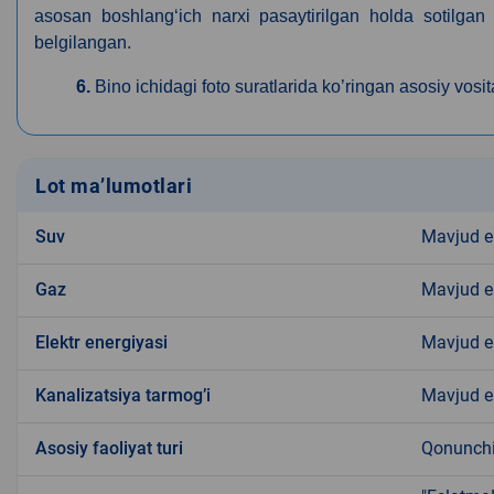
asosan boshlang‘ich narxi pasaytirilgan holda sotilgan da
belgilangan.
6.
Bino ichidagi foto suratlarida ko’ringan asosiy vosita
Lot ma’lumotlari
Suv
Mavjud 
Gaz
Mavjud 
Elektr energiyasi
Mavjud 
Kanalizatsiya tarmogʼi
Mavjud 
Аsosiy faoliyat turi
Qonunchil