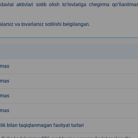
vlat aktivlari sotib olish to‘lovlariga chegirma qo‘llanilmas
larsiz va tovarlarsiz sotilishi belgilangan.
k
emas
emas
emas
emas
ik bilan taqiqlanmagan faoliyat turlari