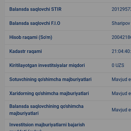
Balansda saqlovchi STIR
2012957
Balansda saqlovchi F.I.O
Sharipov
Hisob raqami (So'm)
2004218
Kadastr raqami
21:04:40
Kiritilayotgan investitsiyalar miqdori
0 UZS
Sotuvchining qo'shimcha majburiyatlari
Mavjud 
Xaridorning qo'shimcha majburiyatlari
Mavjud 
Balansda saqlovchining qo'shimcha
Mavjud 
majburiyatlari
Investitsion majburiyatlarni bajarish