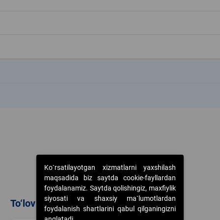
k
k
Ko`rsatilayotgan xizmatlarni yaxshilash
maqsadida biz saytda cookie-fayllardan
foydalanamiz. Saytda qolishingiz, maxfiylik
siyosati va shaxsiy ma`lumotlardan
To‘lov usullari
foydalanish shartlarini qabul qilganingizni
anglatadi.