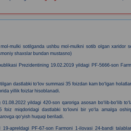
ol-mulki sotilganda ushbu mol-mulkni sotib olgan xaridor so
jismoniy shaxslar bundan mustasno)
publikasi Prezidentining 19.02.2019 yildagi PF-5666-son Far
 sotilgan dastlabki toʻlov summasi 35 foizdan kam boʻlgan holatla
a yillik foizlar hisoblanadi.
1.08.2022 yildagi 420-son qaroriga asosan boʻlib-boʻlib toʻ
35 foiz miqdoridagi dastlabki toʻlovni bir yoʻla amalga oshi
 garovga qoʻyish huquqi beriladi.
l 19-apreldagi PF-67-son Farmoni 1-ilovasi 24-bandi talabla