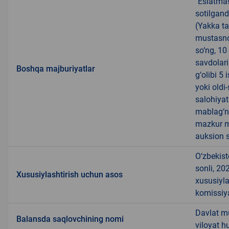
"Eslatma
sotilgand
(Yakka ta
mustasno
so‘ng, 10
savdolari
Boshqa majburiyatlar
g‘olibi 5
yoki oldi
salohiyat
mablag‘ni
mazkur m
auksion s
O‘zbekist
sonli, 20
Xususiylashtirish uchun asos
xususiyla
komissiya
Davlat m
Balansda saqlovchining nomi
viloyat 