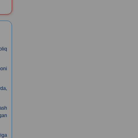
liq
moni
rda,
lash
rgan
riga