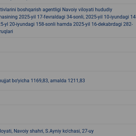
tivlarini boshqarish agentligi Navoiy viloyati hududiy
sining 2025-yil 17-fevraldagi 34-sonli, 2025-yil 10-iyundagi 14
25-yl 20-iyundagi 158-sonli hamda 2025-yil 16-dekabrdagi 282-
ruqlari
hujjat bo‘yicha 1169,83, amalda 1211,83
loyati, Navoiy shahri, S.Ayniy ko'chasi, 27-uy