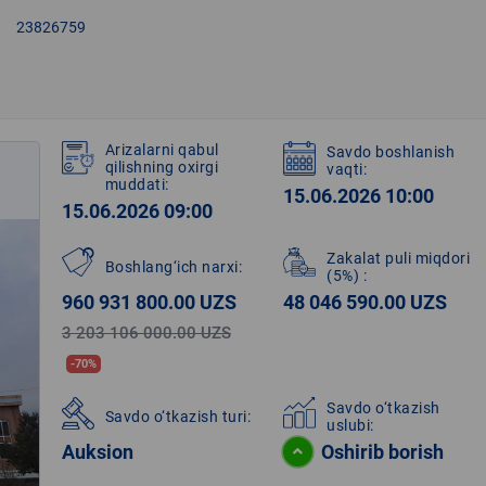
right
23826759
Arizalarni qabul
Savdo boshlanish
qilishning oxirgi
vaqti:
muddati:
15.06.2026 10:00
15.06.2026 09:00
Zakalat puli miqdori
Boshlang‘ich narxi:
(5%)
:
960 931 800.00 UZS
48 046 590.00 UZS
3 203 106 000.00 UZS
-70%
Savdo o‘tkazish
Savdo o‘tkazish turi:
uslubi:
Auksion
Oshirib borish