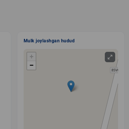
Mulk joylashgan hudud
+
−