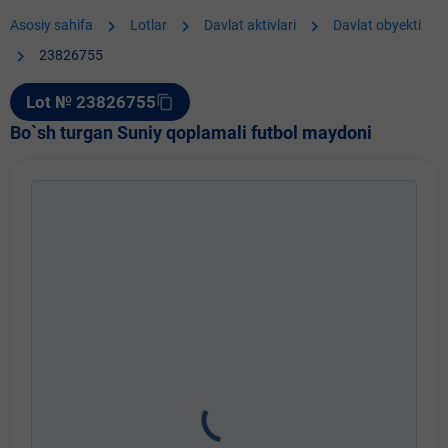
chevron_right
chevron_right
chevron_right
Asosiy sahifa
Lotlar
Davlat aktivlari
Davlat obyekti
chevron_right
23826755
Lot № 23826755
content_copy
Bo`sh turgan Suniy qoplamali futbol maydoni