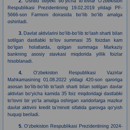
2.
Ushbu obyekt boʻyicha toʻlovlar Oʻzbekiston
Respublikasi Prezidentining 19.02.2019 yildagi PF-
5666-son Farmoni doirasida boʻlib boʻlib amalga
oshiriladi.
3.
Davlat aktivlarini boʻlib-boʻlib toʻlash sharti bilan
sotilgan dastlabki toʻlov summasi 35 foizdan kam
boʻlgan holatlarda, qolgan summaga Markaziy
bankning asosiy stavkasi miqdorida yillik foizlar
hisoblanadi.
4.
Oʻzbekiston Respublikasi Vazirlar
Mahkamasining 01.08.2022 yildagi 420-son qaroriga
asosan boʻlib-boʻlib toʻlash sharti bilan sotilgan davlar
aktivlari boʻyicha kamida 35 foiz miqdoridagi dastlabki
toʻlovni bir yoʻla amalga oshirgan xaridorlarga mazkur
davlat aktivini kredit ta’minoti sifatida garovga qoʻyish
huquqi beriladi.
5.
O‘zbekiston Respublikasi Prezidentining 2024-