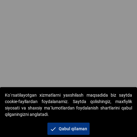
Ko`rsatilayotgan xizmatlarni yaxshilash maqsadida biz saytda
cookie-fayllardan foydalanamiz. Saytda qolishingiz, maxfiylik
siyosati va shaxsiy ma`lumotlardan foydalanish shartlarini qabul
qilganingizni anglatadi.
Copyright © 2017-2026. "Elektron onlayn-auksionlarni
tashkil etish" AJ. Barcha huquqlar himoyalangan
check
Qabul qilaman