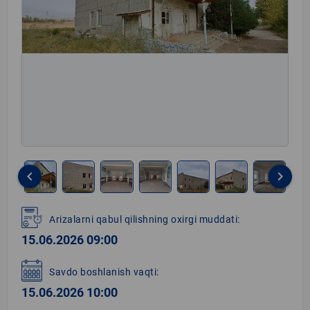
keyboard_arrow_left
keyboard_arrow_right
Item
1
Arizalarni qabul qilishning oxirgi muddati:
of
15.06.2026 09:00
8
Savdo boshlanish vaqti:
15.06.2026 10:00