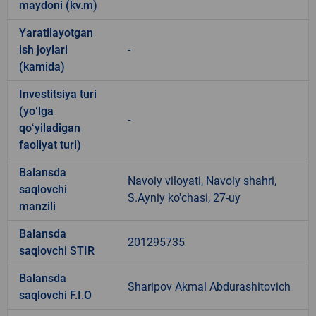
maydoni (kv.m)
Yaratilayotgan
ish joylari
-
(kamida)
Investitsiya turi
(yoʻlga
-
qoʻyiladigan
faoliyat turi)
Balansda
Navoiy viloyati, Navoiy shahri,
saqlovchi
S.Ayniy ko'chasi, 27-uy
manzili
Balansda
201295735
saqlovchi STIR
Balansda
Sharipov Akmal Abdurashitovich
saqlovchi F.I.O