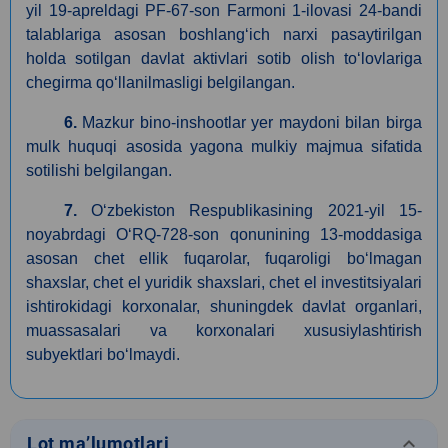
yil 19-apreldagi PF-67-son Farmoni 1-ilovasi 24-bandi
talablariga asosan boshlang‘ich narxi pasaytirilgan
holda sotilgan davlat aktivlari sotib olish to‘lovlariga
chegirma qo‘llanilmasligi belgilangan.
6.
Mazkur bino-inshootlar yer maydoni bilan birga
mulk huquqi asosida yagona mulkiy majmua sifatida
sotilishi belgilangan.
7.
O‘zbekiston Respublikasining 2021-yil 15-
noyabrdagi O‘RQ-728-son qonunining 13-moddasiga
asosan сhet ellik fuqarolar, fuqaroligi bo‘lmagan
shaxslar, chet el yuridik shaxslari, chet el investitsiyalari
ishtirokidagi korxonalar, shuningdek davlat organlari,
muassasalari va korxonalari xususiylashtirish
subyektlari bo‘lmaydi.
keyboard_arrow_down
Lot ma’lumotlari