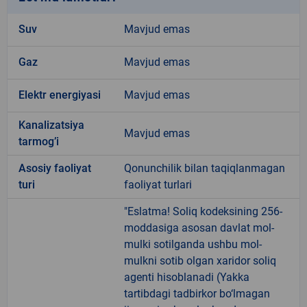
Suv
Mavjud emas
Gaz
Mavjud emas
Elektr energiyasi
Mavjud emas
Kanalizatsiya
Mavjud emas
tarmogʼi
Аsosiy faoliyat
Qonunchilik bilan taqiqlanmagan
turi
faoliyat turlari
"Eslatma! Soliq kodeksining 256-
moddasiga asosan davlat mol-
mulki sotilganda ushbu mol-
mulkni sotib olgan xaridor soliq
agenti hisoblanadi (Yakka
tartibdagi tadbirkor bo‘lmagan