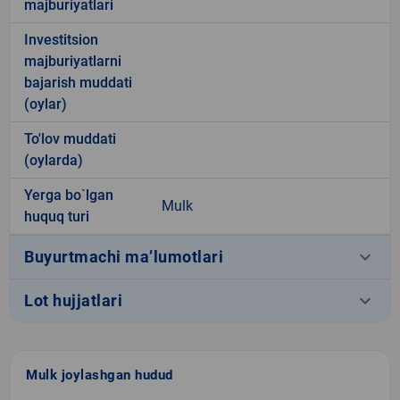
majburiyatlari
Investitsion
majburiyatlarni
bajarish muddati
(oylar)
To'lov muddati
(oylarda)
Yerga bo`lgan
Mulk
huquq turi
keyboard_arrow_down
Buyurtmachi ma’lumotlari
keyboard_arrow_down
Lot hujjatlari
Mulk joylashgan hudud