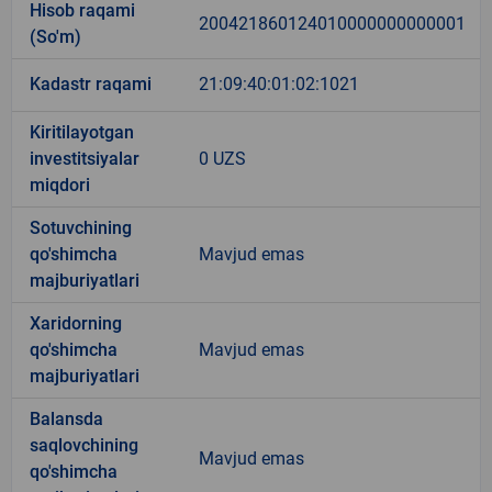
Hisob raqami
200421860124010000000000001
(So'm)
Kadastr raqami
21:09:40:01:02:1021
Kiritilayotgan
investitsiyalar
0 UZS
miqdori
Sotuvchining
qo'shimcha
Mavjud emas
majburiyatlari
Xaridorning
qo'shimcha
Mavjud emas
majburiyatlari
Balansda
saqlovchining
Mavjud emas
qo'shimcha