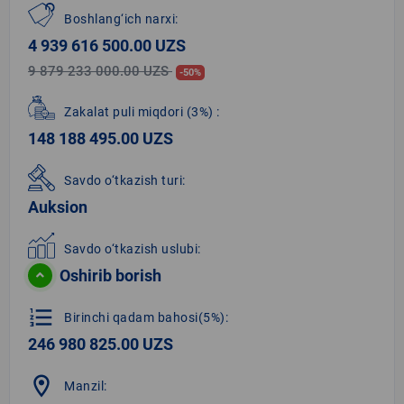
Boshlang‘ich narxi:
4 939 616 500.00 UZS
9 879 233 000.00 UZS
-50%
Zakalat puli miqdori
(3%)
:
148 188 495.00 UZS
Savdo o‘tkazish turi:
Auksion
Savdo o‘tkazish uslubi:
Oshirib borish
format_list_numbered
Birinchi qadam bahosi(5%):
246 980 825.00 UZS
location_on
Manzil: