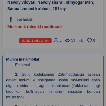
Navoiy viloyati, Navoiy shahri, Kimyogar MFY,
Sanoat zonasi ko‘chasi, 151-uy
priority_high
Lot holati:
Mol-mulk (obyekt) sotilmadi
0
remove_red_eye
51
0
Muddatli bo‘lib to‘lash
Muhim ma’lumotlar:
Eslatma!
1.
Soliq kodeksining 256-moddasiga asosan
davlat mol-mulki sotilganda ushbu mol-mulkni sotib
olgan xaridor soliq agenti hisoblanadi (Yakka tartibdagi
tadbirkor boʻlmagan jismoniy shaxslar bundan
mustasno)