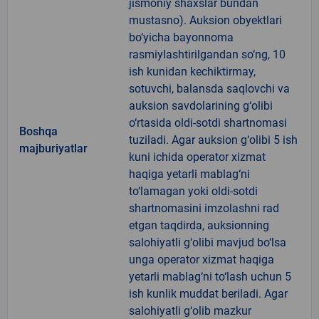
jismoniy shaxslar bundan
mustasno). Auksion obyektlari
bo‘yicha bayonnoma
rasmiylashtirilgandan so‘ng, 10
ish kunidan kechiktirmay,
sotuvchi, balansda saqlovchi va
auksion savdolarining g‘olibi
o‘rtasida oldi-sotdi shartnomasi
Boshqa
tuziladi. Agar auksion g‘olibi 5 ish
majburiyatlar
kuni ichida operator xizmat
haqiga yetarli mablag‘ni
to‘lamagan yoki oldi-sotdi
shartnomasini imzolashni rad
etgan taqdirda, auksionning
salohiyatli g‘olibi mavjud bo‘lsa
unga operator xizmat haqiga
yetarli mablag‘ni to‘lash uchun 5
ish kunlik muddat beriladi. Agar
salohiyatli g‘olib mazkur