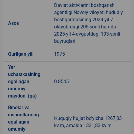
Davlat aktivlarini boshqarish
agentligi Navoiy viloyati hududiy
boshqarmasining 2024-yil 7-
Asos
oktyabrdagi 205-sonli hamda
2025-yil 4-avgustdagi 193-sonli
buyruqlari
Qurilgan yili
1975
Yer
uchastkasining
egallagan
0.8545
umumiy
maydoni (ga)
Binolar va
inshootlarning
Huquqiy hujjat bo'yicha 1267,83
egallagan
kv.m, amalda 1331,83 kv.m
umumiy