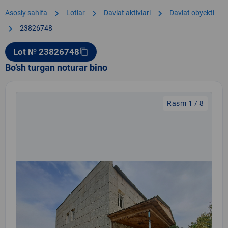
chevron_right
chevron_right
chevron_right
Asosiy sahifa
Lotlar
Davlat aktivlari
Davlat obyekti
chevron_right
23826748
Lot № 23826748
content_copy
Bo’sh turgan noturar bino
Rasm 1 / 8