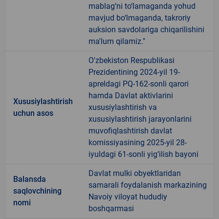
mablag‘ni to‘lamaganda yohud
mavjud bo‘lmaganda, takroriy
auksion savdolariga chiqarilishini
ma'lum qilamiz."
O'zbekiston Respublikasi
Prezidentining 2024-yil 19-
apreldagi PQ-162-sonli qarori
hamda Davlat aktivlarini
Xususiylashtirish
xususiylashtirish va
uchun asos
xususiylashtirish jarayonlarini
muvofiqlashtirish davlat
komissiyasining 2025-yil 28-
iyuldagi 61-sonli yig‘ilish bayoni
Davlat mulki obyektlaridan
Balansda
samarali foydalanish markazining
saqlovchining
Navoiy viloyat hududiy
nomi
boshqarmasi